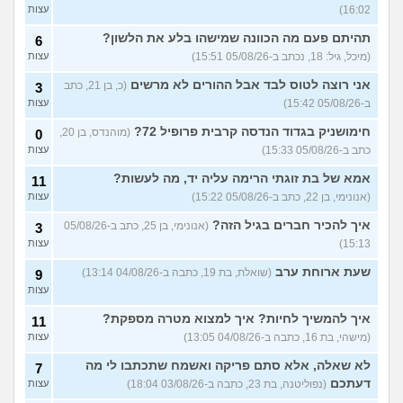
שאני נמשכת גם לנשים
16:02)
עצות
(אנונימית, בת 19)
בת עוד מעט 23, אני מרגישה
תהיתם פעם מה הכוונה שמישהו בלע את הלשון?
7
6
שנכשלתי לפעמים
(אנונמית,
עצות
(מיכל, גיל: 18, נכתב ב-05/08/26 15:51)
עצות
בת 22)
אני רוצה לטוס לבד אבל ההורים לא מרשים
(כ, בן 21, כתב
3
למה בנות בממוצע הרבה יותר
12
ב-05/08/26 15:42)
עצות
נחמדות לבנות אחרות מאשר
עצות
לבנים?
(Itay Daniel Asael, בן
חימושניק בגדוד הנדסה קרבית פרופיל 72?
(מוהנדס, בן 20,
0
23)
כתב ב-05/08/26 15:33)
עצות
איך יש אנשים שישנים עם
5
בגדים?
(נעם, בן 14)
עצות
אמא של בת זוגתי הרימה עליה יד, מה לעשות?
11
(אנונימי, בן 22, כתב ב-05/08/26 15:22)
עצות
האם להרשות לאחרים לקבוע
9
לי מה ללבוש?
(סיון, בת
עצות
איך להכיר חברים בגיל הזה?
(אנונימי, בן 25, כתב ב-05/08/26
3
24)
15:13)
עצות
ספרים בעברית בקובץ PDF
4
בחינם?
(Rin, בת 19)
שעת ארוחת ערב
עצות
(שואלת, בת 19, כתבה ב-04/08/26 13:14)
9
עצות
עוד שאלות חדשות במדור
איך להמשיך לחיות? איך למצוא מטרה מספקת?
11
(מישהי, בת 16, כתבה ב-04/08/26 13:05)
עצות
לא שאלה, אלא סתם פריקה ואשמח שתכתבו לי מה
7
דעתכם
(נפוליטנה, בת 23, כתבה ב-03/08/26 18:04)
עצות