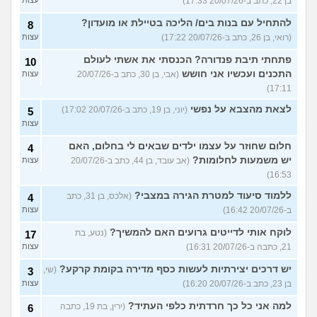
בן 22, כתב ב-20/07/26 17:33)
להתחיל עם בנות בים/ הליכה בטיילת או מועדון?
8
(רואי, בן 26, כתב ב-20/07/26 17:22)
עצות
פתחתי תיבת פנדורה? הכנסתי את אשתי לעולם
10
התכנים ועכשיו אני חושש
(אבי, בן 30, כתב ב-20/07/26
עצות
17:11)
לצאת מהצבא על נפשי
(יוני, בן 19, כתב ב-20/07/26 17:02)
5
עצות
חלום שחוזר על עצמו ילדים שבאים לי בחלום, האם
4
יש משמעות לחלומות?
(אב עובד, בן 44, כתב ב-20/07/26
עצות
16:53)
ללמוד סיעוד למטרת הגירה במצבי?
(אלכס, בן 31, כתב
4
ב-20/07/26 16:42)
עצות
לוקח אותי לדייטים גרועים האם להמשיך?
(נטע, בת
17
21, כתבה ב-20/07/26 16:31)
עצות
יש דרכים יצירתיות לעשות כסף מדירה בקומת קרקע?
(שי,
3
בן 23, כתב ב-20/07/26 16:20)
עצות
למה אני כל כך חרדתית כלפי העתיד?
(ירין, בת 19, כתבה
6