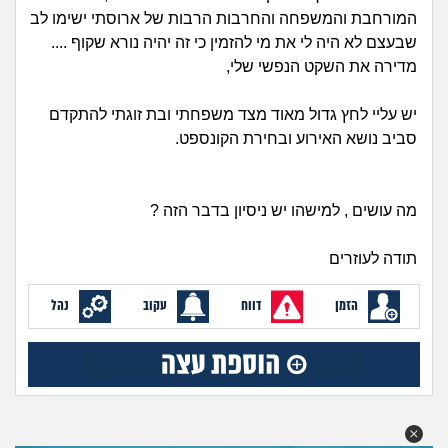
זוגיות
חיפוש שאלות
המורחבת והמשפחה והחרבות הרבות של ארוסתי ישימו לב
|
שבעצם לא היה לי את מי להזמין כי זה יהיה נורא שקוף ....
היריון ולידה
הרשמה
התחברות
מדירה את השקט הנפשי שלי,
הורות ומשפחה
יש עליי לחץ גדול מאוד מצד משפחתי ובת זוגתי להתקדם
סביב נושא האירוע ובחירת הקונספט.
מתבגרים
מהבקו"ם... ועד מתי?!
מה עושים , למישהו יש ניסיון בדבר הזה ?
לימודים וסטודנטים
תודה לעוזרים
עבודה וקריירה
הזמן
דווח
עקוב
נהל
חברים ואנשים
בית, שכנים ושותפים