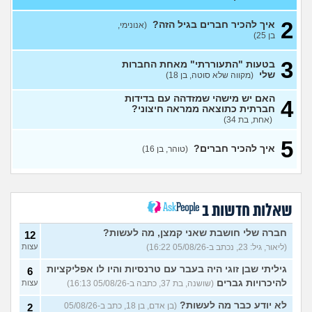
להצביע בבחירות
(רון, בן 34)
עצות
2
2 חתונות שקשורות לאנשים
3
איך להכיר חברים בגיל הזה?
(אנונימי,
מהעבודה שלי לבוא או לא?
עצות
בן 25)
(רון, בן 24)
3
בטעות "התעוררתי" מאחת החברות
מתייחסים אליי כאיום ובזלזול,
4
שלי
(מקווה שלא סוטה, בן 18)
מזייפים אותי כאנס וסוטה
(דה
עצות
קארט, בן 31)
האם יש מישהי שמזדהה עם בדידות
4
איפה אני ואיפה הם?
7
חברתית כתוצאה ממראה חיצוני?
עצות
(אריאל, בן 26)
(אחת, בת 34)
למצוא קשרים חברתיים
2
5
בתרבות של עדות ומגזרים
איך להכיר חברים?
עצות
(טוהר, בן 16)
(איש עם ניסיון, בן 31)
האם אתם גם ככה מרגישים
5
מאנשים אחרים?
(בדוי,
עצות
בן 27)
שאלות חדשות ב
שאלה לבנות שעברו פרום
1
בחייהן
(ליהיא, בת 18)
חברה שלי חושבת שאני קמצן, מה לעשות?
עצות
12
(ליאור, גיל: 23, נכתב ב-05/08/26 16:22)
עצות
עדיף להיות פשוט לבד או
3
לנסות להפגש עם חברות?
עצות
גיליתי שבן זוגי היה בעבר עם טרנסיות והיו לו אפליקציות
6
(אנונימית, בת 17)
להיכרויות גברים
(שושנה, בת 37, כתבה ב-05/08/26 16:13)
עצות
מפחדת שהקשר שלי ושל
5
חברות שלי ישתנה כשידעו
עצות
לא יודע כבר מה לעשות?
(בן אדם, בן 18, כתב ב-05/08/26
2