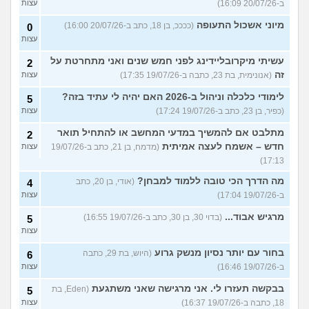
ב-20/07/26 16:09)
עצות
מיוני אשכול התעופה
(ככככ, בן 18, כתב ב-20/07/26 16:00)
0
עצות
עשיתי מיקרובליידינג לפני חמש שנים ואני מתחרטת על
2
זה
(אנונימית, בת 23, כתבה ב-19/07/26 17:35)
עצות
לימודי כלכלה וניהול ב-2026 האם יהיה לי עתיד בזה?
5
(כפיר, בן 23, כתב ב-19/07/26 17:24)
עצות
מתלבט אם להמשיך במדעי המחשב או להתחיל תואר
2
חדש – אשמח לעצה אמיתית
(מדמח, בן 21, כתב ב-19/07/26
עצות
17:13)
מה הדרך הכי טובה ללמוד למבחן?
(אודי, בן 20, כתב
4
ב-19/07/26 17:04)
עצות
מרגיש אבוד...
(בדוי 30, בן 30, כתב ב-19/07/26 16:55)
5
עצות
בחור עם יותר נסיון מנשק גרוע
(היוש, בת 29, כתבה
6
ב-19/07/26 16:46)
עצות
בבקשה תעזרו לי. אני מרגישה שאני משתגעת
(Eden, בת
5
18, כתבה ב-19/07/26 16:37)
עצות