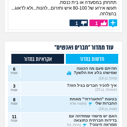
תתחתן במסעדה או בית כנסת.
תעשו אירוע של 80-100 איש ותזרום...להנות...ולא לדאוג...
בהצלחה.
1
1
עוד ממדור "חברים ואנשים"
חדשות במדור
אקראיות במדור
תהיתם פעם מה הכוונה
6
שמישהו בלע את הלשון?
עצות
(מיכל, בן 18)
איך להכיר חברים בגיל הזה?
3
(אנונימי, בן 25)
עצות
בטעות "התעוררתי" מאחת
8
החברות שלי
(מקווה שלא
עצות
סוטה, בן 18)
האם יש מישהי שמזדהה עם
11
בדידות חברתית כתוצאה
עצות
ממראה חיצוני?
(אחת, בת