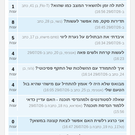
לתת לה זמן ולהשאיר המצב כמו שהוא?
(Flo-T, בן 41, כתב
1
ב-29/07/26 16:56)
עצות
תדירות סקס, מה אפשר לעשות?
(נשוי, בן 28, כתב
8
ב-29/07/26 16:45)
עצות
איבדתי את הבתולים על נערת ליווי
(סתם מישהו, בן 17, כתב
5
ב-29/07/26 16:34)
עצות
לעשות קרחת ולשים פאה
(אנונימי, בן 20, כתב ב-29/07/26
4
16:23)
עצות
איך להתמודד עם ההשלכות של התקף פסיכוטי?
(ג'וני, בן
4
24, כתב ב-29/07/26 16:14)
עצות
מבואס שלא היה לי אומץ להתחיל עם מישהי שהיא בול
4
הטעם שלי
(אנונימי, בן 25, כתב ב-29/07/26 16:05)
עצות
שאלה לסטודנטים ולמהנדסי תוכנה - האם עדיין כדאי
4
ללמוד הנדסת תוכנה?
(אסראא, בת 18, כתבה ב-29/07/26
עצות
15:56)
אני כרגע רלשית האם אפשר לצאת קצונה במשאן?
0
(טל11, בת 19, כתבה ב-26/07/26 16:47)
עצות