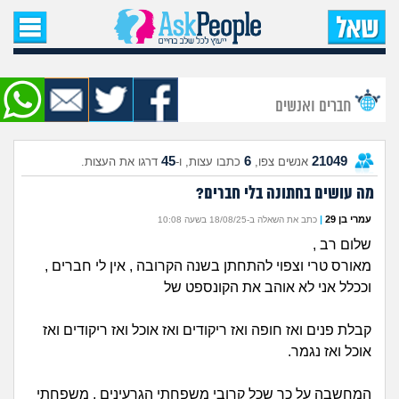
עמוד הבית
שאל שאלה
חברים ואנשים
שאלות חדשות
45
6
21049
אנשים צפו,
כתבו עצות, ו-
דרגו את העצות.
שאלות שעוררו עניין
מה עושים בחתונה בלי חברים?
עצות חדשות
עמרי בן 29
|
כתב את השאלה ב-18/08/25 בשעה 10:08
שלום רב ,
מה קורה כאן?
מאורס טרי וצפוי להתחתן בשנה הקרובה , אין לי חברים ,
וככלל אני לא אוהב את הקונספט של
מתחם הטיפים
קבלת פנים ואז חופה ואז ריקודים ואז אוכל ואז ריקודים ואז
אוכל ואז נגמר.
מדורים
המחשבה על כך שכל קרובי משפחתי הגרעינים , משפחתי