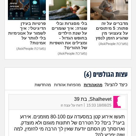
מדברים על זה
בלי מסגרות ובלי
פרטיות בעידן
פתוח: 5 מיתוסים
שגרה: איך שומרים
הדיגיטלי: איך
על צעצועי מין
על שנת הילדים
לשמור על אנונימיות
שהגיע הזמן לנפץ
בחופש הגדול -
בלי לוותר על
ומצילים את השפיות
אמינות?
(מערכת AskPeople)
של ההורים?
(מערכת AskPeople)
(מערכת AskPeople)
עצות הגולשים (
6
)
כיצד להציג?
מהאהודות
מהפחות אהודות
מהחדשות
Shalhevet, בת 39
|
18/08/25 15:33
דווח על עצה זו
תעשו אירוע קטן במסעדה עם 80-100 מוזמנים. אירוע
ביער? בים? כל הטררם של חתונות מוגזם ולא מוצדק.
וארוסתך מן הסתם יודעת שאין לך הרבה מי להזמין, למה
שזה יפריע לה?