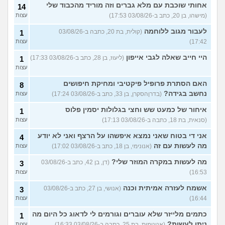
אחותי שוכבת עם מלא גברים וזה מוריד מהכבוד שלי
14
(מישהו, בן 20, כתב ב-03/08/26 17:53)
עצות
לעבור מגוב ללוחמה
(קולית, בת 20, כתבה ב-03/08/26
1
17:42)
עצות
היי חייב שאלה לגבי אייפון
(ליעוז, בן 28, כתב ב-03/08/26 17:33)
1
עצות
האם הסתרת פרופיל פיקטיבי ומחיקת חיפושים
8
נחשב בגידה?
(בדרןהסקרן, בן 33, כתב ב-03/08/26 17:24)
עצות
איחור של כמעט שש וחצי בגלולות יסמין פלוס
1
(סנאית, בת 18, כתבה ב-03/08/26 17:13)
עצות
אני די בטוח שאני נמצא איפשהו על הרצף ואני לא יודע
4
מה לעשות עם זה
(אנונימי, בן 18, כתב ב-03/08/26 17:02)
עצות
מה לעשות במקרה המוזר שלי?
(דן, בן 42, כתב ב-03/08/26
3
16:53)
עצות
אשמח לעזרה אמיתית וכנה
(אנושי, בן 27, כתב ב-03/08/26
3
16:44)
עצות
כתמים מלייזר שלא עוברים וגורמים לי לדאוג כל היום מה
1
ניתן לעשות?
(אנונימית, בת 25, כתבה ב-03/08/26 16:33)
עצות