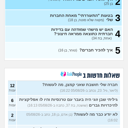
2
מהעבודה שלי לבוא או לא?
עצות
בן 25)
(רון, בן 24)
3
בטעות "התעוררתי" מאחת החברות
מתייחסים אליי כאיום ובזלזול,
4
שלי
(מקווה שלא סוטה, בן 18)
מזייפים אותי כאנס וסוטה
(דה
עצות
קארט, בן 31)
האם יש מישהי שמזדהה עם בדידות
4
איפה אני ואיפה הם?
7
חברתית כתוצאה ממראה חיצוני?
עצות
(אריאל, בן 26)
(אחת, בת 34)
למצוא קשרים חברתיים
2
5
בתרבות של עדות ומגזרים
איך להכיר חברים?
עצות
(טוהר, בן 16)
(איש עם ניסיון, בן 31)
האם אתם גם ככה מרגישים
5
מאנשים אחרים?
(בדוי,
עצות
בן 27)
שאלות חדשות ב
שאלה לבנות שעברו פרום
1
בחייהן
(ליהיא, בת 18)
חברה שלי חושבת שאני קמצן, מה לעשות?
עצות
12
(ליאור, גיל: 23, נכתב ב-05/08/26 16:22)
עצות
עדיף להיות פשוט לבד או
3
לנסות להפגש עם חברות?
עצות
גיליתי שבן זוגי היה בעבר עם טרנסיות והיו לו אפליקציות
6
(אנונימית, בת 17)
להיכרויות גברים
(שושנה, בת 37, כתבה ב-05/08/26 16:13)
עצות
מפחדת שהקשר שלי ושל
5
חברות שלי ישתנה כשידעו
עצות
לא יודע כבר מה לעשות?
(בן אדם, בן 18, כתב ב-05/08/26
2
שאני נמשכת גם לנשים
16:02)
עצות
(אנונימית, בת 19)