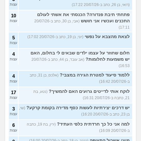
(רואי, בן 26, כתב ב-20/07/26 17:22)
עצות
פתחתי תיבת פנדורה? הכנסתי את אשתי לעולם
10
התכנים ועכשיו אני חושש
(אבי, בן 30, כתב ב-20/07/26
עצות
17:11)
לצאת מהצבא על נפשי
(יוני, בן 19, כתב ב-20/07/26 17:02)
5
עצות
חלום שחוזר על עצמו ילדים שבאים לי בחלום, האם
4
יש משמעות לחלומות?
(אב עובד, בן 44, כתב ב-20/07/26
עצות
16:53)
ללמוד סיעוד למטרת הגירה במצבי?
(אלכס, בן 31, כתב
4
ב-20/07/26 16:42)
עצות
לוקח אותי לדייטים גרועים האם להמשיך?
(נטע, בת
17
21, כתבה ב-20/07/26 16:31)
עצות
יש דרכים יצירתיות לעשות כסף מדירה בקומת קרקע?
(שי,
3
בן 23, כתב ב-20/07/26 16:20)
עצות
למה אני כל כך חרדתית כלפי העתיד?
(ירין, בת 19, כתבה
6
ב-20/07/26 16:09)
עצות
מיוני אשכול התעופה
(ככככ, בן 18, כתב ב-20/07/26 16:00)