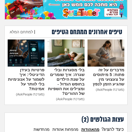
מה שעובר עליי
שומרים על הגוף
טיפים אחרונים ממתחם הטיפים
|
למתחם המלא
פיננסי וכלכלה
הוספת טיפ
בין הסדינים
חיות מחמד
מדברים על זה
בלי מסגרות ובלי
פרטיות בעידן
פתוח: 5 מיתוסים
שגרה: איך שומרים
הדיגיטלי: איך
יוקר המחיה
על צעצועי מין
על שנת הילדים
לשמור על אנונימיות
שהגיע הזמן לנפץ
בחופש הגדול -
בלי לוותר על
ומצילים את השפיות
אמינות?
(מערכת AskPeople)
גאווה
של ההורים?
(מערכת AskPeople)
(מערכת AskPeople)
עצות הגולשים (
2
)
כיצד להציג?
מהאהודות
מהפחות אהודות
מהחדשות