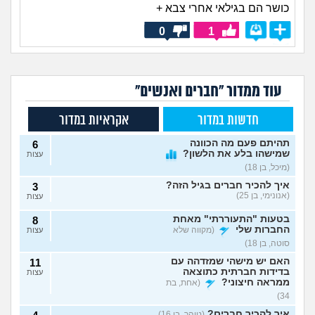
כושר הם בגילאי אחרי צבא +
0
1
עוד ממדור "חברים ואנשים"
חדשות במדור
אקראיות במדור
תהיתם פעם מה הכוונה
6
שמישהו בלע את הלשון?
עצות
(מיכל, בן 18)
איך להכיר חברים בגיל הזה?
3
(אנונימי, בן 25)
עצות
בטעות "התעוררתי" מאחת
8
החברות שלי
(מקווה שלא
עצות
סוטה, בן 18)
האם יש מישהי שמזדהה עם
11
בדידות חברתית כתוצאה
עצות
ממראה חיצוני?
(אחת, בת
34)
איך להכיר חברים?
(טוהר, בן 16)