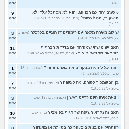
14:40)
עצות
6 שנים יחד עם הבן זוג, והוא לא מסתכל עליי ולא
9
חושק בי, מה לעשות?
(כינוי, בת 26, כתבה ב-22/07/26
עצות
14:29)
שילוב משרה מלאה עם לימודים דו חוגיים בכלכלה
(אלון, בן
3
22, כתב ב-22/07/26 14:20)
עצות
האם יש מישהי שמזדהה עם בדידות חברתית
11
כתוצאה ממראה חיצוני?
(אחת, בת 34, כתבה ב-22/07/26
עצות
14:11)
ויתור על לוחמה בבקו״ם מה עושים אחרי?
(אנונימי, בת 18,
1
כתבה ב-22/07/26 14:02)
עצות
בן זוג שמכור לפורנו, מה לעשות?
(אנונימי, בת 19, כתבה
7
ב-22/07/26 13:51)
עצות
יוצאת איתו היום לדייט ראשון
(אנונימית, בת 18, כתבה
3
ב-22/07/26 13:42)
עצות
האם זה נקרא חשיפה של הגוף בפומבי?
(בחור ישיבה,
10
בן 22, כתב ב-20/07/26 17:33)
עצות
להתחיל עם בנות בים/ הליכה בטיילת או מועדון?
8