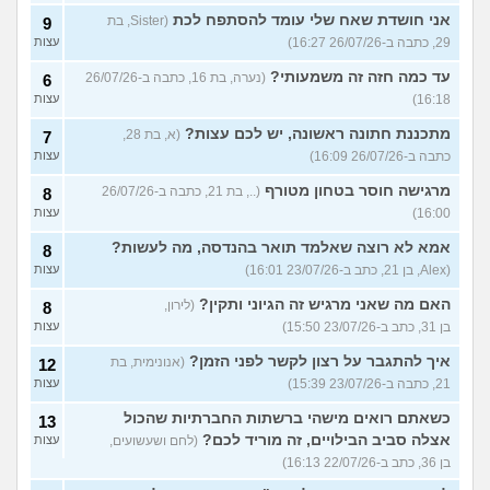
אני חושדת שאח שלי עומד להסתפח לכת
(Sister, בת
9
29, כתבה ב-26/07/26 16:27)
עצות
עד כמה חזה זה משמעותי?
(נערה, בת 16, כתבה ב-26/07/26
6
16:18)
עצות
מתכננת חתונה ראשונה, יש לכם עצות?
(א, בת 28,
7
כתבה ב-26/07/26 16:09)
עצות
מרגישה חוסר בטחון מטורף
(.., בת 21, כתבה ב-26/07/26
8
16:00)
עצות
אמא לא רוצה שאלמד תואר בהנדסה, מה לעשות?
8
(Alex, בן 21, כתב ב-23/07/26 16:01)
עצות
האם מה שאני מרגיש זה הגיוני ותקין?
(לירון,
8
בן 31, כתב ב-23/07/26 15:50)
עצות
איך להתגבר על רצון לקשר לפני הזמן?
(אנונימית, בת
12
21, כתבה ב-23/07/26 15:39)
עצות
כשאתם רואים מישהי ברשתות החברתיות שהכול
13
אצלה סביב הבילויים, זה מוריד לכם?
(לחם ושעשועים,
עצות
בן 36, כתב ב-22/07/26 16:13)