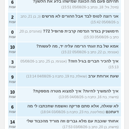
בת עוד מעט 23, אני מרגישה
תהיתם פעם מה הכוונה שמישהו בלע את הלשון?
7
6
שנכשלתי לפעמים
(אנונמית,
עצות
(מיכל, גיל: 18, נכתב ב-05/08/26 15:51)
עצות
בת 22)
אני רוצה לטוס לבד אבל ההורים לא מרשים
(כ, בן 21, כתב
2
למה בנות בממוצע הרבה יותר
12
ב-05/08/26 15:42)
עצות
נחמדות לבנות אחרות מאשר
עצות
לבנים?
(Itay Daniel Asael, בן
חימושניק בגדוד הנדסה קרבית פרופיל 72?
(מוהנדס, בן 20,
0
23)
כתב ב-05/08/26 15:33)
עצות
איך יש אנשים שישנים עם
5
בגדים?
(נעם, בן 14)
עצות
אמא של בת זוגתי הרימה עליה יד, מה לעשות?
10
(אנונימי, בן 22, כתב ב-05/08/26 15:22)
עצות
האם להרשות לאחרים לקבוע
9
לי מה ללבוש?
(סיון, בת
עצות
איך להכיר חברים בגיל הזה?
(אנונימי, בן 25, כתב ב-05/08/26
3
24)
15:13)
עצות
ספרים בעברית בקובץ PDF
4
בחינם?
(Rin, בת 19)
שעת ארוחת ערב
עצות
(שואלת, בת 19, כתבה ב-04/08/26 13:14)
9
עצות
עוד שאלות חדשות במדור
איך להמשיך לחיות? איך למצוא מטרה מספקת?
10
(מישהי, בת 16, כתבה ב-04/08/26 13:05)
עצות
לא שאלה, אלא סתם פריקה ואשמח שתכתבו לי מה
6
דעתכם
(נפוליטנה, בת 23, כתבה ב-03/08/26 18:04)
עצות
אחותי שוכבת עם מלא גברים וזה מוריד מהכבוד שלי
14
(מישהו, בן 20, כתב ב-03/08/26 17:53)
עצות