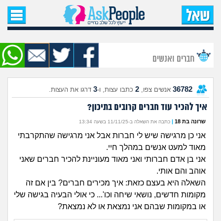
עמוד הבית
שאל שאלה
חברים ואנשים
שאלות חדשות
3
2
36782
אנשים צפו,
כתבו עצות, ו-
דרגו את העצות.
שאלות שעוררו עניין
איך להכיר עוד חברים קרובים בתיכון?
עצות חדשות
שרונה בת 18
|
כתבה את השאלה ב-11/11/25 בשעה 13:34
אני כן מרגישה שיש לי חברות אבל אני מרגישה שהתקרבתי
מה קורה כאן?
מאוד למעט אנשים במהלך חיי.
אני בן אדם חברותי ואני מאוד מעוניינת להכיר חברים שאני
מתחם הטיפים
אוהב והם אותי.
השאלה היא בעצם כזאת: איך מכירים חברים? בין אם זה
מדורים
מקומות חדשים, נושאי שיחה וכו'... כי אולי הבעיה בגישה שלי
או במקומות שבהם אני נמצאת או לא נמצאת?