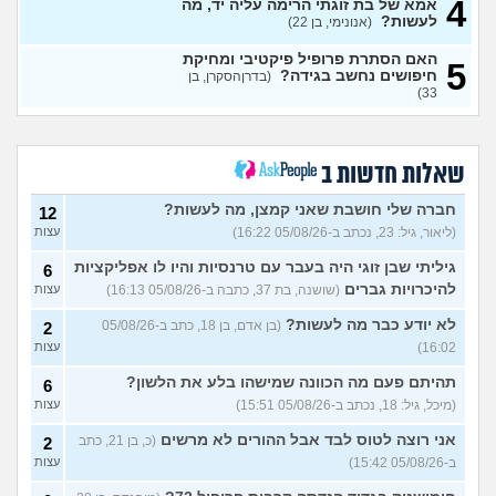
4
האם מה שאני מרגיש זה הגיוני
אמא של בת זוגתי הרימה עליה יד, מה
8
ותקין?
לעשות?
(לירון, בן 31)
(אנונימי, בן 22)
עצות
איך להתגבר על רצון לקשר
12
האם הסתרת פרופיל פיקטיבי ומחיקת
5
לפני הזמן?
(אנונימית, בת 21)
חיפושים נחשב בגידה?
עצות
(בדרןהסקרן, בן
33)
כשאתם רואים מישהי ברשתות
13
החברתיות שהכול אצלה סביב
עצות
הבילויים, זה מוריד לכם?
(לחם ושעשועים, בן 36)
שאלות חדשות ב
כשרבתי עם בת הזוג שלי,
13
דחפתי אותה מתוך כעס. איך
חברה שלי חושבת שאני קמצן, מה לעשות?
עצות
12
להתמודד?
(אלכס, שם בדוי, בן
(ליאור, גיל: 23, נכתב ב-05/08/26 16:22)
עצות
40)
גיליתי שבן זוגי היה בעבר עם טרנסיות והיו לו אפליקציות
6
איך להסביר לה שאני רוצה
20
להיכרויות גברים
(שושנה, בת 37, כתבה ב-05/08/26 16:13)
עצות
להיפרד?
(עידן, בן 27)
עצות
לא יודע כבר מה לעשות?
(בן אדם, בן 18, כתב ב-05/08/26
2
בעיות ביני לבית הזוג, מה
6
לעשות?
(אנונימי, בן 24)
16:02)
עצות
עצות
לא משלמת בדייטים
תהיתם פעם מה הכוונה שמישהו בלע את הלשון?
(אלי, בן
9
6
עצות
29)
(מיכל, גיל: 18, נכתב ב-05/08/26 15:51)
עצות
יוצאת איתו היום לדייט ראשון
3
אני רוצה לטוס לבד אבל ההורים לא מרשים
(כ, בן 21, כתב
2
(אנונימית, בת 18)
עצות
ב-05/08/26 15:42)
עצות
להתחיל עם בנות בים/ הליכה
8