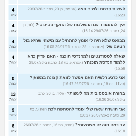
לעשות קרחת ולשים פאה
(אנונימי, בן 20, כתב ב-29/07/26
4
16:23)
עצות
איך להתמודד עם ההשלכות של התקף פסיכוטי?
(ג'וני, בן
4
24, כתב ב-29/07/26 16:14)
עצות
מבואס שלא היה לי אומץ להתחיל עם מישהי שהיא בול
4
הטעם שלי
(אנונימי, בן 25, כתב ב-29/07/26 16:05)
עצות
שאלה לסטודנטים ולמהנדסי תוכנה - האם עדיין כדאי
4
ללמוד הנדסת תוכנה?
(אסראא, בת 18, כתבה ב-29/07/26
עצות
15:56)
אני כרגע רלשית האם אפשר לצאת קצונה במשאן?
0
(טל11, בת 19, כתבה ב-26/07/26 16:47)
עצות
בחורה אובססיבית מה לעשות?
(אלירן, בן 30, כתב
13
ב-26/07/26 16:36)
עצות
אני חושדת שאח שלי עומד להסתפח לכת
(Sister, בת
9
29, כתבה ב-26/07/26 16:27)
עצות
עד כמה חזה זה משמעותי?
(נערה, בת 16, כתבה ב-26/07/26
6
16:18)
עצות