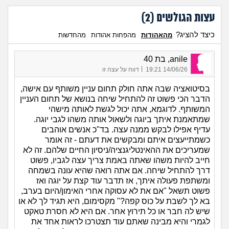
עצות הגולשים (
2
)
כיצד להציג?
מהאהודות
מהפחות אהודות
מהחדשות
anile, בת 40
|
14/06/26 19:21
דווח על עצה זו
בסיטואציה שבה אתה חולק תחום עניין משותף עם אישה,
הדבר הכי פשוט זה להתחיל שיחה בנושא של תחום העניין
המשותף. לדוגמא, אתה יכול לגשת לאותה מישהי
שמתאמנת איתך ביוגה ולשאול אותה משהו לגבי יוגה.
עדיף אפילו לבקש ממנה עצה. בד"כ אנשים אוהבים
כשמתייעצים איתם ומבקשים את דעתם - זה אומר
שמעריכים את ההאינטליגנציה/ניסיון החיים שלהם. זה לא
חייב להיות משהו שאתה באמת צריך עצה לגביו, פשוט
דרך להתחיל שיחה. אם אתה רואה שהיא עונה בשמחה
ומשתפת פעולה איתך, אז תדבר עוד קצת על יוגה ואז
פשוט תשאל "אם את לא עסוקה אחרי האימון/היום בערב,
בא לך לשבת על כוס קפה?" מקסימום, היא תגיד לך לא או
שיש לה חבר או כל תירוץ אחר. אם היא לא חסרת טאקט
לגמרי והיא מבינה שאתם עוד תצטרכו לראות אחד את