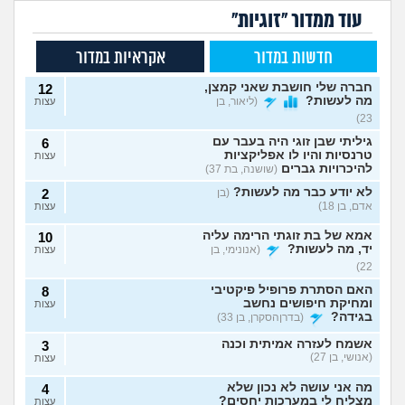
עוד ממדור "זוגיות"
חדשות במדור
אקראיות במדור
חברה שלי חושבת שאני קמצן,
12
מה לעשות?
(ליאור, בן
עצות
23)
גיליתי שבן זוגי היה בעבר עם
6
טרנסיות והיו לו אפליקציות
עצות
להיכרויות גברים
(שושנה, בת 37)
לא יודע כבר מה לעשות?
(בן
2
אדם, בן 18)
עצות
אמא של בת זוגתי הרימה עליה
10
יד, מה לעשות?
(אנונימי, בן
עצות
22)
האם הסתרת פרופיל פיקטיבי
8
ומחיקת חיפושים נחשב
עצות
בגידה?
(בדרןהסקרן, בן 33)
אשמח לעזרה אמיתית וכנה
3
(אנושי, בן 27)
עצות
מה אני עושה לא נכון שלא
4
מצליח לי במערכות יחסים?
עצות