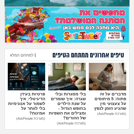
טיפים אחרונים ממתחם הטיפים
|
למתחם המלא
הוספת טיפ
מדברים על זה
בלי מסגרות ובלי
פרטיות בעידן
פתוח: 5 מיתוסים
שגרה: איך שומרים
הדיגיטלי: איך
על צעצועי מין
על שנת הילדים
לשמור על אנונימיות
שהגיע הזמן לנפץ
בחופש הגדול -
בלי לוותר על
ומצילים את השפיות
אמינות?
(מערכת AskPeople)
של ההורים?
(מערכת AskPeople)
(מערכת AskPeople)