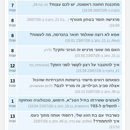
מתכננת חתונה ראשונה, יש לכם עצות?
(א, בת 28,
7
כתבה ב-26/07/26 16:09)
עצות
מרגישה חוסר בטחון מטורף
(.., בת 21, כתבה ב-26/07/26
8
16:00)
עצות
אמא לא רוצה שאלמד תואר בהנדסה, מה לעשות?
8
(Alex, בן 21, כתב ב-23/07/26 16:01)
עצות
האם מה שאני מרגיש זה הגיוני ותקין?
(לירון,
8
בן 31, כתב ב-23/07/26 15:50)
עצות
איך להתגבר על רצון לקשר לפני הזמן?
(אנונימית, בת
12
21, כתבה ב-23/07/26 15:39)
עצות
כשאתם רואים מישהי ברשתות החברתיות שהכול
13
אצלה סביב הבילויים, זה מוריד לכם?
(לחם ושעשועים,
עצות
בן 36, כתב ב-22/07/26 16:13)
לאנשים ששירתו בחיל הטנ"א, חימוש, טכנולוגיה ואחזקה
1
- להשלים ל-03?
(חימושניק, בן 19, כתב ב-22/07/26 16:04)
עצות
כשרבתי עם בת הזוג שלי, דחפתי אותה מתוך כעס.
13
איך להתמודד?
(אלכס, שם בדוי, בן 40, כתב ב-22/07/26
עצות
15:53)