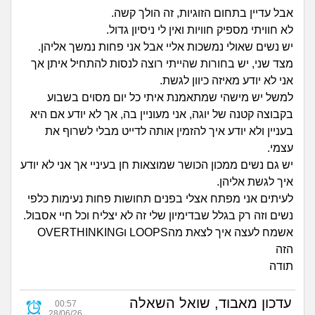
זוגיות
חיפוש שאלות
אבל עדיין בתחום הזוגיות, זה הולך קשה.
לא חוויתי מספיק חוויות ואין לי ניסיון גדול.
|
היריון ולידה
הרשמה
התחברות
יש נשים שאולי נמשכות אליי אבל אני פחות נמשך אליהן.
מצד שני, יש בחורות שהייתי רוצה לנסות להתחיל איתן אך
הורות ומשפחה
אני לא יודע מאיזה כיוון לגשת.
למשל יש מישהי שמתאמנת איתי כל יום מסוים בשבוע
מתבגרים
בקבוצה קטנה של יוגה, אני מעוניין בה, אך לא יודע אם היא
בעניין ולא יודע איך להזמין אותה לדייט מבלי לשרוף את
מהבקו"ם... ועד מתי?!
עצמי.
יש גם נשים ממכון הכושר שמוצאות חן בעיניי אך אני לא יודע
לימודים וסטודנטים
איך לגשת אליהן.
לעיתים אני מפתח אצלי בפנים תחושות פחות נעימות כלפי
עבודה וקריירה
נשים וזה רק בגלל שבדימיון שלי זה לא יצליח וכל חיי אסבול.
אשמח לעצה איך לצאת מהLOOPS וOVERTHINKING
הזה
חברים ואנשים
תודה
בית, שכנים ושותפים
עדכון מאבוד, שואל השאלה
00:57
28/06/26