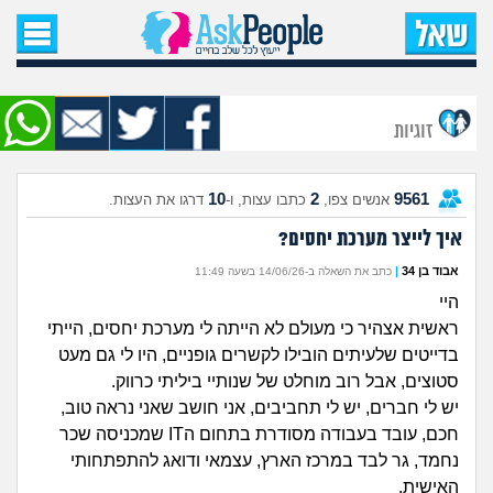
עמוד הבית
שאל שאלה
זוגיות
שאלות חדשות
10
2
9561
אנשים צפו,
כתבו עצות, ו-
דרגו את העצות.
שאלות שעוררו עניין
איך לייצר מערכת יחסים?
עצות חדשות
אבוד בן 34
|
כתב את השאלה ב-14/06/26 בשעה 11:49
היי
מה קורה כאן?
ראשית אצהיר כי מעולם לא הייתה לי מערכת יחסים, הייתי
בדייטים שלעיתים הובילו לקשרים גופניים, היו לי גם מעט
מתחם הטיפים
סטוצים, אבל רוב מוחלט של שנותיי ביליתי כרווק.
יש לי חברים, יש לי תחביבים, אני חושב שאני נראה טוב,
מדורים
חכם, עובד בעבודה מסודרת בתחום הIT שמכניסה שכר
נחמד, גר לבד במרכז הארץ, עצמאי ודואג להתפתחותי
האישית.