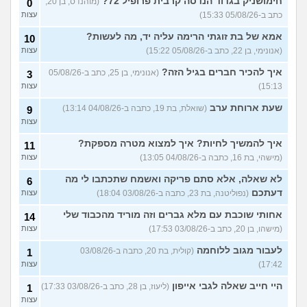
חימושניק בגדוד הנדסה קרבית פרופיל 72?
(מוהנדס, בן 20,
0
בטיילת או מועדון?
(רואי, בן
עצות
כתב ב-05/08/26 15:33)
עצות
26)
לוקח אותי לדייטים גרועים
אמא של בת זוגתי הרימה עליה יד, מה לעשות?
17
10
האם להמשיך?
(נטע, בת 21)
עצות
(אנונימי, בן 22, כתב ב-05/08/26 15:22)
עצות
איך להכיר חברים בגיל הזה?
עוד שאלות חדשות במדור
(אנונימי, בן 25, כתב ב-05/08/26
3
15:13)
עצות
שעת ארוחת ערב
(שואלת, בת 19, כתבה ב-04/08/26 13:14)
9
עצות
איך להמשיך לחיות? איך למצוא מטרה מספקת?
11
(מישהי, בת 16, כתבה ב-04/08/26 13:05)
עצות
לא שאלה, אלא סתם פריקה ואשמח שתכתבו לי מה
6
דעתכם
(נפוליטנה, בת 23, כתבה ב-03/08/26 18:04)
עצות
אחותי שוכבת עם מלא גברים וזה מוריד מהכבוד שלי
14
(מישהו, בן 20, כתב ב-03/08/26 17:53)
עצות
לעבור מגוב ללוחמה
(קולית, בת 20, כתבה ב-03/08/26
1
17:42)
עצות
היי חייב שאלה לגבי אייפון
(ליעוז, בן 28, כתב ב-03/08/26 17:33)
1
עצות