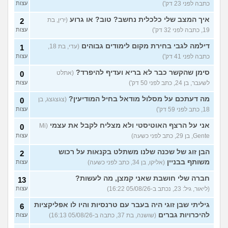
כתבה לפני 23 דק')
עצות
להתמודד?
(אלכס, שם בדוי, בן
40)
איך המצב שלי כלכלית נחשב? טוב? או גרוע
(ירין, בת
2
איך להסביר לה שאני רוצה
20
19, כתבה לפני 32 דק')
עצות
להיפרד?
(עידן, בן 27)
עצות
דילמה לגבי בחירת מקום לימודים גבוהים
(עדי, בת 18,
1
בעיות ביני לבית הזוג, מה
6
כתבה לפני 41 דק')
עצות
לעשות?
(אנונימי, בן 24)
עצות
סימן שהקשר כבר לא בריא ועדיף להיפרד?
(אתלט
0
לא משלמת בדייטים
(אלי, בן
9
לשעבר, בן 24, כתב לפני 50 דק')
עצות
עצות
29)
מה דעתכם על מסלול מודאל בחיל המודיעין?
(צגצגצג, בן
0
יוצאת איתו היום לדייט ראשון
3
18, כתב לפני 59 דק')
עצות
(אנונימית, בת 18)
עצות
אני על הרצף האוטיסטי ולא מצליח לקבל את עצמי
(Mi
0
עוד שאלות חדשות במדור
Gente, בן 29, כתב לפני כשעה)
עצות
הבן זוג של שכנה שלנו משתלט בקנאות על רכוש
2
משותף בבניין
(אליקו, בן 34, כתב לפני כשעה)
עצות
חברה שלי חושבת שאני קמצן, מה לעשות?
13
(ליאור, גיל: 23, נכתב ב-05/08/26 16:22)
עצות
גיליתי שבן זוגי היה בעבר עם טרנסיות והיו לו אפליקציות
6
להיכרויות גברים
(שושנה, בת 37, כתבה ב-05/08/26 16:13)
עצות