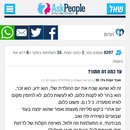
עמוד הבית
שאל שאלה
זוגיות
שאלות חדשות
6
15
1
8297
אנשים צפו,
כתבו עצות,
השתתפו בסקר ו-
דרגו את
שאלות שעוררו עניין
העצות.
עצות חדשות
עד כמה זה חמור?
אובד עצות גיל: 39
|
כתב את השאלה ב-07/07/26 בשעה 11:19
מה קורה כאן?
זה לא שהוא שכח את יום ההולדת שלי, הוא ידע, הוא זכר,
הוא בחר לא לקנות כלום, לא לעשות כלום, לא להזמין מקום
מתחם הטיפים
לאיזו מסעדה. כ ל ו ם. פשוט כלום.
יום אחרי ביקש סליחה מעצמו ואמר שהוא יפצה בעוד
מדורים
שבועיים כשיהיה פה שוב.
מבחינתי, זו התעלמות וזה זלזול, מאיפה הקלות של לדחות