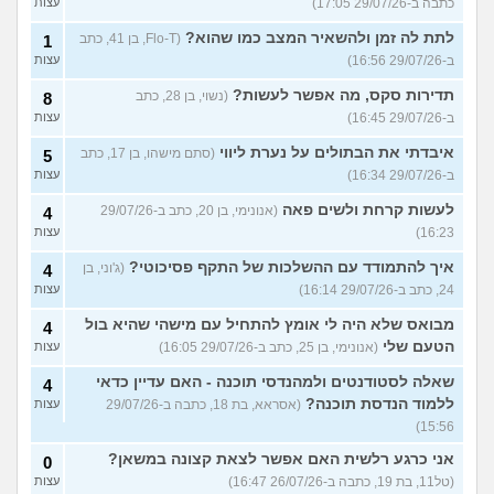
כתבה ב-29/07/26 17:05)
עצות
לתת לה זמן ולהשאיר המצב כמו שהוא?
(Flo-T, בן 41, כתב
1
ב-29/07/26 16:56)
עצות
תדירות סקס, מה אפשר לעשות?
(נשוי, בן 28, כתב
8
ב-29/07/26 16:45)
עצות
איבדתי את הבתולים על נערת ליווי
(סתם מישהו, בן 17, כתב
5
ב-29/07/26 16:34)
עצות
לעשות קרחת ולשים פאה
(אנונימי, בן 20, כתב ב-29/07/26
4
16:23)
עצות
איך להתמודד עם ההשלכות של התקף פסיכוטי?
(ג'וני, בן
4
24, כתב ב-29/07/26 16:14)
עצות
מבואס שלא היה לי אומץ להתחיל עם מישהי שהיא בול
4
הטעם שלי
(אנונימי, בן 25, כתב ב-29/07/26 16:05)
עצות
שאלה לסטודנטים ולמהנדסי תוכנה - האם עדיין כדאי
4
ללמוד הנדסת תוכנה?
(אסראא, בת 18, כתבה ב-29/07/26
עצות
15:56)
אני כרגע רלשית האם אפשר לצאת קצונה במשאן?
0
(טל11, בת 19, כתבה ב-26/07/26 16:47)
עצות