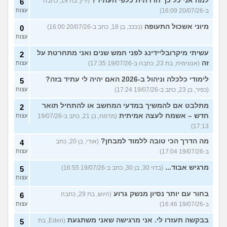
למה אני כל כך חרדתית כלפי העתיד?
(ירין, בת 19, כתבה
6
ב-20/07/26 16:09)
עצות
מיוני אשכול התעופה
(ככככ, בן 18, כתב ב-20/07/26 16:00)
0
עצות
עשיתי מיקרובליידינג לפני חמש שנים ואני מתחרטת על
2
זה
(אנונימית, בת 23, כתבה ב-19/07/26 17:35)
עצות
לימודי כלכלה וניהול ב-2026 האם יהיה לי עתיד בזה?
5
(כפיר, בן 23, כתב ב-19/07/26 17:24)
עצות
מתלבט אם להמשיך במדעי המחשב או להתחיל תואר
2
חדש – אשמח לעצה אמיתית
(מדמח, בן 21, כתב ב-19/07/26
עצות
17:13)
מה הדרך הכי טובה ללמוד למבחן?
(אודי, בן 20, כתב
4
ב-19/07/26 17:04)
עצות
מרגיש אבוד...
(בדוי 30, בן 30, כתב ב-19/07/26 16:55)
5
עצות
בחור עם יותר נסיון מנשק גרוע
(היוש, בת 29, כתבה
6
ב-19/07/26 16:46)
עצות
בבקשה תעזרו לי. אני מרגישה שאני משתגעת
(Eden, בת
5