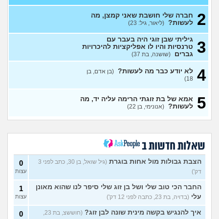
לתת לה זמן ולהשאיר המצב
1
כמו שהוא?
(Flo-T, בן 41)
2
עצות
חברה שלי חושבת שאני קמצן, מה
לעשות?
(ליאור, גיל: 23)
לעשות קרחת ולשים פאה
4
(אנונימי, בן 20)
עצות
גיליתי שבן זוגי היה בעבר עם
3
טרנסיות והיו לו אפליקציות להיכרויות
מבואס שלא היה לי אומץ
4
גברים
(שושנה, בת 37)
להתחיל עם מישהי שהיא בול
עצות
הטעם שלי
(אנונימי, בן 25)
4
לא יודע כבר מה לעשות?
(בן אדם, בן
18)
בחורה אובססיבית מה לעשות?
13
(אלירן, בן 30)
עצות
5
אמא של בת זוגתי הרימה עליה יד, מה
מתכננת חתונה ראשונה, יש
7
לעשות?
(אנונימי, בן 22)
לכם עצות?
(א, בת 28)
עצות
האם מה שאני מרגיש זה הגיוני
8
ותקין?
(לירון, בן 31)
עצות
שאלות חדשות ב
איך להתגבר על רצון לקשר
12
לפני הזמן?
(אנונימית, בת 21)
עצות
הצבת גבולות מול אחות בוגרת
(גיל שואל, בן 30, כתב לפני 3
0
דק')
עצות
כשאתם רואים מישהי ברשתות
13
החברתיות שהכול אצלה סביב
עצות
החבר הכי טוב שלי ושל בן זוג שלי סיפר לנו שהוא מאונן
1
הבילויים, זה מוריד לכם?
עלי
(בדויה, בת 23, כתבה לפני 12 דק')
עצות
(לחם ושעשועים, בן 36)
כשרבתי עם בת הזוג שלי,
13
איך להנגיש בקשה מינית שונה לבן זוג?
(חוששצ, בת 23,
0
דחפתי אותה מתוך כעס. איך
עצות