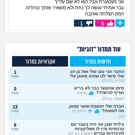
אני מצטערת אבל הוא לא שם עלייך
גבר אמיתי עושה לך נחת ולא משאיר אותך טרוד/ה
המון הצלחה ואהבה
1
5
עוד ממדור "זוגיות"
חדשות במדור
אקראיות במדור
החבר הכי טוב שלי ושל בן זוג
1
שלי סיפר לנו שהוא מאונן עלי
עצות
(בדויה, בת 23)
סימן שהקשר כבר לא בריא
0
ועדיף להיפרד?
(אתלט
עצות
לשעבר, בן 24)
חברה שלי חושבת שאני קמצן,
13
מה לעשות?
(ליאור, בן
עצות
23)
גיליתי שבן זוגי היה בעבר עם
6
טרנסיות והיו לו אפליקציות
עצות
להיכרויות גברים
(שושנה, בת 37)