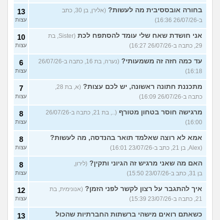
בחורה אובססיבית מה לעשות?
(אלירן, בן 30, כתב
13
ב-26/07/26 16:36)
עצות
אני חושדת שאח שלי עומד להסתפח לכת
(Sister, בת
10
29, כתבה ב-26/07/26 16:27)
עצות
עד כמה חזה זה משמעותי?
(נערה, בת 16, כתבה ב-26/07/26
6
16:18)
עצות
מתכננת חתונה ראשונה, יש לכם עצות?
(א, בת 28,
7
כתבה ב-26/07/26 16:09)
עצות
מרגישה חוסר בטחון מטורף
(.., בת 21, כתבה ב-26/07/26
8
16:00)
עצות
אמא לא רוצה שאלמד תואר בהנדסה, מה לעשות?
8
(Alex, בן 21, כתב ב-23/07/26 16:01)
עצות
האם מה שאני מרגיש זה הגיוני ותקין?
(לירון,
8
בן 31, כתב ב-23/07/26 15:50)
עצות
איך להתגבר על רצון לקשר לפני הזמן?
(אנונימית, בת
12
21, כתבה ב-23/07/26 15:39)
עצות
כשאתם רואים מישהי ברשתות החברתיות שהכול
13