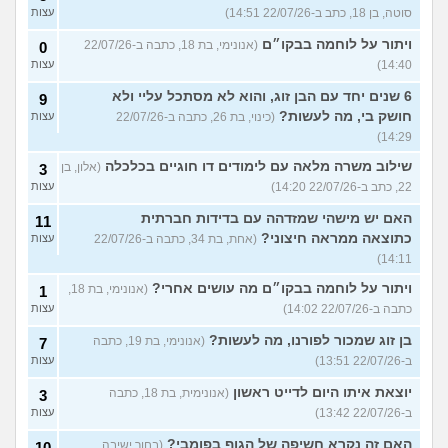
סוטה, בן 18, כתב ב-22/07/26 14:51)
עצות
ויתור על לוחמה בבקו״ם
(אנונימי, בת 18, כתבה ב-22/07/26
0
14:40)
עצות
6 שנים יחד עם הבן זוג, והוא לא מסתכל עליי ולא
9
חושק בי, מה לעשות?
(כינוי, בת 26, כתבה ב-22/07/26
עצות
14:29)
שילוב משרה מלאה עם לימודים דו חוגיים בכלכלה
(אלון, בן
3
22, כתב ב-22/07/26 14:20)
עצות
האם יש מישהי שמזדהה עם בדידות חברתית
11
כתוצאה ממראה חיצוני?
(אחת, בת 34, כתבה ב-22/07/26
עצות
14:11)
ויתור על לוחמה בבקו״ם מה עושים אחרי?
(אנונימי, בת 18,
1
כתבה ב-22/07/26 14:02)
עצות
בן זוג שמכור לפורנו, מה לעשות?
(אנונימי, בת 19, כתבה
7
ב-22/07/26 13:51)
עצות
יוצאת איתו היום לדייט ראשון
(אנונימית, בת 18, כתבה
3
ב-22/07/26 13:42)
עצות
האם זה נקרא חשיפה של הגוף בפומבי?
(בחור ישיבה,
10