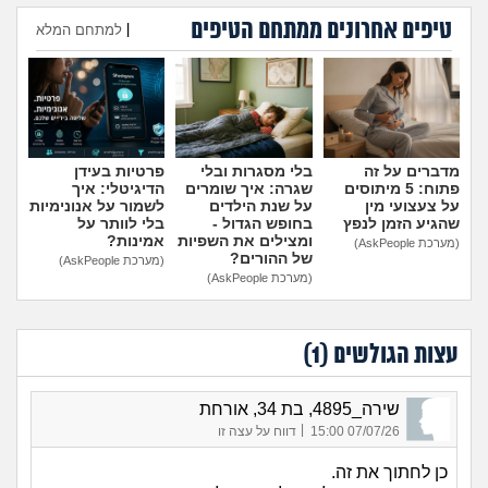
טיפים אחרונים ממתחם הטיפים
|
למתחם המלא
הוספת טיפ
מדברים על זה
בלי מסגרות ובלי
פרטיות בעידן
פתוח: 5 מיתוסים
שגרה: איך שומרים
הדיגיטלי: איך
על צעצועי מין
על שנת הילדים
לשמור על אנונימיות
שהגיע הזמן לנפץ
בחופש הגדול -
בלי לוותר על
ומצילים את השפיות
אמינות?
(מערכת AskPeople)
של ההורים?
(מערכת AskPeople)
(מערכת AskPeople)
עצות הגולשים (
1
)
שירה_4895, בת 34, אורחת
|
07/07/26 15:00
דווח על עצה זו
כן לחתוך את זה.