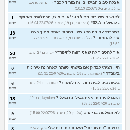
אצלה סביב הבילויים, זה מוריד לכם?
(לחם ושעשועים,
עצות
בן 36, כתב ב-22/07/26 16:13)
לאנשים ששירתו בחיל הטנ"א, חימוש, טכנולוגיה ואחזקה
1
- להשלים ל-03?
(חימושניק, בן 19, כתב ב-22/07/26 16:04)
עצות
כשרבתי עם בת הזוג שלי, דחפתי אותה מתוך כעס.
13
איך להתמודד?
(אלכס, שם בדוי, בן 40, כתב ב-22/07/26
עצות
15:53)
איך להסביר לה שאני רוצה להיפרד?
(עידן, בן 27, כתב
20
ב-22/07/26 15:42)
עצות
היי. רציתי לבדוק אם מישהי עשתה לאחרונה טירונות
0
בעובדה?
(אנונימית, בת 18, כתבה ב-22/07/26 15:31)
עצות
בעיות ביני לבית הזוג, מה לעשות?
(אנונימי, בן 24, כתב
6
ב-22/07/26 15:22)
עצות
האם להיות חרמנית בגילי נורמאלי?
(Hayatov, בת 40,
13
כתבה ב-22/07/26 15:11)
עצות
לא משלמת בדייטים
(אלי, בן 29, כתב ב-22/07/26 15:00)
9
עצות
בטעות "התעוררתי" מאחת החברות שלי
(מקווה שלא
8