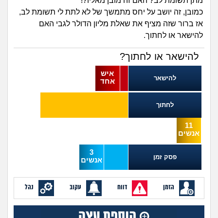
זוגיות
חיפוש שאלות
מתן תשומת לב? האם זה מובן מאליו?!
כמובן, זה יושב על יחס מתמשך של לא לתת לי תשומת לב,
|
היריון ולידה
אז ברור שזה מציף את שאלת מליון הדולר לגבי האם
הרשמה
התחברות
להישאר או לחתוך.
הורות ומשפחה
להישאר או לחתוך?
מתבגרים
איש
להישאר
אחד
מהבקו"ם... ועד מתי?!
לחתוך
לימודים וסטודנטים
11
אנשים
עבודה וקריירה
3
פסק זמן
אנשים
חברים ואנשים
הזמן
דווח
עקוב
נהל
בית, שכנים ושותפים