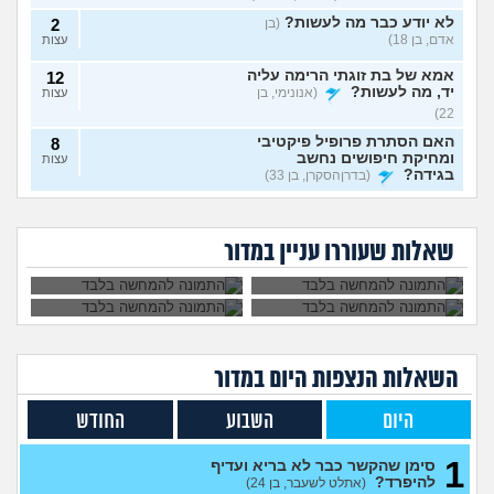
לא יודע כבר מה לעשות?
(בן
2
אדם, בן 18)
עצות
אמא של בת זוגתי הרימה עליה
12
יד, מה לעשות?
(אנונימי, בן
עצות
22)
האם הסתרת פרופיל פיקטיבי
8
ומחיקת חיפושים נחשב
עצות
בגידה?
(בדרןהסקרן, בן 33)
אבא של בעלי מסתכל
האם להתגרש בשביל
אשמח לעזרה אמיתית וכנה
3
עלי בצורה מחפיצה,
אהבה? או שזה רק
(אנושי, בן 27)
מה לעשות עם
הוא התאהב בבחורה
עצות
מה לעשות?
ריגוש?
העובדה שאשתי
אחרת, איך להגיב?
שאלות שעוררו עניין במדור
הרימה עליי ידיים?
מה אני עושה לא נכון שלא
4
מצליח לי במערכות יחסים?
עצות
(א׳, בת 26)
בת 28 ואף פעם לא הייתי
6
בזוגיות, האם לשקר על כך
עצות
בדייט ראשון?
(רווקה, בת 28)
השאלות הנצפות ה
יום
במדור
אקסית מתנהגת מוזר?
(אנונימי,
3
בן 33)
עצות
היום
השבוע
החודש
בחיים לא הייתי בזוגיות ואני לא
7
יודע איך. איך נכנסים לזוגיות
עצות
1
סימן שהקשר כבר לא בריא ועדיף
בכלל?
(דור, בן 25)
להיפרד?
(אתלט לשעבר, בן 24)