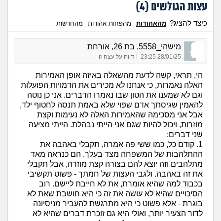
עצות הגולשים (
4
)
כיצד להציג?
מהאהודות
מהפחות אהודות
מהחדשות
מישהי_5558, בת 26, אורחת
|
28/01/25 23:25
דווח על עצה זו
הי, תראי, קשה לדעת מהשאלה באיזה אופן האמירות
האלה נאמרות, כי אנחנו לא מכירים את הדמויות הפועלות
וגם לא שמענו את הטון שבו נאמרו הדברים. אני כן נוטה
להאמין שגיסתך אדם שפוי שלא באמת תנסה לחטוף ילד,
אבל אני מסכימה שהאמירות האלה לא נעימות וקצת
מוזרות, ויכול להיות שגם אני הייתי נבהלת. הייתי מציעה
שני דברים:
1. קודם כל, כמו ששי פה אמרה, תקבלי באהבה את
ההתלהבות של המשפחה מצד בעלך. הם כנראה מאד
מתלהבים וזה יוצא להם בצורה קצת מוזרה, אבל תקבלי
את זה באהבה. ולגבי העצות של חמתך - פשוט תקשיבי
בכבוד למה שהיא אומרת, את לא חייבת ליישם. רוב
הסיכויים שהיא לא עושה את זה כי היא חושבת שאת לא
בוגרת - אלא פשוט כי היא מתרגשת להעביר מניסיונה
לדור הצעיר יותר, ואולי היא גם זוכרת דברים שהיא לא