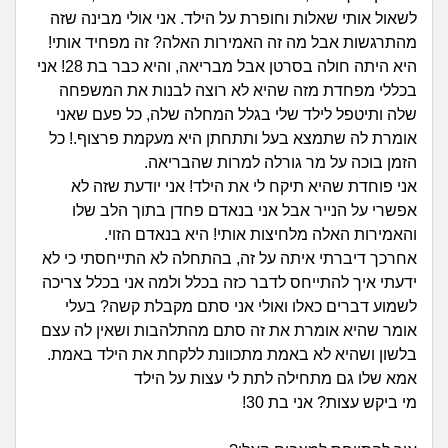
זוגיות
חיפוש שאלות
לשאול אותי שאלות וחופרת על הילד. אני אולי מבינה שזה
|
מהתרגשות אבל מה זה האמירות האלה? זה מפחיד אותי!
היריון ולידה
הרשמה
התחברות
היא היתה חולה בסרטן אבל מבריאה, והיא כבר בת 28! אני
בכללי מפחדת מזה שהיא לא רוצה לבנות את המשפחה
הורות ומשפחה
שלה ותיטפל לילד שלי בגלל המחלה שלה, כל פעם שאני
אומרת לה שתמצא בעל ותתחתן היא מעקמת פרצוף.! כל
מתבגרים
הזמן בוכה על מר גורלה למרות שהבריאה.
אני פוחדת שהיא תיקח לי את הילד! אני יודעת שזה לא
מהבקו"ם... ועד מתי?!
אפשרי על הנייר אבל אני בנאדם פחדן בתוך הלב שלו
והאמירות האלה מלחיצות אותי! היא בנאדם הזוי.
לימודים וסטודנטים
אחרכך דיברתי איתה על זה, בהתחלה לא התייחסתי כי לא
ידעתי איך להתייחס לדבר כזה בכלל ולמה אני בכלל צריכה
עבודה וקריירה
לשמוע דברים כאלו ואולי אני סתם מקבלת קשה? בעלי
אומר שהיא אומרת את זה סתם מהתלהבות ושאין לה עצם
חברים ואנשים
בלשון ושהיא לא באמת מתכוונת ללקחת את הילד באמת.
אמא שלו גם מתחילה לתת לי עצות על הילד
מי ביקש עצות? אני בת 30!
בית, שכנים ושותפים