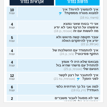
חדשות במדור
אקראיות במדור
איך להמשיך לחיות? איך
10
למצוא מטרה מספקת?
עצות
(מישהי, בת 16)
אני די בטוח שאני נמצא
4
איפשהו על הרצף ואני לא יודע
עצות
מה לעשות עם זה
(אנונימי, בן 18)
עובר תקופה קשה מיואש ולא
5
יודע איך להיתקדם האלה
עצות
(אבי99, בן 22)
איך להתמודד עם ההשלכות של
4
התקף פסיכוטי?
(ג'וני, בן 24)
עצות
מבואס שלא היה לי אומץ
4
להתחיל עם מישהי שהיא בול
עצות
הטעם שלי
(אנונימי, בן 25)
איך להתגבר על רצון לקשר
12
לפני הזמן?
(אנונימית, בת 21)
עצות
למה אני כל כך חרדתית כלפי
6
העתיד?
(ירין, בת 19)
עצות
אני לא מסוגל לעבור משברים
2
מתמשכים בלי להתפרץ
עצות
הגיוני שפסיכיאטר
מה קורה אם עוברים
(Supervegeta, בן 29)
מתנהג ככה?
עם נר דלוק מול מראה