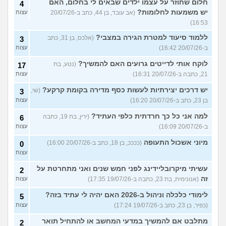
חלום שחוזר על עצמו ילדים שבאים לי בחלום, האם
4
יש משמעות לחלומות?
(אב עובד, בן 44, כתב ב-20/07/26
עצות
16:53)
ללמוד סיעוד למטרת הגירה במצבי?
(אלכס, בן 31, כתב
3
ב-20/07/26 16:42)
עצות
לוקח אותי לדייטים גרועים האם להמשיך?
(נטע, בת
17
21, כתבה ב-20/07/26 16:31)
עצות
יש דרכים יצירתיות לעשות כסף מדירה בקומת קרקע?
(שי,
3
בן 23, כתב ב-20/07/26 16:20)
עצות
למה אני כל כך חרדתית כלפי העתיד?
(ירין, בת 19, כתבה
6
ב-20/07/26 16:09)
עצות
מיוני אשכול התעופה
(ככככ, בן 18, כתב ב-20/07/26 16:00)
0
עצות
עשיתי מיקרובליידינג לפני חמש שנים ואני מתחרטת על
2
זה
(אנונימית, בת 23, כתבה ב-19/07/26 17:35)
עצות
לימודי כלכלה וניהול ב-2026 האם יהיה לי עתיד בזה?
5
(כפיר, בן 23, כתב ב-19/07/26 17:24)
עצות
מתלבט אם להמשיך במדעי המחשב או להתחיל תואר
2