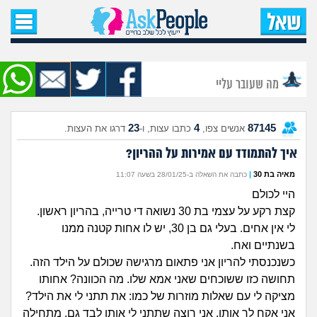
עמוד הבית
שאל שאלה
מה שעובר עליי
שאלות חדשות
23
4
87145
אנשים צפו,
כתבו עצות, ו-
דרגו את העצות.
שאלות שעוררו עניין
איך להתמודד עם אמירות על ההריון?
עצות חדשות
מאיה בת 30
|
כתבה את השאלה ב-28/01/25 בשעה 11:07
היי לכולם
מה קורה כאן?
קצת רקע על עצמי בת 30 נשואה די טרייה, בהריון ראשון.
לי אין אחים. בעלי גם בן 30, יש לו אחות קטנה ממנו
מתחם הטיפים
בשנתיים ואח.
כשנכנסתי להריון אני פתאום מרגישה שכולם על הילד הזה.
מדורים
תחושה כזו ששוכחים שאני אמא שלו. מה הכוונה? אחותו
מציקה לי עם שאלות מוזרות של כמו: את תתני לי את הילד?
אני אקח לך אותו, אני רוצה שתתני לי אותו לבד גם, מתחילה