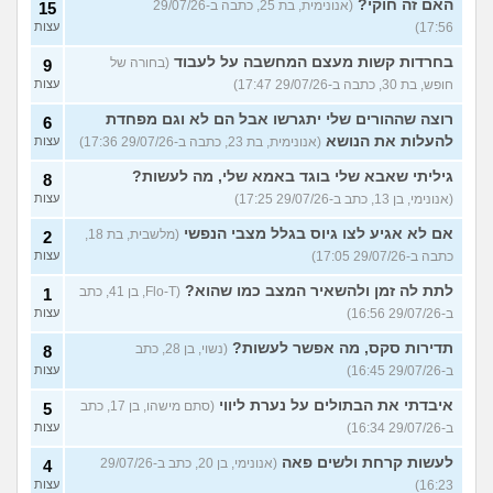
האם זה חוקי?
(אנונימית, בת 25, כתבה ב-29/07/26
15
17:56)
עצות
בחרדות קשות מעצם המחשבה על לעבוד
(בחורה של
9
חופש, בת 30, כתבה ב-29/07/26 17:47)
עצות
רוצה שההורים שלי יתגרשו אבל הם לא וגם מפחדת
6
להעלות את הנושא
(אנונימית, בת 23, כתבה ב-29/07/26 17:36)
עצות
גיליתי שאבא שלי בוגד באמא שלי, מה לעשות?
8
(אנונימי, בן 13, כתב ב-29/07/26 17:25)
עצות
אם לא אגיע לצו גיוס בגלל מצבי הנפשי
(מלשבית, בת 18,
2
כתבה ב-29/07/26 17:05)
עצות
לתת לה זמן ולהשאיר המצב כמו שהוא?
(Flo-T, בן 41, כתב
1
ב-29/07/26 16:56)
עצות
תדירות סקס, מה אפשר לעשות?
(נשוי, בן 28, כתב
8
ב-29/07/26 16:45)
עצות
איבדתי את הבתולים על נערת ליווי
(סתם מישהו, בן 17, כתב
5
ב-29/07/26 16:34)
עצות
לעשות קרחת ולשים פאה
(אנונימי, בן 20, כתב ב-29/07/26
4
16:23)
עצות