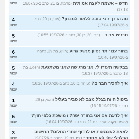
חדש – אשמח לעצה אמיתית
(מדמח, בן 21, כתב ב-19/07/26
עצות
17:13)
מה הדרך הכי טובה ללמוד למבחן?
(אודי, בן 20, כתב
4
ב-19/07/26 17:04)
עצות
מרגיש אבוד...
(בדוי 30, בן 30, כתב ב-19/07/26 16:55)
5
עצות
בחור עם יותר נסיון מנשק גרוע
(היוש, בת 29, כתבה
6
ב-19/07/26 16:46)
עצות
בבקשה תעזרו לי. אני מרגישה שאני משתגעת
(Eden, בת
5
18, כתבה ב-19/07/26 16:37)
עצות
איך להכיר חברים?
(טוהר, בן 16, כתב ב-19/07/26 16:26)
4
עצות
ביטול חוזה בגלל מצב לא סביר בעליל
(חסוי, בן 26,
1
כתב ב-19/07/26 16:15)
עצות
איך לדעת אם אני בחורה יפה? / מושכת כלפי חוץ?
5
(לאמפסיקהלחשוב, בת 21, כתבה ב-19/07/26 16:04)
עצות
לצאת לעצמאות או לרדוף אחרי החלום? החישוב
3
הכלכלי שלי לא מסתדר
(ירין, בת 19, כתבה ב-19/07/26
עצות