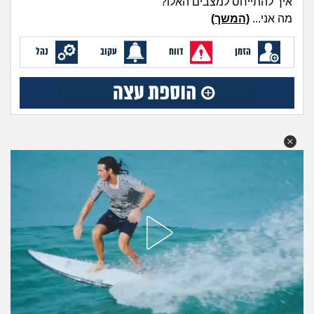
איך להתייחס למצבים האלו?
מה שעובר עליי
מה אני...
(המשך)
שומרים על הגוף
הזמן
דווח
עקוב
נהל
פיננסי וכלכלה
בין הסדינים
חיות מחמד
יוקר המחיה
גאווה