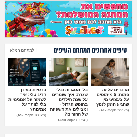
טיפים אחרונים ממתחם הטיפים
|
למתחם המלא
הוספת טיפ
מדברים על זה
בלי מסגרות ובלי
פרטיות בעידן
פתוח: 5 מיתוסים
שגרה: איך שומרים
הדיגיטלי: איך
על צעצועי מין
על שנת הילדים
לשמור על אנונימיות
שהגיע הזמן לנפץ
בחופש הגדול -
בלי לוותר על
ומצילים את השפיות
אמינות?
(מערכת AskPeople)
של ההורים?
(מערכת AskPeople)
(מערכת AskPeople)