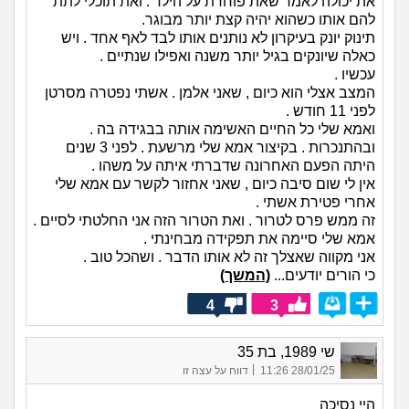
את יכולה לאמר שאת פוחדת על הילד . ואת תוכלי לתת
להם אותו כשהוא יהיה קצת יותר מבוגר.
תינוק יונק בעיקרון לא נותנים אותו לבד לאף אחד . ויש
כאלה שיונקים בגיל יותר משנה ואפילו שנתיים .
עכשיו .
המצב אצלי הוא כיום , שאני אלמן . אשתי נפטרה מסרטן
לפני 11 חודש .
ואמא שלי כל החיים האשימה אותה בבגידה בה .
ובהתנכרות . בקיצור אמא שלי מרשעת . לפני 3 שנים
היתה הפעם האחרונה שדברתי איתה על משהו .
אין לי שום סיבה כיום , שאני אחזור לקשר עם אמא שלי
אחרי פטירת אשתי .
זה ממש פרס לטרור . ואת הטרור הזה אני החלטתי לסיים .
אמא שלי סיימה את תפקידה מבחינתי .
אני מקווה שאצלך זה לא אותו הדבר . ושהכל טוב .
כי הורים יודעים...
(המשך)
4
3
שי 1989, בת 35
|
28/01/25 11:26
דווח על עצה זו
היי נסיכה