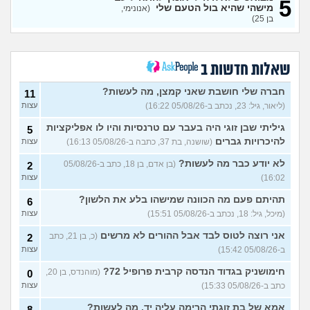
5
נזכר במעשים מביכים מתקופה
6
מישהי שהיא בול הטעם שלי
(אנונימי,
רעה
(אף_אחד, בן 29)
עצות
בן 25)
העבודה הפכה להיות אובססיה,
4
כאשר אני לא עובד או מרוויח
עצות
כסף יש מעלי שד אשמה
שאלות חדשות ב
(אנונימי, בן 25)
הרס עצמי בזוגיות
(ט אנונימית,
5
חברה שלי חושבת שאני קמצן, מה לעשות?
11
בת 23)
עצות
(ליאור, גיל: 23, נכתב ב-05/08/26 16:22)
עצות
עדיין מוצצת אצבע כהרגעה,
7
גיליתי שבן זוגי היה בעבר עם טרנסיות והיו לו אפליקציות
מה ניתן לעשות?
5
(נרקיס, בת
עצות
להיכרויות גברים
(שושנה, בת 37, כתבה ב-05/08/26 16:13)
עצות
30)
מסדר את ארון הילדות בבית
5
לא יודע כבר מה לעשות?
(בן אדם, בן 18, כתב ב-05/08/26
2
ההורים ומוצף בזכרונות. איך
עצות
16:02)
עצות
להתמודד?
(כבר גדול, בן 35)
איך מפסיקים לפחד מזה שהזמן
תהיתם פעם מה הכוונה שמישהו בלע את הלשון?
9
6
עובר?
(אליזבת, בת 24)
עצות
(מיכל, גיל: 18, נכתב ב-05/08/26 15:51)
עצות
עם מי אנשים מתייעצים כל
5
אני רוצה לטוס לבד אבל ההורים לא מרשים
(כ, בן 21, כתב
2
הזמן?
(פפרוני, בן 25)
עצות
ב-05/08/26 15:42)
עצות
מאבד את הרעב בחיים שלי
3
חימושניק בגדוד הנדסה קרבית פרופיל 72?
(מוהנדס, בן 20,
0
ורוצה לחזור לזה!
(זלדוס, בן 22)
עצות
כתב ב-05/08/26 15:33)
עצות
בודדה מאוד בלי חברים כבר 5
5
אמא של בת זוגתי הרימה עליה יד, מה לעשות?
שנים ולא יודעת איפה להכיר
8
עצות