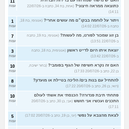
האם יש מישהי שמזדהה עם בדידות חברתית
11
כתוצאה ממראה חיצוני?
(אחת, בת 34, כתבה ב-22/07/26
עצות
14:11)
ויתור על לוחמה בבקו״ם מה עושים אחרי?
(אנונימי, בת 18,
1
כתבה ב-22/07/26 14:02)
עצות
בן זוג שמכור לפורנו, מה לעשות?
(אנונימי, בת 19, כתבה
7
ב-22/07/26 13:51)
עצות
יוצאת איתו היום לדייט ראשון
(אנונימית, בת 18, כתבה
3
ב-22/07/26 13:42)
עצות
האם זה נקרא חשיפה של הגוף בפומבי?
(בחור ישיבה,
10
בן 22, כתב ב-20/07/26 17:33)
עצות
להתחיל עם בנות בים/ הליכה בטיילת או מועדון?
8
(רואי, בן 26, כתב ב-20/07/26 17:22)
עצות
פתחתי תיבת פנדורה? הכנסתי את אשתי לעולם
10
התכנים ועכשיו אני חושש
(אבי, בן 30, כתב ב-20/07/26
עצות
17:11)
לצאת מהצבא על נפשי
(יוני, בן 19, כתב ב-20/07/26 17:02)
5
עצות