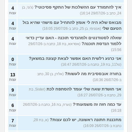
איך להתמודד עם ההשלכות של התקף פסיכוטי?
(ג'וני, בן
4
24, כתב ב-29/07/26 16:14)
עצות
מבואס שלא היה לי אומץ להתחיל עם מישהי שהיא בול
4
הטעם שלי
(אנונימי, בן 25, כתב ב-29/07/26 16:05)
עצות
שאלה לסטודנטים ולמהנדסי תוכנה - האם עדיין כדאי
4
ללמוד הנדסת תוכנה?
(אסראא, בת 18, כתבה ב-29/07/26
עצות
15:56)
אני כרגע רלשית האם אפשר לצאת קצונה במשאן?
0
(טל11, בת 19, כתבה ב-26/07/26 16:47)
עצות
בחורה אובססיבית מה לעשות?
(אלירן, בן 30, כתב
13
ב-26/07/26 16:36)
עצות
אני חושדת שאח שלי עומד להסתפח לכת
(Sister, בת
9
29, כתבה ב-26/07/26 16:27)
עצות
עד כמה חזה זה משמעותי?
(נערה, בת 16, כתבה ב-26/07/26
6
16:18)
עצות
מתכננת חתונה ראשונה, יש לכם עצות?
(א, בת 28,
7
כתבה ב-26/07/26 16:09)
עצות