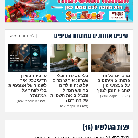
טיפים אחרונים ממתחם הטיפים
|
למתחם המלא
הוספת טיפ
מדברים על זה
בלי מסגרות ובלי
פרטיות בעידן
פתוח: 5 מיתוסים
שגרה: איך שומרים
הדיגיטלי: איך
על צעצועי מין
על שנת הילדים
לשמור על אנונימיות
שהגיע הזמן לנפץ
בחופש הגדול -
בלי לוותר על
ומצילים את השפיות
אמינות?
(מערכת AskPeople)
של ההורים?
(מערכת AskPeople)
(מערכת AskPeople)
עצות הגולשים (
15
)
כיצד להציג?
מהאהודות
מהפחות אהודות
מהחדשות