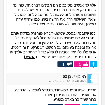
אלא לא אנשים מסובכים הם מבינים דבר אחד, כוח, מי
שיותר חזק מהם הם מכבדים ונזהרים. מי שחלש הם
חושבים שמותר להם לעשות לו מה שבא להם.וכמו כול
שואלי השאלות הללו את חלשה בעינו.כמו שהיית עדה
בעצמך, הימנעות לא עוזרת עם אנשים כאלה.
וכמו שהבנת ובסכל, שמשט-רע לא עוזר ורק מדליק אותם
יותר כי העולם פנטזית כוח שלהם יכול להתקיים רק בלי
התערבות של המש-טרע לכן להלשין זה חטע יותר גרוע
מר-צח וג-נבה בעינהם.עם המשט-רע פרקטית זה רולטה,
או שיפלו עלו חזק ויסבירו לו שלא כדי לו להתקרב אלייך או
שיותר סביר יגידו לך אחרי שבוע שאן...
(המשך)
1
1
ראובן77, בן 60
|
24/04/25 10:38
דווח על עצה זו
תקליטי אותו ותפני למשטרה,תבקשי להוצא צו הרחקה.
אם הוא יפר את הצו זה יסבך אותו.
ברור שמדובר באדם מופרע.