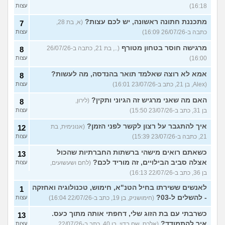
16:18)
עצות
מתכננת חתונה ראשונה, יש לכם עצות?
(א, בת 28,
7
כתבה ב-26/07/26 16:09)
עצות
מרגישה חוסר בטחון מטורף
(.., בת 21, כתבה ב-26/07/26
8
16:00)
עצות
אמא לא רוצה שאלמד תואר בהנדסה, מה לעשות?
8
(Alex, בן 21, כתב ב-23/07/26 16:01)
עצות
האם מה שאני מרגיש זה הגיוני ותקין?
(לירון,
8
בן 31, כתב ב-23/07/26 15:50)
עצות
איך להתגבר על רצון לקשר לפני הזמן?
(אנונימית, בת
12
21, כתבה ב-23/07/26 15:39)
עצות
כשאתם רואים מישהי ברשתות החברתיות שהכול
13
אצלה סביב הבילויים, זה מוריד לכם?
(לחם ושעשועים,
עצות
בן 36, כתב ב-22/07/26 16:13)
לאנשים ששירתו בחיל הטנ"א, חימוש, טכנולוגיה ואחזקה
1
- להשלים ל-03?
(חימושניק, בן 19, כתב ב-22/07/26 16:04)
עצות
כשרבתי עם בת הזוג שלי, דחפתי אותה מתוך כעס.
13
איך להתמודד?
(אלכס, שם בדוי, בן 40, כתב ב-22/07/26
עצות