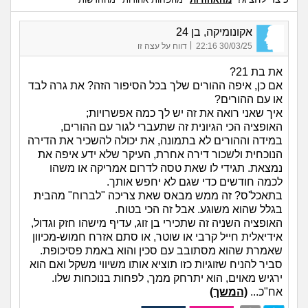
אקונומיקה, בן 24
|
30/03/25 22:16
דווח על עצה זו
את בת 21?
אם כן, איפה ההורים שלך בכל הסיפור הזה? את גרה לבד
או עם ההורים?
איך שאני רואה את זה יש לך כמה אפשרויות;
האופציה הכי הגיונית זה שתעברי לגור עם ההורים,
במידה וההורים לא בתמונה, את יכולה להשכיר את הדירה
הנוכחית ולשכור דירה אחרת, העיקר שלא ידע איפה את
נמצאת. תגידי לו שאת טסה לדרום אמריקה או משהו
לכמה חודשים כדי שגם לא יחפש אותך.
בתאכל'ס? זה ממש מבאס שאת צריכה "לברוח" מהבית
בגלל שהוא משוגע. אבל זה הכי בטוח.
האופציה השניה זה שתכירי בן זוג, עדיף מישהו חזק וגדול,
אידיאלית חייל קרבי או שוטר, או סתם אזרח חמוש-מכיוון
שאמרת שהוא מסתובב עם סכין והוא באמת פסיכופת.
סביר להניח שזוגיות כזו תוציא אותו משיווי משקל ואם הוא
ירגיש מאוים, הוא יתרחק ממך, לפחות בנוכחות שלו.
אח"כ...
(המשך)