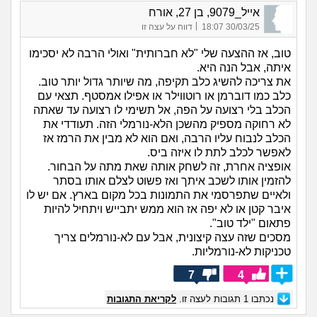
אייל_9079, בן 27, אורח
|
30/03/25 18:07
דווח על עצה זו
טוב, אז ההצעה שלי "לא חברותית" ואולי הרבה לא יסכימו
איתה, אבל הנה היא.
את צריכה להשיג כלב תקיפה, מה שיותר גדול יותר טוב.
כלב כמו דוברמן או רוטווילר או אפילו אמסטף. תצאי עם
הכלב בלי רצועה על הפה, אל תשימי לו רצועה עד שאתה
לא רחוקה מספיק מהשכן הלא-נורמלי הזה. תעודדי את
הכלב לנבוח עליו הרבה, ואם הוא לא מבין את הרמז אז
לאפשר לכלב לתת לו איזה ביס.
אופציה אחרת, זה לשחק אותה שאת מתה על הבחור.
להזמין אותו לשכב איתך ואז פשוט לצלם אותו בסתר
ולאיים שתפרסמי את התמונות בכל מקום בארץ. אם יש לו
איבר קטן או לא יפה אז הוא ממש יתבייש ויתחיל להיות
פתאום "ילד טוב".
מסכים שזה עצה קיצונית, אבל עם לא-נורמלים צריך
טכניקות לא-נורמליות.
7
4
נכתבו
1
תגובות לעצה זו.
לקריאת התגובות