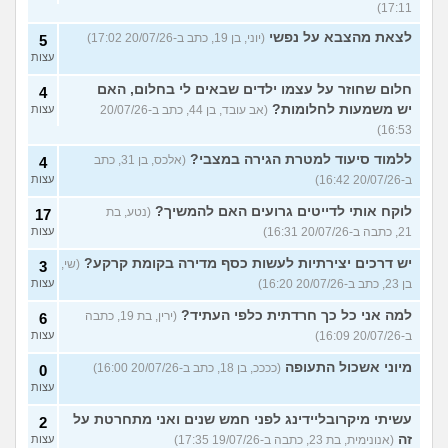
17:11)
לצאת מהצבא על נפשי
(יוני, בן 19, כתב ב-20/07/26 17:02)
5
עצות
חלום שחוזר על עצמו ילדים שבאים לי בחלום, האם
4
יש משמעות לחלומות?
(אב עובד, בן 44, כתב ב-20/07/26
עצות
16:53)
ללמוד סיעוד למטרת הגירה במצבי?
(אלכס, בן 31, כתב
4
ב-20/07/26 16:42)
עצות
לוקח אותי לדייטים גרועים האם להמשיך?
(נטע, בת
17
21, כתבה ב-20/07/26 16:31)
עצות
יש דרכים יצירתיות לעשות כסף מדירה בקומת קרקע?
(שי,
3
בן 23, כתב ב-20/07/26 16:20)
עצות
למה אני כל כך חרדתית כלפי העתיד?
(ירין, בת 19, כתבה
6
ב-20/07/26 16:09)
עצות
מיוני אשכול התעופה
(ככככ, בן 18, כתב ב-20/07/26 16:00)
0
עצות
עשיתי מיקרובליידינג לפני חמש שנים ואני מתחרטת על
2
זה
(אנונימית, בת 23, כתבה ב-19/07/26 17:35)
עצות