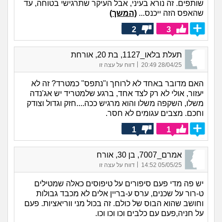
שותפים. זה נורא בעיני, אבל העיקר שתרגישי בטוחה, עד
שהאפס הזה ייכנס...
(המשך)
2
3
תעלת בלאו_1127, בת 20, אורחת
|
28/04/25 20:49
דווח על עצה זו
האם מדובר באחד לא לרוחך ו"נתפס" כמטרד? זה לא
יעזור, אולי לא רק לצד אחד, ברגע שלמטריד יש אג'נדה
משלו, השקפה משלו והוא מרגיש ככה....חזק וגדול וצודק
וחכם. מצבים עגומים לא חסר.
1
1
אמרם_7007, בן 30, אורח
|
05/05/25 14:52
דווח על עצה זו
יש פה מדי פעם סיפורים על טיפוסים כאלה שמטילים
ט-רור על שכנים, ערס ע-בריין אלים לא מכבד גבולות
וחושב שהוא הבוס של כולם. זה בכול מני ווריאציות. פעם
על חניה,פעם עם כלבים וכו וכו וכו.