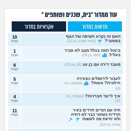
עוד ממדור "בית, שכנים ושותפים "
חדשות במדור
אקראיות במדור
האם זה נקרא חשיפה של הגוף
10
בפומבי?
(בחור ישיבה, בן 22)
עצות
ביטול חוזה בגלל מצב לא סביר
1
בעליל
(חסוי, בן 26)
עצות
מעבר דירה עם בן זוג
(lili, בת 25)
6
עצות
לעבור לירושלים כצעירה
5
חילונית? טעות?
(סנופקין, בת
עצות
20)
איך לייצר חברויות?
(נועהלה, בת
4
32)
עצות
חיה עם הורים חרדים בעיר
11
חרדית כשאני כבר לא דתיה
עצות
ולא יודעת מה לעשות
(גאיה, בת 22)