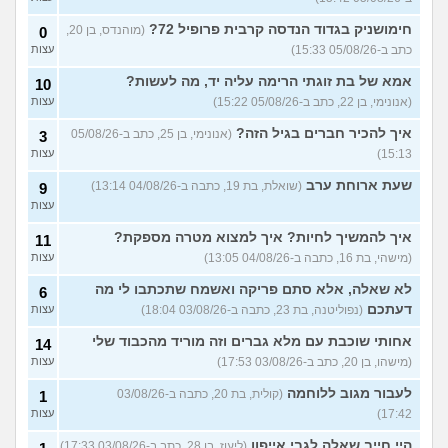
המדרגות בבניין לשלהם, מה
עצות
לעשות?
(אנונימי, בן 34)
חימושניק בגדוד הנדסה קרבית פרופיל 72?
(מוהנדס, בן 20,
0
שכנה שהפכה למטרד מה
10
כתב ב-05/08/26 15:33)
עצות
עושים?
(אנונימי, בן 36)
עצות
אמא של בת זוגתי הרימה עליה יד, מה לעשות?
10
השותפה בחדר לומדת עם
2
(אנונימי, בן 22, כתב ב-05/08/26 15:22)
עצות
שותפה אחרת מהדירה כל הזמן
עצות
בחדר
(דבורה, בת 23)
איך להכיר חברים בגיל הזה?
(אנונימי, בן 25, כתב ב-05/08/26
3
15:13)
עצות
עוד שאלות חדשות במדור
שעת ארוחת ערב
(שואלת, בת 19, כתבה ב-04/08/26 13:14)
9
עצות
איך להמשיך לחיות? איך למצוא מטרה מספקת?
11
(מישהי, בת 16, כתבה ב-04/08/26 13:05)
עצות
לא שאלה, אלא סתם פריקה ואשמח שתכתבו לי מה
6
דעתכם
(נפוליטנה, בת 23, כתבה ב-03/08/26 18:04)
עצות
אחותי שוכבת עם מלא גברים וזה מוריד מהכבוד שלי
14
(מישהו, בן 20, כתב ב-03/08/26 17:53)
עצות
לעבור מגוב ללוחמה
(קולית, בת 20, כתבה ב-03/08/26
1
17:42)
עצות
היי חייב שאלה לגבי אייפון
(ליעוז, בן 28, כתב ב-03/08/26 17:33)