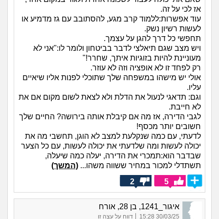
אז לכי על זה.
עוד אפשרות:ללמוד קרב מגע, להסתובב עם גז מדמיע או
לעשות רשיון נשק.
תחפשי כל דרך להגן על עצמך.
ויש מצב שגם תיאלצי לדבר בביטחון ולומר לו:"אני לא
מעוניינת להיות בזוגיות איתך, שחרר!"
רק לפחד זו לא אופציה וזה לא עוזר.
אולי יש מישהו במשפחה שלך שתוכלי לפנות אליו שיאיים
עליו.
וגם: תדאגי לנעול את הדלת ולא לצאת לשום מקום אם את
לא חייבת.
לגבי הדירה, אז מה אם קיבלת אותה בירושה? החיים שלך
חשובים יותר מכסף!
לדעתי, עם כמה שנקלעת למצב לא הוגן, תחשבי מה את
יכולה לעשות ומה שלדעתי את יכולה לעשות, עם כל הצער
שבדבר הוא:תמכרי את הדירה, יעלה כמה שיעלה,
תשתדלי למכור במחיר ששווה משהו...
(המשך)
2
5
איגור_1241, בן 28, אורח
|
30/03/25 15:28
דווח על עצה זו