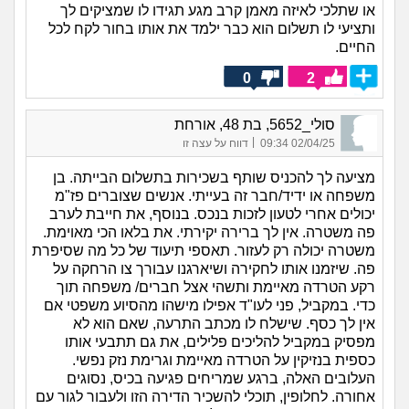
או שתלכי לאיזה מאמן קרב מגע תגידו לו שמציקים לך
ותציעי לו תשלום הוא כבר ילמד את אותו בחור לקח לכל
החיים.
0
2
סולי_5652, בת 48, אורחת
|
02/04/25 09:34
דווח על עצה זו
מציעה לך להכניס שותף בשכירות בתשלום הבייתה. בן
משפחה או ידיד/חבר זה בעייתי. אנשים שצוברים פז"מ
יכולים אחרי לטעון לזכות בנכס. בנוסף, את חייבת לערב
פה משטרה. אין לך ברירה יקירתי. את בלאו הכי מאוימת.
משטרה יכולה רק לעזור. תאספי תיעוד של כל מה שסיפרת
פה. שיזמנו אותו לחקירה ושיארגנו עבורך צו הרחקה על
רקע הטרדה מאיימת ותשהי אצל חברים/ משפחה תוך
כדי. במקביל, פני לעו"ד אפילו מישהו מהסיוע משפטי אם
אין לך כסף. שישלח לו מכתב התרעה, שאם הוא לא
מפסיק במקביל להליכים פלילים, את גם תתבעי אותו
כספית בנזיקין על הטרדה מאיימת וגרימת נזק נפשי.
העלובים האלה, ברגע שמריחים פגיעה בכיס, נסוגים
אחורה. לחלופין, תוכלי להשכיר הדירה הזו ולעבור לגור עם