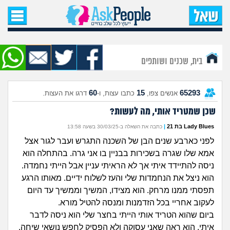
עמוד הבית
שאל שאלה
בית, שכנים ושותפים
שאלות חדשות
60
15
65293
אנשים צפו,
כתבו עצות, ו-
דרגו את העצות.
שאלות שעוררו עניין
שכן שמטריד אותי, מה לעשות?
עצות חדשות
Lady Blues בת 21
|
כתבה את השאלה ב-30/03/25 בשעה 13:58
לפני כארבע שנים הבן של השכנה התגרש ועבר לגור אצל
מה קורה כאן?
אמא שלו שגרה בשכירות בבניין בו אני גרה. בהתחלה הוא
ניסה להתיידד איתי אך לא הראיתי עניין אבל הייתי נחמדה.
מתחם הטיפים
הוא ניצל את הנחמדות שלי והעז לשלוח ידיים. מאותו הרגע
תפסתי ממנו מרחק. הוא מצידו, המשיך וממשיך עד היום
מדורים
לעקוב אחריי בכל הזדמנות ומנסה להטיל מורא.
ביום שהוא הטריד אותי הייתי בחצר שלי הוא ניסה לדבר
איתי, הוא ראה שאני עסוקה ולא הפסיק לחפש נושאי שיחה.