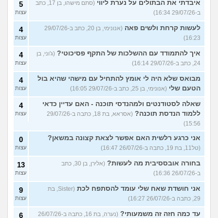
איבדתי את הבתולים על נערת ליווי
(סתם מישהו, בן 17, כתב
5
ב-29/07/26 16:34)
עצות
לעשות קרחת ולשים פאה
(אנונימי, בן 20, כתב ב-29/07/26
4
16:23)
עצות
איך להתמודד עם ההשלכות של התקף פסיכוטי?
(ג'וני, בן
4
24, כתב ב-29/07/26 16:14)
עצות
מבואס שלא היה לי אומץ להתחיל עם מישהי שהיא בול
4
הטעם שלי
(אנונימי, בן 25, כתב ב-29/07/26 16:05)
עצות
שאלה לסטודנטים ולמהנדסי תוכנה - האם עדיין כדאי
4
ללמוד הנדסת תוכנה?
(אסראא, בת 18, כתבה ב-29/07/26
עצות
15:56)
אני כרגע רלשית האם אפשר לצאת קצונה במשאן?
0
(טל11, בת 19, כתבה ב-26/07/26 16:47)
עצות
בחורה אובססיבית מה לעשות?
(אלירן, בן 30, כתב
13
ב-26/07/26 16:36)
עצות
אני חושדת שאח שלי עומד להסתפח לכת
(Sister, בת
9
29, כתבה ב-26/07/26 16:27)
עצות
עד כמה חזה זה משמעותי?
(נערה, בת 16, כתבה ב-26/07/26
6