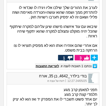
לערב את ההורים שלך שילכו אליו ויגידו לו שכדאי לו
להתרחק ממך ושמה שהוא עושה=הטרדה מאיימת ושזה
פלילי ושאם זה לא יפסיק תערבו רשויות חוק .
שיבואו עם עוד איזשהו מישהו שיגן עליהם למקרה שיתקוף
שהכל יהיה מוקלט ומצולם למקרה שהוא יתקוף שיהיו
ראיות .
אם אחרי שהם אזהירו אותו הוא לא מפסיק תוציאי לו צו
הרחקה בבית משפט.
1
3
נכתבו
1
תגובות לעצה זו.
לקריאת התגובות
בודי בילדר_4642, בן 35, אורח
|
24/05/25 12:27
דווח על עצה זו
תפני למאמן קרב מגע
תלמדי קצת קרב מגע
יום אחד פשוט תשברי לו את המפרק יד ואז הוא לא יציק
לך יותר.