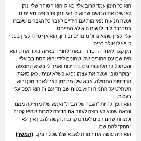
זוגיות
חיפוש שאלות
הוא כל הזמן עמד קרוב אליי כאילו הוא הסוהר שלי ונתן
|
לאנשים את הרושם שהוא בן זוגי ונתן פרצופים מאיימים
היריון ולידה
הרשמה
התחברות
ועשה תנועות מאיימות עם הידיים לעבר כל הגברים שעברו
במדרכה ליד. לנשים הוא לא התייחס.
הורות ומשפחה
עליי לציין שהוא גדול מימדים וביריון, הוא אף טרח לציין בפניי
כי יש לו אולר בכיס.
מתבגרים
זמן קצר לאחר ההטרדה באתי לחנייה באיזה בוקר אחד, הוא
היה שם עם ההורים שלו שחונים לידי והוא הסתובב אליי
מהבקו"ם... ועד מתי?!
והסתכל בהתלהבות וגם בדריכות ואמר לי בשיא החוצפה
"בוקר טוב" ועשה את עצמו נפגע כשלא עניתי. כאן סאגת
לימודים וסטודנטים
הרדיפות התחילה. אבא שלו מת זמן קצר לאחר מכן והוא
השתלט על החנייה והוא בטוח שביחד עם זה הוא תפס עליי
עבודה וקריירה
בעלות.
הוא הפך להיות "הגבר של הבית" ואמא שלו מחזיקה ממנו
חברים ואנשים
ונראה שהוא לא רוצה לעזוב את הדירה למרות שהיא קטנה
ולמרות שהם רבים לעתים קרובות וקשה להבין איך לא
"חנוק" להם שם.
בית, שכנים ושותפים
הוא היה עושה את המוות לאבא שלו שכל הזמן...
(המשך)