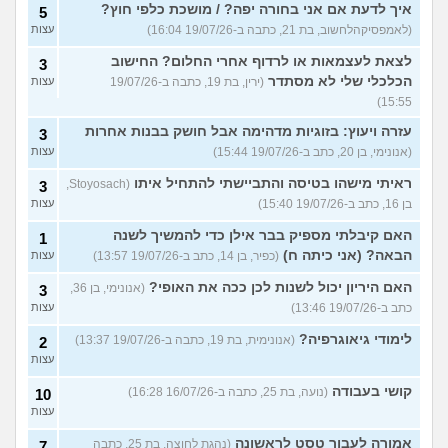
איך לדעת אם אני בחורה יפה? / מושכת כלפי חוץ?
5
(לאמפסיקהלחשוב, בת 21, כתבה ב-19/07/26 16:04)
עצות
לצאת לעצמאות או לרדוף אחרי החלום? החישוב
3
הכלכלי שלי לא מסתדר
(ירין, בת 19, כתבה ב-19/07/26
עצות
15:55)
עזרה ויעוץ: בזוגיות מדהימה אבל חושק בבנות אחרות
3
(אנונימי, בן 20, כתב ב-19/07/26 15:44)
עצות
ראיתי מישהו בטיסה והתביישתי להתחיל איתו
(Stoyosach,
3
בן 16, כתב ב-19/07/26 15:40)
עצות
האם קיבלתי מספיק בבר אילן כדי להמשיך לשנה
1
הבאה? (אני כיתה ח)
(כפיר, בן 14, כתב ב-19/07/26 13:57)
עצות
האם היריון יכול לשנות לכן ככה את האופי?
(אנונימי, בן 36,
3
כתב ב-19/07/26 13:46)
עצות
לימודי גיאוגרפיה?
(אנונימית, בת 19, כתבה ב-19/07/26 13:37)
2
עצות
קושי בעבודה
(נועה, בת 25, כתבה ב-16/07/26 16:28)
10
עצות
אמורה לעבור טסט לראשונה
(נהגת לחוצה, בת 25, כתבה
7