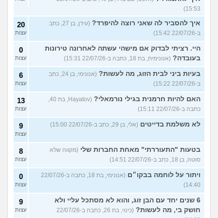
15:53)
איך להסביר לה שאני רוצה להיפרד?
(עידן, בן 27, כתב
20
ב-22/07/26 15:42)
עצות
היי. רציתי לבדוק אם מישהי עשתה לאחרונה טירונות
0
בעובדה?
(אנונימית, בת 18, כתבה ב-22/07/26 15:31)
עצות
בעיות ביני לבית הזוג, מה לעשות?
(אנונימי, בן 24, כתב
6
ב-22/07/26 15:22)
עצות
האם להיות חרמנית בגילי נורמאלי?
(Hayatov, בת 40,
13
כתבה ב-22/07/26 15:11)
עצות
לא משלמת בדייטים
(אלי, בן 29, כתב ב-22/07/26 15:00)
9
עצות
בטעות "התעוררתי" מאחת החברות שלי
(מקווה שלא
8
סוטה, בן 18, כתב ב-22/07/26 14:51)
עצות
ויתור על לוחמה בבקו״ם
(אנונימי, בת 18, כתבה ב-22/07/26
0
14:40)
עצות
6 שנים יחד עם הבן זוג, והוא לא מסתכל עליי ולא
9
חושק בי, מה לעשות?
(כינוי, בת 26, כתבה ב-22/07/26
עצות