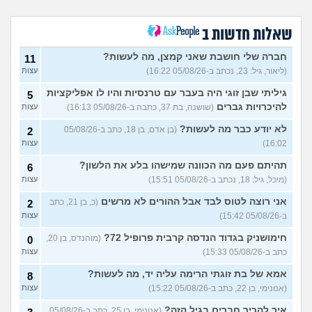
אם הייתה לכם מכונת זמן.
12
הייתם בוחרים לנשור מבית
עצות
ספר כדי להתחיל מוקדם יותר?
שאלות חדשות ב
(ירין, בת 19)
סיימתי תואר והבנתי שאני לא
9
חברה שלי חושבת שאני קמצן, מה לעשות?
11
רוצה לעבוד בתחום, מה
עצות
(ליאור, גיל: 23, נכתב ב-05/08/26 16:22)
עצות
עכשיו?
(טל, בת 29)
גיליתי שבן זוגי היה בעבר עם טרנסיות והיו לו אפליקציות
5
מס שאלות לסטודנטים ובוגרים
1
של המכללה האקדמית וינגייט
להיכרויות גברים
(שושנה, בת 37, כתבה ב-05/08/26 16:13)
עצות
עצות
(מתלבט לגבי תואר, בן 28)
לא יודע כבר מה לעשות?
(בן אדם, בן 18, כתב ב-05/08/26
2
לימודים מסלול בוקר או ערב?
3
16:02)
עצות
(אנונימית, בת 27)
עצות
תהיתם פעם מה הכוונה שמישהו בלע את הלשון?
6
אילו יחידות טכנולוגיות יש?
2
(אנונימי, בן 17)
עצות
(מיכל, גיל: 18, נכתב ב-05/08/26 15:51)
עצות
החיים בתור סטודנט לרפואה
אני רוצה לטוס לבד אבל ההורים לא מרשים
9
(כ, בן 21, כתב
2
(אנונימי, בן 20)
עצות
ב-05/08/26 15:42)
עצות
הנדסת בניין באריאל או סמי
3
חימושניק בגדוד הנדסה קרבית פרופיל 72?
(מוהנדס, בן 20,
0
שמעון?
(יותם, בן 23)
עצות
כתב ב-05/08/26 15:33)
עצות
אני מרגישה ממש תקועה, איך
3
אמא של בת זוגתי הרימה עליה יד, מה לעשות?
8
להתמודד?
(מאיה, בת 23)
עצות
(אנונימי, בן 22, כתב ב-05/08/26 15:22)
עצות
עוד שאלות חדשות במדור
איך להכיר חברים בגיל הזה?
(אנונימי, בן 25, כתב ב-05/08/26