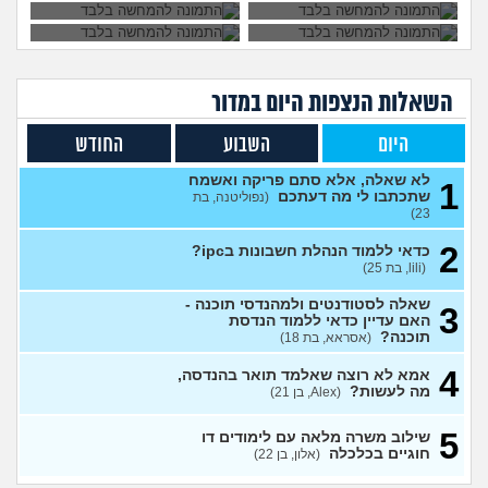
למבחן?
(אודי, בן 20)
עצות
האם קיבלתי מספיק בבר אילן
1
כדי להמשיך לשנה הבאה? (אני
עצות
כיתה ח)
(כפיר, בן 14)
השאלות הנצפות ה
יום
במדור
לימודי גיאוגרפיה?
(אנונימית, בת
2
19)
עצות
היום
השבוע
החודש
מתלבט על כיון לימודים
(יואב, בן
3
לא שאלה, אלא סתם פריקה ואשמח
27)
עצות
1
שתכתבו לי מה דעתכם
(נפוליטנה, בת
23)
בירור לגבי תכנית 4 שנתית
1
לרפואה
(מירי, בת 23)
עצות
2
כדאי ללמוד הנהלת חשבונות בipc?
(lili, בת 25)
יש לי 11 שנות לימוד איך אני
3
משלים ל12?
(אסי, בן 35)
עצות
שאלה לסטודנטים ולמהנדסי תוכנה -
3
אני מרגישה שאני לא מתקדמת
האם עדיין כדאי ללמוד הנדסת
7
לשום מקום
תוכנה?
(אסראא, בת 18)
(ללללל, בת 24)
עצות
4
לימודים בתחום מזרחנות/
2
אמא לא רוצה שאלמד תואר בהנדסה,
קרימינולוגיה עם אבחנות
מה לעשות?
עצות
(Alex, בן 21)
פסיכיאטריות
(בר, בת 27)
5
שילוב משרה מלאה עם לימודים דו
ללמוד פסיכולוגיה?
(מישהו, בן
2
חוגיים בכלכלה
(אלון, בן 22)
87)
עצות