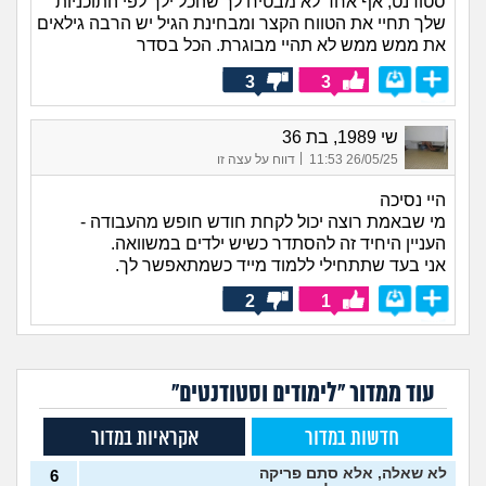
סטודנט, אף אחד לא מבטיח לך שהכל ילך לפי התוכניות
שלך תחיי את הטווח הקצר ומבחינת הגיל יש הרבה גילאים
את ממש ממש לא תהיי מבוגרת. הכל בסדר
3
3
שי 1989, בת 36
|
26/05/25 11:53
דווח על עצה זו
היי נסיכה
מי שבאמת רוצה יכול לקחת חודש חופש מהעבודה -
העניין היחיד זה להסתדר כשיש ילדים במשוואה.
אני בעד שתתחילי ללמוד מייד כשמתאפשר לך.
2
1
עוד ממדור "לימודים וסטודנטים"
חדשות במדור
אקראיות במדור
לא שאלה, אלא סתם פריקה
6