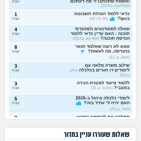
ואשמח שתכתבו לי מה דעתכם
עצות
(נפוליטנה, בת 23)
כדאי ללמוד הנהלת חשבונות
1
בipc?
(lili, בת 25)
עצות
שאלה לסטודנטים ולמהנדסי
4
תוכנה - האם עדיין כדאי ללמוד
עצות
הנדסת תוכנה?
(אסראא, בת 18)
אמא לא רוצה שאלמד תואר
8
בהנדסה, מה לעשות?
עצות
(Alex, בן 21)
שילוב משרה מלאה עם
3
לימודים דו חוגיים בכלכלה
(אלון,
עצות
בן 22)
ללמוד סיעוד למטרת הגירה
3
במצבי?
(אלכס, בן 31)
עצות
לימודי כלכלה וניהול ב-2026
5
האם יהיה לי עתיד בזה?
עצות
(כפיר, בן 23)
מתלבט אם להמשיך במדעי
2
איך לשלב בין עבודה,
קבלתי ציון לא טוב
המחשב או להתחיל תואר חדש
עצות
לימודים, תחביבים,
בפסיכומטרי ורוצה
– אשמח לעצה אמיתית
לא מצליחה להתאפס
(מדמח,
בן הזוג החליט לעשות
כושר, משפחה
ללמוד רפואה, לוותר
על הלימודים, לא רוצה
עוד פסיכומטרי, זו
בן 21)
וזוגיות?
על החלום?
שאלות שעוררו עניין במדור
לפרוש מהתואר, מה
סיבה טובה להיפרד
לעשות?
ממנו?
מה הדרך הכי טובה ללמוד
4