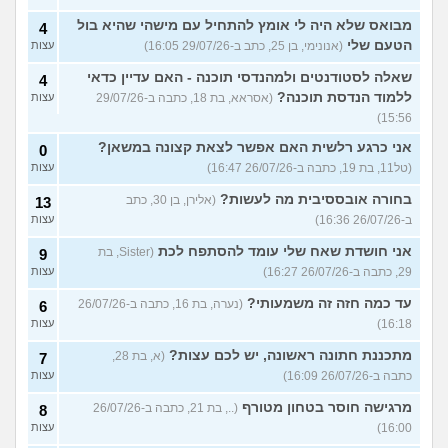
מבואס שלא היה לי אומץ להתחיל עם מישהי שהיא בול
4
הטעם שלי
(אנונימי, בן 25, כתב ב-29/07/26 16:05)
עצות
שאלה לסטודנטים ולמהנדסי תוכנה - האם עדיין כדאי
4
ללמוד הנדסת תוכנה?
(אסראא, בת 18, כתבה ב-29/07/26
עצות
15:56)
אני כרגע רלשית האם אפשר לצאת קצונה במשאן?
0
(טל11, בת 19, כתבה ב-26/07/26 16:47)
עצות
בחורה אובססיבית מה לעשות?
(אלירן, בן 30, כתב
13
ב-26/07/26 16:36)
עצות
אני חושדת שאח שלי עומד להסתפח לכת
(Sister, בת
9
29, כתבה ב-26/07/26 16:27)
עצות
עד כמה חזה זה משמעותי?
(נערה, בת 16, כתבה ב-26/07/26
6
16:18)
עצות
מתכננת חתונה ראשונה, יש לכם עצות?
(א, בת 28,
7
כתבה ב-26/07/26 16:09)
עצות
מרגישה חוסר בטחון מטורף
(.., בת 21, כתבה ב-26/07/26
8
16:00)
עצות