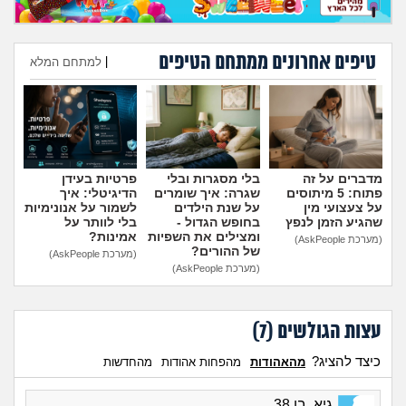
טיפים אחרונים ממתחם הטיפים
|
למתחם המלא
הוספת טיפ
מדברים על זה
בלי מסגרות ובלי
פרטיות בעידן
פתוח: 5 מיתוסים
שגרה: איך שומרים
הדיגיטלי: איך
על צעצועי מין
על שנת הילדים
לשמור על אנונימיות
שהגיע הזמן לנפץ
בחופש הגדול -
בלי לוותר על
ומצילים את השפיות
אמינות?
(מערכת AskPeople)
של ההורים?
(מערכת AskPeople)
(מערכת AskPeople)
עצות הגולשים (
7
)
כיצד להציג?
מהאהודות
מהפחות אהודות
מהחדשות
גיא, בן 38