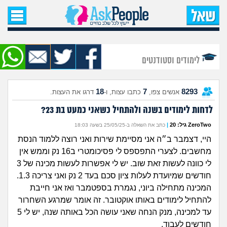
עמוד הבית
שאל שאלה
לימודים וסטודנטים
שאלות חדשות
18
7
8293
אנשים צפו,
כתבו עצות, ו-
דרגו את העצות.
שאלות שעוררו עניין
לדחות לימודים בשנה ולהתחיל כשאני כמעט בת 23?
עצות חדשות
ZeroTwo גיל: 20
|
כתב את השאלה ב-25/05/25 בשעה 18:03
היי, דצמבר ב״ה אני מסיימת שירות ואני רוצה ללמוד הנסת
מה קורה כאן?
מחשבים. לצערי התפספס לי פסיכומטרי ב16 נק וממש אין
לי כוונה לעשות זאת שוב. יש לי אפשרות לעשות מכינה של 3
מתחם הטיפים
חודשים שמיועדת לעלות ציון סכם בעד 2 נק ואני צריכה 1.3.
המכינה מתחילה ביוני, נגמרת בספטמבר ואז אני חייבת
מדורים
להתחיל לימודים באותו אוקטובר. זה אומר שמרגע השחרור
עד למכינה, מנק הנחה שאני עושה הכל באותה שנה, יש לי 5
חודשים לעבוד.