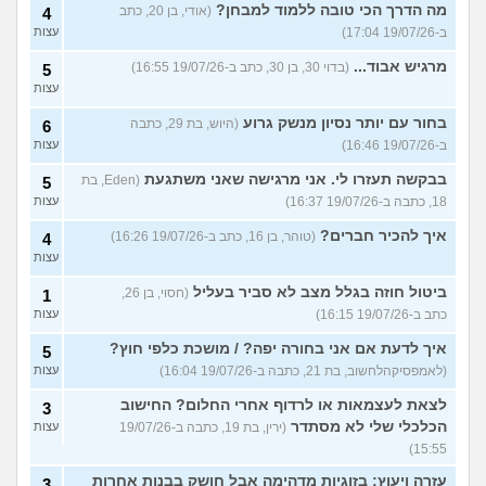
מה הדרך הכי טובה ללמוד למבחן?
(אודי, בן 20, כתב
4
ב-19/07/26 17:04)
עצות
מרגיש אבוד...
(בדוי 30, בן 30, כתב ב-19/07/26 16:55)
5
עצות
בחור עם יותר נסיון מנשק גרוע
(היוש, בת 29, כתבה
6
ב-19/07/26 16:46)
עצות
בבקשה תעזרו לי. אני מרגישה שאני משתגעת
(Eden, בת
5
18, כתבה ב-19/07/26 16:37)
עצות
איך להכיר חברים?
(טוהר, בן 16, כתב ב-19/07/26 16:26)
4
עצות
ביטול חוזה בגלל מצב לא סביר בעליל
(חסוי, בן 26,
1
כתב ב-19/07/26 16:15)
עצות
איך לדעת אם אני בחורה יפה? / מושכת כלפי חוץ?
5
(לאמפסיקהלחשוב, בת 21, כתבה ב-19/07/26 16:04)
עצות
לצאת לעצמאות או לרדוף אחרי החלום? החישוב
3
הכלכלי שלי לא מסתדר
(ירין, בת 19, כתבה ב-19/07/26
עצות
15:55)
עזרה ויעוץ: בזוגיות מדהימה אבל חושק בבנות אחרות
3