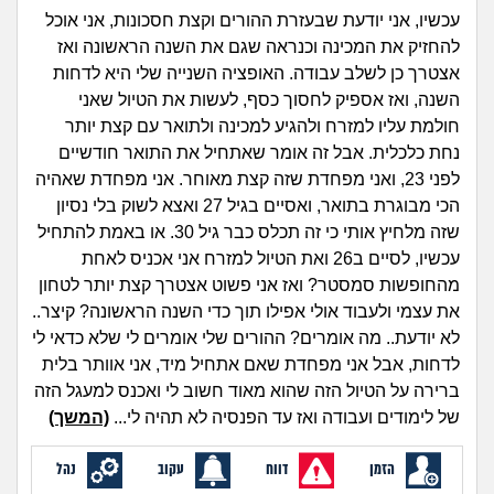
זוגיות
חיפוש שאלות
עכשיו, אני יודעת שבעזרת ההורים וקצת חסכונות, אני אוכל
|
להחזיק את המכינה וכנראה שגם את השנה הראשונה ואז
היריון ולידה
הרשמה
התחברות
אצטרך כן לשלב עבודה. האופציה השנייה שלי היא לדחות
השנה, ואז אספיק לחסוך כסף, לעשות את הטיול שאני
הורות ומשפחה
חולמת עליו למזרח ולהגיע למכינה ולתואר עם קצת יותר
נחת כלכלית. אבל זה אומר שאתחיל את התואר חודשיים
מתבגרים
לפני 23, ואני מפחדת שזה קצת מאוחר. אני מפחדת שאהיה
הכי מבוגרת בתואר, ואסיים בגיל 27 ואצא לשוק בלי נסיון
מהבקו"ם... ועד מתי?!
שזה מלחיץ אותי כי זה תכלס כבר גיל 30. או באמת להתחיל
עכשיו, לסיים ב26 ואת הטיול למזרח אני אכניס לאחת
לימודים וסטודנטים
מהחופשות סמסטר? ואז אני פשוט אצטרך קצת יותר לטחון
את עצמי ולעבוד אולי אפילו תוך כדי השנה הראשונה? קיצר..
עבודה וקריירה
לא יודעת.. מה אומרים? ההורים שלי אומרים לי שלא כדאי לי
לדחות, אבל אני מפחדת שאם אתחיל מיד, אני אוותר בלית
חברים ואנשים
ברירה על הטיול הזה שהוא מאוד חשוב לי ואכנס למעגל הזה
של לימודים ועבודה ואז עד הפנסיה לא תהיה לי...
(המשך)
בית, שכנים ושותפים
הזמן
דווח
עקוב
נהל