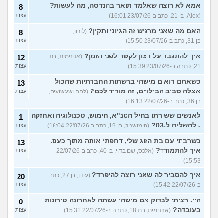
אמא לא רוצה שאלמד תואר בהנדסה, מה לעשות?
8
(Alex, בן 21, כתב ב-23/07/26 16:01)
עצות
האם מה שאני מרגיש זה הגיוני ותקין?
(לירון,
8
בן 31, כתב ב-23/07/26 15:50)
עצות
איך להתגבר על רצון לקשר לפני הזמן?
(אנונימית, בת
12
21, כתבה ב-23/07/26 15:39)
עצות
כשאתם רואים מישהי ברשתות החברתיות שהכול
13
אצלה סביב הבילויים, זה מוריד לכם?
(לחם ושעשועים,
עצות
בן 36, כתב ב-22/07/26 16:13)
לאנשים ששירתו בחיל הטנ"א, חימוש, טכנולוגיה ואחזקה
1
- להשלים ל-03?
(חימושניק, בן 19, כתב ב-22/07/26 16:04)
עצות
כשרבתי עם בת הזוג שלי, דחפתי אותה מתוך כעס.
13
איך להתמודד?
(אלכס, שם בדוי, בן 40, כתב ב-22/07/26
עצות
15:53)
איך להסביר לה שאני רוצה להיפרד?
(עידן, בן 27, כתב
20
ב-22/07/26 15:42)
עצות
היי. רציתי לבדוק אם מישהי עשתה לאחרונה טירונות
0
בעובדה?
(אנונימית, בת 18, כתבה ב-22/07/26 15:31)
עצות