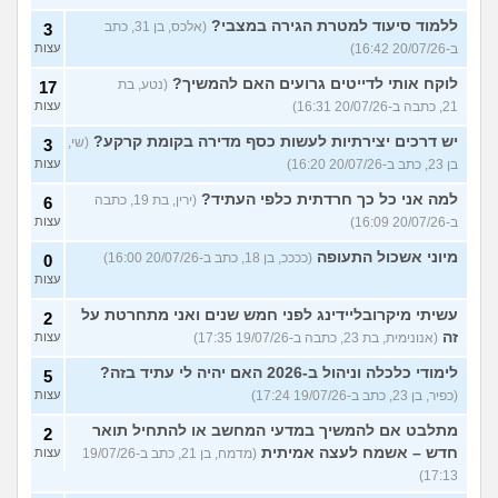
ללמוד סיעוד למטרת הגירה במצבי?
(אלכס, בן 31, כתב
3
ב-20/07/26 16:42)
עצות
לוקח אותי לדייטים גרועים האם להמשיך?
(נטע, בת
17
21, כתבה ב-20/07/26 16:31)
עצות
יש דרכים יצירתיות לעשות כסף מדירה בקומת קרקע?
(שי,
3
בן 23, כתב ב-20/07/26 16:20)
עצות
למה אני כל כך חרדתית כלפי העתיד?
(ירין, בת 19, כתבה
6
ב-20/07/26 16:09)
עצות
מיוני אשכול התעופה
(ככככ, בן 18, כתב ב-20/07/26 16:00)
0
עצות
עשיתי מיקרובליידינג לפני חמש שנים ואני מתחרטת על
2
זה
(אנונימית, בת 23, כתבה ב-19/07/26 17:35)
עצות
לימודי כלכלה וניהול ב-2026 האם יהיה לי עתיד בזה?
5
(כפיר, בן 23, כתב ב-19/07/26 17:24)
עצות
מתלבט אם להמשיך במדעי המחשב או להתחיל תואר
2
חדש – אשמח לעצה אמיתית
(מדמח, בן 21, כתב ב-19/07/26
עצות
17:13)