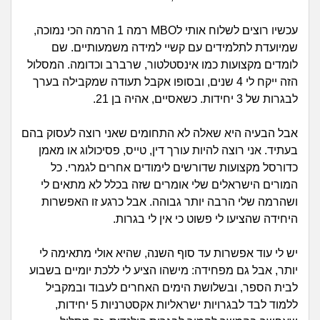
זוגיות
חיפוש שאלות
|
עכשיו רוצים לשלוח אותי לMBO רמה 1 הרמה הכי נמוכה,
היריון ולידה
הרשמה
התחברות
שמיועדת לתלמידים עם קשיי למידה משמעותיים. שם
לומדים מקצועות כמו אינסטלטור, שרברב וכדומה. המסלול
הורות ומשפחה
הזה ייקח לי 4 שנים, ובסופו אקבל תעודה שמקבילה בערך
לבגרות של 3 יחידות. כשאסיים, אהיה בן 21.
מתבגרים
אבל הבעיה היא שאלה לא התחומים שאני רוצה לעסוק בהם
מהבקו"ם... ועד מתי?!
בעתיד. אני רוצה להיות עורך דין, טייס, פסיכולוג או מאמן
כדורסל מקצועות שדורשים לימודים אחרים לגמרי. כל
לימודים וסטודנטים
המורים הישראלים שלי אומרים שזה בכלל לא מתאים לי
ושהרמה שלי הרבה יותר גבוהה. אבל כרגע זו האפשרות
עבודה וקריירה
היחידה שהציעו לי פשוט כי אין לי בגרות.
חברים ואנשים
יש לי עוד אפשרות עד סוף השנה, שהיא אולי מתאימה לי
יותר, אבל גם מפחידה: מישהו הציע לי ללכת יומיים בשבוע
לבית הספר, ובשלושת הימים האחרים לעבוד ובמקביל
בית, שכנים ושותפים
ללמוד לבד לבגרויות ישראליות אקסטרניות 5 יחידות,