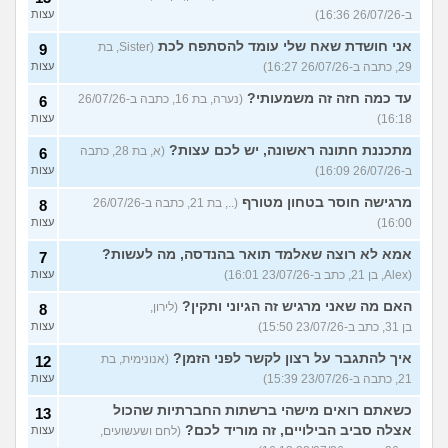
ב-26/07/26 16:36)
עצות
אני חושדת שאח שלי עומד להסתפח לכת
(Sister, בת
9
29, כתבה ב-26/07/26 16:27)
עצות
עד כמה חזה זה משמעותי?
(נערה, בת 16, כתבה ב-26/07/26
6
16:18)
עצות
מתכננת חתונה ראשונה, יש לכם עצות?
(א, בת 28, כתבה
6
ב-26/07/26 16:09)
עצות
מרגישה חוסר בטחון מטורף
(.., בת 21, כתבה ב-26/07/26
8
16:00)
עצות
אמא לא רוצה שאלמד תואר בהנדסה, מה לעשות?
7
(Alex, בן 21, כתב ב-23/07/26 16:01)
עצות
האם מה שאני מרגיש זה הגיוני ותקין?
(לירון,
8
בן 31, כתב ב-23/07/26 15:50)
עצות
איך להתגבר על רצון לקשר לפני הזמן?
(אנונימית, בת
12
21, כתבה ב-23/07/26 15:39)
עצות
כשאתם רואים מישהי ברשתות החברתיות שהכול
13
אצלה סביב הבילויים, זה מוריד לכם?
(לחם ושעשועים,
עצות