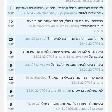
בן 36, כתב ב-22/07/26 16:13)
לאנשים ששירתו בחיל הטנ"א, חימוש, טכנולוגיה ואחזקה
1
- להשלים ל-03?
(חימושניק, בן 19, כתב ב-22/07/26 16:04)
עצות
כשרבתי עם בת הזוג שלי, דחפתי אותה מתוך כעס.
12
איך להתמודד?
(אלכס, שם בדוי, בן 40, כתב ב-22/07/26
עצות
15:53)
איך להסביר לה שאני רוצה להיפרד?
(עידן, בן 27, כתב
20
ב-22/07/26 15:42)
עצות
היי. רציתי לבדוק אם מישהי עשתה לאחרונה טירונות
0
בעובדה?
(אנונימית, בת 18, כתבה ב-22/07/26 15:31)
עצות
בעיות ביני לבית הזוג, מה לעשות?
(אנונימי, בן 24, כתב
6
ב-22/07/26 15:22)
עצות
האם להיות חרמנית בגילי נורמאלי?
(Hayatov, בת 40,
12
כתבה ב-22/07/26 15:11)
עצות
לא משלמת בדייטים
(אלי, בן 29, כתב ב-22/07/26 15:00)
9
עצות
בטעות "התעוררתי" מאחת החברות שלי
(מקווה שלא
8
סוטה, בן 18, כתב ב-22/07/26 14:51)
עצות