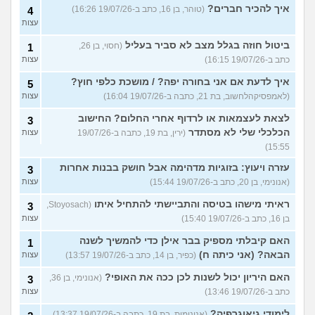
איך להכיר חברים?
(טוהר, בן 16, כתב ב-19/07/26 16:26)
4
עצות
ביטול חוזה בגלל מצב לא סביר בעליל
(חסוי, בן 26,
1
כתב ב-19/07/26 16:15)
עצות
איך לדעת אם אני בחורה יפה? / מושכת כלפי חוץ?
5
(לאמפסיקהלחשוב, בת 21, כתבה ב-19/07/26 16:04)
עצות
לצאת לעצמאות או לרדוף אחרי החלום? החישוב
3
הכלכלי שלי לא מסתדר
(ירין, בת 19, כתבה ב-19/07/26
עצות
15:55)
עזרה ויעוץ: בזוגיות מדהימה אבל חושק בבנות אחרות
3
(אנונימי, בן 20, כתב ב-19/07/26 15:44)
עצות
ראיתי מישהו בטיסה והתביישתי להתחיל איתו
(Stoyosach,
3
בן 16, כתב ב-19/07/26 15:40)
עצות
האם קיבלתי מספיק בבר אילן כדי להמשיך לשנה
1
הבאה? (אני כיתה ח)
(כפיר, בן 14, כתב ב-19/07/26 13:57)
עצות
האם היריון יכול לשנות לכן ככה את האופי?
(אנונימי, בן 36,
3
כתב ב-19/07/26 13:46)
עצות
לימודי גיאוגרפיה?
(אנונימית, בת 19, כתבה ב-19/07/26 13:37)