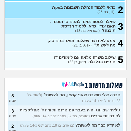
לרפואה
(מירי, בת 23)
עצות
2
כדאי ללמוד הנהלת חשבונות בipc?
(lili, בת 25)
יש לי 11 שנות לימוד איך אני
3
משלים ל12?
(אסי, בן 35)
עצות
שאלה לסטודנטים ולמהנדסי תוכנה -
3
אני מרגישה שאני לא מתקדמת
האם עדיין כדאי ללמוד הנדסת
7
לשום מקום
תוכנה?
(אסראא, בת 18)
(ללללל, בת 24)
עצות
4
לימודים בתחום מזרחנות/
2
אמא לא רוצה שאלמד תואר בהנדסה,
קרימינולוגיה עם אבחנות
מה לעשות?
עצות
(Alex, בן 21)
פסיכיאטריות
(בר, בת 27)
5
שילוב משרה מלאה עם לימודים דו
ללמוד פסיכולוגיה?
(מישהו, בן
2
חוגיים בכלכלה
(אלון, בן 22)
87)
עצות
אם הייתה לכם מכונת זמן.
12
הייתם בוחרים לנשור מבית
עצות
ספר כדי להתחיל מוקדם יותר?
שאלות חדשות ב
(ירין, בת 19)
סיימתי תואר והבנתי שאני לא
9
חברה שלי חושבת שאני קמצן, מה לעשות?
(ליאור, גיל:
5
רוצה לעבוד בתחום, מה
עצות
23, נכתב לפני כ-14 שעות)
עצות
עכשיו?
(טל, בת 29)
גיליתי שבן זוגי היה בעבר עם טרנסיות והיו לו אפליקציות
3
מס שאלות לסטודנטים ובוגרים
1
של המכללה האקדמית וינגייט
להיכרויות גברים
(שושנה, בת 37, כתבה לפני כ-14 שעות)
עצות
עצות
(מתלבט לגבי תואר, בן 28)
לא יודע כבר מה לעשות?
(בן אדם, בן 18, כתב לפני כ-14 שעות)
2
לימודים מסלול בוקר או ערב?
3