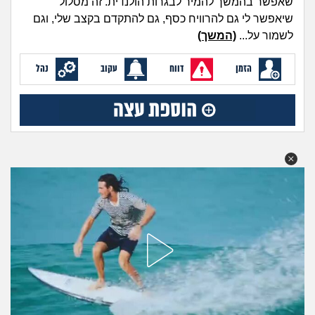
שאפשר בהמשך להמיר לבגרות הולנדית. זה מסלול
מה שעובר עליי
שיאפשר לי גם להרוויח כסף, גם להתקדם בקצב שלי, וגם
לשמור על...
(המשך)
שומרים על הגוף
הזמן
דווח
עקוב
נהל
פיננסי וכלכלה
בין הסדינים
חיות מחמד
יוקר המחיה
גאווה