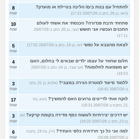
להתחיל עם בנות בים/ הליכה בטיילת או מועדון?
8
(רואי, בן 26, כתב ב-20/07/26 17:22)
עצות
פתחתי תיבת פנדורה? הכנסתי את אשתי לעולם
10
התכנים ועכשיו אני חושש
(אבי, בן 30, כתב ב-20/07/26
עצות
17:11)
לצאת מהצבא על נפשי
(יוני, בן 19, כתב ב-20/07/26 17:02)
5
עצות
חלום שחוזר על עצמו ילדים שבאים לי בחלום, האם
4
יש משמעות לחלומות?
(אב עובד, בן 44, כתב ב-20/07/26
עצות
16:53)
ללמוד סיעוד למטרת הגירה במצבי?
(אלכס, בן 31, כתב
3
ב-20/07/26 16:42)
עצות
לוקח אותי לדייטים גרועים האם להמשיך?
(נטע, בת
17
21, כתבה ב-20/07/26 16:31)
עצות
יש דרכים יצירתיות לעשות כסף מדירה בקומת קרקע?
(שי,
3
בן 23, כתב ב-20/07/26 16:20)
עצות
למה אני כל כך חרדתית כלפי העתיד?
(ירין, בת 19, כתבה
6
ב-20/07/26 16:09)
עצות