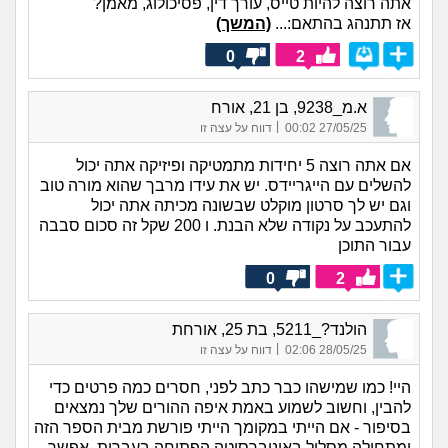
אתה רוצה להיות טייס, עורך דין, פסיכולוג, מאמן?
אז תתנהג בהתאם:...
(המשך)
0
2
א.מ_9238, בן 21, אורח
|
27/05/25 00:02
דווח על עצה זו
אם אתה רוצה 5 יחידות מתמטיקה ופיזיקה אתה יכול
להשלים עם הייגריידס. יש את עידו מרבך שהוא מורה טוב
וגם יש לך סרטון מוקלט שבשונה מכיתה אתה יכול
להתעכב על נקודה שלא הבנת. ו 200 שקל זה סכום סבבה
עבור התוכן
0
2
הולנד?_5211, בת 25, אורחת
|
28/05/25 02:06
דווח על עצה זו
היי! כמו שמישהו כבר כתב לפני, חסרים כמה פרטים כדי
להבין, וחשוב לשמוע באמת איפה ההורים שלך נמצאים
בסיפור - אם הייתי במקומך הייתי פורשת מבית הספר הזה
ומתחילה מסלול באוניברסיטה הפתוחה בעברית. אפשר