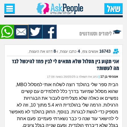
עמוד הבית
שאל שאלה
לימודים וסטודנטים
שאלות חדשות
8
4
16743
אנשים צפו,
כתבו עצות, ו-
דרגו את העצות.
שאלות שעוררו עניין
אני תקוע בין מסלול שלא מתאים לי לבין פחד להיכשל לבד
מה לעשות?
עצות חדשות
אנונימי בן 17
|
כתב את השאלה ב-26/05/25 בשעה 17:06
מה קורה כאן?
הבית ספר שלי בהולנד רוצה לשלוח אותי למסלול MBO,
שהוא מסלול שמיועד בדרך כלל לתלמידים עם קשיים
מתחם הטיפים
נפשיים או כאלה שלא מצליחים לעבור את הבגרויות
הרגילות. הרמה שלי בהולנדית היא 5.4 מתוך 10, וזה לא
מדורים
מספיק כדי לגשת לבגרות. בנוסף, החוק בהולנד לא מאפשר
לי להישאר עוד שנה כי כבר נשארתי פעמיים: פעם אחת
בגלל שלא דיברתי הולנדית, ופעם שנייה בגלל ציונים.