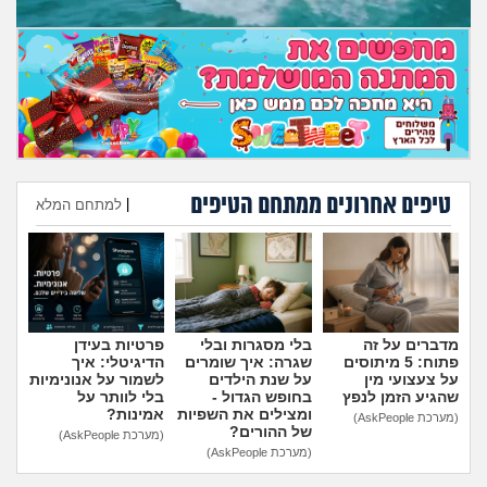
טיפים אחרונים ממתחם הטיפים
|
למתחם המלא
הוספת טיפ
מדברים על זה
בלי מסגרות ובלי
פרטיות בעידן
פתוח: 5 מיתוסים
שגרה: איך שומרים
הדיגיטלי: איך
על צעצועי מין
על שנת הילדים
לשמור על אנונימיות
שהגיע הזמן לנפץ
בחופש הגדול -
בלי לוותר על
ומצילים את השפיות
אמינות?
(מערכת AskPeople)
של ההורים?
(מערכת AskPeople)
(מערכת AskPeople)