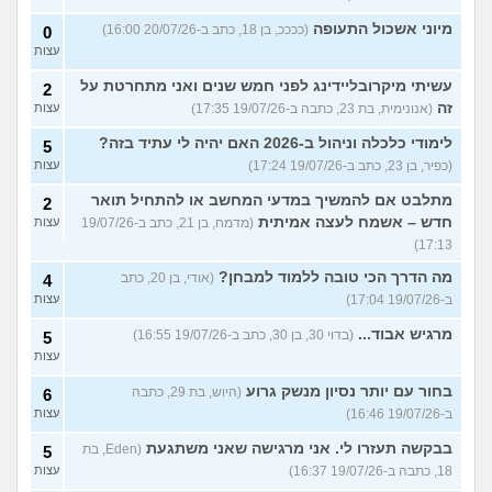
מיוני אשכול התעופה
(ככככ, בן 18, כתב ב-20/07/26 16:00)
0
עצות
עשיתי מיקרובליידינג לפני חמש שנים ואני מתחרטת על
2
זה
(אנונימית, בת 23, כתבה ב-19/07/26 17:35)
עצות
לימודי כלכלה וניהול ב-2026 האם יהיה לי עתיד בזה?
5
(כפיר, בן 23, כתב ב-19/07/26 17:24)
עצות
מתלבט אם להמשיך במדעי המחשב או להתחיל תואר
2
חדש – אשמח לעצה אמיתית
(מדמח, בן 21, כתב ב-19/07/26
עצות
17:13)
מה הדרך הכי טובה ללמוד למבחן?
(אודי, בן 20, כתב
4
ב-19/07/26 17:04)
עצות
מרגיש אבוד...
(בדוי 30, בן 30, כתב ב-19/07/26 16:55)
5
עצות
בחור עם יותר נסיון מנשק גרוע
(היוש, בת 29, כתבה
6
ב-19/07/26 16:46)
עצות
בבקשה תעזרו לי. אני מרגישה שאני משתגעת
(Eden, בת
5
18, כתבה ב-19/07/26 16:37)
עצות