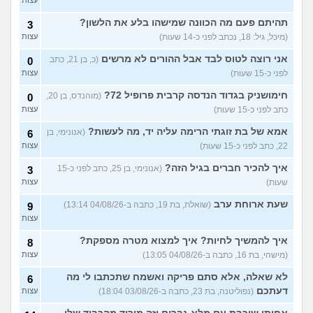
עצות
(אנונימית, בת 27)
עצות
תהיתם פעם מה הכוונה שמישהו בלע את הלשון?
3
אילו יחידות טכנולוגיות יש?
2
(אנונימי, בן 17)
עצות
(מיכל, גיל: 18, נכתב לפני כ-14 שעות)
עצות
החיים בתור סטודנט לרפואה
אני רוצה לטוס לבד אבל ההורים לא מרשים
9
(כ, בן 21, כתב
0
(אנונימי, בן 20)
עצות
לפני כ-15 שעות)
עצות
הנדסת בניין באריאל או סמי
3
חימושניק בגדוד הנדסה קרבית פרופיל 72?
(מוהנדס, בן 20,
0
שמעון?
(יותם, בן 23)
עצות
כתב לפני כ-15 שעות)
עצות
אני מרגישה ממש תקועה, איך
3
אמא של בת זוגתי הרימה עליה יד, מה לעשות?
(אנונימי, בן
6
להתמודד?
(מאיה, בת 23)
עצות
22, כתב לפני כ-15 שעות)
עצות
עוד שאלות חדשות במדור
איך להכיר חברים בגיל הזה?
(אנונימי, בן 25, כתב לפני כ-15
3
שעות)
עצות
שעת ארוחת ערב
(שואלת, בת 19, כתבה ב-04/08/26 13:14)
9
עצות
איך להמשיך לחיות? איך למצוא מטרה מספקת?
8
(מישהי, בת 16, כתבה ב-04/08/26 13:05)
עצות
לא שאלה, אלא סתם פריקה ואשמח שתכתבו לי מה
6
דעתכם
(נפוליטנה, בת 23, כתבה ב-03/08/26 18:04)
עצות