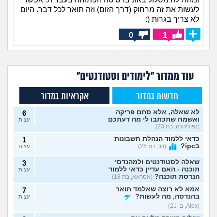
לעשות את זה מרחוק (דרך הזום) וזה תואר לכל דבר. היום
לא צריך בגרות (:
0
1
עוד ממדור "לימודים וסטודנטים"
חדשות במדור
אקראיות במדור
לא שאלה, אלא סתם פריקה
6
ואשמח שתכתבו לי מה דעתכם
עצות
(נפוליטנה, בת 23)
כדאי ללמוד הנהלת חשבונות
1
בipc?
(lili, בת 25)
עצות
שאלה לסטודנטים ולמהנדסי
3
תוכנה - האם עדיין כדאי ללמוד
עצות
הנדסת תוכנה?
(אסראא, בת 18)
אמא לא רוצה שאלמד תואר
7
בהנדסה, מה לעשות?
עצות
(Alex, בן 21)