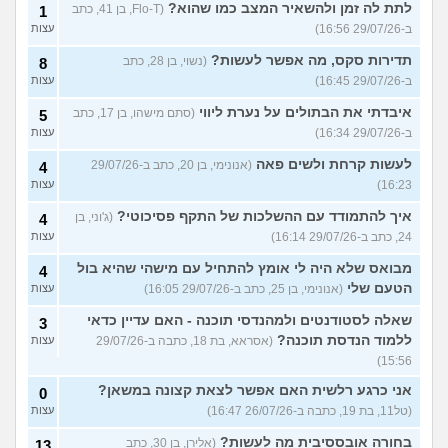
לתת לה זמן ולהשאיר המצב כמו שהוא?
(Flo-T, בן 41, כתב
1
ב-29/07/26 16:56)
עצות
תדירות סקס, מה אפשר לעשות?
(נשוי, בן 28, כתב
8
ב-29/07/26 16:45)
עצות
איבדתי את הבתולים על נערת ליווי
(סתם מישהו, בן 17, כתב
5
ב-29/07/26 16:34)
עצות
לעשות קרחת ולשים פאה
(אנונימי, בן 20, כתב ב-29/07/26
4
16:23)
עצות
איך להתמודד עם ההשלכות של התקף פסיכוטי?
(ג'וני, בן
4
24, כתב ב-29/07/26 16:14)
עצות
מבואס שלא היה לי אומץ להתחיל עם מישהי שהיא בול
4
הטעם שלי
(אנונימי, בן 25, כתב ב-29/07/26 16:05)
עצות
שאלה לסטודנטים ולמהנדסי תוכנה - האם עדיין כדאי
3
ללמוד הנדסת תוכנה?
(אסראא, בת 18, כתבה ב-29/07/26
עצות
15:56)
אני כרגע רלשית האם אפשר לצאת קצונה במשאן?
0
(טל11, בת 19, כתבה ב-26/07/26 16:47)
עצות
בחורה אובססיבית מה לעשות?
(אלירן, בן 30, כתב
13