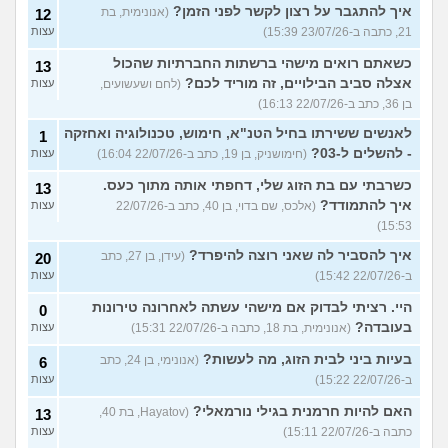
איך להתגבר על רצון לקשר לפני הזמן?
(אנונימית, בת
12
21, כתבה ב-23/07/26 15:39)
עצות
כשאתם רואים מישהי ברשתות החברתיות שהכול
13
אצלה סביב הבילויים, זה מוריד לכם?
(לחם ושעשועים,
עצות
בן 36, כתב ב-22/07/26 16:13)
לאנשים ששירתו בחיל הטנ"א, חימוש, טכנולוגיה ואחזקה
1
- להשלים ל-03?
(חימושניק, בן 19, כתב ב-22/07/26 16:04)
עצות
כשרבתי עם בת הזוג שלי, דחפתי אותה מתוך כעס.
13
איך להתמודד?
(אלכס, שם בדוי, בן 40, כתב ב-22/07/26
עצות
15:53)
איך להסביר לה שאני רוצה להיפרד?
(עידן, בן 27, כתב
20
ב-22/07/26 15:42)
עצות
היי. רציתי לבדוק אם מישהי עשתה לאחרונה טירונות
0
בעובדה?
(אנונימית, בת 18, כתבה ב-22/07/26 15:31)
עצות
בעיות ביני לבית הזוג, מה לעשות?
(אנונימי, בן 24, כתב
6
ב-22/07/26 15:22)
עצות
האם להיות חרמנית בגילי נורמאלי?
(Hayatov, בת 40,
13
כתבה ב-22/07/26 15:11)
עצות