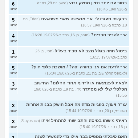
בחור עם יותר נסיון מנשק גרוע
(היוש, בת 29, כתבה
6
ב-19/07/26 16:46)
עצות
בבקשה תעזרו לי. אני מרגישה שאני משתגעת
(Eden, בת
5
18, כתבה ב-19/07/26 16:37)
עצות
איך להכיר חברים?
(טוהר, בן 16, כתב ב-19/07/26 16:26)
4
עצות
ביטול חוזה בגלל מצב לא סביר בעליל
(חסוי, בן 26,
1
כתב ב-19/07/26 16:15)
עצות
איך לדעת אם אני בחורה יפה? / מושכת כלפי חוץ?
5
(לאמפסיקהלחשוב, בת 21, כתבה ב-19/07/26 16:04)
עצות
לצאת לעצמאות או לרדוף אחרי החלום? החישוב
3
הכלכלי שלי לא מסתדר
(ירין, בת 19, כתבה ב-19/07/26
עצות
15:55)
עזרה ויעוץ: בזוגיות מדהימה אבל חושק בבנות אחרות
3
(אנונימי, בן 20, כתב ב-19/07/26 15:44)
עצות
ראיתי מישהו בטיסה והתביישתי להתחיל איתו
(Stoyosach,
3
בן 16, כתב ב-19/07/26 15:40)
עצות
האם קיבלתי מספיק בבר אילן כדי להמשיך לשנה
1