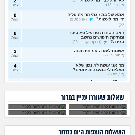
לא יודע כבר מה לעשות?
(בן
2
אדם, בן 18)
עצות
אמא של בת זוגתי הרימה עליה
8
יד, מה לעשות?
(אנונימי, בן
עצות
22)
האם הסתרת פרופיל פיקטיבי
8
ומחיקת חיפושים נחשב
עצות
בגידה?
(בדרןהסקרן, בן 33)
אשמח לעזרה אמיתית וכנה
3
(אנושי, בן 27)
עצות
מה אני עושה לא נכון שלא
4
מצליח לי במערכות יחסים?
עצות
(א׳, בת 26)
בת 28 ואף פעם לא הייתי
6
אבא של בעלי מסתכל
האם להתגרש בשביל
בזוגיות, האם לשקר על כך
עצות
עלי בצורה מחפיצה,
אהבה? או שזה רק
מה לעשות עם
הוא התאהב בבחורה
בדייט ראשון?
(רווקה, בת 28)
מה לעשות?
ריגוש?
העובדה שאשתי
אחרת, איך להגיב?
שאלות שעוררו עניין במדור
הרימה עליי ידיים?
אקסית מתנהגת מוזר?
(אנונימי,
3
בן 33)
עצות
בחיים לא הייתי בזוגיות ואני לא
7
יודע איך. איך נכנסים לזוגיות
עצות
בכלל?
(דור, בן 25)
השאלות הנצפות ה
יום
במדור
לתת לה זמן ולהשאיר המצב
1