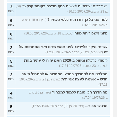
יש דרכים יצירתיות לעשות כסף מדירה בקומת קרקע?
(שי,
3
בן 23, כתב ב-20/07/26 16:20)
עצות
למה אני כל כך חרדתית כלפי העתיד?
(ירין, בת 19, כתבה
6
ב-20/07/26 16:09)
עצות
מיוני אשכול התעופה
(ככככ, בן 18, כתב ב-20/07/26 16:00)
0
עצות
עשיתי מיקרובליידינג לפני חמש שנים ואני מתחרטת על
2
זה
(אנונימית, בת 23, כתבה ב-19/07/26 17:35)
עצות
לימודי כלכלה וניהול ב-2026 האם יהיה לי עתיד בזה?
5
(כפיר, בן 23, כתב ב-19/07/26 17:24)
עצות
מתלבט אם להמשיך במדעי המחשב או להתחיל תואר
2
חדש – אשמח לעצה אמיתית
(מדמח, בן 21, כתב ב-19/07/26
עצות
17:13)
מה הדרך הכי טובה ללמוד למבחן?
(אודי, בן 20, כתב
4
ב-19/07/26 17:04)
עצות
מרגיש אבוד...
(בדוי 30, בן 30, כתב ב-19/07/26 16:55)
5
עצות