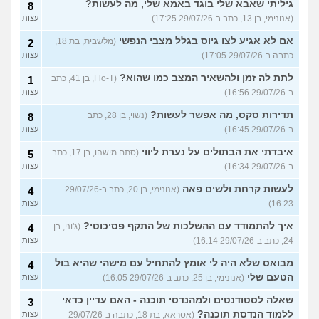
גיליתי שאבא שלי בוגד באמא שלי, מה לעשות?
8
(אנונימי, בן 13, כתב ב-29/07/26 17:25)
עצות
אם לא אגיע לצו גיוס בגלל מצבי הנפשי
(מלשבית, בת 18,
2
כתבה ב-29/07/26 17:05)
עצות
לתת לה זמן ולהשאיר המצב כמו שהוא?
(Flo-T, בן 41, כתב
1
ב-29/07/26 16:56)
עצות
תדירות סקס, מה אפשר לעשות?
(נשוי, בן 28, כתב
8
ב-29/07/26 16:45)
עצות
איבדתי את הבתולים על נערת ליווי
(סתם מישהו, בן 17, כתב
5
ב-29/07/26 16:34)
עצות
לעשות קרחת ולשים פאה
(אנונימי, בן 20, כתב ב-29/07/26
4
16:23)
עצות
איך להתמודד עם ההשלכות של התקף פסיכוטי?
(ג'וני, בן
4
24, כתב ב-29/07/26 16:14)
עצות
מבואס שלא היה לי אומץ להתחיל עם מישהי שהיא בול
4
הטעם שלי
(אנונימי, בן 25, כתב ב-29/07/26 16:05)
עצות
שאלה לסטודנטים ולמהנדסי תוכנה - האם עדיין כדאי
3
ללמוד הנדסת תוכנה?
(אסראא, בת 18, כתבה ב-29/07/26
עצות