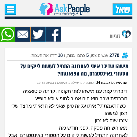
עמוד הבית
שאל שאלה
זוגיות
שאלות חדשות
18
5
2778
אנשים צפו,
כתבו עצות, ו-
דרגו את העצות.
שאלות שעוררו עניין
מישהו שדיבר איתי לאחרונה התחיל לעשות לייקים על
הסטורי באינסטגרם, מה הפואנטה?
עצות חדשות
אנונימית לרגע בת 24
|
כתבה את השאלה ב-11/06/25 בשעה 10:58
מה קורה כאן?
דיברתי קצת עם מישהו לפני תקופה. קרתה סיטואציה
חברתית שבה הוא היה אמור להופיע ולא הופיע.
מתחם הטיפים
"כשהתעמתתי" איתו על זה טען שאני לא הראיתי מהצד שלי
רצון למשהו.
עזבו שזה לא נכון
מדורים
מאז השיחה פסקה, לפני חודש כזה
לאחרונה התחיל לעשות לייקים על הסטורי באינסטגרם. אבל