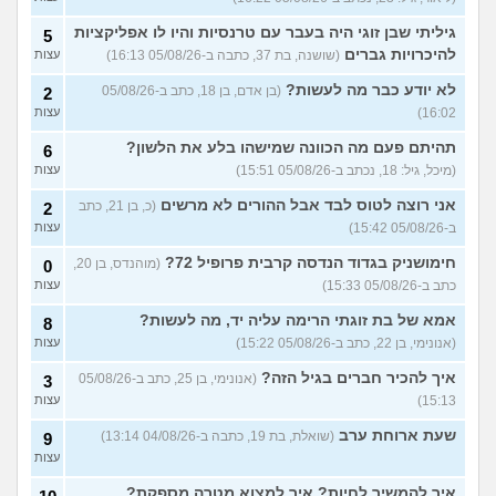
40)
גיליתי שבן זוגי היה בעבר עם טרנסיות והיו לו אפליקציות
5
איך להסביר לה שאני רוצה
20
להיכרויות גברים
(שושנה, בת 37, כתבה ב-05/08/26 16:13)
עצות
להיפרד?
(עידן, בן 27)
עצות
לא יודע כבר מה לעשות?
(בן אדם, בן 18, כתב ב-05/08/26
2
בעיות ביני לבית הזוג, מה
6
לעשות?
(אנונימי, בן 24)
16:02)
עצות
עצות
לא משלמת בדייטים
תהיתם פעם מה הכוונה שמישהו בלע את הלשון?
(אלי, בן
9
6
עצות
29)
(מיכל, גיל: 18, נכתב ב-05/08/26 15:51)
עצות
יוצאת איתו היום לדייט ראשון
3
אני רוצה לטוס לבד אבל ההורים לא מרשים
(כ, בן 21, כתב
2
(אנונימית, בת 18)
עצות
ב-05/08/26 15:42)
עצות
להתחיל עם בנות בים/ הליכה
8
חימושניק בגדוד הנדסה קרבית פרופיל 72?
(מוהנדס, בן 20,
0
בטיילת או מועדון?
(רואי, בן
עצות
כתב ב-05/08/26 15:33)
עצות
26)
לוקח אותי לדייטים גרועים
אמא של בת זוגתי הרימה עליה יד, מה לעשות?
17
8
האם להמשיך?
(נטע, בת 21)
עצות
(אנונימי, בן 22, כתב ב-05/08/26 15:22)
עצות
איך להכיר חברים בגיל הזה?
עוד שאלות חדשות במדור
(אנונימי, בן 25, כתב ב-05/08/26
3
15:13)
עצות
שעת ארוחת ערב
(שואלת, בת 19, כתבה ב-04/08/26 13:14)
9
עצות
איך להמשיך לחיות? איך למצוא מטרה מספקת?