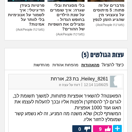
מדברים על זה
בלי מסגרות ובלי
פרטיות בעידן
פתוח: 5 מיתוסים
שגרה: איך שומרים
הדיגיטלי: איך
על צעצועי מין
על שנת הילדים
לשמור על אנונימיות
שהגיע הזמן לנפץ
בחופש הגדול -
בלי לוותר על
ומצילים את השפיות
אמינות?
(מערכת AskPeople)
של ההורים?
(מערכת AskPeople)
(מערכת AskPeople)
עצות הגולשים (
5
)
כיצד להציג?
מהאהודות
מהפחות אהודות
מהחדשות
Heiley_8261, בת 23, אורחת
|
11/06/25 12:14
דווח על עצה זו
הפואנטה? להשאיר אופציות פתוחות, למשוך תשומת לב,
לגרום לך להסתקרן ולפנות אליו ובכך להעלות לעצמו את
האגו ועוד 1000 אופציות.
המשותף לכולן שלא משנה מה המניע, זה לא נשמע קשר
שמומלץ לחזור אליו.
0
9