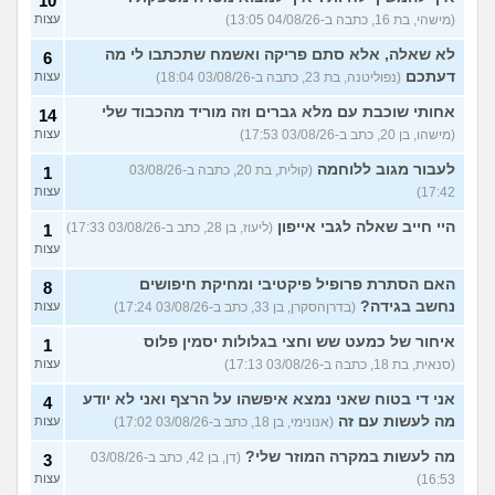
10
(מישהי, בת 16, כתבה ב-04/08/26 13:05)
עצות
לא שאלה, אלא סתם פריקה ואשמח שתכתבו לי מה
6
דעתכם
(נפוליטנה, בת 23, כתבה ב-03/08/26 18:04)
עצות
אחותי שוכבת עם מלא גברים וזה מוריד מהכבוד שלי
14
(מישהו, בן 20, כתב ב-03/08/26 17:53)
עצות
לעבור מגוב ללוחמה
(קולית, בת 20, כתבה ב-03/08/26
1
17:42)
עצות
היי חייב שאלה לגבי אייפון
(ליעוז, בן 28, כתב ב-03/08/26 17:33)
1
עצות
האם הסתרת פרופיל פיקטיבי ומחיקת חיפושים
8
נחשב בגידה?
(בדרןהסקרן, בן 33, כתב ב-03/08/26 17:24)
עצות
איחור של כמעט שש וחצי בגלולות יסמין פלוס
1
(סנאית, בת 18, כתבה ב-03/08/26 17:13)
עצות
אני די בטוח שאני נמצא איפשהו על הרצף ואני לא יודע
4
מה לעשות עם זה
(אנונימי, בן 18, כתב ב-03/08/26 17:02)
עצות
מה לעשות במקרה המוזר שלי?
(דן, בן 42, כתב ב-03/08/26
3
16:53)
עצות