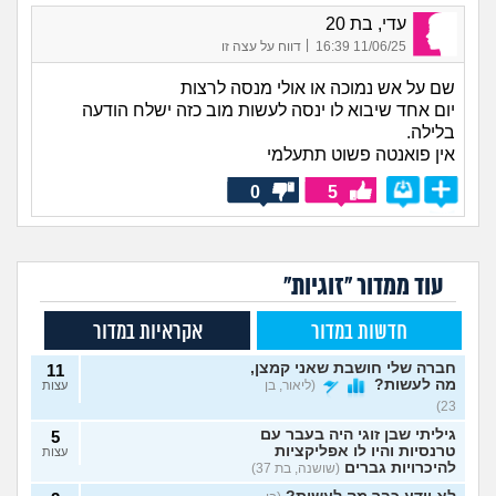
עדי, בת 20
|
11/06/25 16:39
דווח על עצה זו
שם על אש נמוכה או אולי מנסה לרצות
יום אחד שיבוא לו ינסה לעשות מוב כזה ישלח הודעה
בלילה.
אין פואנטה פשוט תתעלמי
0
5
עוד ממדור "זוגיות"
חדשות במדור
אקראיות במדור
חברה שלי חושבת שאני קמצן,
11
מה לעשות?
(ליאור, בן
עצות
23)
גיליתי שבן זוגי היה בעבר עם
5
טרנסיות והיו לו אפליקציות
עצות
להיכרויות גברים
(שושנה, בת 37)