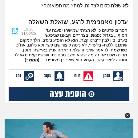
זוגיות
חיפוש שאלות
לא שולח כלום לצד זה. למה? מה הפואנטה?
|
היריון ולידה
הרשמה
התחברות
עדכון מאנונימית לרגע, שואלת השאלה
19:26
חסרים פרטים כי לא רציתי שמישהו יפענח עד
הורות ומשפחה
11/06/25
הסוף... בגדול נפגשנו בצהריים וקבענו שניפגש
בערב, בין לבין דיברנו קצת. הוא לא הופיע בערב, הלך למקום
שתכננו ללכת- בלעדיי, לא ניסה ליצור שם קשר ולא כלום, אח"כ
מתבגרים
כשרשמתי לו אמר שאני זו שלא הראתה עניין באיזשהו אופן.
מבינה שכנראה זה מה שהוא חשב מבחינתו ועכשיו קצת נרגע לו
ומנסה ליצור קשר, הקטע הוא שאני כן מעוניינת...
(המשך)
מהבקו"ם... ועד מתי?!
הזמן
דווח
עקוב
נהל
לימודים וסטודנטים
עבודה וקריירה
חברים ואנשים
בית, שכנים ושותפים