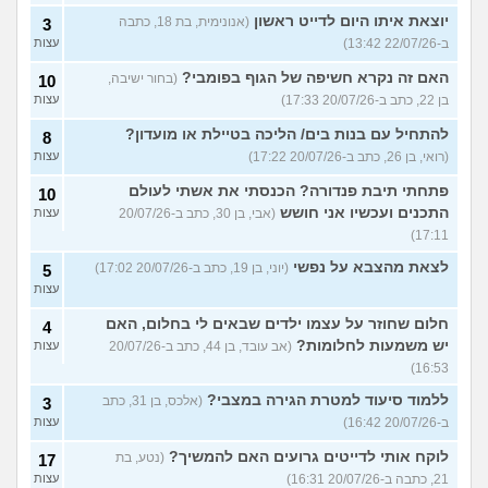
יוצאת איתו היום לדייט ראשון
(אנונימית, בת 18, כתבה
3
ב-22/07/26 13:42)
עצות
האם זה נקרא חשיפה של הגוף בפומבי?
(בחור ישיבה,
10
בן 22, כתב ב-20/07/26 17:33)
עצות
להתחיל עם בנות בים/ הליכה בטיילת או מועדון?
8
(רואי, בן 26, כתב ב-20/07/26 17:22)
עצות
פתחתי תיבת פנדורה? הכנסתי את אשתי לעולם
10
התכנים ועכשיו אני חושש
(אבי, בן 30, כתב ב-20/07/26
עצות
17:11)
לצאת מהצבא על נפשי
(יוני, בן 19, כתב ב-20/07/26 17:02)
5
עצות
חלום שחוזר על עצמו ילדים שבאים לי בחלום, האם
4
יש משמעות לחלומות?
(אב עובד, בן 44, כתב ב-20/07/26
עצות
16:53)
ללמוד סיעוד למטרת הגירה במצבי?
(אלכס, בן 31, כתב
3
ב-20/07/26 16:42)
עצות
לוקח אותי לדייטים גרועים האם להמשיך?
(נטע, בת
17
21, כתבה ב-20/07/26 16:31)
עצות