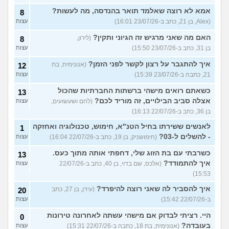
אמא לא רוצה שאלמד תואר בהנדסה, מה לעשות?
8
(Alex, בן 21, כתב ב-23/07/26 16:01)
עצות
האם מה שאני מרגיש זה הגיוני ותקין?
(לירון,
8
בן 31, כתב ב-23/07/26 15:50)
עצות
איך להתגבר על רצון לקשר לפני הזמן?
(אנונימית, בת
12
21, כתבה ב-23/07/26 15:39)
עצות
כשאתם רואים מישהי ברשתות החברתיות שהכול
13
אצלה סביב הבילויים, זה מוריד לכם?
(לחם ושעשועים,
עצות
בן 36, כתב ב-22/07/26 16:13)
לאנשים ששירתו בחיל הטנ"א, חימוש, טכנולוגיה ואחזקה
1
- להשלים ל-03?
(חימושניק, בן 19, כתב ב-22/07/26 16:04)
עצות
כשרבתי עם בת הזוג שלי, דחפתי אותה מתוך כעס.
13
איך להתמודד?
(אלכס, שם בדוי, בן 40, כתב ב-22/07/26
עצות
15:53)
איך להסביר לה שאני רוצה להיפרד?
(עידן, בן 27, כתב
20
ב-22/07/26 15:42)
עצות
היי. רציתי לבדוק אם מישהי עשתה לאחרונה טירונות
0
בעובדה?
(אנונימית, בת 18, כתבה ב-22/07/26 15:31)
עצות