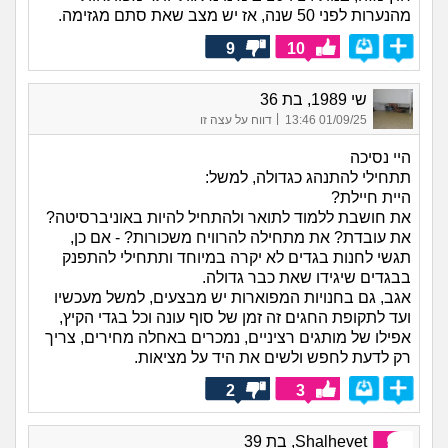
מהנערות לפני 50 שנה, אז יש מצב שאת סתם מגזימה.
9
10
שי 1989, בת 36
|
01/09/25 13:46
דווח על עצה זו
היי נסיכה
תתחילי להתנהג כגדולה, למשל:
היית חיילת?
את חושבת ללמוד לתואר ולהתחיל להיות באוניברסיטה?
את עובדת? את מתחילה להרוויח משכורות? - אם כן,
תגשי לחנות בגדים לא יקרה במיוחד ותתחילי להתפנק
בבגדים שיגידו שאת כבר גדולה.
אגב, גם בחנויות המפוארות יש מבצעים, למשל מעכשיו
ועד לתקופת החגים זה זמן של סוף עונה וכל בגדי הקיץ,
אפילו של מותגים רציניים, נמכרים באחלה מחירים, צריך
רק לדעת לחפש ולשים את היד על מציאות.
2
3
Shalhevet, בת 39