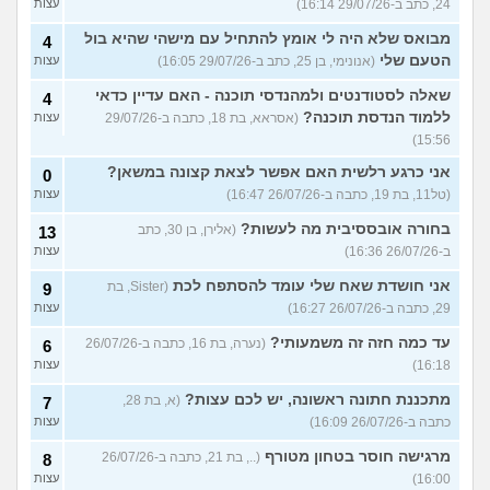
24, כתב ב-29/07/26 16:14)
עצות
מבואס שלא היה לי אומץ להתחיל עם מישהי שהיא בול
4
הטעם שלי
(אנונימי, בן 25, כתב ב-29/07/26 16:05)
עצות
שאלה לסטודנטים ולמהנדסי תוכנה - האם עדיין כדאי
4
ללמוד הנדסת תוכנה?
(אסראא, בת 18, כתבה ב-29/07/26
עצות
15:56)
אני כרגע רלשית האם אפשר לצאת קצונה במשאן?
0
(טל11, בת 19, כתבה ב-26/07/26 16:47)
עצות
בחורה אובססיבית מה לעשות?
(אלירן, בן 30, כתב
13
ב-26/07/26 16:36)
עצות
אני חושדת שאח שלי עומד להסתפח לכת
(Sister, בת
9
29, כתבה ב-26/07/26 16:27)
עצות
עד כמה חזה זה משמעותי?
(נערה, בת 16, כתבה ב-26/07/26
6
16:18)
עצות
מתכננת חתונה ראשונה, יש לכם עצות?
(א, בת 28,
7
כתבה ב-26/07/26 16:09)
עצות
מרגישה חוסר בטחון מטורף
(.., בת 21, כתבה ב-26/07/26
8
16:00)
עצות