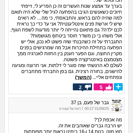
הכרונולוגי שלי.
בערך עד אמצע שנות העשרים זה כן הפריע לי, זייפתי
חיוכים כשאנשים הגיבו בהפתעה לגיל שלי שלא היה תואם
למה שהיה להם בראש, והתבאסתי, כי מה… לא רואים
שיש לי ארשת פנים אינטליגנטית? אני עד כדי כך נראית
לכם ילדה? גם פתאום נהייתה לי יותר מודעות לשפת הגוף,
אולי משהו בי כן משדר חוסר ביטחון/ מגושמות?
התגברתי על זה כשהבנתי שזה פשוט לא נכון, אולי יש
הפתעה בתחילת ההיכרות אבל מה שמרגישים בפנים
מקרין החוצה, וגם הפער הענק בין החזות לאנרגיה ממך
מצטמצם באינטרקציה פשוטה.
לעולם לא הרגשתי שזה סוגר לי דלתות. אני חרוצה ומגיעה
להישגים, בחורה רצינית. גם בפן החברתי מתחברים
ונפתחים אליי...
(המשך)
2
5
גבר של פעם, בן 37
|
01/09/25 00:27
דווח על עצה זו
מה אכפת לך?
יש הרבה גברים שאוהבים את זה.
חוץ מזה, בנות 14 ו-16 בימינו נראות יותר מפותחות