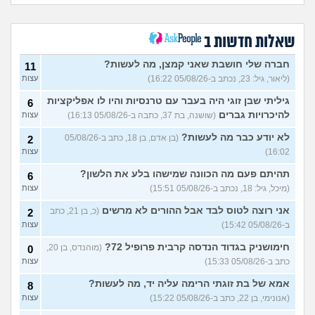
העבודה הפכה להיות אובססיה,
4
כאשר אני לא עובד או מרוויח
עצות
כסף יש מעלי שד אשמה
שאלות חדשות ב
(אנונימי, בן 25)
הרס עצמי בזוגיות
(ט אנונימית,
5
חברה שלי חושבת שאני קמצן, מה לעשות?
11
בת 23)
עצות
(ליאור, גיל: 23, נכתב ב-05/08/26 16:22)
עצות
עדיין מוצצת אצבע כהרגעה,
7
גיליתי שבן זוגי היה בעבר עם טרנסיות והיו לו אפליקציות
מה ניתן לעשות?
6
(נרקיס, בת
עצות
להיכרויות גברים
(שושנה, בת 37, כתבה ב-05/08/26 16:13)
עצות
30)
מסדר את ארון הילדות בבית
5
לא יודע כבר מה לעשות?
(בן אדם, בן 18, כתב ב-05/08/26
2
ההורים ומוצף בזכרונות. איך
עצות
16:02)
עצות
להתמודד?
(כבר גדול, בן 35)
איך מפסיקים לפחד מזה שהזמן
תהיתם פעם מה הכוונה שמישהו בלע את הלשון?
9
6
עובר?
(אליזבת, בת 24)
עצות
(מיכל, גיל: 18, נכתב ב-05/08/26 15:51)
עצות
עם מי אנשים מתייעצים כל
5
אני רוצה לטוס לבד אבל ההורים לא מרשים
(כ, בן 21, כתב
2
הזמן?
(פפרוני, בן 25)
עצות
ב-05/08/26 15:42)
עצות
מאבד את הרעב בחיים שלי
3
חימושניק בגדוד הנדסה קרבית פרופיל 72?
(מוהנדס, בן 20,
0
ורוצה לחזור לזה!
(זלדוס, בן 22)
עצות
כתב ב-05/08/26 15:33)
עצות
בודדה מאוד בלי חברים כבר 5
5
אמא של בת זוגתי הרימה עליה יד, מה לעשות?
שנים ולא יודעת איפה להכיר
8
עצות
(עדן, בת 23)
(אנונימי, בן 22, כתב ב-05/08/26 15:22)
עצות