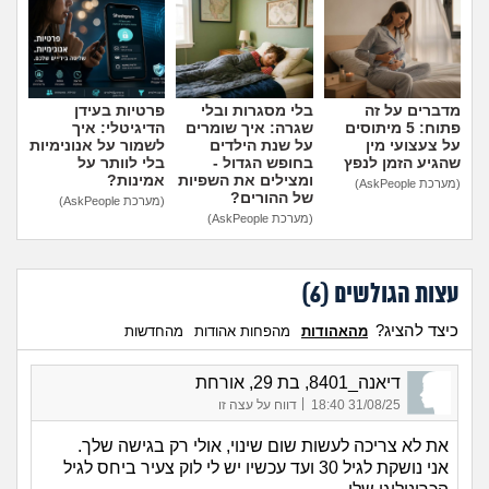
הוספת טיפ
מדברים על זה
בלי מסגרות ובלי
פרטיות בעידן
פתוח: 5 מיתוסים
שגרה: איך שומרים
הדיגיטלי: איך
על צעצועי מין
על שנת הילדים
לשמור על אנונימיות
שהגיע הזמן לנפץ
בחופש הגדול -
בלי לוותר על
ומצילים את השפיות
אמינות?
(מערכת AskPeople)
של ההורים?
(מערכת AskPeople)
(מערכת AskPeople)
עצות הגולשים (
6
)
כיצד להציג?
מהאהודות
מהפחות אהודות
מהחדשות
דיאנה_8401, בת 29, אורחת
|
31/08/25 18:40
דווח על עצה זו
את לא צריכה לעשות שום שינוי, אולי רק בגישה שלך.
אני נושקת לגיל 30 ועד עכשיו יש לי לוק צעיר ביחס לגיל