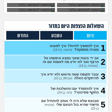
באמת?
מרגיש תקוע בחיים, איך
2
להתמודד?
(zak, בן 25)
עצות
מה עושים עם החיים עכשיו?
4
(אנוני, בת 18)
עצות
השאלות הנצפות ה
יום
במדור
איך לספר לבן זוג שלי על
5
תקיפה מינית?
(מבולבלת, בת 27)
עצות
היום
השבוע
החודש
אני כבר לא נער. והזמן טס
2
1
למה אני לא מקבל את זה שאני
איך להמשיך לחיות? איך למצוא
עצות
כבר לא ילד יותר?
מטרה מספקת?
(היו זמנים
(מישהי, בת 16)
בהוליווד, בן 27)
אני די בטוח שאני נמצא איפשהו על
2
חושב להתאשפז *שוב* מרצון,
7
הרצף ואני לא יודע מה לעשות עם זה
או לשכב באמצע הרחוב
עצות
(אנונימי, בן 18)
(asdasd, בן 30)
3
עובר תקופה קשה מיואש ולא יודע איך
מה לדעתכם אני צריך לעשות?
8
להיתקדם האלה
(אבי99, בן 22)
אני באמת שונא לקום כל יום
עצות
לעבוד
(אזרח, בן 20)
4
איך להתמודד עם ההשלכות של
נקלעתי לעימות פיזי
(דורון,
9
התקף פסיכוטי?
(ג'וני, בן 24)
עצות
בן 41)
מבואס שלא היה לי אומץ להתחיל עם
5
נזכר במעשים מביכים מתקופה
6
מישהי שהיא בול הטעם שלי
(אנונימי,
רעה
(אף_אחד, בן 29)
עצות
בן 25)