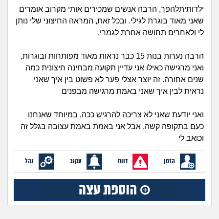
זוגיות
חיפוש שאלות
ילדותיתלהפך, הרבה אנשים שמכירים אותי מקרוב אומרים
|
שאני מאוד בוגרת לגילי. ובכל זאת, המראה החיצוני שלי נותן
היריון ולידה
הרשמה
התחברות
לי ולאחרים תחושה אחרת לגמרי.
הורות ומשפחה
הרבה נערות בנות 15 כבר נראות מאוד מפותחות ובוגרות,
ואני מרגישה כאילו אני עדיין תקועה מבחינה חיצונית כמה
מתבגרים
שנים אחורה. זה יוצר אצלי פער לא פשוט בין איך שאני
נראית לבין איך שאני באמת מרגישה מבפנים
מהבקו"ם... ועד מתי?!
ואני יודעת שאני לא צריכה להרגיש ככה, במיוחד שאנחנו
לימודים וסטודנטים
כעם בתקופה קשה, אבל אני באמת באמת עצובה בגלל זה
וכואב לי
עבודה וקריירה
הזמן
דווח
עקוב
נהל
חברים ואנשים
בית, שכנים ושותפים