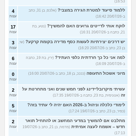
16:53)
ללמוד סיעוד למטרת הגירה במצבי?
(אלכס, בן 31, כתב
4
ב-20/07/26 16:42)
עצות
לוקח אותי לדייטים גרועים האם להמשיך?
(נטע, בת
17
21, כתבה ב-20/07/26 16:31)
עצות
יש דרכים יצירתיות לעשות כסף מדירה בקומת קרקע?
(שי,
3
בן 23, כתב ב-20/07/26 16:20)
עצות
למה אני כל כך חרדתית כלפי העתיד?
(ירין, בת 19, כתבה
6
ב-20/07/26 16:09)
עצות
מיוני אשכול התעופה
(ככככ, בן 18, כתב ב-20/07/26 16:00)
0
עצות
עשיתי מיקרובליידינג לפני חמש שנים ואני מתחרטת על
2
זה
(אנונימית, בת 23, כתבה ב-19/07/26 17:35)
עצות
לימודי כלכלה וניהול ב-2026 האם יהיה לי עתיד בזה?
5
(כפיר, בן 23, כתב ב-19/07/26 17:24)
עצות
מתלבט אם להמשיך במדעי המחשב או להתחיל תואר
2
חדש – אשמח לעצה אמיתית
(מדמח, בן 21, כתב ב-19/07/26
עצות
17:13)