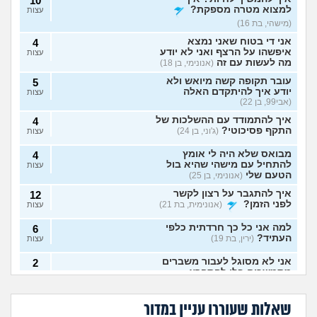
10
למצוא מטרה מספקת?
עצות
(מישהי, בת 16)
אני די בטוח שאני נמצא
4
איפשהו על הרצף ואני לא יודע
עצות
מה לעשות עם זה
(אנונימי, בן 18)
עובר תקופה קשה מיואש ולא
5
יודע איך להיתקדם האלה
עצות
(אבי99, בן 22)
איך להתמודד עם ההשלכות של
4
התקף פסיכוטי?
(ג'וני, בן 24)
עצות
מבואס שלא היה לי אומץ
4
להתחיל עם מישהי שהיא בול
עצות
הטעם שלי
(אנונימי, בן 25)
איך להתגבר על רצון לקשר
12
לפני הזמן?
(אנונימית, בת 21)
עצות
למה אני כל כך חרדתית כלפי
6
העתיד?
(ירין, בת 19)
עצות
אני לא מסוגל לעבור משברים
2
מתמשכים בלי להתפרץ
עצות
הגיוני שפסיכיאטר
מה קורה אם עוברים
(Supervegeta, בן 29)
מתנהג ככה?
עם נר דלוק מול מראה
גיליתי שאני סובל מ
למי אפשר לפנות כדי
בלילה?
בעלי חסר רגשות באופן מדאיג
OCD, איך להתמודד
להפסיק מפגעי רעש
13
שאלות שעוררו עניין במדור
עם הדיכאון?
במדינת ישראל? אבל
(אנונימית, בת 33)
עצות