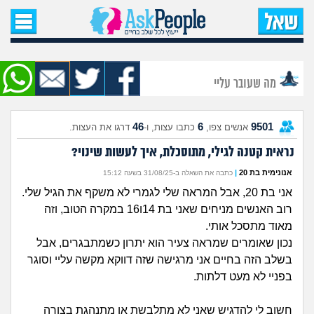
עמוד הבית
שאל שאלה
מה שעובר עליי
שאלות חדשות
46
6
9501
אנשים צפו,
כתבו עצות, ו-
דרגו את העצות.
שאלות שעוררו עניין
נראית קטנה לגילי, מתוסכלת, איך לעשות שינוי?
עצות חדשות
אנונימית בת 20
|
כתבה את השאלה ב-31/08/25 בשעה 15:12
אני בת 20, אבל המראה שלי לגמרי לא משקף את הגיל שלי.
מה קורה כאן?
רוב האנשים מניחים שאני בת 14ו16 במקרה הטוב, וזה
מאוד מתסכל אותי.
מתחם הטיפים
נכון שאומרים שמראה צעיר הוא יתרון כשמתבגרים, אבל
בשלב הזה בחיים אני מרגישה שזה דווקא מקשה עליי וסוגר
בפניי לא מעט דלתות.
מדורים
חשוב לי להדגיש שאני לא מתלבשת או מתנהגת בצורה