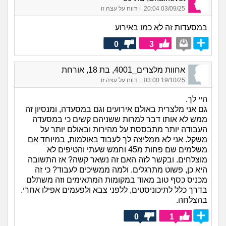
|
03/09/25 20:04
דווח על עצה זו
במסעדות זה לא כמו באירוע
0
3
אחוות מלצרים_4001, בת 18, אורחת
|
19/10/25 03:00
דווח על עצה זו
היי לך.
גם אני מלצרית באולם אירועים וגם במסעדה, ומנסיון זה
ממש לא אותו דבר למרות ששניהם קשים כי במסעדה
העבודה יותר מתבססת על מהירות ובאולם יותר על
משקל. אני לא ממליצה לך לעבוד באולמות, במיוחד אם
משלמים שם פחות מ45 וחמש שעתי והטיפים לא
מוצלחים. ובקשר לזה האם זה נשאר קשה? אז התשובה
היא כן, פשוט מתרגלים. ולמה ממשיכים לעבוד? כי זה
מכניס כסף טוב מאוד במקומות המתאימים וזה משתלם
בדרך כלל לתיכוניסטים, ללפני צבא ולפעמים אפילו אחרי.
בהצלחה.
0
1