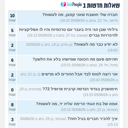
(מרפאת ט.ט, בת 40)
שאלות חדשות ב
במה לעבוד?
(אנונימי, בן 17)
3
עצות
חברה שלי חושבת שאני קמצן, מה לעשות?
10
(ליאור, גיל: 23, נכתב ב-05/08/26 16:22)
עצות
שחוק עד דמעות מעבודה
3
זמנית: האם לחתום אבטלה
עצות
גיליתי שבן זוגי היה בעבר עם טרנסיות והיו לו אפליקציות
5
ולהשקיע בהייטק או למצוא
עבודה אחרת?
להיכרויות גברים
(שושנה, בת 37, כתבה ב-05/08/26 16:13)
עצות
(סטודנט, בן 22)
לא יודע כבר מה לעשות?
(בן אדם, בן 18, כתב ב-05/08/26
2
איך מוצאים עבודה בעיר שלי?
5
16:02)
עצות
(אסי, בן 38)
עצות
תהיתם פעם מה הכוונה שמישהו בלע את הלשון?
6
האם כדאי עגלות באמריקה/
3
(מיכל, גיל: 18, נכתב ב-05/08/26 15:51)
עצות
קוסמטיקה?
(אנגל, בת 22)
עצות
אני רוצה לטוס לבד אבל ההורים לא מרשים
(כ, בן 21, כתב
2
מסיימת תואר במדמח ולא
3
יודעת לאן להמשיך מפה
(נועם,
עצות
ב-05/08/26 15:42)
עצות
בת 23)
חימושניק בגדוד הנדסה קרבית פרופיל 72?
(מוהנדס, בן 20,
0
שאלות על המקצוע של הנהלת
5
כתב ב-05/08/26 15:33)
עצות
חשבונות
(מישהי, בת 30)
עצות
אמא של בת זוגתי הרימה עליה יד, מה לעשות?
8
איך לשפר את הנושא
4
התעסוקתי?
(אנונימית, בת 27)
עצות
(אנונימי, בן 22, כתב ב-05/08/26 15:22)
עצות
איך להבין מה הכיוון שלי?
איך להכיר חברים בגיל הזה?
4
(אנונימי, בן 25, כתב ב-05/08/26
3
(אנונימית, בת 21)
עצות
15:13)
עצות