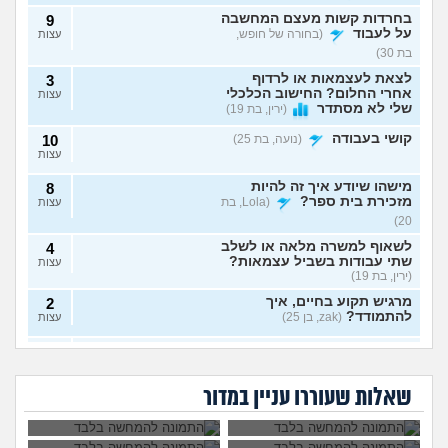
בחרדות קשות מעצם המחשבה
9
על לעבוד
(בחורה של חופש,
עצות
בת 30)
לצאת לעצמאות או לרדוף
3
אחרי החלום? החישוב הכלכלי
עצות
שלי לא מסתדר
(ירין, בת 19)
קושי בעבודה
(נועה, בת 25)
10
עצות
מישהו שיודע איך זה להיות
8
מזכירת בית ספר?
(Lola, בת
עצות
20)
לשאוף למשרה מלאה או לשלב
4
שתי עבודות בשביל עצמאות?
עצות
(ירין, בת 19)
מרגיש תקוע בחיים, איך
2
להתמודד?
(zak, בן 25)
עצות
איך לעשות כסף מתמונות של
7
יכולים לפטר אותי כי
הגשתי ציפיית שכר
כפות רגליים בצורה אנונימית
שמתי בצחוק מלח
יותר גבוהה משלו ויש
עצות
אני מעצבת גרפית,
ללכת להפגין? זה
בקפה לאחד
לי יותר ניסיון, למה
בלי שיגלו אותי?
(אליס, בת
האם AI באמת יקח לי
יפגע בקריירה שלי
העובדים?
הוא מקבל שכר גבוה
שאלות שעוררו עניין במדור
את העבודה בסוף?
בעתיד?
20)
יותר?
ניסיתי כמעט הכול בקשר
4
לעבודה סלאש לימודים
עצות