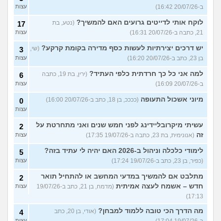
ב-20/07/26 16:42)
עצות
לוקח אותי לדייטים גרועים האם להמשיך?
(נטע, בת
17
21, כתבה ב-20/07/26 16:31)
עצות
יש דרכים יצירתיות לעשות כסף מדירה בקומת קרקע?
(שי,
3
בן 23, כתב ב-20/07/26 16:20)
עצות
למה אני כל כך חרדתית כלפי העתיד?
(ירין, בת 19, כתבה
6
ב-20/07/26 16:09)
עצות
מיוני אשכול התעופה
(ככככ, בן 18, כתב ב-20/07/26 16:00)
0
עצות
עשיתי מיקרובליידינג לפני חמש שנים ואני מתחרטת על
2
זה
(אנונימית, בת 23, כתבה ב-19/07/26 17:35)
עצות
לימודי כלכלה וניהול ב-2026 האם יהיה לי עתיד בזה?
5
(כפיר, בן 23, כתב ב-19/07/26 17:24)
עצות
מתלבט אם להמשיך במדעי המחשב או להתחיל תואר
2
חדש – אשמח לעצה אמיתית
(מדמח, בן 21, כתב ב-19/07/26
עצות
17:13)
מה הדרך הכי טובה ללמוד למבחן?
(אודי, בן 20, כתב
4
עצות