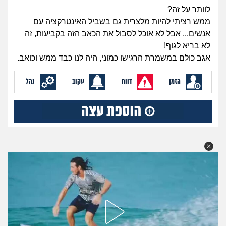
זוגיות
חיפוש שאלות
לוותר על זה?
|
ממש רציתי להיות מלצרית גם בשביל האינטרקציה עם
היריון ולידה
הרשמה
התחברות
אנשים... אבל לא אוכל לסבול את הכאב הזה בקביעות, זה
לא בריא לגוף!
הורות ומשפחה
אגב כולם במשמרת הרגישו כמוני, היה לנו כבד ממש וכואב.
מתבגרים
הזמן
דווח
עקוב
נהל
מהבקו"ם... ועד מתי?!
לימודים וסטודנטים
עבודה וקריירה
חברים ואנשים
בית, שכנים ושותפים