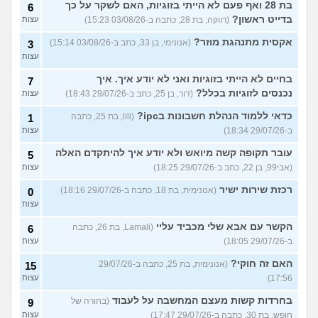
בת 28 ואף פעם לא הייתי בזוגיות, האם לשקר על כך
6
בדייט ראשון?
(רווקה, בת 28, כתבה ב-03/08/26 15:23)
עצות
אקסית מתנהגת מוזר?
(אנונימי, בן 33, כתב ב-03/08/26 15:14)
3
עצות
בחיים לא הייתי בזוגיות ואני לא יודע איך. איך
7
נכנסים לזוגיות בכלל?
(דור, בן 25, כתב ב-29/07/26 18:43)
עצות
כדאי ללמוד הנהלת חשבונות בipc?
(lili, בת 25, כתבה
1
ב-29/07/26 18:34)
עצות
עובר תקופה קשה מיואש ולא יודע איך להיתקדם האלה
5
(אבי99, בן 22, כתב ב-29/07/26 18:25)
עצות
רכזת שירות ישיר
(אנונימית, בת 18, כתבה ב-29/07/26 18:16)
0
עצות
הקשר עם אבא שלי מכביד עליי
(Lamali, בת 26, כתבה
6
ב-29/07/26 18:05)
עצות
האם זה חוקי?
(אנונימית, בת 25, כתבה ב-29/07/26
15
17:56)
עצות
בחרדות קשות מעצם המחשבה על לעבוד
(בחורה של
9
חופש, בת 30, כתבה ב-29/07/26 17:47)
עצות