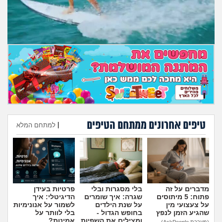
מה שעובר עליי
שומרים על הגוף
פיננסי וכלכלה
בין הסדינים
חיות מחמד
טיפים אחרונים ממתחם הטיפים
|
למתחם המלא
יוקר המחיה
הוספת טיפ
גאווה
מדברים על זה
בלי מסגרות ובלי
פרטיות בעידן
פתוח: 5 מיתוסים
שגרה: איך שומרים
הדיגיטלי: איך
על צעצועי מין
על שנת הילדים
לשמור על אנונימיות
שהגיע הזמן לנפץ
בחופש הגדול -
בלי לוותר על
ומצילים את השפיות
אמינות?
(מערכת AskPeople)