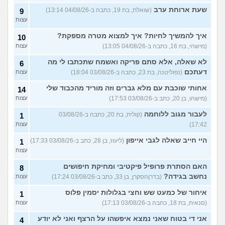
עוד שאלות חדשות במדור
שעת ארוחת ערב
(שואלת, בת 19, כתבה ב-04/08/26 13:14)
9
עצות
איך להמשיך לחיות? איך למצוא מטרה מספקת?
10
(מישהי, בת 16, כתבה ב-04/08/26 13:05)
עצות
לא שאלה, אלא סתם פריקה ואשמח שתכתבו לי מה
6
דעתכם
(נפוליטנה, בת 23, כתבה ב-03/08/26 18:04)
עצות
אחותי שוכבת עם מלא גברים וזה מוריד מהכבוד שלי
14
(מישהו, בן 20, כתב ב-03/08/26 17:53)
עצות
לעבור מגוב ללוחמה
(קולית, בת 20, כתבה ב-03/08/26
1
17:42)
עצות
היי חייב שאלה לגבי אייפון
(ליעוז, בן 28, כתב ב-03/08/26 17:33)
1
עצות
האם הסתרת פרופיל פיקטיבי ומחיקת חיפושים
8
נחשב בגידה?
(בדרןהסקרן, בן 33, כתב ב-03/08/26 17:24)
עצות
איחור של כמעט שש וחצי בגלולות יסמין פלוס
1
(סנאית, בת 18, כתבה ב-03/08/26 17:13)
עצות
אני די בטוח שאני נמצא איפשהו על הרצף ואני לא יודע
4