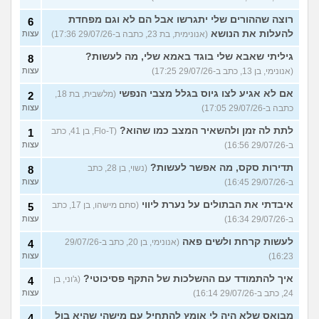
רוצה שההורים שלי יתגרשו אבל הם לא וגם מפחדת
6
להעלות את הנושא
(אנונימית, בת 23, כתבה ב-29/07/26 17:36)
עצות
גיליתי שאבא שלי בוגד באמא שלי, מה לעשות?
8
(אנונימי, בן 13, כתב ב-29/07/26 17:25)
עצות
אם לא אגיע לצו גיוס בגלל מצבי הנפשי
(מלשבית, בת 18,
2
כתבה ב-29/07/26 17:05)
עצות
לתת לה זמן ולהשאיר המצב כמו שהוא?
(Flo-T, בן 41, כתב
1
ב-29/07/26 16:56)
עצות
תדירות סקס, מה אפשר לעשות?
(נשוי, בן 28, כתב
8
ב-29/07/26 16:45)
עצות
איבדתי את הבתולים על נערת ליווי
(סתם מישהו, בן 17, כתב
5
ב-29/07/26 16:34)
עצות
לעשות קרחת ולשים פאה
(אנונימי, בן 20, כתב ב-29/07/26
4
16:23)
עצות
איך להתמודד עם ההשלכות של התקף פסיכוטי?
(ג'וני, בן
4
24, כתב ב-29/07/26 16:14)
עצות
מבואס שלא היה לי אומץ להתחיל עם מישהי שהיא בול
4