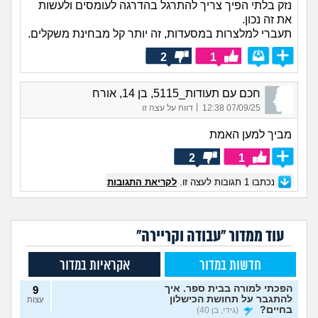
נזק בלתי הפיך צריך להתרגל בהדרגה לעומסים ולעשות
את זה נכון.
תעברי למלצרות במסעדות, זה יותר קל מבחינת משקלים.
2
1
חכם עם תעודות_5115, בן 14, אורח
|
07/09/25 12:38
דווח על עצה זו
מביך למען האמת
2
1
נכתבו
1
תגובות לעצה זו.
לקריאת התגובות
עוד ממדור "עבודה וקריירה"
חדשות במדור
אקראיות במדור
הפכתי למורה בבית ספר. איך
9
להתגבר על תחושת הכישלון
עצות
בחיים?
(גידי, בן 40)