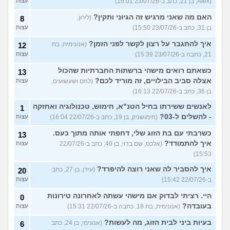
(Alex, בן 21, כתב ב-23/07/26 16:01)
עצות
האם מה שאני מרגיש זה הגיוני ותקין?
(לירון,
8
בן 31, כתב ב-23/07/26 15:50)
עצות
איך להתגבר על רצון לקשר לפני הזמן?
(אנונימית, בת
12
21, כתבה ב-23/07/26 15:39)
עצות
כשאתם רואים מישהי ברשתות החברתיות שהכול
13
אצלה סביב הבילויים, זה מוריד לכם?
(לחם ושעשועים,
עצות
בן 36, כתב ב-22/07/26 16:13)
לאנשים ששירתו בחיל הטנ"א, חימוש, טכנולוגיה ואחזקה
1
- להשלים ל-03?
(חימושניק, בן 19, כתב ב-22/07/26 16:04)
עצות
כשרבתי עם בת הזוג שלי, דחפתי אותה מתוך כעס.
13
איך להתמודד?
(אלכס, שם בדוי, בן 40, כתב ב-22/07/26
עצות
15:53)
איך להסביר לה שאני רוצה להיפרד?
(עידן, בן 27, כתב
20
ב-22/07/26 15:42)
עצות
היי. רציתי לבדוק אם מישהי עשתה לאחרונה טירונות
0
בעובדה?
(אנונימית, בת 18, כתבה ב-22/07/26 15:31)
עצות
בעיות ביני לבית הזוג, מה לעשות?
(אנונימי, בן 24, כתב
6