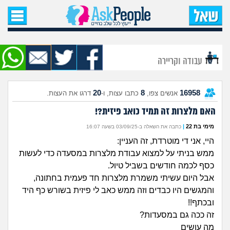
עמוד הבית
שאל שאלה
עבודה וקריירה
שאלות חדשות
20
8
16958
אנשים צפו,
כתבו עצות, ו-
דרגו את העצות.
שאלות שעוררו עניין
האם מלצרות זה תמיד כואב פיזית?!
עצות חדשות
מימי בת 22
|
כתבה את השאלה ב-03/09/25 בשעה 16:07
היי, אני די מוטרדת, זה העניין:
מה קורה כאן?
ממש בניתי על למצוא עבודת מלצרות במסעדה כדי לעשות
כסף לכמה חודשים בשביל טיול.
מתחם הטיפים
אבל היום עשיתי משמרת מלצרות חד פעמית בחתונה,
והמגשים היו כבדים וזה ממש כאב לי פיזית בשורש כף היד
ובכתף!!
מדורים
זה ככה גם במסעדות?
מה עושים