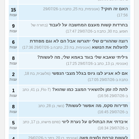
האם זה חוקי?
(אנונימית, בת 25, כתבה ב-29/07/26
15
17:56)
עצות
בחרדות קשות מעצם המחשבה על לעבוד
(בחורה של
9
חופש, בת 30, כתבה ב-29/07/26 17:47)
עצות
רוצה שההורים שלי יתגרשו אבל הם לא וגם מפחדת
6
להעלות את הנושא
(אנונימית, בת 23, כתבה ב-29/07/26 17:36)
עצות
גיליתי שאבא שלי בוגד באמא שלי, מה לעשות?
8
(אנונימי, בן 13, כתב ב-29/07/26 17:25)
עצות
אם לא אגיע לצו גיוס בגלל מצבי הנפשי
(מלשבית, בת 18,
2
כתבה ב-29/07/26 17:05)
עצות
לתת לה זמן ולהשאיר המצב כמו שהוא?
(Flo-T, בן 41, כתב
1
ב-29/07/26 16:56)
עצות
תדירות סקס, מה אפשר לעשות?
(נשוי, בן 28, כתב
8
ב-29/07/26 16:45)
עצות
איבדתי את הבתולים על נערת ליווי
(סתם מישהו, בן 17, כתב
5
ב-29/07/26 16:34)
עצות
לעשות קרחת ולשים פאה
(אנונימי, בן 20, כתב ב-29/07/26
4