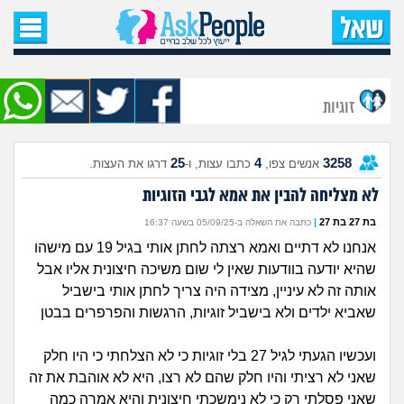
עמוד הבית
שאל שאלה
זוגיות
שאלות חדשות
25
4
3258
אנשים צפו,
כתבו עצות, ו-
דרגו את העצות.
שאלות שעוררו עניין
לא מצליחה להבין את אמא לגבי הזוגיות
עצות חדשות
בת 27 בת 27
|
כתבה את השאלה ב-05/09/25 בשעה 16:37
אנחנו לא דתיים ואמא רצתה לחתן אותי בגיל 19 עם מישהו
מה קורה כאן?
שהיא יודעה בוודעות שאין לי שום משיכה חיצונית אליו אבל
אותה זה לא עיניין, מצידה היה צריך לחתן אותי בישביל
מתחם הטיפים
שאביא ילדים ולא בישביל זוגיות, הרגשות והפרפרים בבטן
מדורים
ועכשיו הגעתי לגיל 27 בלי זוגיות כי לא הצלחתי כי היו חלק
שאני לא רציתי והיו חלק שהם לא רצו, היא לא אוהבת את זה
שאני פסלתי רק כי לא נימשכתי חיצונית והיא אמרה כמה