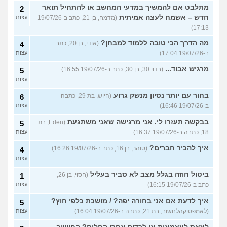
מתלבט אם להמשיך במדעי המחשב או להתחיל תואר
2
חדש – אשמח לעצה אמיתית
(מדמח, בן 21, כתב ב-19/07/26
עצות
17:13)
מה הדרך הכי טובה ללמוד למבחן?
(אודי, בן 20, כתב
4
ב-19/07/26 17:04)
עצות
מרגיש אבוד...
(בדוי 30, בן 30, כתב ב-19/07/26 16:55)
5
עצות
בחור עם יותר נסיון מנשק גרוע
(היוש, בת 29, כתבה
6
ב-19/07/26 16:46)
עצות
בבקשה תעזרו לי. אני מרגישה שאני משתגעת
(Eden, בת
5
18, כתבה ב-19/07/26 16:37)
עצות
איך להכיר חברים?
(טוהר, בן 16, כתב ב-19/07/26 16:26)
4
עצות
ביטול חוזה בגלל מצב לא סביר בעליל
(חסוי, בן 26,
1
כתב ב-19/07/26 16:15)
עצות
איך לדעת אם אני בחורה יפה? / מושכת כלפי חוץ?
5
(לאמפסיקהלחשוב, בת 21, כתבה ב-19/07/26 16:04)
עצות