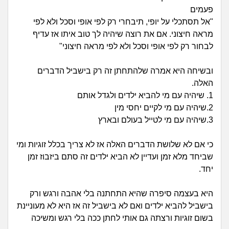
זוגיות
חיפוש שאלות
פעמים
|
"אל תסתכלי על יופי, תיבחרי רק לפי אופי וסכל ולא לפי
היריון ולידה
הרשמה
התחברות
מראה חיצוני. אם את רוצה שיהיה לך טוב איתו אז עדיף
לבחור רק לפי אופי וסכל ולא לפי מראה חיצוני"
הורות ומשפחה
ובשיחה היא אמרה שלהתחתן זה רק בישביל הדברים
מתבגרים
האלה.
1. שיהיה עם מי להביא ילדים ולגדל אותם
מהבקו"ם... ועד מתי?!
2.שיהיה עם מי לקיים יחסי מין
3.שיהיה עם מי לטייל בעולם ובארץ
לימודים וסטודנטים
כי אם לא שלושת הדברים האלה אז לא צריך בכלל זוגיות ומי
עבודה וקריירה
שביחד מלא זמן ועדיין לא הביא ילדים זה סתם ביזבוז זמן
יחד.
חברים ואנשים
היא בעצמה סיפרה שהיא התחתנה בלי אהבה ורגש ורק
בישביל להביא ילדים ואם לא בישביל זה אז היא לא מעוניינת
בית, שכנים ושותפים
בשום זוגיות ורצתה גם אותי לחתן ככה בלי רגש ומשיכה