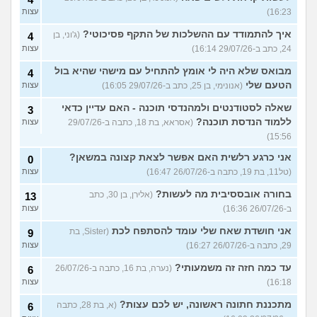
16:23)
עצות
איך להתמודד עם ההשלכות של התקף פסיכוטי?
(ג'וני, בן
4
24, כתב ב-29/07/26 16:14)
עצות
מבואס שלא היה לי אומץ להתחיל עם מישהי שהיא בול
4
הטעם שלי
(אנונימי, בן 25, כתב ב-29/07/26 16:05)
עצות
שאלה לסטודנטים ולמהנדסי תוכנה - האם עדיין כדאי
3
ללמוד הנדסת תוכנה?
(אסראא, בת 18, כתבה ב-29/07/26
עצות
15:56)
אני כרגע רלשית האם אפשר לצאת קצונה במשאן?
0
(טל11, בת 19, כתבה ב-26/07/26 16:47)
עצות
בחורה אובססיבית מה לעשות?
(אלירן, בן 30, כתב
13
ב-26/07/26 16:36)
עצות
אני חושדת שאח שלי עומד להסתפח לכת
(Sister, בת
9
29, כתבה ב-26/07/26 16:27)
עצות
עד כמה חזה זה משמעותי?
(נערה, בת 16, כתבה ב-26/07/26
6
16:18)
עצות
מתכננת חתונה ראשונה, יש לכם עצות?
(א, בת 28, כתבה
6