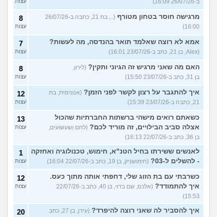
ב-26/07/26 16:09)
עצות
מרגישה חוסר בטחון מטורף
(.., בת 21, כתבה ב-26/07/26
8
16:00)
עצות
אמא לא רוצה שאלמד תואר בהנדסה, מה לעשות?
7
(Alex, בן 21, כתב ב-23/07/26 16:01)
עצות
האם מה שאני מרגיש זה הגיוני ותקין?
(לירון,
8
בן 31, כתב ב-23/07/26 15:50)
עצות
איך להתגבר על רצון לקשר לפני הזמן?
(אנונימית, בת
12
21, כתבה ב-23/07/26 15:39)
עצות
כשאתם רואים מישהי ברשתות החברתיות שהכול
13
אצלה סביב הבילויים, זה מוריד לכם?
(לחם ושעשועים,
עצות
בן 36, כתב ב-22/07/26 16:13)
לאנשים ששירתו בחיל הטנ"א, חימוש, טכנולוגיה ואחזקה
1
- להשלים ל-03?
(חימושניק, בן 19, כתב ב-22/07/26 16:04)
עצות
כשרבתי עם בת הזוג שלי, דחפתי אותה מתוך כעס.
12
איך להתמודד?
(אלכס, שם בדוי, בן 40, כתב ב-22/07/26
עצות
15:53)
איך להסביר לה שאני רוצה להיפרד?
(עידן, בן 27, כתב
20