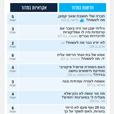
חדשות במדור
אקראיות במדור
חברה שלי חושבת שאני קמצן,
5
מה לעשות?
(ליאור, בן 23)
עצות
גיליתי שבן זוגי היה בעבר עם
3
טרנסיות והיו לו אפליקציות
עצות
להיכרויות גברים
(שושנה, בת 37)
לא יודע כבר מה לעשות?
(בן
2
אדם, בן 18)
עצות
אמא של בת זוגתי הרימה עליה
6
יד, מה לעשות?
(אנונימי, בן 22)
עצות
האם הסתרת פרופיל פיקטיבי
4
ומחיקת חיפושים נחשב
עצות
בגידה?
(בדרןהסקרן, בן 33)
אשמח לעזרה אמיתית וכנה
3
(אנושי, בן 27)
עצות
מה אני עושה לא נכון שלא
4
מצליח לי במערכות יחסים?
עצות
(א׳, בת 26)
בת 28 ואף פעם לא הייתי
6
בזוגיות, האם לשקר על כך
עצות