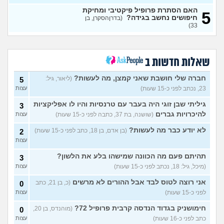
לפני הזמן?
(אנונימית, בת 21)
עצות
האם הסתרת פרופיל פיקטיבי ומחיקת
5
חיפושים נחשב בגידה?
(בדרןהסקרן, בן
כשאתם רואים מישהי ברשתות
13
33)
החברתיות שהכול אצלה סביב
עצות
הבילויים, זה מוריד לכם?
(לחם ושעשועים, בן 36)
כשרבתי עם בת הזוג שלי,
12
שאלות חדשות ב
דחפתי אותה מתוך כעס. איך
עצות
להתמודד?
(אלכס, שם בדוי, בן
חברה שלי חושבת שאני קמצן, מה לעשות?
(ליאור, גיל:
5
40)
23, נכתב לפני כ-15 שעות)
עצות
איך להסביר לה שאני רוצה
20
להיפרד?
(עידן, בן 27)
עצות
גיליתי שבן זוגי היה בעבר עם טרנסיות והיו לו אפליקציות
3
להיכרויות גברים
(שושנה, בת 37, כתבה לפני כ-15 שעות)
עצות
בעיות ביני לבית הזוג, מה
6
לעשות?
(אנונימי, בן 24)
עצות
לא יודע כבר מה לעשות?
(בן אדם, בן 18, כתב לפני כ-15 שעות)
2
עצות
לא משלמת בדייטים
(אלי, בן
9
עצות
29)
תהיתם פעם מה הכוונה שמישהו בלע את הלשון?
3
יוצאת איתו היום לדייט ראשון
(מיכל, גיל: 18, נכתב לפני כ-15 שעות)
3
עצות
(אנונימית, בת 18)
עצות
אני רוצה לטוס לבד אבל ההורים לא מרשים
(כ, בן 21, כתב
0
להתחיל עם בנות בים/ הליכה
8
לפני כ-15 שעות)
עצות
בטיילת או מועדון?
(רואי, בן
עצות
26)
חימושניק בגדוד הנדסה קרבית פרופיל 72?
(מוהנדס, בן 20,
0
כתב לפני כ-16 שעות)
עצות
לוקח אותי לדייטים גרועים
17