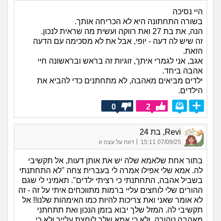
היי נסיכה
בשורה התחתונה היא לא הכריחה אותך.
הנה, את בת 27 ואת רווקה ועשית מה שראית לנכון.
זה שיש לה דעה - יופי, אבל את לא מסכימה עם הדעה
הזאת.
אגב, אני לגמרי איתך, זוגיות זה בראש ובראשונה חיי
אהבה ביחד.
ילדים מביאים מאהבה, לא מתחתנים כדי להביא את
הילדים.
0
2
Revi, בת 24
|
07/09/25 15:11
דווח על עצה זו
בתור אחת שלאמא שלה יש את אותן דעות, אל תקשיבי
לה. אמא שלי אפילו אמרה לי בעברית צחה "לא התחתנתי
בשביל אהבה, התחתנתי כי רציתי ילדים". תאמיני לי שגם
ההורים שלי לוחצים עליי ברמות מתווכחים איתי על זה - זה
לא אומר שאני ואת צריכות להיות כמו האימהות שלנו!! אל
תקשיבי לה. המזל שלך יבוא בזמן הנכון ואת תתחתני
מאהבה טהורה, ולא כי אמא שלך לוחצת עלייך ולא כי