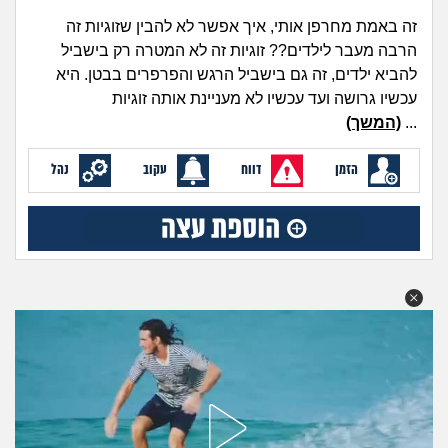
מה שעובר עליי
זה באמת מחרפן אותי, איך אפשר לא להבין שזוגיות זה
הרבה מעבר לילדים?? זוגיות זה לא המטרה רק בישביל
שומרים על הגוף
להביא ילדים, זה גם בישביל הרגש והפרפרים בבטן. היא
עכשיו גרושה ועד עכשיו לא מעניינת אותה זוגיות
פיננסי וכלכלה
...
(המשך)
בין הסדינים
הזמן
דווח
עקוב
נהל
חיות מחמד
יוקר המחיה
גאווה