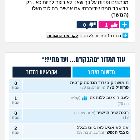
מכתבים ופניות על כך שאני לא רוצה להיות כאן. רק
בדיעבד ממה שדיברתי עם אנשים בחילות האלו...
(המשך)
0
1
נכתבו
1
תגובות לעצה זו.
לקריאת התגובות
עוד ממדור "מהבקו"ם... ועד מתי?!"
חדשות במדור
אקראיות במדור
חימושניק בגדוד הנדסה קרבית
0
פרופיל 72?
(מוהנדס, בן 20)
עצות
לעבור מגוב ללוחמה
(קולית,
1
עצות
בת 20)
רכזת שירות ישיר
(אנונימית, בת
0
18)
עצות
אם לא אגיע לצו גיוס בגלל
2
מצבי הנפשי
(מלשבית, בת 18)
עצות