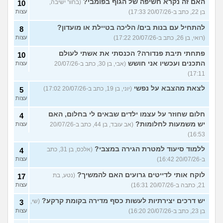
האם זה נקרא חשיפה של הגוף בפומבי?
(בחור ישיבה,
10
בן 22, כתב ב-20/07/26 17:33)
עצות
להתחיל עם בנות בים/ הליכה בטיילת או מועדון?
8
(רואי, בן 26, כתב ב-20/07/26 17:22)
עצות
פתחתי תיבת פנדורה? הכנסתי את אשתי לעולם
10
התכנים ועכשיו אני חושש
(אבי, בן 30, כתב ב-20/07/26
עצות
17:11)
לצאת מהצבא על נפשי
(יוני, בן 19, כתב ב-20/07/26 17:02)
5
עצות
חלום שחוזר על עצמו ילדים שבאים לי בחלום, האם
4
יש משמעות לחלומות?
(אב עובד, בן 44, כתב ב-20/07/26
עצות
16:53)
ללמוד סיעוד למטרת הגירה במצבי?
(אלכס, בן 31, כתב
4
ב-20/07/26 16:42)
עצות
לוקח אותי לדייטים גרועים האם להמשיך?
(נטע, בת
17
21, כתבה ב-20/07/26 16:31)
עצות
יש דרכים יצירתיות לעשות כסף מדירה בקומת קרקע?
(שי,
3
בן 23, כתב ב-20/07/26 16:20)
עצות