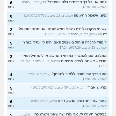
למה אני כל כך חרדתית כלפי העתיד?
(ירין, בת 19, כתבה
6
ב-20/07/26 16:09)
עצות
מיוני אשכול התעופה
(ככככ, בן 18, כתב ב-20/07/26 16:00)
0
עצות
עשיתי מיקרובליידינג לפני חמש שנים ואני מתחרטת על
2
זה
(אנונימית, בת 23, כתבה ב-19/07/26 17:35)
עצות
לימודי כלכלה וניהול ב-2026 האם יהיה לי עתיד בזה?
5
(כפיר, בן 23, כתב ב-19/07/26 17:24)
עצות
מתלבט אם להמשיך במדעי המחשב או להתחיל תואר
2
חדש – אשמח לעצה אמיתית
(מדמח, בן 21, כתב ב-19/07/26
עצות
17:13)
מה הדרך הכי טובה ללמוד למבחן?
(אודי, בן 20, כתב
4
ב-19/07/26 17:04)
עצות
מרגיש אבוד...
(בדוי 30, בן 30, כתב ב-19/07/26 16:55)
5
עצות
בחור עם יותר נסיון מנשק גרוע
(היוש, בת 29, כתבה
6
ב-19/07/26 16:46)
עצות
בבקשה תעזרו לי. אני מרגישה שאני משתגעת
(Eden, בת
5