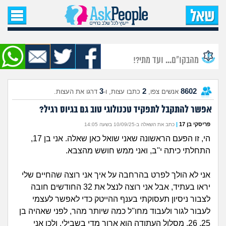
עמוד הבית
שאל שאלה
מהבקו"ם... ועד מתי?!
שאלות חדשות
3
2
8602
אנשים צפו,
כתבו עצות, ו-
דרגו את העצות.
שאלות שעוררו עניין
אפשר להתקבל לתפקיד טכנולוגי טוב גם בגיוס רגיל?
עצות חדשות
פריסקי בן 17
|
כתב את השאלה ב-10/09/25 בשעה 14:05
הי, זו הפעם הראשונה שאני שואל כאן שאלה. אני בן 17,
מה קורה כאן?
התחלתי כיתה י''ב, ואני ממש חושש מהצבא.
מתחם הטיפים
אני לא הולך לפרט בהרחבה על איך אני רוצה שהחיים שלי
יראו בעתיד, אבל אני רוצה לנצל את 32 החודשים חובה
מדורים
לצבור ניסיון תעסוקתי בענף ההייטק כדי לאפשר לעצמי
לעבור לגור ולעבוד מחו''ל כמה שיותר מהר, לפני שאהיה בן
25, 26. מסלול העתודה הוא ארוך מדי בשבילי, ולכן אני