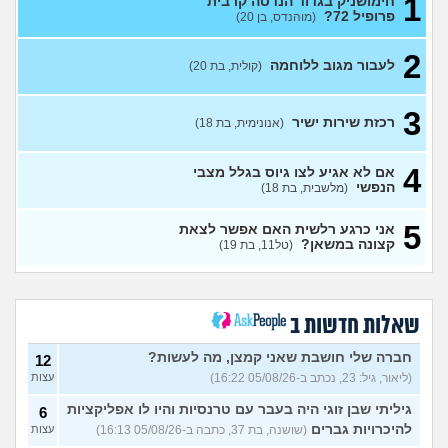
1
חימושניק בגדוד הנדסה קרבית
פרופיל 72?
(מוהנדס, בן 20)
מה עושים עם החיים עכשיו?
4
(אנוני, בת 18)
עצות
2
לעבור מגוב ללוחמה
(קולית, בת 20)
אנשים שעברו מחיל הטנא/
0
יודעים איך לעבור
(חיילת, בת 19)
עצות
3
שירות לאומי באגף השיקום
3
רכזת שירות ישיר
(אנונימית, בת 18)
(שיר, בת 18)
עצות
כדאי לחתום קבע או לא?
2
(xxx,
4
אם לא אגיע לצו גיוס בגלל מצבי
בן 21)
עצות
הנפשי
(מלשבית, בת 18)
גלי צהל, מישהו יכול להסביר לי
0
5
אני כרגע רלשית האם אפשר לצאת
מה התפקיד?
(הי, בן 19)
עצות
קצונה במשאן?
(טל11, בת 19)
איזה תפקיד הכי כדאי (מנילה)
0
לפני גיוס עולה ליב
(Akppp, בת
עצות
17)
מנהל רשת בחיל התקשוב או
שאלות חדשות ב
0
לוחם הגנה אווירית?
(Maor,
עצות
בן 19)
חברה שלי חושבת שאני קמצן, מה לעשות?
12
(ליאור, גיל: 23, נכתב ב-05/08/26 16:22)
עצות
שתי אופציות קשות לפני
2
השירות בצה"ל
(ניצן, בן 18)
עצות
גיליתי שבן זוגי היה בעבר עם טרנסיות והיו לו אפליקציות
6
התנשקתי עם מישהו מהבסיס
6
להיכרויות גברים
(שושנה, בת 37, כתבה ב-05/08/26 16:13)
עצות
שלי ואני לא יודעת מה אני
עצות