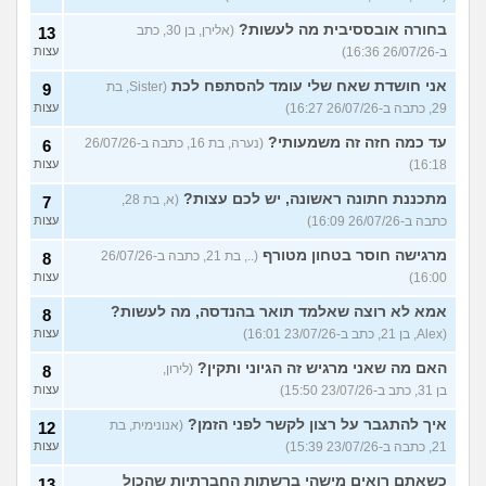
בחורה אובססיבית מה לעשות?
(אלירן, בן 30, כתב
13
ב-26/07/26 16:36)
עצות
אני חושדת שאח שלי עומד להסתפח לכת
(Sister, בת
9
29, כתבה ב-26/07/26 16:27)
עצות
עד כמה חזה זה משמעותי?
(נערה, בת 16, כתבה ב-26/07/26
6
16:18)
עצות
מתכננת חתונה ראשונה, יש לכם עצות?
(א, בת 28,
7
כתבה ב-26/07/26 16:09)
עצות
מרגישה חוסר בטחון מטורף
(.., בת 21, כתבה ב-26/07/26
8
16:00)
עצות
אמא לא רוצה שאלמד תואר בהנדסה, מה לעשות?
8
(Alex, בן 21, כתב ב-23/07/26 16:01)
עצות
האם מה שאני מרגיש זה הגיוני ותקין?
(לירון,
8
בן 31, כתב ב-23/07/26 15:50)
עצות
איך להתגבר על רצון לקשר לפני הזמן?
(אנונימית, בת
12
21, כתבה ב-23/07/26 15:39)
עצות
כשאתם רואים מישהי ברשתות החברתיות שהכול
13