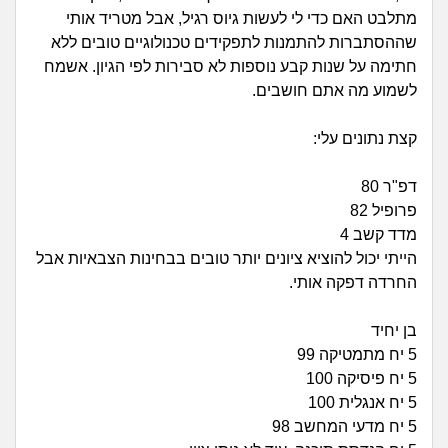
זוגיות
חיפוש שאלות
מתלבט האם כדי לי לעשות גיוס רגיל, אבל מטריד אותי
|
שההסתברות להתמנות לתפקידים טכנולוגיים טובים ללא
היריון ולידה
הרשמה
התחברות
חתימה על שנות קבע נוספות לא סבירות לפי הגיון. אשמח
לשמוע מה אתם חושבים.
הורות ומשפחה
קצת נתונים עלי:
מתבגרים
דפ"ר 80
מהבקו"ם... ועד מתי?!
פרופיל 82
מדד קשב 4
לימודים וסטודנטים
הייתי יכול להוציא ציונים יותר טובים בבחינות הצבאיות אבל
החרדה דפקה אותי.
עבודה וקריירה
בן יחיד
5 יח מתמטיקה 99
חברים ואנשים
5 יח פיסיקה 100
5 יח אנגלית 100
בית, שכנים ושותפים
5 יח מדעי המחשב 98