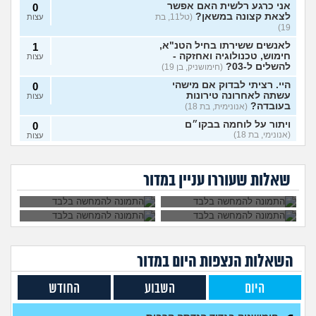
אני כרגע רלשית האם אפשר
0
לצאת קצונה במשאן?
(טל11, בת
עצות
19)
לאנשים ששירתו בחיל הטנ"א,
1
חימוש, טכנולוגיה ואחזקה -
עצות
להשלים ל-03?
(חימושניק, בן 19)
היי. רציתי לבדוק אם מישהי
0
עשתה לאחרונה טירונות
עצות
בעובדה?
(אנונימית, בת 18)
ויתור על לוחמה בבקו״ם
0
(אנונימי, בת 18)
עצות
אני רוצה להתגייס
השתחררתי מהצבא
ללוחמה. האם גברים
על פרופיל 21
ויתור על לוחמה בבקו״ם מה
1
לא מעוניינת לקבל את
איך להתמודד עם
ימנעו לצאת איתי?
ומתחרטת, אפשר
עושים אחרי?
(אנונימי, בת 18)
עצות
החיסונים בבקום, אני
החרטה על אי עשיית
לחזור לשרת?
שאלות שעוררו עניין במדור
יכולה לוותר?
צבא?
לצאת מהצבא על נפשי
(יוני, בן
5
19)
עצות
מיוני אשכול התעופה
(ככככ, בן
0
18)
עצות
השאלות הנצפות ה
יום
במדור
מה דעתכם על מסלול מודאל
3
בחיל המודיעין?
(צגצגצג, בן 18)
עצות
היום
השבוע
החודש
צה"ל מכחיש החזרת ציוד א
1
בזמן שהחזרתי, וההשלכות
עצות
(משוחרר )?(, בן 21)