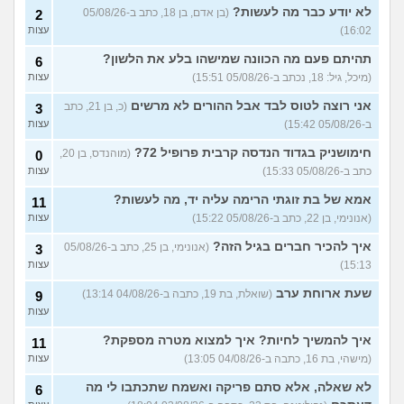
מרגישה לגבי זה
(תמר, בת 20)
לא יודע כבר מה לעשות?
(בן אדם, בן 18, כתב ב-05/08/26
2
16:02)
עצות
אפשרי לקבל מנ״תית בסירוב
0
בבאקום?
(ליה, בת 20)
עצות
תהיתם פעם מה הכוונה שמישהו בלע את הלשון?
6
מסלול אופק מודיעין - האם
2
(מיכל, גיל: 18, נכתב ב-05/08/26 15:51)
עצות
כדאי?
(ליהי, בת 18)
עצות
אני רוצה לטוס לבד אבל ההורים לא מרשים
(כ, בן 21, כתב
3
מה לסמן בשאלון העדפות אם
1
ב-05/08/26 15:42)
עצות
אני לא רוצה קרבי?
(אנונימי, בן
עצות
17)
חימושניק בגדוד הנדסה קרבית פרופיל 72?
(מוהנדס, בן 20,
0
כתב ב-05/08/26 15:33)
עצות
עוד שאלות חדשות במדור
אמא של בת זוגתי הרימה עליה יד, מה לעשות?
11
(אנונימי, בן 22, כתב ב-05/08/26 15:22)
עצות
איך להכיר חברים בגיל הזה?
(אנונימי, בן 25, כתב ב-05/08/26
3
15:13)
עצות
שעת ארוחת ערב
(שואלת, בת 19, כתבה ב-04/08/26 13:14)
9
עצות
איך להמשיך לחיות? איך למצוא מטרה מספקת?
11
(מישהי, בת 16, כתבה ב-04/08/26 13:05)
עצות
לא שאלה, אלא סתם פריקה ואשמח שתכתבו לי מה
6