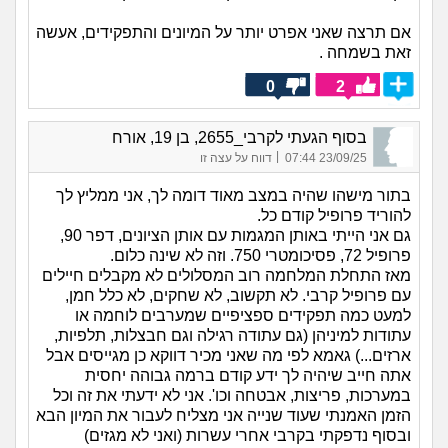
אם תרצה שאני אפרט יותר על המיונים והתפקידים, אעשה
זאת בשמחה .
0
2
בסוף הגעתי לקרבי_2655, בן 19, אורח
|
23/09/25 07:44
דווח על עצה זו
בתור מישהו שהיה במצב מאוד דומה לך, אני ממליץ לך
להוריד פרופיל קודם כל.
גם אני הייתי באותן המגמות עם אותן הציונים, דפר 90,
פרופיל 72, פסיכומטרי 750. וזה לא שינה כלום.
מאז התחלת המלחמה רוב המסלולים לא מקבלים חיילים
עם פרופיל קרבי. לא תקשוב, לא שחקים, לא כלל חמן,
למעט כמה תפקידים ספציפיים שמערבים לוחמה או
עתודות למיניהן (גם עתודה רגילה וגם חבצלות, תלפיות,
ארזים...) גאמא לפי מה שאני מכיר דווקא כן מגייסים אבל
אתה חייב שיהיה לך ידע קודם ברמה גבוהה יחסית
במערכות, פריצות, אבטחה וכו'. אני לא ידעתי את זה וכל
הזמן האמנתי שעוד שנייה אני מצליח לעבור את המיון הבא
ובסוף נדפקתי בקרבי אחרי עשרות (ואני לא מגזים)