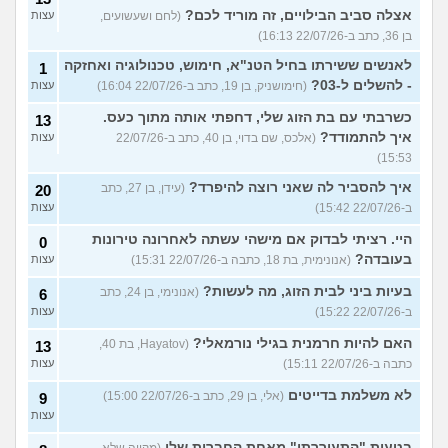
אצלה סביב הבילויים, זה מוריד לכם?
(לחם ושעשועים,
עצות
בן 36, כתב ב-22/07/26 16:13)
לאנשים ששירתו בחיל הטנ"א, חימוש, טכנולוגיה ואחזקה
1
- להשלים ל-03?
(חימושניק, בן 19, כתב ב-22/07/26 16:04)
עצות
כשרבתי עם בת הזוג שלי, דחפתי אותה מתוך כעס.
13
איך להתמודד?
(אלכס, שם בדוי, בן 40, כתב ב-22/07/26
עצות
15:53)
איך להסביר לה שאני רוצה להיפרד?
(עידן, בן 27, כתב
20
ב-22/07/26 15:42)
עצות
היי. רציתי לבדוק אם מישהי עשתה לאחרונה טירונות
0
בעובדה?
(אנונימית, בת 18, כתבה ב-22/07/26 15:31)
עצות
בעיות ביני לבית הזוג, מה לעשות?
(אנונימי, בן 24, כתב
6
ב-22/07/26 15:22)
עצות
האם להיות חרמנית בגילי נורמאלי?
(Hayatov, בת 40,
13
כתבה ב-22/07/26 15:11)
עצות
לא משלמת בדייטים
(אלי, בן 29, כתב ב-22/07/26 15:00)
9
עצות
בטעות "התעוררתי" מאחת החברות שלי
(מקווה שלא