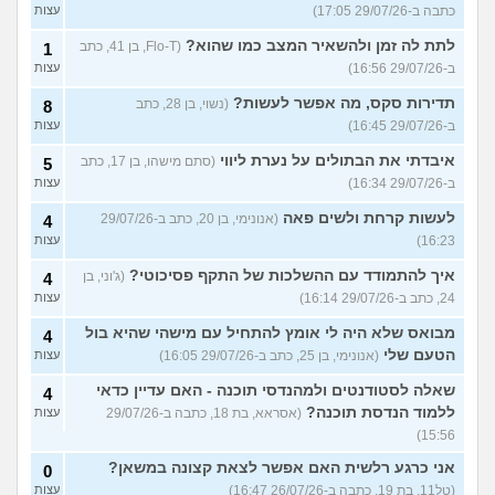
כתבה ב-29/07/26 17:05)
עצות
לתת לה זמן ולהשאיר המצב כמו שהוא?
(Flo-T, בן 41, כתב
1
ב-29/07/26 16:56)
עצות
תדירות סקס, מה אפשר לעשות?
(נשוי, בן 28, כתב
8
ב-29/07/26 16:45)
עצות
איבדתי את הבתולים על נערת ליווי
(סתם מישהו, בן 17, כתב
5
ב-29/07/26 16:34)
עצות
לעשות קרחת ולשים פאה
(אנונימי, בן 20, כתב ב-29/07/26
4
16:23)
עצות
איך להתמודד עם ההשלכות של התקף פסיכוטי?
(ג'וני, בן
4
24, כתב ב-29/07/26 16:14)
עצות
מבואס שלא היה לי אומץ להתחיל עם מישהי שהיא בול
4
הטעם שלי
(אנונימי, בן 25, כתב ב-29/07/26 16:05)
עצות
שאלה לסטודנטים ולמהנדסי תוכנה - האם עדיין כדאי
4
ללמוד הנדסת תוכנה?
(אסראא, בת 18, כתבה ב-29/07/26
עצות
15:56)
אני כרגע רלשית האם אפשר לצאת קצונה במשאן?
0
(טל11, בת 19, כתבה ב-26/07/26 16:47)
עצות