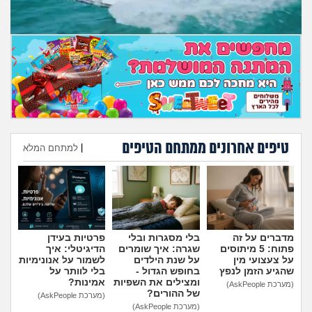
טיפים אחרונים ממתחם הטיפים
|
למתחם המלא
הוספת טיפ
מדברים על זה
בלי מסגרות ובלי
פרטיות בעידן
פתוח: 5 מיתוסים
שגרה: איך שומרים
הדיגיטלי: איך
על צעצועי מין
על שנת הילדים
לשמור על אנונימיות
שהגיע הזמן לנפץ
בחופש הגדול -
בלי לוותר על
ומצילים את השפיות
אמינות?
(מערכת AskPeople)
של ההורים?
(מערכת AskPeople)
(מערכת AskPeople)