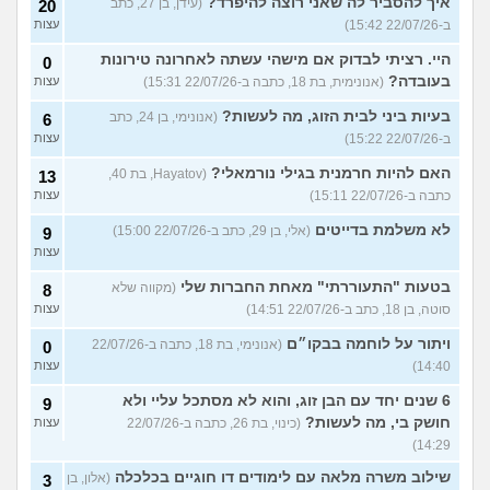
איך להסביר לה שאני רוצה להיפרד?
(עידן, בן 27, כתב
20
ב-22/07/26 15:42)
עצות
היי. רציתי לבדוק אם מישהי עשתה לאחרונה טירונות
0
בעובדה?
(אנונימית, בת 18, כתבה ב-22/07/26 15:31)
עצות
בעיות ביני לבית הזוג, מה לעשות?
(אנונימי, בן 24, כתב
6
ב-22/07/26 15:22)
עצות
האם להיות חרמנית בגילי נורמאלי?
(Hayatov, בת 40,
13
כתבה ב-22/07/26 15:11)
עצות
לא משלמת בדייטים
(אלי, בן 29, כתב ב-22/07/26 15:00)
9
עצות
בטעות "התעוררתי" מאחת החברות שלי
(מקווה שלא
8
סוטה, בן 18, כתב ב-22/07/26 14:51)
עצות
ויתור על לוחמה בבקו״ם
(אנונימי, בת 18, כתבה ב-22/07/26
0
14:40)
עצות
6 שנים יחד עם הבן זוג, והוא לא מסתכל עליי ולא
9
חושק בי, מה לעשות?
(כינוי, בת 26, כתבה ב-22/07/26
עצות
14:29)
שילוב משרה מלאה עם לימודים דו חוגיים בכלכלה
(אלון, בן
3