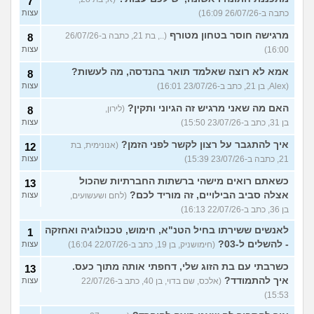
7
כתבה ב-26/07/26 16:09)
עצות
מרגישה חוסר בטחון מטורף
(.., בת 21, כתבה ב-26/07/26
8
16:00)
עצות
אמא לא רוצה שאלמד תואר בהנדסה, מה לעשות?
8
(Alex, בן 21, כתב ב-23/07/26 16:01)
עצות
האם מה שאני מרגיש זה הגיוני ותקין?
(לירון,
8
בן 31, כתב ב-23/07/26 15:50)
עצות
איך להתגבר על רצון לקשר לפני הזמן?
(אנונימית, בת
12
21, כתבה ב-23/07/26 15:39)
עצות
כשאתם רואים מישהי ברשתות החברתיות שהכול
13
אצלה סביב הבילויים, זה מוריד לכם?
(לחם ושעשועים,
עצות
בן 36, כתב ב-22/07/26 16:13)
לאנשים ששירתו בחיל הטנ"א, חימוש, טכנולוגיה ואחזקה
1
- להשלים ל-03?
(חימושניק, בן 19, כתב ב-22/07/26 16:04)
עצות
כשרבתי עם בת הזוג שלי, דחפתי אותה מתוך כעס.
13
איך להתמודד?
(אלכס, שם בדוי, בן 40, כתב ב-22/07/26
עצות
15:53)