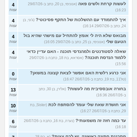
לעשות קרחת ולשים פאה
(אנונימי, בן 20, כתב ב-29/07/26
4
16:23)
עצות
איך להתמודד עם ההשלכות של התקף פסיכוטי?
(ג'וני, בן
4
24, כתב ב-29/07/26 16:14)
עצות
מבואס שלא היה לי אומץ להתחיל עם מישהי שהיא בול
4
הטעם שלי
(אנונימי, בן 25, כתב ב-29/07/26 16:05)
עצות
שאלה לסטודנטים ולמהנדסי תוכנה - האם עדיין כדאי
4
ללמוד הנדסת תוכנה?
(אסראא, בת 18, כתבה ב-29/07/26
עצות
15:56)
אני כרגע רלשית האם אפשר לצאת קצונה במשאן?
0
(טל11, בת 19, כתבה ב-26/07/26 16:47)
עצות
בחורה אובססיבית מה לעשות?
(אלירן, בן 30, כתב
13
ב-26/07/26 16:36)
עצות
אני חושדת שאח שלי עומד להסתפח לכת
(Sister, בת
10
29, כתבה ב-26/07/26 16:27)
עצות
עד כמה חזה זה משמעותי?
(נערה, בת 16, כתבה ב-26/07/26
6
16:18)
עצות
מתכננת חתונה ראשונה, יש לכם עצות?
(א, בת 28,