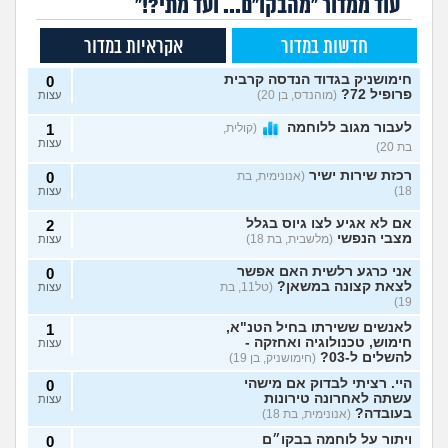
עוד ממדור "מהבקו"ם... ועד מתי?!"
חדשות במדור
אקראיות במדור
חימושניק בגדוד הנדסה קרבית
0
פרופיל 72?
(מוהנדס, בן 20)
עצות
לעבור מגוב ללוחמה
(קולית,
1
עצות
בת 20)
רכזת שירות ישיר
(אנונימית, בת
0
18)
עצות
אם לא אגיע לצו גיוס בגלל
2
מצבי הנפשי
(מלשבית, בת 18)
עצות
אני כרגע רלשית האם אפשר
0
לצאת קצונה במשאן?
(טל11, בת
עצות
19)
לאנשים ששירתו בחיל הטנ"א,
1
חימוש, טכנולוגיה ואחזקה -
עצות
להשלים ל-03?
(חימושניק, בן 19)
היי. רציתי לבדוק אם מישהי
0
עשתה לאחרונה טירונות
עצות
בעובדה?
(אנונימית, בת 18)
ויתור על לוחמה בבקו״ם
0