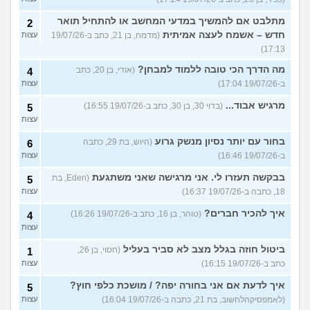
מתלבט אם להמשיך במדעי המחשב או להתחיל תואר
2
חדש – אשמח לעצה אמיתית
(מדמח, בן 21, כתב ב-19/07/26
עצות
17:13)
מה הדרך הכי טובה ללמוד למבחן?
(אודי, בן 20, כתב
4
ב-19/07/26 17:04)
עצות
מרגיש אבוד...
(בדוי 30, בן 30, כתב ב-19/07/26 16:55)
5
עצות
בחור עם יותר נסיון מנשק גרוע
(היוש, בת 29, כתבה
6
ב-19/07/26 16:46)
עצות
בבקשה תעזרו לי. אני מרגישה שאני משתגעת
(Eden, בת
5
18, כתבה ב-19/07/26 16:37)
עצות
איך להכיר חברים?
(טוהר, בן 16, כתב ב-19/07/26 16:26)
4
עצות
ביטול חוזה בגלל מצב לא סביר בעליל
(חסוי, בן 26,
1
כתב ב-19/07/26 16:15)
עצות
איך לדעת אם אני בחורה יפה? / מושכת כלפי חוץ?
5
(לאמפסיקהלחשוב, בת 21, כתבה ב-19/07/26 16:04)
עצות