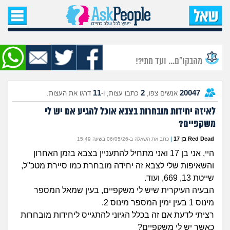
עמוד הבית
שאל שאלה
מהבקו"ם... ועד מתי?!
שאלות חדשות
11
2
20047
אנשים צפו,
כתבו עצות, ו-
דרגו את העצות.
שאלות שעוררו עניין
לאיזה יחידות מובחרות בצבא אוכל להגיע אם יש לי
משקפיים?
עצות חדשות
Red Dead בן 17
|
כתב את השאלה ב-06/05/26 בשעה 15:49
מה קורה כאן?
היי, אני בן 17 ואני מתחיל להתעניין בצבא בזמן האחרון
והשאיפות שלי לצבא זה יחידה מובחרת כמו סיירת מטכ"ל,
מתחם הטיפים
שייטת 13, 669, ועוד.
הבעיה העיקרית שיש לי משקפיים, בעין שמאל המספר
מינוס 1 בעין ימין המספר מינוס 2.
מדורים
רציתי לדעת אם זה בכלל הגיוני להתגייס ליחידות מובחרות
כאשר יש לי משקפיים?