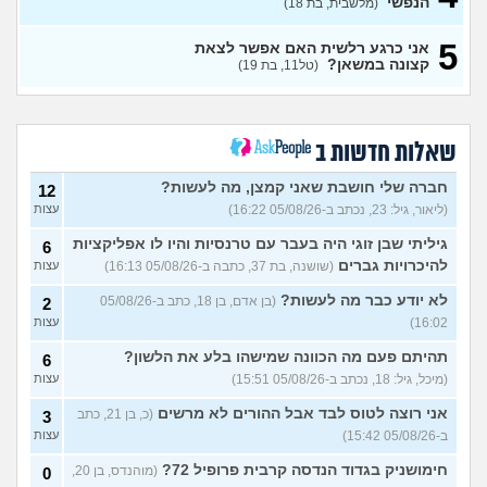
הנפשי
(מלשבית, בת 18)
גלי צהל, מישהו יכול להסביר לי
0
5
אני כרגע רלשית האם אפשר לצאת
מה התפקיד?
(הי, בן 19)
עצות
קצונה במשאן?
(טל11, בת 19)
איזה תפקיד הכי כדאי (מנילה)
0
לפני גיוס עולה ליב
(Akppp, בת
עצות
17)
מנהל רשת בחיל התקשוב או
שאלות חדשות ב
0
לוחם הגנה אווירית?
(Maor,
עצות
בן 19)
חברה שלי חושבת שאני קמצן, מה לעשות?
12
(ליאור, גיל: 23, נכתב ב-05/08/26 16:22)
עצות
שתי אופציות קשות לפני
2
השירות בצה"ל
(ניצן, בן 18)
עצות
גיליתי שבן זוגי היה בעבר עם טרנסיות והיו לו אפליקציות
6
התנשקתי עם מישהו מהבסיס
6
להיכרויות גברים
(שושנה, בת 37, כתבה ב-05/08/26 16:13)
עצות
שלי ואני לא יודעת מה אני
עצות
מרגישה לגבי זה
(תמר, בת 20)
לא יודע כבר מה לעשות?
(בן אדם, בן 18, כתב ב-05/08/26
2
16:02)
עצות
אפשרי לקבל מנ״תית בסירוב
0
בבאקום?
(ליה, בת 20)
עצות
תהיתם פעם מה הכוונה שמישהו בלע את הלשון?
6
מסלול אופק מודיעין - האם
2
(מיכל, גיל: 18, נכתב ב-05/08/26 15:51)
עצות
כדאי?
(ליהי, בת 18)
עצות
אני רוצה לטוס לבד אבל ההורים לא מרשים
(כ, בן 21, כתב
3
מה לסמן בשאלון העדפות אם
1
ב-05/08/26 15:42)
עצות
אני לא רוצה קרבי?
(אנונימי, בן
עצות
17)
חימושניק בגדוד הנדסה קרבית פרופיל 72?
(מוהנדס, בן 20,
0