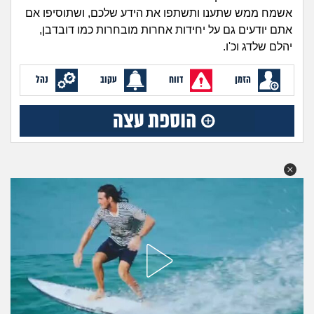
זוגיות
חיפוש שאלות
אשמח ממש שתענו ותשתפו את הידע שלכם, ושתוסיפו אם
|
אתם יודעים גם על יחידות אחרות מובחרות כמו דובדבן,
היריון ולידה
הרשמה
התחברות
יהלם שלדג וכ'ו.
הורות ומשפחה
הזמן
דווח
עקוב
נהל
מתבגרים
מהבקו"ם... ועד מתי?!
לימודים וסטודנטים
עבודה וקריירה
חברים ואנשים
בית, שכנים ושותפים