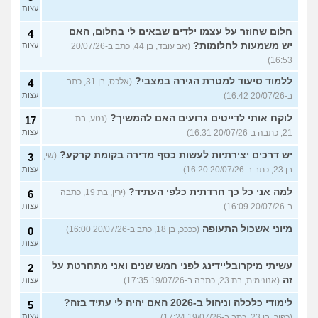
עצות
חלום שחוזר על עצמו ילדים שבאים לי בחלום, האם
4
יש משמעות לחלומות?
(אב עובד, בן 44, כתב ב-20/07/26
עצות
16:53)
ללמוד סיעוד למטרת הגירה במצבי?
(אלכס, בן 31, כתב
4
ב-20/07/26 16:42)
עצות
לוקח אותי לדייטים גרועים האם להמשיך?
(נטע, בת
17
21, כתבה ב-20/07/26 16:31)
עצות
יש דרכים יצירתיות לעשות כסף מדירה בקומת קרקע?
(שי,
3
בן 23, כתב ב-20/07/26 16:20)
עצות
למה אני כל כך חרדתית כלפי העתיד?
(ירין, בת 19, כתבה
6
ב-20/07/26 16:09)
עצות
מיוני אשכול התעופה
(ככככ, בן 18, כתב ב-20/07/26 16:00)
0
עצות
עשיתי מיקרובליידינג לפני חמש שנים ואני מתחרטת על
2
זה
(אנונימית, בת 23, כתבה ב-19/07/26 17:35)
עצות
לימודי כלכלה וניהול ב-2026 האם יהיה לי עתיד בזה?
5
(כפיר, בן 23, כתב ב-19/07/26 17:24)
עצות