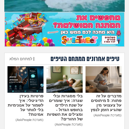
מה שעובר עליי
שומרים על הגוף
פיננסי וכלכלה
בין הסדינים
טיפים אחרונים ממתחם הטיפים
|
למתחם המלא
חיות מחמד
הוספת טיפ
יוקר המחיה
גאווה
מדברים על זה
בלי מסגרות ובלי
פרטיות בעידן
פתוח: 5 מיתוסים
שגרה: איך שומרים
הדיגיטלי: איך
על צעצועי מין
על שנת הילדים
לשמור על אנונימיות
שהגיע הזמן לנפץ
בחופש הגדול -
בלי לוותר על
ומצילים את השפיות
אמינות?
(מערכת AskPeople)
של ההורים?
(מערכת AskPeople)
(מערכת AskPeople)