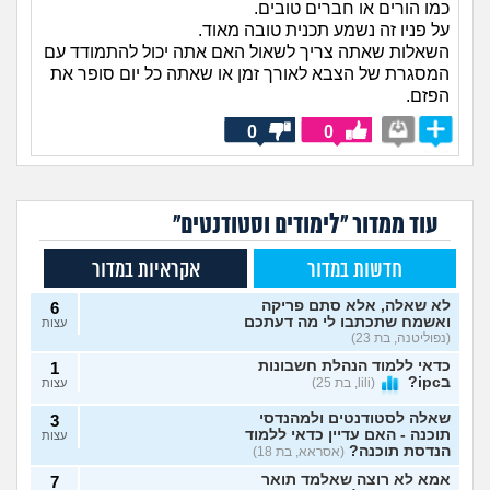
כמו הורים או חברים טובים.
על פניו זה נשמע תכנית טובה מאוד.
השאלות שאתה צריך לשאול האם אתה יכול להתמודד עם
המסגרת של הצבא לאורך זמן או שאתה כל יום סופר את
הפזם.
0
0
עוד ממדור "לימודים וסטודנטים"
חדשות במדור
אקראיות במדור
לא שאלה, אלא סתם פריקה
6
ואשמח שתכתבו לי מה דעתכם
עצות
(נפוליטנה, בת 23)
כדאי ללמוד הנהלת חשבונות
1
בipc?
(lili, בת 25)
עצות
שאלה לסטודנטים ולמהנדסי
3
תוכנה - האם עדיין כדאי ללמוד
עצות
הנדסת תוכנה?
(אסראא, בת 18)
אמא לא רוצה שאלמד תואר
7