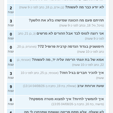
(מתלבט לגבי תואר, בן 28)
לא יודע כבר מה לעשות?
(בן אדם, בן 18, כתב לפני כ-9 שעות)
2
לימודים מסלול בוקר או ערב?
3
עצות
(אנונימית, בת 27)
עצות
תהיתם פעם מה הכוונה שמישהו בלע את הלשון?
3
אילו יחידות טכנולוגיות יש?
2
(אנונימי, בן 17)
עצות
(מיכל, גיל: 18, נכתב לפני כ-9 שעות)
עצות
החיים בתור סטודנט לרפואה
אני רוצה לטוס לבד אבל ההורים לא מרשים
9
(כ, בן 21, כתב
0
(אנונימי, בן 20)
עצות
לפני כ-9 שעות)
עצות
הנדסת בניין באריאל או סמי
3
חימושניק בגדוד הנדסה קרבית פרופיל 72?
(מוהנדס, בן 20,
0
שמעון?
(יותם, בן 23)
עצות
כתב לפני כ-10 שעות)
עצות
אני מרגישה ממש תקועה, איך
3
אמא של בת זוגתי הרימה עליה יד, מה לעשות?
(אנונימי, בן
6
להתמודד?
(מאיה, בת 23)
עצות
22, כתב לפני כ-10 שעות)
עצות
עוד שאלות חדשות במדור
איך להכיר חברים בגיל הזה?
(אנונימי, בן 25, כתב לפני כ-10
3
שעות)
עצות
שעת ארוחת ערב
(שואלת, בת 19, כתבה ב-04/08/26 13:14)
9
עצות
איך להמשיך לחיות? איך למצוא מטרה מספקת?
8
(מישהי, בת 16, כתבה ב-04/08/26 13:05)
עצות
לא שאלה, אלא סתם פריקה ואשמח שתכתבו לי מה
6