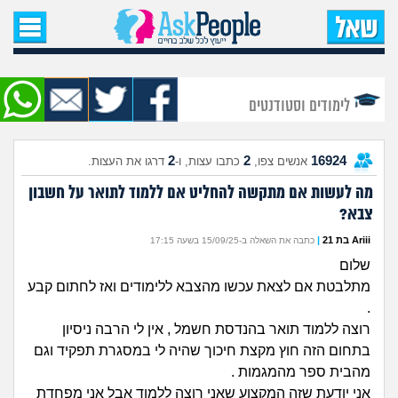
עמוד הבית
שאל שאלה
לימודים וסטודנטים
שאלות חדשות
2
2
16924
אנשים צפו,
כתבו עצות, ו-
דרגו את העצות.
שאלות שעוררו עניין
מה לעשות אם מתקשה להחליט אם ללמוד לתואר על חשבון
צבא?
עצות חדשות
Ariii בת 21
|
כתבה את השאלה ב-15/09/25 בשעה 17:15
מה קורה כאן?
שלום
מתלבטת אם לצאת עכשו מהצבא ללימודים ואז לחתום קבע
מתחם הטיפים
.
רוצה ללמוד תואר בהנדסת חשמל , אין לי הרבה ניסיון
מדורים
בתחום הזה חוץ מקצת חיכוך שהיה לי במסגרת תפקיד וגם
מהבית ספר מהמגמות .
אני יודעת שזה המקצוע שאני רוצה ללמוד אבל אני מפחדת