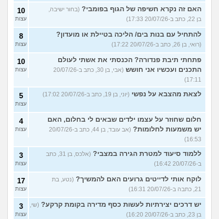
האם זה נקרא חשיפה של הגוף בפומבי?
(בחור ישיבה,
10
בן 22, כתב ב-20/07/26 17:33)
עצות
להתחיל עם בנות בים/ הליכה בטיילת או מועדון?
8
(רואי, בן 26, כתב ב-20/07/26 17:22)
עצות
פתחתי תיבת פנדורה? הכנסתי את אשתי לעולם
10
התכנים ועכשיו אני חושש
(אבי, בן 30, כתב ב-20/07/26
עצות
17:11)
לצאת מהצבא על נפשי
(יוני, בן 19, כתב ב-20/07/26 17:02)
5
עצות
חלום שחוזר על עצמו ילדים שבאים לי בחלום, האם
4
יש משמעות לחלומות?
(אב עובד, בן 44, כתב ב-20/07/26
עצות
16:53)
ללמוד סיעוד למטרת הגירה במצבי?
(אלכס, בן 31, כתב
3
ב-20/07/26 16:42)
עצות
לוקח אותי לדייטים גרועים האם להמשיך?
(נטע, בת
17
21, כתבה ב-20/07/26 16:31)
עצות
יש דרכים יצירתיות לעשות כסף מדירה בקומת קרקע?
(שי,
3
בן 23, כתב ב-20/07/26 16:20)
עצות