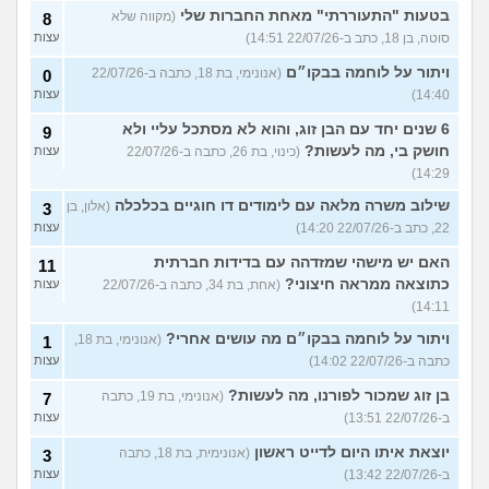
בטעות "התעוררתי" מאחת החברות שלי
(מקווה שלא
8
סוטה, בן 18, כתב ב-22/07/26 14:51)
עצות
ויתור על לוחמה בבקו״ם
(אנונימי, בת 18, כתבה ב-22/07/26
0
14:40)
עצות
6 שנים יחד עם הבן זוג, והוא לא מסתכל עליי ולא
9
חושק בי, מה לעשות?
(כינוי, בת 26, כתבה ב-22/07/26
עצות
14:29)
שילוב משרה מלאה עם לימודים דו חוגיים בכלכלה
(אלון, בן
3
22, כתב ב-22/07/26 14:20)
עצות
האם יש מישהי שמזדהה עם בדידות חברתית
11
כתוצאה ממראה חיצוני?
(אחת, בת 34, כתבה ב-22/07/26
עצות
14:11)
ויתור על לוחמה בבקו״ם מה עושים אחרי?
(אנונימי, בת 18,
1
כתבה ב-22/07/26 14:02)
עצות
בן זוג שמכור לפורנו, מה לעשות?
(אנונימי, בת 19, כתבה
7
ב-22/07/26 13:51)
עצות
יוצאת איתו היום לדייט ראשון
(אנונימית, בת 18, כתבה
3
ב-22/07/26 13:42)
עצות