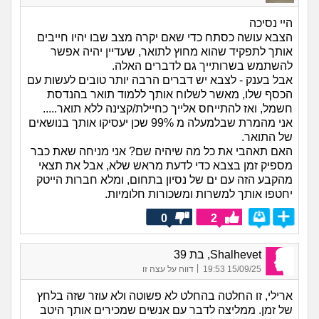
היי נסיכה
הצבא עושה כסתח כדי שאם יקרה מצב שבו יהיו חייבים
אותך לתפקיד שהוא מחוץ לתואר, שעדיין יהיה אפשר
להשתמש בשרותייך גם לדברים האלה.
אבל בענק - לצבא יש דברים הרבה יותר טובים לעשות עם
הכסף שלו, מאשר לשלוח אותך ללמוד תואר בהנדסת
חשמל, ואז להתייחס אלייך כחיילת/קצינה ללא תואר.....
אני מהמרת שבלמעלה מ 99% שכן יעסיקו אותך בנושאים
של התואר.
האם תאהבי את כל מה שיהיה שם? אני מניחה שאת כבר
מספיק זמן בצבא כדי לדעת מראש שלא, אבל את תצאי
מהקבע הזה עם ים של נסיון בתחום, ומלא חברות הייטק
יחטפו אותך למשרות ומשכורות חלומיות.
0
2
Shalhevet, בת 39
|
15/09/25 19:53
דווח על עצה זו
ארילי, זו החלטה בהחלט לא פשוטה ולא עוזר שזה בלחץ
של זמן. ממליצה לדבר עם אנשים שמכירים אותך היטב