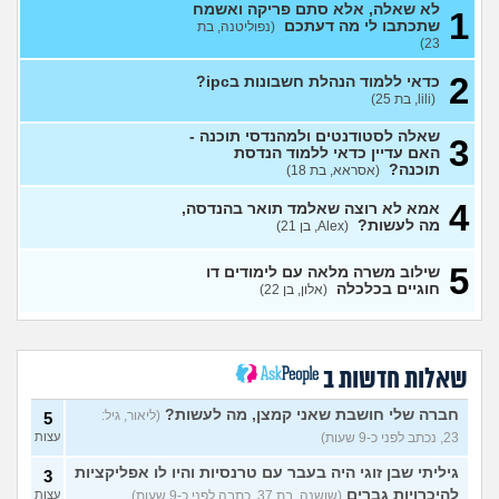
לא שאלה, אלא סתם פריקה ואשמח
27)
עצות
1
שתכתבו לי מה דעתכם
(נפוליטנה, בת
23)
בירור לגבי תכנית 4 שנתית
1
לרפואה
(מירי, בת 23)
עצות
2
כדאי ללמוד הנהלת חשבונות בipc?
(lili, בת 25)
יש לי 11 שנות לימוד איך אני
3
משלים ל12?
(אסי, בן 35)
עצות
שאלה לסטודנטים ולמהנדסי תוכנה -
3
אני מרגישה שאני לא מתקדמת
האם עדיין כדאי ללמוד הנדסת
7
לשום מקום
תוכנה?
(אסראא, בת 18)
(ללללל, בת 24)
עצות
4
לימודים בתחום מזרחנות/
2
אמא לא רוצה שאלמד תואר בהנדסה,
קרימינולוגיה עם אבחנות
מה לעשות?
עצות
(Alex, בן 21)
פסיכיאטריות
(בר, בת 27)
5
שילוב משרה מלאה עם לימודים דו
ללמוד פסיכולוגיה?
(מישהו, בן
2
חוגיים בכלכלה
(אלון, בן 22)
87)
עצות
אם הייתה לכם מכונת זמן.
12
הייתם בוחרים לנשור מבית
עצות
ספר כדי להתחיל מוקדם יותר?
שאלות חדשות ב
(ירין, בת 19)
סיימתי תואר והבנתי שאני לא
9
חברה שלי חושבת שאני קמצן, מה לעשות?
(ליאור, גיל:
5
רוצה לעבוד בתחום, מה
עצות
23, נכתב לפני כ-9 שעות)
עצות
עכשיו?
(טל, בת 29)
גיליתי שבן זוגי היה בעבר עם טרנסיות והיו לו אפליקציות
3
מס שאלות לסטודנטים ובוגרים
1
של המכללה האקדמית וינגייט
להיכרויות גברים
(שושנה, בת 37, כתבה לפני כ-9 שעות)
עצות
עצות