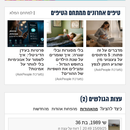
טיפים אחרונים ממתחם הטיפים
|
למתחם המלא
הוספת טיפ
מדברים על זה
בלי מסגרות ובלי
פרטיות בעידן
פתוח: 5 מיתוסים
שגרה: איך שומרים
הדיגיטלי: איך
על צעצועי מין
על שנת הילדים
לשמור על אנונימיות
שהגיע הזמן לנפץ
בחופש הגדול -
בלי לוותר על
ומצילים את השפיות
אמינות?
(מערכת AskPeople)
של ההורים?
(מערכת AskPeople)
(מערכת AskPeople)
עצות הגולשים (
2
)
כיצד להציג?
מהאהודות
מהפחות אהודות
מהחדשות
שי 1989, בת 36
|
15/09/25 20:49
דווח על עצה זו