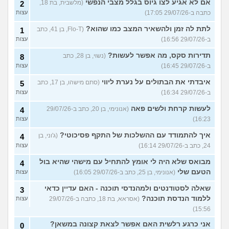
אם לא אגיע לצו גיוס בגלל מצבי הנפשי
(מלשבית, בת 18,
2
כתבה ב-29/07/26 17:05)
עצות
לתת לה זמן ולהשאיר המצב כמו שהוא?
(Flo-T, בן 41, כתב
1
ב-29/07/26 16:56)
עצות
תדירות סקס, מה אפשר לעשות?
(נשוי, בן 28, כתב
8
ב-29/07/26 16:45)
עצות
איבדתי את הבתולים על נערת ליווי
(סתם מישהו, בן 17, כתב
5
ב-29/07/26 16:34)
עצות
לעשות קרחת ולשים פאה
(אנונימי, בן 20, כתב ב-29/07/26
4
16:23)
עצות
איך להתמודד עם ההשלכות של התקף פסיכוטי?
(ג'וני, בן
4
24, כתב ב-29/07/26 16:14)
עצות
מבואס שלא היה לי אומץ להתחיל עם מישהי שהיא בול
4
הטעם שלי
(אנונימי, בן 25, כתב ב-29/07/26 16:05)
עצות
שאלה לסטודנטים ולמהנדסי תוכנה - האם עדיין כדאי
3
ללמוד הנדסת תוכנה?
(אסראא, בת 18, כתבה ב-29/07/26
עצות
15:56)
אני כרגע רלשית האם אפשר לצאת קצונה במשאן?
0