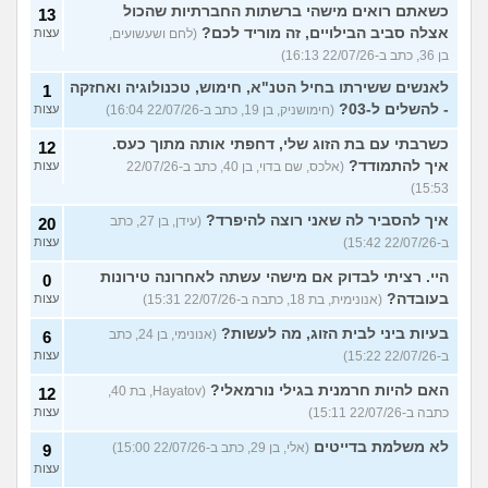
כשאתם רואים מישהי ברשתות החברתיות שהכול
13
אצלה סביב הבילויים, זה מוריד לכם?
(לחם ושעשועים,
עצות
בן 36, כתב ב-22/07/26 16:13)
לאנשים ששירתו בחיל הטנ"א, חימוש, טכנולוגיה ואחזקה
1
- להשלים ל-03?
(חימושניק, בן 19, כתב ב-22/07/26 16:04)
עצות
כשרבתי עם בת הזוג שלי, דחפתי אותה מתוך כעס.
12
איך להתמודד?
(אלכס, שם בדוי, בן 40, כתב ב-22/07/26
עצות
15:53)
איך להסביר לה שאני רוצה להיפרד?
(עידן, בן 27, כתב
20
ב-22/07/26 15:42)
עצות
היי. רציתי לבדוק אם מישהי עשתה לאחרונה טירונות
0
בעובדה?
(אנונימית, בת 18, כתבה ב-22/07/26 15:31)
עצות
בעיות ביני לבית הזוג, מה לעשות?
(אנונימי, בן 24, כתב
6
ב-22/07/26 15:22)
עצות
האם להיות חרמנית בגילי נורמאלי?
(Hayatov, בת 40,
12
כתבה ב-22/07/26 15:11)
עצות
לא משלמת בדייטים
(אלי, בן 29, כתב ב-22/07/26 15:00)
9
עצות