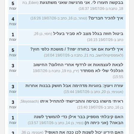
בבקשה תעזרו לי. אני מרגישה שאני משתגעת
(Eden, בת
5
18, כתבה ב-19/07/26 16:37)
עצות
איך להכיר חברים?
(טוהר, בן 16, כתב ב-19/07/26 16:26)
4
עצות
ביטול חוזה בגלל מצב לא סביר בעליל
(חסוי, בן 26,
1
כתב ב-19/07/26 16:15)
עצות
איך לדעת אם אני בחורה יפה? / מושכת כלפי חוץ?
5
(לאמפסיקהלחשוב, בת 21, כתבה ב-19/07/26 16:04)
עצות
לצאת לעצמאות או לרדוף אחרי החלום? החישוב
3
הכלכלי שלי לא מסתדר
(ירין, בת 19, כתבה ב-19/07/26
עצות
15:55)
עזרה ויעוץ: בזוגיות מדהימה אבל חושק בבנות אחרות
3
(אנונימי, בן 20, כתב ב-19/07/26 15:44)
עצות
ראיתי מישהו בטיסה והתביישתי להתחיל איתו
(Stoyosach,
3
בן 16, כתב ב-19/07/26 15:40)
עצות
האם קיבלתי מספיק בבר אילן כדי להמשיך לשנה
1
הבאה? (אני כיתה ח)
(כפיר, בן 14, כתב ב-19/07/26 13:57)
עצות
האם היריון יכול לשנות לכן ככה את האופי?
(אנונימי, בן 36,
3