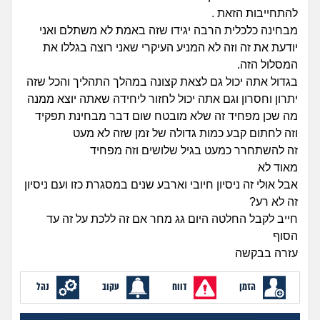
זוגיות
חיפוש שאלות
להתחייבות הזאת .
|
מבחינה כלכלית הרבה יגידו שזה באמת לא משתלם ואני
היריון ולידה
הרשמה
התחברות
יודעת את זה וזה לא המניע העיקרי שאני רוצה בגללו את
המסלול הזה.
הורות ומשפחה
בגדול אתה יכול גם לצאת קצונה במהלך התהליך והכל שזה
יתרון וחסרון וגם אתה יכול לחזור ליחידה שאתה יוצא ממנה
מתבגרים
מה שכן מפחיד זה שלא מובטח שום דבר מבחינת תפקיד
וזה לחתום קבע כמות גדולה של זמן שזה לא מעט
מהבקו"ם... ועד מתי?!
זה להשתחרר כמעט בגיל שלושים וזה מפחיד
מאוד לא
לימודים וסטודנטים
אבל אולי זה ניסיון חיובי וארבע שנים במסגרת כזו ועם ניסיון
זה לא רע?
עבודה וקריירה
חייב לקבל החלטה היום גג מחר אם זה ללכת על זה עד
הסוף
עזרה בבקשה
חברים ואנשים
הזמן
דווח
עקוב
נהל
בית, שכנים ושותפים