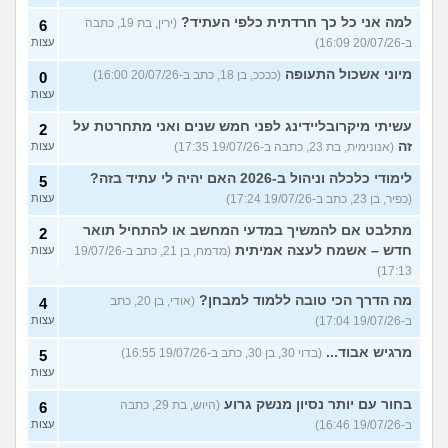
למה אני כל כך חרדתית כלפי העתיד?
(ירין, בת 19, כתבה
6
ב-20/07/26 16:09)
עצות
מיוני אשכול התעופה
(ככככ, בן 18, כתב ב-20/07/26 16:00)
0
עצות
עשיתי מיקרובליידינג לפני חמש שנים ואני מתחרטת על
2
זה
(אנונימית, בת 23, כתבה ב-19/07/26 17:35)
עצות
לימודי כלכלה וניהול ב-2026 האם יהיה לי עתיד בזה?
5
(כפיר, בן 23, כתב ב-19/07/26 17:24)
עצות
מתלבט אם להמשיך במדעי המחשב או להתחיל תואר
2
חדש – אשמח לעצה אמיתית
(מדמח, בן 21, כתב ב-19/07/26
עצות
17:13)
מה הדרך הכי טובה ללמוד למבחן?
(אודי, בן 20, כתב
4
ב-19/07/26 17:04)
עצות
מרגיש אבוד...
(בדוי 30, בן 30, כתב ב-19/07/26 16:55)
5
עצות
בחור עם יותר נסיון מנשק גרוע
(היוש, בת 29, כתבה
6
ב-19/07/26 16:46)
עצות