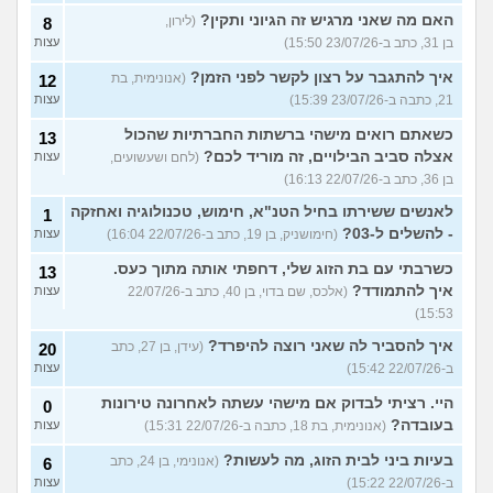
האם מה שאני מרגיש זה הגיוני ותקין?
(לירון,
8
בן 31, כתב ב-23/07/26 15:50)
עצות
איך להתגבר על רצון לקשר לפני הזמן?
(אנונימית, בת
12
21, כתבה ב-23/07/26 15:39)
עצות
כשאתם רואים מישהי ברשתות החברתיות שהכול
13
אצלה סביב הבילויים, זה מוריד לכם?
(לחם ושעשועים,
עצות
בן 36, כתב ב-22/07/26 16:13)
לאנשים ששירתו בחיל הטנ"א, חימוש, טכנולוגיה ואחזקה
1
- להשלים ל-03?
(חימושניק, בן 19, כתב ב-22/07/26 16:04)
עצות
כשרבתי עם בת הזוג שלי, דחפתי אותה מתוך כעס.
13
איך להתמודד?
(אלכס, שם בדוי, בן 40, כתב ב-22/07/26
עצות
15:53)
איך להסביר לה שאני רוצה להיפרד?
(עידן, בן 27, כתב
20
ב-22/07/26 15:42)
עצות
היי. רציתי לבדוק אם מישהי עשתה לאחרונה טירונות
0
בעובדה?
(אנונימית, בת 18, כתבה ב-22/07/26 15:31)
עצות
בעיות ביני לבית הזוג, מה לעשות?
(אנונימי, בן 24, כתב
6
ב-22/07/26 15:22)
עצות