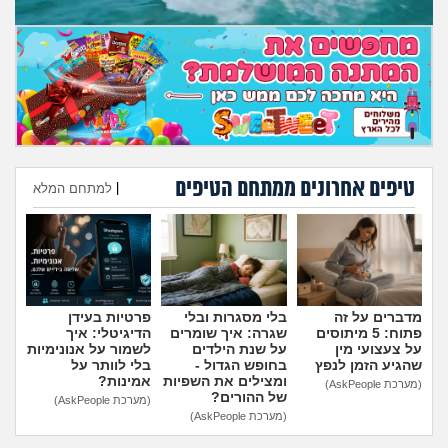
טיפים אחרונים ממתחם הטיפים
|
למתחם המלא
הוספת טיפ
מדברים על זה
בלי מסגרות ובלי
פרטיות בעידן
פתוח: 5 מיתוסים
שגרה: איך שומרים
הדיגיטלי: איך
על צעצועי מין
על שנת הילדים
לשמור על אנונימיות
שהגיע הזמן לנפץ
בחופש הגדול -
בלי לוותר על
ומצילים את השפיות
אמינות?
(מערכת AskPeople)
של ההורים?
(מערכת AskPeople)
(מערכת AskPeople)