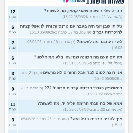
שאלות חדשות ב
כשרבתי עם בת הזוג שלי,
13
דחפתי אותה מתוך כעס. איך
חברה שלי חושבת שאני קמצן, מה לעשות?
עצות
12
להתמודד?
(אלכס, שם בדוי, בן
(ליאור, גיל: 23, נכתב ב-05/08/26 16:22)
עצות
40)
גיליתי שבן זוגי היה בעבר עם טרנסיות והיו לו אפליקציות
6
איך להסביר לה שאני רוצה
20
להיכרויות גברים
(שושנה, בת 37, כתבה ב-05/08/26 16:13)
עצות
להיפרד?
(עידן, בן 27)
עצות
לא יודע כבר מה לעשות?
(בן אדם, בן 18, כתב ב-05/08/26
2
בעיות ביני לבית הזוג, מה
6
לעשות?
(אנונימי, בן 24)
16:02)
עצות
עצות
לא משלמת בדייטים
תהיתם פעם מה הכוונה שמישהו בלע את הלשון?
(אלי, בן
9
6
עצות
29)
(מיכל, גיל: 18, נכתב ב-05/08/26 15:51)
עצות
יוצאת איתו היום לדייט ראשון
3
אני רוצה לטוס לבד אבל ההורים לא מרשים
(כ, בן 21, כתב
3
(אנונימית, בת 18)
עצות
ב-05/08/26 15:42)
עצות
להתחיל עם בנות בים/ הליכה
8
חימושניק בגדוד הנדסה קרבית פרופיל 72?
(מוהנדס, בן 20,
0
בטיילת או מועדון?
(רואי, בן
עצות
כתב ב-05/08/26 15:33)
עצות
26)
לוקח אותי לדייטים גרועים
אמא של בת זוגתי הרימה עליה יד, מה לעשות?
17
11
האם להמשיך?
(נטע, בת 21)
עצות
(אנונימי, בן 22, כתב ב-05/08/26 15:22)
עצות
איך להכיר חברים בגיל הזה?
עוד שאלות חדשות במדור
(אנונימי, בן 25, כתב ב-05/08/26
3
15:13)
עצות