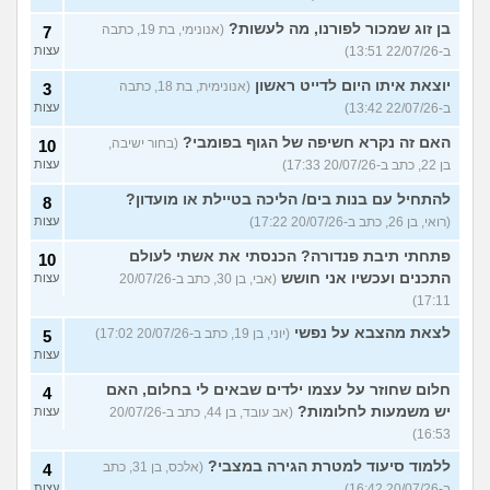
בן זוג שמכור לפורנו, מה לעשות?
(אנונימי, בת 19, כתבה
7
ב-22/07/26 13:51)
עצות
יוצאת איתו היום לדייט ראשון
(אנונימית, בת 18, כתבה
3
ב-22/07/26 13:42)
עצות
האם זה נקרא חשיפה של הגוף בפומבי?
(בחור ישיבה,
10
בן 22, כתב ב-20/07/26 17:33)
עצות
להתחיל עם בנות בים/ הליכה בטיילת או מועדון?
8
(רואי, בן 26, כתב ב-20/07/26 17:22)
עצות
פתחתי תיבת פנדורה? הכנסתי את אשתי לעולם
10
התכנים ועכשיו אני חושש
(אבי, בן 30, כתב ב-20/07/26
עצות
17:11)
לצאת מהצבא על נפשי
(יוני, בן 19, כתב ב-20/07/26 17:02)
5
עצות
חלום שחוזר על עצמו ילדים שבאים לי בחלום, האם
4
יש משמעות לחלומות?
(אב עובד, בן 44, כתב ב-20/07/26
עצות
16:53)
ללמוד סיעוד למטרת הגירה במצבי?
(אלכס, בן 31, כתב
4
ב-20/07/26 16:42)
עצות