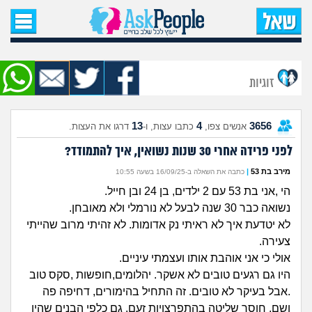
עמוד הבית
שאל שאלה
זוגיות
שאלות חדשות
13
4
3656
אנשים צפו,
כתבו עצות, ו-
דרגו את העצות.
שאלות שעוררו עניין
לפני פרידה אחרי 30 שנות נשואין, איך להתמודד?
עצות חדשות
מירב בת 53
|
כתבה את השאלה ב-16/09/25 בשעה 10:55
הי ,אני בת 53 עם 2 ילדים, בן 24 ובן חייל.
מה קורה כאן?
נשואה כבר 30 שנה לבעל לא נורמלי ולא מאובחן.
לא יטדעת איך לא ראיתי נק אדומות. לא זהיתי מרוב שהייתי
מתחם הטיפים
צעירה.
אולי כי אני אוהבת אותו ועצמתי עיניים.
מדורים
היו גם רגעים טובים לא אשקר. יהלומים,חופשות ,סקס טוב
.אבל בעיקר לא טובים. זה התחיל בהימורים, דחיפה פה
ושם, חוסר שליטה בהתפרצויות זעם, גם כלפי הבנים שהיו