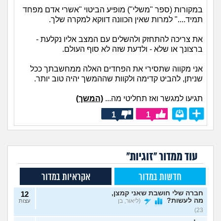
במקורות (ספר "משלי") מופיע הביטוי "אשרי אדם מפחד
תמיד...." למרות שאין הכוונה דווקא למקרה שלך.
את צריכה להתחזק ולהשלים עם המצב אליו נקלעת -
ברצונך או שלא - ולדעת שזה לא סוף העולם.
אני מקווה שתסירי את הפחדים האלה ממחשבתך ככל
שניתן, להביט קדימה ולקוות שההמשך יהיה טוב יותר.
תגיעו למגשר ואז תחליטי מה...
(המשך)
1
1
עוד ממדור "זוגיות"
חדשות במדור
אקראיות במדור
חברה שלי חושבת שאני קמצן,
12
מה לעשות?
(ליאור, בן
עצות
23)