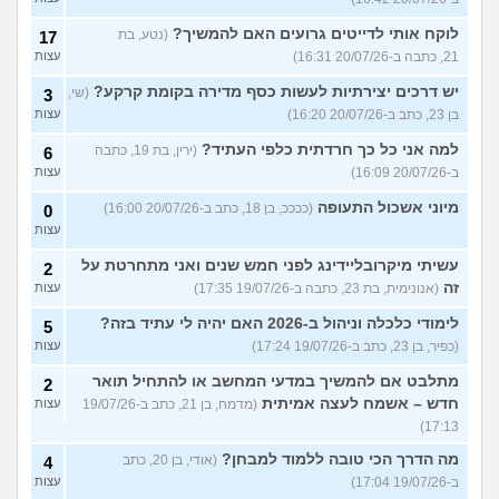
לוקח אותי לדייטים גרועים האם להמשיך?
(נטע, בת
17
21, כתבה ב-20/07/26 16:31)
עצות
יש דרכים יצירתיות לעשות כסף מדירה בקומת קרקע?
(שי,
3
בן 23, כתב ב-20/07/26 16:20)
עצות
למה אני כל כך חרדתית כלפי העתיד?
(ירין, בת 19, כתבה
6
ב-20/07/26 16:09)
עצות
מיוני אשכול התעופה
(ככככ, בן 18, כתב ב-20/07/26 16:00)
0
עצות
עשיתי מיקרובליידינג לפני חמש שנים ואני מתחרטת על
2
זה
(אנונימית, בת 23, כתבה ב-19/07/26 17:35)
עצות
לימודי כלכלה וניהול ב-2026 האם יהיה לי עתיד בזה?
5
(כפיר, בן 23, כתב ב-19/07/26 17:24)
עצות
מתלבט אם להמשיך במדעי המחשב או להתחיל תואר
2
חדש – אשמח לעצה אמיתית
(מדמח, בן 21, כתב ב-19/07/26
עצות
17:13)
מה הדרך הכי טובה ללמוד למבחן?
(אודי, בן 20, כתב
4
ב-19/07/26 17:04)
עצות