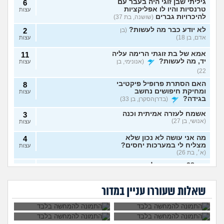
גיליתי שבן זוגי היה בעבר עם
6
טרנסיות והיו לו אפליקציות
עצות
להיכרויות גברים
(שושנה, בת 37)
לא יודע כבר מה לעשות?
(בן
2
אדם, בן 18)
עצות
אמא של בת זוגתי הרימה עליה
11
יד, מה לעשות?
(אנונימי, בן
עצות
22)
האם הסתרת פרופיל פיקטיבי
8
ומחיקת חיפושים נחשב
עצות
בגידה?
(בדרןהסקרן, בן 33)
אשמח לעזרה אמיתית וכנה
3
(אנושי, בן 27)
עצות
מה אני עושה לא נכון שלא
4
מצליח לי במערכות יחסים?
עצות
(א׳, בת 26)
בת 28 ואף פעם לא הייתי
6
אבא של בעלי מסתכל
האם להתגרש בשביל
בזוגיות, האם לשקר על כך
עצות
עלי בצורה מחפיצה,
אהבה? או שזה רק
מה לעשות עם
הוא התאהב בבחורה
בדייט ראשון?
(רווקה, בת 28)
מה לעשות?
ריגוש?
העובדה שאשתי
אחרת, איך להגיב?
שאלות שעוררו עניין במדור
הרימה עליי ידיים?
אקסית מתנהגת מוזר?
(אנונימי,
3
בן 33)
עצות
בחיים לא הייתי בזוגיות ואני לא
7