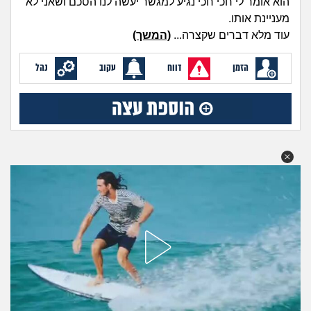
הוא אומר לי חכי חכי נגיע למגשר יעשה לנו הסכם ושאני לא
מה שעובר עליי
מעניינת אותו.
עוד מלא דברים שקצרה...
(המשך)
שומרים על הגוף
הזמן
דווח
עקוב
נהל
פיננסי וכלכלה
בין הסדינים
חיות מחמד
יוקר המחיה
גאווה