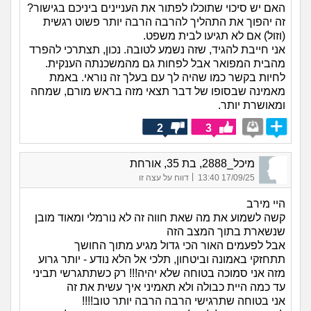
האם יש סיכוי שתוכלו לפתור את העניינים ביניכם בגישור?
זה יהפוך את התהליך להרבה הרבה יותר פשוט רגשית
(וזול) אם לא תגיעו לבית משפט.
אני חייבת להגיד, שזה נשמע לטובה. נכון, תצתרכי להפרד
מהבית המפואר אבל לפחות גם מהמשכנתה הענקית.
לחיות בקשר כמו שהיה לך עם בעלך זה נוראי. באמת
מאמינה שבסופו של דבר תצאי מזה בראש מורם, שמחה
ומאושרת יותר.
2
3
מיכל_2888, בת 35, אורחת
|
17/09/25 13:40
דווח על עצה זו
היי מירב
קשה לשמוע את מה שאת חווה זה לא נורמלי ומאוד מובן
שנשארת בתוך המצב הזה
אבל לפעמים האור הכי גדול מגיע מתוך החושך
תתחזקי באמונה וביטחון, תלכי אל הלא נודע - יותר גרוע
מזה אני סמוכה בטוחה שלא יהיה!!! רק כשתתגרשי תביני
עד כמה היית כבולה ולא תאמיני איך עשית את זה
אני בטוחה שתרגישי הרבה הרבה יותר טוב!!!!