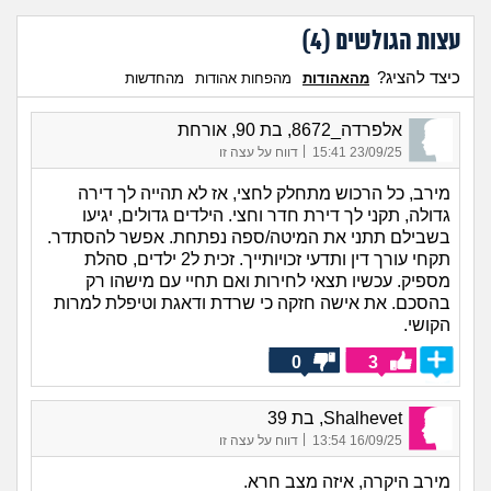
עצות הגולשים (
4
)
כיצד להציג?
מהאהודות
מהפחות אהודות
מהחדשות
אלפרדה_8672, בת 90, אורחת
|
23/09/25 15:41
דווח על עצה זו
מירב, כל הרכוש מתחלק לחצי, אז לא תהייה לך דירה
גדולה, תקני לך דירת חדר וחצי. הילדים גדולים, יגיעו
בשבילם תתני את המיטה/ספה נפתחת. אפשר להסתדר.
תקחי עורך דין ותדעי זכויותייך. זכית ל2 ילדים, סהלת
מספיק. עכשיו תצאי לחירות ואם תחיי עם מישהו רק
בהסכם. את אישה חזקה כי שרדת ודאגת וטיפלת למרות
הקושי.
0
3
Shalhevet, בת 39
|
16/09/25 13:54
דווח על עצה זו
מירב היקרה, איזה מצב חרא.