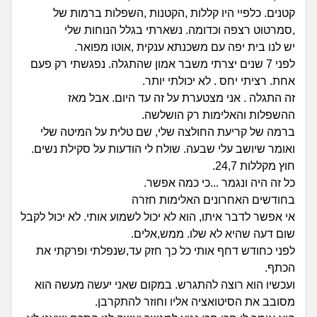
זוגיות
חיפוש שאלות
קטנים. כלפיי היו קללות ,הקטנות ,השפלות ברמות של
|
,סמרטוט רצפה וכדומה. נשארתי בגלל הנוחות שלי
היריון ולידה
הרשמה
התחברות
יש לנו בית יפה עם משכנתא ענקית ,אוטו מפואר.
לפני 7 שנים יצרתי משבר אמון שהתגלה. נפגשתי רק פעם
הורות ומשפחה
אחת. רציתי יחס . לא יכולתי יותר.
זה התגלה . אני מצטערת על זה עד היום. אבל מאז
מתבגרים
ההשפלות והאלימות רק הושלשה.
ברמה של קריעת החולצה שלי, שם טלית על המיטה שלי
מהבקו"ם... ועד מתי?!
ואומר שיושב עלי שבעה. שולח לי הודעות על סקילת נשים.
חוץ מקללות 24,7.
לימודים וסטודנטים
כל זה היה ונגמר ...כי כמה אפשר.
בחודשים האחרונים האלימות חזרה
עבודה וקריירה
אי אפשר לדבר איתו, הוא לא יכול לשמוע אותי. לא יכול לקבל
שום דעה שהיא לא שלו. ממש,אלים.
חברים ואנשים
לפני כחודש דחף אותי כל כך חזק עד,שנפלתי ופרקתי את
הכתף.
ועכשיו הוא רוצה להתגרש. במקום שאני יעשה מעשה הוא
בית, שכנים ושותפים
מסובב את הסיטואציה אליו וחוזר להתקרבן.