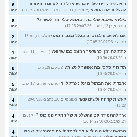
רוצה שההורים שלי יתגרשו אבל הם לא וגם מפחדת
6
להעלות את הנושא
(אנונימית, בת 23, כתבה ב-29/07/26 17:36)
עצות
גיליתי שאבא שלי בוגד באמא שלי, מה לעשות?
8
(אנונימי, בן 13, כתב ב-29/07/26 17:25)
עצות
אם לא אגיע לצו גיוס בגלל מצבי הנפשי
(מלשבית, בת 18,
2
כתבה ב-29/07/26 17:05)
עצות
לתת לה זמן ולהשאיר המצב כמו שהוא?
(Flo-T, בן 41, כתב
1
ב-29/07/26 16:56)
עצות
תדירות סקס, מה אפשר לעשות?
(נשוי, בן 28, כתב
8
ב-29/07/26 16:45)
עצות
איבדתי את הבתולים על נערת ליווי
(סתם מישהו, בן 17, כתב
5
ב-29/07/26 16:34)
עצות
לעשות קרחת ולשים פאה
(אנונימי, בן 20, כתב ב-29/07/26
4
16:23)
עצות
איך להתמודד עם ההשלכות של התקף פסיכוטי?
(ג'וני, בן
4
24, כתב ב-29/07/26 16:14)
עצות
מבואס שלא היה לי אומץ להתחיל עם מישהי שהיא בול
4