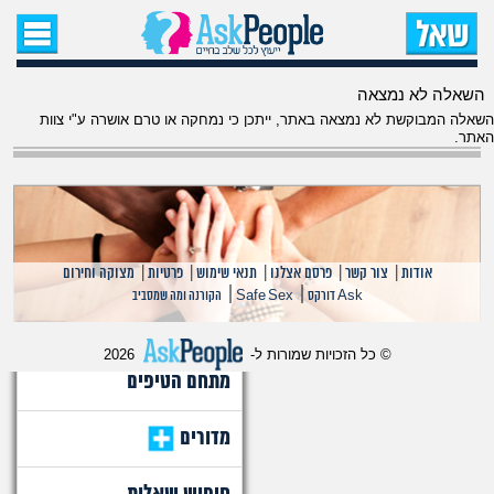
עמוד הבית
השאלה לא נמצאה
שאל שאלה
השאלה המבוקשת לא נמצאה באתר, ייתכן כי נמחקה או טרם אושרה ע"י צוות
האתר.
שאלות חדשות
שאלות שעוררו עניין
עצות חדשות
אודות
|
צור קשר
|
פרסם אצלנו
|
תנאי שימוש
|
פרטיות
|
מצוקה וחירום
|
|
Ask דורקס
Safe Sex
הקורנה ומה שמסביב
מה קורה כאן?
© כל הזכויות שמורות ל-
2026
מתחם הטיפים
מדורים