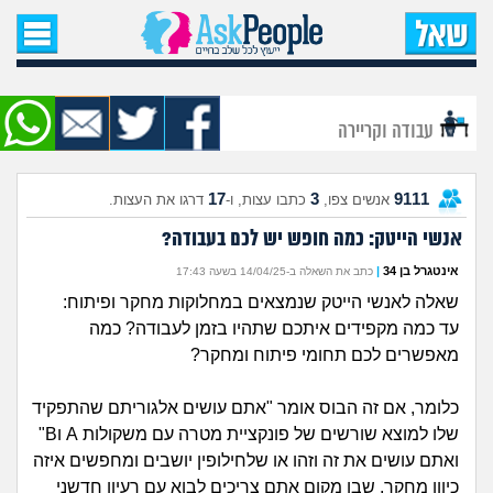
עמוד הבית
שאל שאלה
עבודה וקריירה
שאלות חדשות
17
3
9111
אנשים צפו,
כתבו עצות, ו-
דרגו את העצות.
שאלות שעוררו עניין
אנשי הייטק: כמה חופש יש לכם בעבודה?
עצות חדשות
אינטגרל בן 34
|
כתב את השאלה ב-14/04/25 בשעה 17:43
שאלה לאנשי הייטק שנמצאים במחלוקות מחקר ופיתוח:
מה קורה כאן?
עד כמה מקפידים איתכם שתהיו בזמן לעבודה? כמה
מאפשרים לכם תחומי פיתוח ומחקר?
מתחם הטיפים
כלומר, אם זה הבוס אומר "אתם עושים אלגוריתם שהתפקיד
מדורים
שלו למוצא שורשים של פונקציית מטרה עם משקולות A וB"
ואתם עושים את זה וזהו או שלחילופין יושבים ומחפשים איזה
כיוון מחקר, שבו מקום אתם צריכים לבוא עם רעיון חדשני