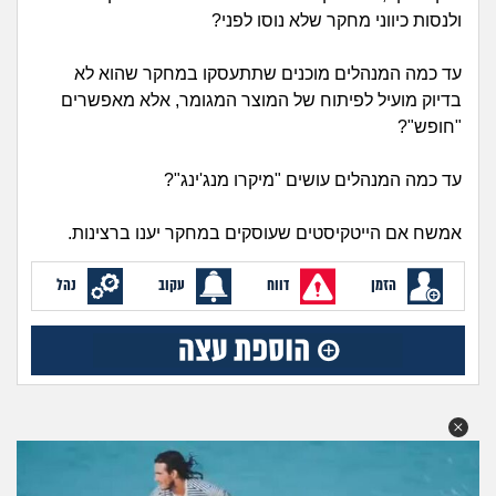
זוגיות
חיפוש שאלות
ולנסות כיווני מחקר שלא נוסו לפני?
|
היריון ולידה
הרשמה
התחברות
עד כמה המנהלים מוכנים שתתעסקו במחקר שהוא לא
בדיוק מועיל לפיתוח של המוצר המגומר, אלא מאפשרים
הורות ומשפחה
"חופש"?
מתבגרים
עד כמה המנהלים עושים "מיקרו מנג'ינג"?
מהבקו"ם... ועד מתי?!
אמשח אם הייטקיסטים שעוסקים במחקר יענו ברצינות.
לימודים וסטודנטים
הזמן
דווח
עקוב
נהל
עבודה וקריירה
חברים ואנשים
בית, שכנים ושותפים