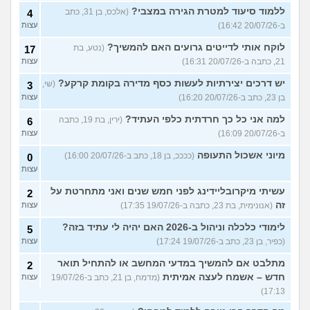
ללמוד סיעוד למטרת הגירה במצבי?
(אלכס, בן 31, כתב
4
ב-20/07/26 16:42)
עצות
לוקח אותי לדייטים גרועים האם להמשיך?
(נטע, בת
17
21, כתבה ב-20/07/26 16:31)
עצות
יש דרכים יצירתיות לעשות כסף מדירה בקומת קרקע?
(שי,
3
בן 23, כתב ב-20/07/26 16:20)
עצות
למה אני כל כך חרדתית כלפי העתיד?
(ירין, בת 19, כתבה
6
ב-20/07/26 16:09)
עצות
מיוני אשכול התעופה
(ככככ, בן 18, כתב ב-20/07/26 16:00)
0
עצות
עשיתי מיקרובליידינג לפני חמש שנים ואני מתחרטת על
2
זה
(אנונימית, בת 23, כתבה ב-19/07/26 17:35)
עצות
לימודי כלכלה וניהול ב-2026 האם יהיה לי עתיד בזה?
5
(כפיר, בן 23, כתב ב-19/07/26 17:24)
עצות
מתלבט אם להמשיך במדעי המחשב או להתחיל תואר
2
חדש – אשמח לעצה אמיתית
(מדמח, בן 21, כתב ב-19/07/26
עצות
17:13)