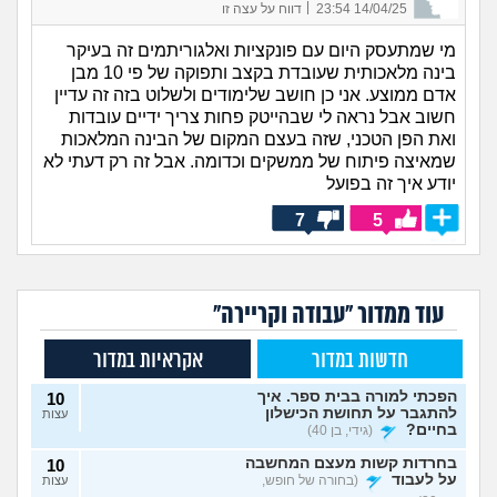
|
14/04/25 23:54
דווח על עצה זו
מי שמתעסק היום עם פונקציות ואלגוריתמים זה בעיקר
בינה מלאכותית שעובדת בקצב ותפוקה של פי 10 מבן
אדם ממוצע. אני כן חושב שלימודים ולשלוט בזה זה עדיין
חשוב אבל נראה לי שבהייטק פחות צריך ידיים עובדות
ואת הפן הטכני, שזה בעצם המקום של הבינה המלאכות
שמאיצה פיתוח של ממשקים וכדומה. אבל זה רק דעתי לא
יודע איך זה בפועל
7
5
עוד ממדור "עבודה וקריירה"
חדשות במדור
אקראיות במדור
הפכתי למורה בבית ספר. איך
10
להתגבר על תחושת הכישלון
עצות
בחיים?
(גידי, בן 40)
בחרדות קשות מעצם המחשבה
10
על לעבוד
(בחורה של חופש,
עצות