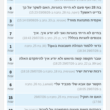
בת 28 ואף פעם לא הייתי בזוגיות, האם לשקר על כך
6
בדייט ראשון?
(רווקה, בת 28, כתבה ב-03/08/26 15:23)
עצות
אקסית מתנהגת מוזר?
(אנונימי, בן 33, כתב ב-03/08/26 15:14)
3
עצות
בחיים לא הייתי בזוגיות ואני לא יודע איך. איך
7
נכנסים לזוגיות בכלל?
(דור, בן 25, כתב ב-29/07/26 18:43)
עצות
כדאי ללמוד הנהלת חשבונות בipc?
(lili, בת 25, כתבה
1
ב-29/07/26 18:34)
עצות
עובר תקופה קשה מיואש ולא יודע איך להיתקדם האלה
5
(אבי99, בן 22, כתב ב-29/07/26 18:25)
עצות
רכזת שירות ישיר
(אנונימית, בת 18, כתבה ב-29/07/26 18:16)
0
עצות
הקשר עם אבא שלי מכביד עליי
(Lamali, בת 26, כתבה
6
ב-29/07/26 18:05)
עצות
האם זה חוקי?
(אנונימית, בת 25, כתבה ב-29/07/26
15
17:56)
עצות
בחרדות קשות מעצם המחשבה על לעבוד
(בחורה של