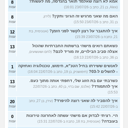
אמא לא רוצה שאלמד תואר בהנדסה, מה לעשות?
8
(Alex, בן 21, כתב ב-23/07/26 16:01)
עצות
האם מה שאני מרגיש זה הגיוני ותקין?
(לירון,
8
בן 31, כתב ב-23/07/26 15:50)
עצות
איך להתגבר על רצון לקשר לפני הזמן?
(אנונימית, בת
12
21, כתבה ב-23/07/26 15:39)
עצות
כשאתם רואים מישהי ברשתות החברתיות שהכול
13
אצלה סביב הבילויים, זה מוריד לכם?
(לחם ושעשועים,
עצות
בן 36, כתב ב-22/07/26 16:13)
לאנשים ששירתו בחיל הטנ"א, חימוש, טכנולוגיה ואחזקה
1
- להשלים ל-03?
(חימושניק, בן 19, כתב ב-22/07/26 16:04)
עצות
כשרבתי עם בת הזוג שלי, דחפתי אותה מתוך כעס.
13
איך להתמודד?
(אלכס, שם בדוי, בן 40, כתב ב-22/07/26
עצות
15:53)
איך להסביר לה שאני רוצה להיפרד?
(עידן, בן 27, כתב
20
ב-22/07/26 15:42)
עצות
היי. רציתי לבדוק אם מישהי עשתה לאחרונה טירונות
0
בעובדה?
(אנונימית, בת 18, כתבה ב-22/07/26 15:31)
עצות