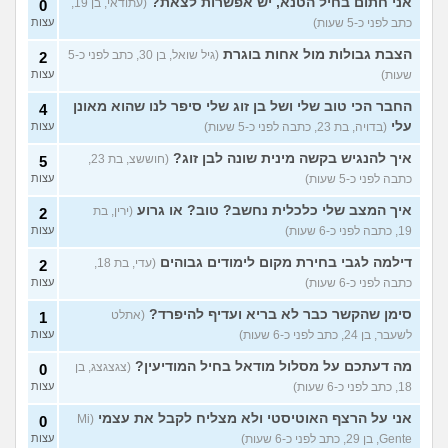
אני חתום בחיל הטנא, יש אפשרות לצאת?
(עתודאי, בן 19,
0
כתב לפני כ-5 שעות)
עצות
שחוק עד דמעות מעבודה
3
זמנית: האם לחתום אבטלה
עצות
הצבת גבולות מול אחות בוגרת
(גיל שואל, בן 30, כתב לפני כ-5
2
ולהשקיע בהייטק או למצוא
עבודה אחרת?
שעות)
עצות
(סטודנט, בן 22)
החבר הכי טוב שלי ושל בן זוג שלי סיפר לנו שהוא מאונן
4
איך מוצאים עבודה בעיר שלי?
5
עלי
(בדויה, בת 23, כתבה לפני כ-5 שעות)
עצות
(אסי, בן 38)
עצות
איך להנגיש בקשה מינית שונה לבן זוג?
(חוששצ, בת 23,
5
האם כדאי עגלות באמריקה/
3
כתבה לפני כ-5 שעות)
עצות
קוסמטיקה?
(אנגל, בת 22)
עצות
איך המצב שלי כלכלית נחשב? טוב? או גרוע
(ירין, בת
2
מסיימת תואר במדמח ולא
3
יודעת לאן להמשיך מפה
(נועם,
עצות
19, כתבה לפני כ-6 שעות)
עצות
בת 23)
דילמה לגבי בחירת מקום לימודים גבוהים
(עדי, בת 18,
2
שאלות על המקצוע של הנהלת
5
כתבה לפני כ-6 שעות)
עצות
חשבונות
(מישהי, בת 30)
עצות
סימן שהקשר כבר לא בריא ועדיף להיפרד?
(אתלט
1
איך לשפר את הנושא
4
התעסוקתי?
(אנונימית, בת 27)
עצות
לשעבר, בן 24, כתב לפני כ-6 שעות)
עצות
איך להבין מה הכיוון שלי?
מה דעתכם על מסלול מודאל בחיל המודיעין?
4
(צגצגצג, בן
0
(אנונימית, בת 21)
עצות
18, כתב לפני כ-6 שעות)
עצות
עוד שאלות חדשות במדור
אני על הרצף האוטיסטי ולא מצליח לקבל את עצמי
(Mi
0
Gente, בן 29, כתב לפני כ-6 שעות)
עצות