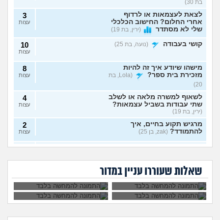
בת 30)
לצאת לעצמאות או לרדוף
3
אחרי החלום? החישוב הכלכלי
עצות
שלי לא מסתדר
(ירין, בת 19)
קושי בעבודה
(נועה, בת 25)
10
עצות
מישהו שיודע איך זה להיות
8
מזכירת בית ספר?
(Lola, בת
עצות
20)
לשאוף למשרה מלאה או לשלב
4
שתי עבודות בשביל עצמאות?
עצות
(ירין, בת 19)
מרגיש תקוע בחיים, איך
2
להתמודד?
(zak, בן 25)
עצות
איך לעשות כסף מתמונות של
7
יכולים לפטר אותי כי
הגשתי ציפיית שכר
כפות רגליים בצורה אנונימית
שמתי בצחוק מלח
יותר גבוהה משלו ויש
עצות
אני מעצבת גרפית,
ללכת להפגין? זה
בקפה לאחד
לי יותר ניסיון, למה
בלי שיגלו אותי?
(אליס, בת
האם AI באמת יקח לי
יפגע בקריירה שלי
העובדים?
הוא מקבל שכר גבוה
שאלות שעוררו עניין במדור
את העבודה בסוף?
בעתיד?
20)
יותר?
ניסיתי כמעט הכול בקשר
4
לעבודה סלאש לימודים
עצות
מרגישה שאין עתיד
(אנונימית, בת
22)
הכשרה מעשית לעבודה