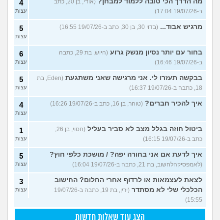
מה הדרך הכי טובה ללמוד למבחן?
(אודי, בן 20, כתב
4
ב-19/07/26 17:04)
עצות
מרגיש אבוד...
(בדוי 30, בן 30, כתב ב-19/07/26 16:55)
5
עצות
בחור עם יותר נסיון מנשק גרוע
(היוש, בת 29, כתבה
6
ב-19/07/26 16:46)
עצות
בבקשה תעזרו לי. אני מרגישה שאני משתגעת
(Eden, בת
5
18, כתבה ב-19/07/26 16:37)
עצות
איך להכיר חברים?
(טוהר, בן 16, כתב ב-19/07/26 16:26)
4
עצות
ביטול חוזה בגלל מצב לא סביר בעליל
(חסוי, בן 26,
1
כתב ב-19/07/26 16:15)
עצות
איך לדעת אם אני בחורה יפה? / מושכת כלפי חוץ?
5
(לאמפסיקהלחשוב, בת 21, כתבה ב-19/07/26 16:04)
עצות
לצאת לעצמאות או לרדוף אחרי החלום? החישוב
3
הכלכלי שלי לא מסתדר
(ירין, בת 19, כתבה ב-19/07/26
עצות
15:55)
הצג עוד שאלות חדשות