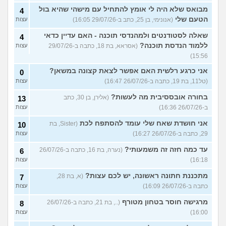
מבואס שלא היה לי אומץ להתחיל עם מישהי שהיא בול
4
הטעם שלי
(אנונימי, בן 25, כתב ב-29/07/26 16:05)
עצות
שאלה לסטודנטים ולמהנדסי תוכנה - האם עדיין כדאי
4
ללמוד הנדסת תוכנה?
(אסראא, בת 18, כתבה ב-29/07/26
עצות
15:56)
אני כרגע רלשית האם אפשר לצאת קצונה במשאן?
0
(טל11, בת 19, כתבה ב-26/07/26 16:47)
עצות
בחורה אובססיבית מה לעשות?
(אלירן, בן 30, כתב
13
ב-26/07/26 16:36)
עצות
אני חושדת שאח שלי עומד להסתפח לכת
(Sister, בת
10
29, כתבה ב-26/07/26 16:27)
עצות
עד כמה חזה זה משמעותי?
(נערה, בת 16, כתבה ב-26/07/26
6
16:18)
עצות
מתכננת חתונה ראשונה, יש לכם עצות?
(א, בת 28,
7
כתבה ב-26/07/26 16:09)
עצות
מרגישה חוסר בטחון מטורף
(.., בת 21, כתבה ב-26/07/26
8
16:00)
עצות