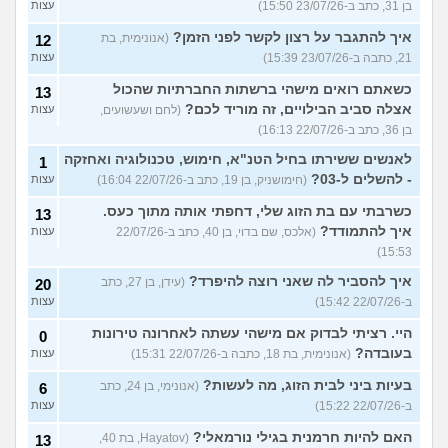
בן 31, כתב ב-23/07/26 15:50)
עצות
איך להתגבר על רצון לקשר לפני הזמן?
(אנונימית, בת
12
21, כתבה ב-23/07/26 15:39)
עצות
כשאתם רואים מישהי ברשתות החברתיות שהכול
13
אצלה סביב הבילויים, זה מוריד לכם?
(לחם ושעשועים,
עצות
בן 36, כתב ב-22/07/26 16:13)
לאנשים ששירתו בחיל הטנ"א, חימוש, טכנולוגיה ואחזקה
1
- להשלים ל-03?
(חימושניק, בן 19, כתב ב-22/07/26 16:04)
עצות
כשרבתי עם בת הזוג שלי, דחפתי אותה מתוך כעס.
13
איך להתמודד?
(אלכס, שם בדוי, בן 40, כתב ב-22/07/26
עצות
15:53)
איך להסביר לה שאני רוצה להיפרד?
(עידן, בן 27, כתב
20
ב-22/07/26 15:42)
עצות
היי. רציתי לבדוק אם מישהי עשתה לאחרונה טירונות
0
בעובדה?
(אנונימית, בת 18, כתבה ב-22/07/26 15:31)
עצות
בעיות ביני לבית הזוג, מה לעשות?
(אנונימי, בן 24, כתב
6
ב-22/07/26 15:22)
עצות
האם להיות חרמנית בגילי נורמאלי?
(Hayatov, בת 40,
13