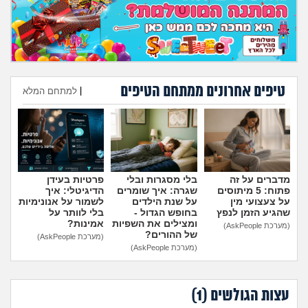
מה שעובר עליי
שומרים על הגוף
פיננסי וכלכלה
טיפים אחרונים ממתחם הטיפים
|
למתחם המלא
בין הסדינים
הוספת טיפ
חיות מחמד
מדברים על זה
בלי מסגרות ובלי
פרטיות בעידן
יוקר המחיה
פתוח: 5 מיתוסים
שגרה: איך שומרים
הדיגיטלי: איך
על צעצועי מין
על שנת הילדים
לשמור על אנונימיות
שהגיע הזמן לנפץ
בחופש הגדול -
בלי לוותר על
גאווה
ומצילים את השפיות
אמינות?
(מערכת AskPeople)
של ההורים?
(מערכת AskPeople)
(מערכת AskPeople)
עצות הגולשים (
1
)