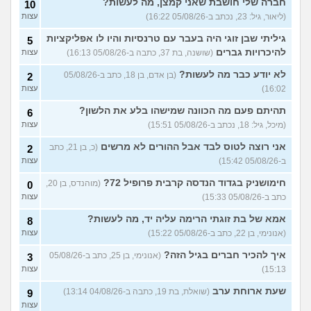
בן 19)
חברה שלי חושבת שאני קמצן, מה לעשות?
10
(ליאור, גיל: 23, נכתב ב-05/08/26 16:22)
עצות
שתי אופציות קשות לפני
2
השירות בצה"ל
(ניצן, בן 18)
עצות
גיליתי שבן זוגי היה בעבר עם טרנסיות והיו לו אפליקציות
5
התנשקתי עם מישהו מהבסיס
6
להיכרויות גברים
(שושנה, בת 37, כתבה ב-05/08/26 16:13)
עצות
שלי ואני לא יודעת מה אני
עצות
מרגישה לגבי זה
(תמר, בת 20)
לא יודע כבר מה לעשות?
(בן אדם, בן 18, כתב ב-05/08/26
2
16:02)
עצות
אפשרי לקבל מנ״תית בסירוב
0
בבאקום?
(ליה, בת 20)
עצות
תהיתם פעם מה הכוונה שמישהו בלע את הלשון?
6
מסלול אופק מודיעין - האם
2
(מיכל, גיל: 18, נכתב ב-05/08/26 15:51)
עצות
כדאי?
(ליהי, בת 18)
עצות
אני רוצה לטוס לבד אבל ההורים לא מרשים
(כ, בן 21, כתב
2
מה לסמן בשאלון העדפות אם
1
ב-05/08/26 15:42)
עצות
אני לא רוצה קרבי?
(אנונימי, בן
עצות
17)
חימושניק בגדוד הנדסה קרבית פרופיל 72?
(מוהנדס, בן 20,
0
כתב ב-05/08/26 15:33)
עצות
עוד שאלות חדשות במדור
אמא של בת זוגתי הרימה עליה יד, מה לעשות?
8
(אנונימי, בן 22, כתב ב-05/08/26 15:22)
עצות
איך להכיר חברים בגיל הזה?
(אנונימי, בן 25, כתב ב-05/08/26
3
15:13)
עצות
שעת ארוחת ערב
(שואלת, בת 19, כתבה ב-04/08/26 13:14)
9
עצות