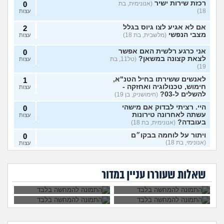
רכזת שירות ישיר
(אנונימית, בת
0
18)
עצות
אם לא אגיע לצו גיוס בגלל
2
מצבי הנפשי
(מלשבית, בת 18)
עצות
אני כרגע רלשית האם אפשר
0
לצאת קצונה במשאן?
(טל11, בת
עצות
19)
לאנשים ששירתו בחיל הטנ"א,
1
חימוש, טכנולוגיה ואחזקה -
עצות
להשלים ל-03?
(חימושניק, בן 19)
היי. רציתי לבדוק אם מישהי
0
עשתה לאחרונה טירונות
עצות
בעובדה?
(אנונימית, בת 18)
ויתור על לוחמה בבקו״ם
0
(אנונימי, בת 18)
עצות
אני רוצה להתגייס
השתחררתי מהצבא
ללוחמה. האם גברים
על פרופיל 21
ויתור על לוחמה בבקו״ם מה
1
לא מעוניינת לקבל את
איך להתמודד עם
ימנעו לצאת איתי?
ומתחרטת, אפשר
עושים אחרי?
(אנונימי, בת 18)
עצות
החיסונים בבקום, אני
החרטה על אי עשיית
לחזור לשרת?
שאלות שעוררו עניין במדור
יכולה לוותר?
צבא?
לצאת מהצבא על נפשי
(יוני, בן
5
19)
עצות
מיוני אשכול התעופה
(ככככ, בן
0
18)
עצות