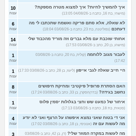
איך להמשיך לחיות? איך למצוא מטרה מספקת?
10
(מישהי, בת 16, כתבה ב-04/08/26 13:05)
עצות
לא שאלה, אלא סתם פריקה ואשמח שתכתבו לי מה
6
דעתכם
(נפוליטנה, בת 23, כתבה ב-03/08/26 18:04)
עצות
אחותי שוכבת עם מלא גברים וזה מוריד מהכבוד שלי
14
(מישהו, בן 20, כתב ב-03/08/26 17:53)
עצות
לעבור מגוב ללוחמה
(קולית, בת 20, כתבה ב-03/08/26
1
17:42)
עצות
היי חייב שאלה לגבי אייפון
(ליעוז, בן 28, כתב ב-03/08/26 17:33)
1
עצות
האם הסתרת פרופיל פיקטיבי ומחיקת חיפושים
8
נחשב בגידה?
(בדרןהסקרן, בן 33, כתב ב-03/08/26 17:24)
עצות
איחור של כמעט שש וחצי בגלולות יסמין פלוס
1
(סנאית, בת 18, כתבה ב-03/08/26 17:13)
עצות
אני די בטוח שאני נמצא איפשהו על הרצף ואני לא יודע
4
מה לעשות עם זה
(אנונימי, בן 18, כתב ב-03/08/26 17:02)
עצות
מה לעשות במקרה המוזר שלי?
(דן, בן 42, כתב ב-03/08/26
3