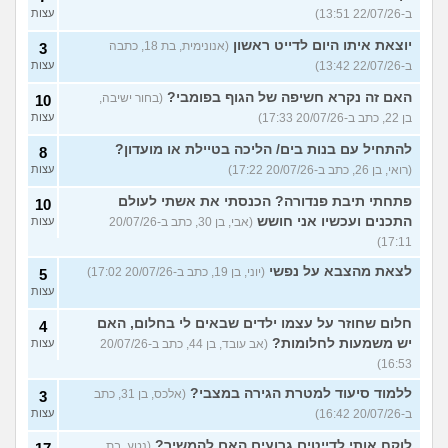
ב-22/07/26 13:51)
עצות
יוצאת איתו היום לדייט ראשון
(אנונימית, בת 18, כתבה
3
ב-22/07/26 13:42)
עצות
האם זה נקרא חשיפה של הגוף בפומבי?
(בחור ישיבה,
10
בן 22, כתב ב-20/07/26 17:33)
עצות
להתחיל עם בנות בים/ הליכה בטיילת או מועדון?
8
(רואי, בן 26, כתב ב-20/07/26 17:22)
עצות
פתחתי תיבת פנדורה? הכנסתי את אשתי לעולם
10
התכנים ועכשיו אני חושש
(אבי, בן 30, כתב ב-20/07/26
עצות
17:11)
לצאת מהצבא על נפשי
(יוני, בן 19, כתב ב-20/07/26 17:02)
5
עצות
חלום שחוזר על עצמו ילדים שבאים לי בחלום, האם
4
יש משמעות לחלומות?
(אב עובד, בן 44, כתב ב-20/07/26
עצות
16:53)
ללמוד סיעוד למטרת הגירה במצבי?
(אלכס, בן 31, כתב
3
ב-20/07/26 16:42)
עצות
לוקח אותי לדייטים גרועים האם להמשיך?
(נטע, בת