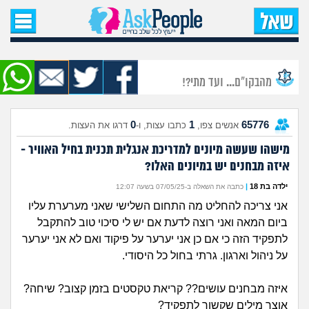
עמוד הבית
שאל שאלה
מהבקו"ם... ועד מתי?!
שאלות חדשות
0
1
65776
אנשים צפו,
כתבו עצות, ו-
דרגו את העצות.
שאלות שעוררו עניין
מישהו שעשה מיונים למדריכת אנגלית תכנית בחיל האוויר -
איזה מבחנים יש במיונים האלו?
עצות חדשות
ילדה בת 18
|
כתבה את השאלה ב-07/05/25 בשעה 12:07
מה קורה כאן?
אני צריכה להחליט מה התחום השלישי שאני מערערת עליו
ביום המאה ואני רוצה לדעת אם יש לי סיכוי טוב להתקבל
מתחם הטיפים
לתפקיד הזה כי אם כן אני יערער על פיקוד ואם לא אני יערער
על ניהול וארגון. גרתי בחול כל היסודי.
מדורים
איזה מבחנים עושים?? קריאת טקסטים בזמן קצוב? שיחה?
אוצר מילים שקשור לתפקיד?