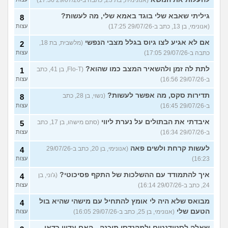
(אנונימית, בת 23, כתבה ב-29/07/26 17:36)
גיליתי שאבא שלי בוגד באמא שלי, מה לעשות?
8
(אנונימי, בן 13, כתב ב-29/07/26 17:25)
עצות
אם לא אגיע לצו גיוס בגלל מצבי הנפשי
(מלשבית, בת 18,
2
כתבה ב-29/07/26 17:05)
עצות
לתת לה זמן ולהשאיר המצב כמו שהוא?
(Flo-T, בן 41, כתב
1
ב-29/07/26 16:56)
עצות
תדירות סקס, מה אפשר לעשות?
(נשוי, בן 28, כתב
8
ב-29/07/26 16:45)
עצות
איבדתי את הבתולים על נערת ליווי
(סתם מישהו, בן 17, כתב
5
ב-29/07/26 16:34)
עצות
לעשות קרחת ולשים פאה
(אנונימי, בן 20, כתב ב-29/07/26
4
16:23)
עצות
איך להתמודד עם ההשלכות של התקף פסיכוטי?
(ג'וני, בן
4
24, כתב ב-29/07/26 16:14)
עצות
מבואס שלא היה לי אומץ להתחיל עם מישהי שהיא בול
4
הטעם שלי
(אנונימי, בן 25, כתב ב-29/07/26 16:05)
עצות
שאלה לסטודנטים ולמהנדסי תוכנה - האם עדיין כדאי