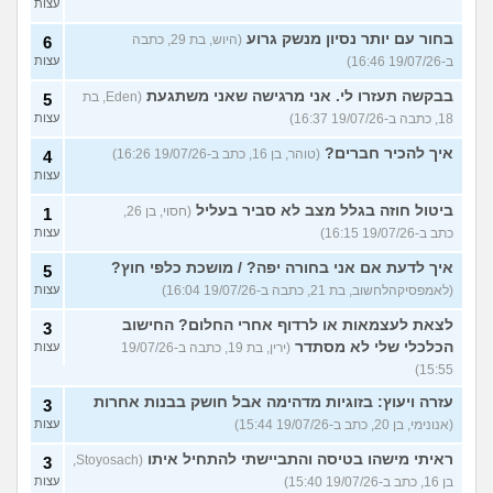
עצות
בחור עם יותר נסיון מנשק גרוע
(היוש, בת 29, כתבה
6
ב-19/07/26 16:46)
עצות
בבקשה תעזרו לי. אני מרגישה שאני משתגעת
(Eden, בת
5
18, כתבה ב-19/07/26 16:37)
עצות
איך להכיר חברים?
(טוהר, בן 16, כתב ב-19/07/26 16:26)
4
עצות
ביטול חוזה בגלל מצב לא סביר בעליל
(חסוי, בן 26,
1
כתב ב-19/07/26 16:15)
עצות
איך לדעת אם אני בחורה יפה? / מושכת כלפי חוץ?
5
(לאמפסיקהלחשוב, בת 21, כתבה ב-19/07/26 16:04)
עצות
לצאת לעצמאות או לרדוף אחרי החלום? החישוב
3
הכלכלי שלי לא מסתדר
(ירין, בת 19, כתבה ב-19/07/26
עצות
15:55)
עזרה ויעוץ: בזוגיות מדהימה אבל חושק בבנות אחרות
3
(אנונימי, בן 20, כתב ב-19/07/26 15:44)
עצות
ראיתי מישהו בטיסה והתביישתי להתחיל איתו
(Stoyosach,
3
בן 16, כתב ב-19/07/26 15:40)
עצות