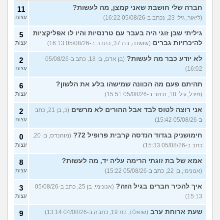
כשרבתי עם בת הזוג שלי,
13
דחפתי אותה מתוך כעס. איך
חברה שלי חושבת שאני קמצן, מה לעשות?
עצות
11
להתמודד?
(אלכס, שם בדוי, בן
(ליאור, גיל: 23, נכתב ב-05/08/26 16:22)
עצות
40)
גיליתי שבן זוגי היה בעבר עם טרנסיות והיו לו אפליקציות
5
איך להסביר לה שאני רוצה
20
להיכרויות גברים
(שושנה, בת 37, כתבה ב-05/08/26 16:13)
עצות
להיפרד?
(עידן, בן 27)
עצות
לא יודע כבר מה לעשות?
(בן אדם, בן 18, כתב ב-05/08/26
2
בעיות ביני לבית הזוג, מה
6
לעשות?
(אנונימי, בן 24)
16:02)
עצות
עצות
לא משלמת בדייטים
תהיתם פעם מה הכוונה שמישהו בלע את הלשון?
(אלי, בן
9
6
עצות
29)
(מיכל, גיל: 18, נכתב ב-05/08/26 15:51)
עצות
יוצאת איתו היום לדייט ראשון
3
אני רוצה לטוס לבד אבל ההורים לא מרשים
(כ, בן 21, כתב
2
(אנונימית, בת 18)
עצות
ב-05/08/26 15:42)
עצות
להתחיל עם בנות בים/ הליכה
8
חימושניק בגדוד הנדסה קרבית פרופיל 72?
(מוהנדס, בן 20,
0
בטיילת או מועדון?
(רואי, בן
עצות
כתב ב-05/08/26 15:33)
עצות
26)
לוקח אותי לדייטים גרועים
אמא של בת זוגתי הרימה עליה יד, מה לעשות?
17
8
האם להמשיך?
(נטע, בת 21)
עצות
(אנונימי, בן 22, כתב ב-05/08/26 15:22)
עצות
איך להכיר חברים בגיל הזה?
עוד שאלות חדשות במדור
(אנונימי, בן 25, כתב ב-05/08/26
3
15:13)
עצות
שעת ארוחת ערב
(שואלת, בת 19, כתבה ב-04/08/26 13:14)
9