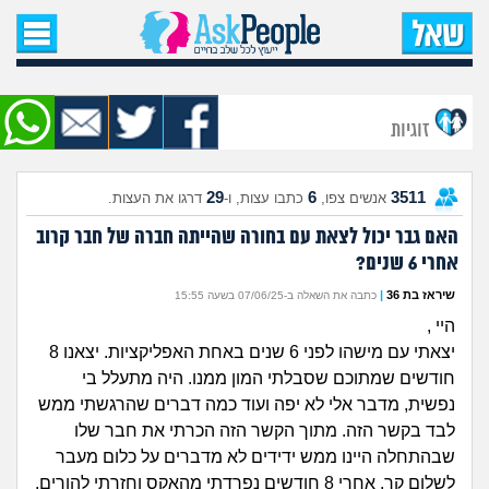
עמוד הבית
שאל שאלה
זוגיות
שאלות חדשות
29
6
3511
אנשים צפו,
כתבו עצות, ו-
דרגו את העצות.
שאלות שעוררו עניין
האם גבר יכול לצאת עם בחורה שהייתה חברה של חבר קרוב
אחרי 6 שנים?
עצות חדשות
שיראז בת 36
|
כתבה את השאלה ב-07/06/25 בשעה 15:55
מה קורה כאן?
היי ,
יצאתי עם מישהו לפני 6 שנים באחת האפליקציות. יצאנו 8
מתחם הטיפים
חודשים שמתוכם שסבלתי המון ממנו. היה מתעלל בי
נפשית, מדבר אלי לא יפה ועוד כמה דברים שהרגשתי ממש
מדורים
לבד בקשר הזה. מתוך הקשר הזה הכרתי את חבר שלו
שבהתחלה היינו ממש ידידים לא מדברים על כלום מעבר
לשלום קר. אחרי 8 חודשים נפרדתי מהאקס וחזרתי להורים.