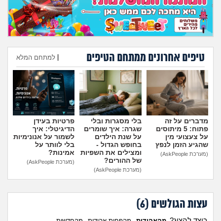
טיפים אחרונים ממתחם הטיפים
|
למתחם המלא
הוספת טיפ
מדברים על זה
בלי מסגרות ובלי
פרטיות בעידן
פתוח: 5 מיתוסים
שגרה: איך שומרים
הדיגיטלי: איך
על צעצועי מין
על שנת הילדים
לשמור על אנונימיות
שהגיע הזמן לנפץ
בחופש הגדול -
בלי לוותר על
ומצילים את השפיות
אמינות?
(מערכת AskPeople)
של ההורים?
(מערכת AskPeople)
(מערכת AskPeople)
עצות הגולשים (
6
)
כיצד להציג?
מהאהודות
מהפחות אהודות
מהחדשות