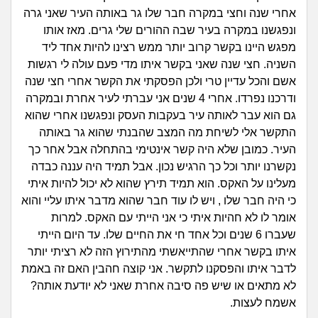
זוגיות
חיפוש שאלות
אחרי שנה וחצי במקרה חבר שלו גר באותה העיר שאני גרה
|
ונפגשנו במקרה בעיר שבה ההורים שלי גרים. מאז אותו
היריון ולידה
הרשמה
התחברות
מפגש היינו בקשר קרוב יותר ממש רצינו להיות אחד ליד
השניה. חצי שנה שאני בקשר איתו מדי פעם עולה לי רגשות
הורות ומשפחה
אשם והכל עדיין טרי ולכן הפסקתי את הקשר אחרי חצי שנה
ודרכנו נפרדו. אחרי 4 שנים אני עברתי לעיר אחרת ובמקרה
מתבגרים
גם הוא עבר לאותה עיר בעקבות העסק ונפגשנו אחרי שהוא
התקשר אלי לשיחת מה המצב שהבנתי שהוא גר באותה
מהבקו"ם... ועד מתי?!
העיר. כמובן שלא היה קשר אינטימי בהתחלה אבל אחר כך
נקשרנו יותר וכל כך הרגיש נכון. אבל תמיד היה עננה כבדה
לימודים וסטודנטים
מעלינו על האקס. הוא תמיד תירץ שהוא לא יכול להיות איתי
כי היה חבר שלו , ויש לו עוד חבר שהוא מדבר איתו עליי והוא
עבודה וקריירה
אומר לו לא חהיות איתי כי אני הייתי עם האקס. למרות
שעברו 6 שנים וכל אחד חי את החיים שלו. עד היום הייתי
חברים ואנשים
איתו בקשר אחרי שהתייאשתי מהתירוץ הזה לא רציתי יותר
לדבר איתו והפסקנו לתקשר. אני קוצה חהבין האם זה באמת
לא מתאים או שיש פה סיבה אחרת שאני לא יודעת אותה?
בית, שכנים ושותפים
אשמח לעצות.