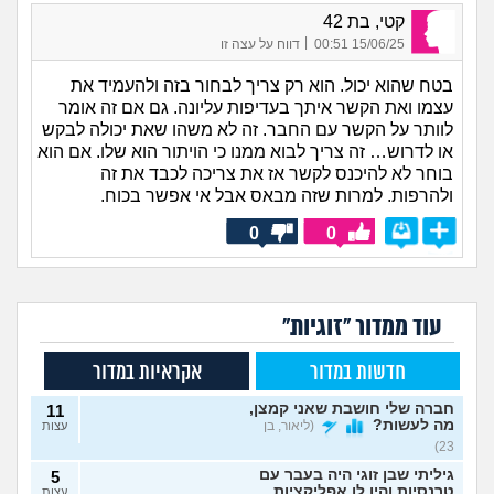
קטי, בת 42
|
15/06/25 00:51
דווח על עצה זו
בטח שהוא יכול. הוא רק צריך לבחור בזה ולהעמיד את
עצמו ואת הקשר איתך בעדיפות עליונה. גם אם זה אומר
לוותר על הקשר עם החבר. זה לא משהו שאת יכולה לבקש
או לדרוש… זה צריך לבוא ממנו כי הויתור הוא שלו. אם הוא
בוחר לא להיכנס לקשר אז את צריכה לכבד את זה
ולהרפות. למרות שזה מבאס אבל אי אפשר בכוח.
0
0
עוד ממדור "זוגיות"
חדשות במדור
אקראיות במדור
חברה שלי חושבת שאני קמצן,
11
מה לעשות?
(ליאור, בן
עצות
23)
גיליתי שבן זוגי היה בעבר עם
5
טרנסיות והיו לו אפליקציות
עצות