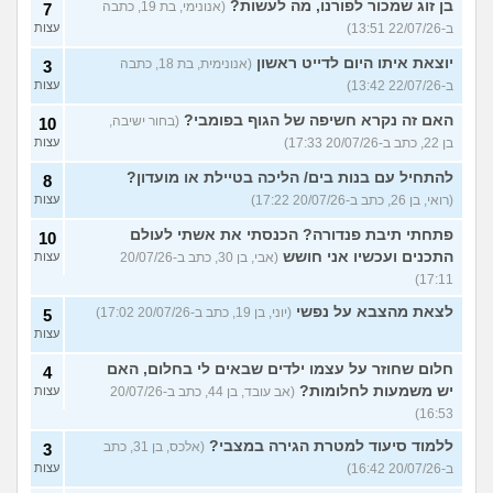
בן זוג שמכור לפורנו, מה לעשות?
(אנונימי, בת 19, כתבה
7
ב-22/07/26 13:51)
עצות
יוצאת איתו היום לדייט ראשון
(אנונימית, בת 18, כתבה
3
ב-22/07/26 13:42)
עצות
האם זה נקרא חשיפה של הגוף בפומבי?
(בחור ישיבה,
10
בן 22, כתב ב-20/07/26 17:33)
עצות
להתחיל עם בנות בים/ הליכה בטיילת או מועדון?
8
(רואי, בן 26, כתב ב-20/07/26 17:22)
עצות
פתחתי תיבת פנדורה? הכנסתי את אשתי לעולם
10
התכנים ועכשיו אני חושש
(אבי, בן 30, כתב ב-20/07/26
עצות
17:11)
לצאת מהצבא על נפשי
(יוני, בן 19, כתב ב-20/07/26 17:02)
5
עצות
חלום שחוזר על עצמו ילדים שבאים לי בחלום, האם
4
יש משמעות לחלומות?
(אב עובד, בן 44, כתב ב-20/07/26
עצות
16:53)
ללמוד סיעוד למטרת הגירה במצבי?
(אלכס, בן 31, כתב
3
ב-20/07/26 16:42)
עצות