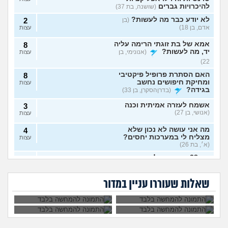
להיכרויות גברים
(שושנה, בת 37)
לא יודע כבר מה לעשות?
(בן
2
אדם, בן 18)
עצות
אמא של בת זוגתי הרימה עליה
8
יד, מה לעשות?
(אנונימי, בן
עצות
22)
האם הסתרת פרופיל פיקטיבי
8
ומחיקת חיפושים נחשב
עצות
בגידה?
(בדרןהסקרן, בן 33)
אשמח לעזרה אמיתית וכנה
3
(אנושי, בן 27)
עצות
מה אני עושה לא נכון שלא
4
מצליח לי במערכות יחסים?
עצות
(א׳, בת 26)
בת 28 ואף פעם לא הייתי
6
אבא של בעלי מסתכל
האם להתגרש בשביל
בזוגיות, האם לשקר על כך
עצות
עלי בצורה מחפיצה,
אהבה? או שזה רק
מה לעשות עם
הוא התאהב בבחורה
בדייט ראשון?
(רווקה, בת 28)
מה לעשות?
ריגוש?
העובדה שאשתי
אחרת, איך להגיב?
שאלות שעוררו עניין במדור
הרימה עליי ידיים?
אקסית מתנהגת מוזר?
(אנונימי,
3
בן 33)
עצות
בחיים לא הייתי בזוגיות ואני לא
7
יודע איך. איך נכנסים לזוגיות
עצות
בכלל?
(דור, בן 25)