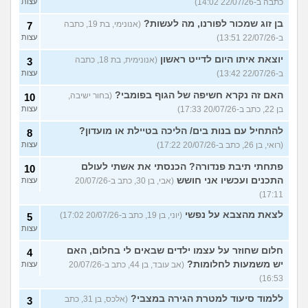
כתבה ב-22/07/26 14:02)
עצות
בן זוג שמכור לפורנו, מה לעשות?
(אנונימי, בת 19, כתבה
7
ב-22/07/26 13:51)
עצות
יוצאת איתו היום לדייט ראשון
(אנונימית, בת 18, כתבה
3
ב-22/07/26 13:42)
עצות
האם זה נקרא חשיפה של הגוף בפומבי?
(בחור ישיבה,
10
בן 22, כתב ב-20/07/26 17:33)
עצות
להתחיל עם בנות בים/ הליכה בטיילת או מועדון?
8
(רואי, בן 26, כתב ב-20/07/26 17:22)
עצות
פתחתי תיבת פנדורה? הכנסתי את אשתי לעולם
10
התכנים ועכשיו אני חושש
(אבי, בן 30, כתב ב-20/07/26
עצות
17:11)
לצאת מהצבא על נפשי
(יוני, בן 19, כתב ב-20/07/26 17:02)
5
עצות
חלום שחוזר על עצמו ילדים שבאים לי בחלום, האם
4
יש משמעות לחלומות?
(אב עובד, בן 44, כתב ב-20/07/26
עצות
16:53)
ללמוד סיעוד למטרת הגירה במצבי?
(אלכס, בן 31, כתב
3