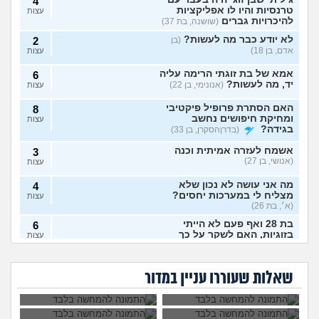
4
טרנסיות והיו לו אפליקציות
עצות
להיכרויות גברים
(שושנה, בת 37)
לא יודע כבר מה לעשות?
(בן
2
אדם, בן 18)
עצות
אמא של בת זוגתי הרימה עליה
6
יד, מה לעשות?
(אנונימי, בן 22)
עצות
האם הסתרת פרופיל פיקטיבי
8
ומחיקת חיפושים נחשב
עצות
בגידה?
(בדרןהסקרן, בן 33)
אשמח לעזרה אמיתית וכנה
3
(אנושי, בן 27)
עצות
מה אני עושה לא נכון שלא
4
מצליח לי במערכות יחסים?
עצות
(א׳, בת 26)
בת 28 ואף פעם לא הייתי
6
בזוגיות, האם לשקר על כך
עצות
בדייט ראשון?
אבא של בעלי מסתכל
(רווקה, בת 28)
האם להתגרש בשביל
עלי בצורה מחפיצה,
אהבה? או שזה רק
מה לעשות עם
הוא התאהב בבחורה
מה לעשות?
ריגוש?
אקסית מתנהגת מוזר?
(אנונימי,
3
העובדה שאשתי
אחרת, איך להגיב?
שאלות שעוררו עניין במדור
בן 33)
הרימה עליי ידיים?
עצות
בחיים לא הייתי בזוגיות ואני לא
7
יודע איך. איך נכנסים לזוגיות
עצות