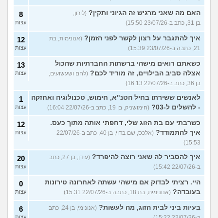
האם מה שאני מרגיש זה הגיוני ותקין?
(לירון,
8
בן 31, כתב ב-23/07/26 15:50)
עצות
איך להתגבר על רצון לקשר לפני הזמן?
(אנונימית, בת
12
21, כתבה ב-23/07/26 15:39)
עצות
כשאתם רואים מישהי ברשתות החברתיות שהכול
13
אצלה סביב הבילויים, זה מוריד לכם?
(לחם ושעשועים,
עצות
בן 36, כתב ב-22/07/26 16:13)
לאנשים ששירתו בחיל הטנ"א, חימוש, טכנולוגיה ואחזקה
1
- להשלים ל-03?
(חימושניק, בן 19, כתב ב-22/07/26 16:04)
עצות
כשרבתי עם בת הזוג שלי, דחפתי אותה מתוך כעס.
12
איך להתמודד?
(אלכס, שם בדוי, בן 40, כתב ב-22/07/26
עצות
15:53)
איך להסביר לה שאני רוצה להיפרד?
(עידן, בן 27, כתב
20
ב-22/07/26 15:42)
עצות
היי. רציתי לבדוק אם מישהי עשתה לאחרונה טירונות
0
בעובדה?
(אנונימית, בת 18, כתבה ב-22/07/26 15:31)
עצות
בעיות ביני לבית הזוג, מה לעשות?
(אנונימי, בן 24, כתב
6
ב-22/07/26 15:22)
עצות