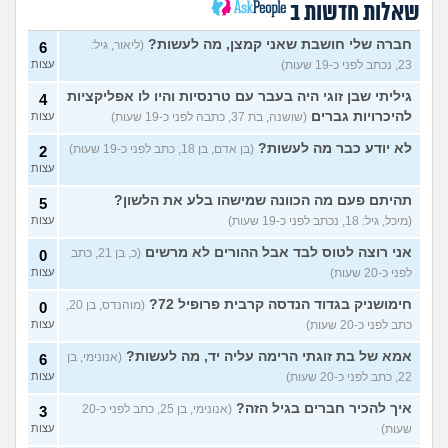
כשרבתי עם בת הזוג שלי,
12
שאלות חדשות ב
דחפתי אותה מתוך כעס. איך
עצות
להתמודד?
(אלכס, שם בדוי, בן
חברה שלי חושבת שאני קמצן, מה לעשות?
(ליאור, גיל:
6
40)
23, נכתב לפני כ-19 שעות)
עצות
איך להסביר לה שאני רוצה
20
להיפרד?
(עידן, בן 27)
גיליתי שבן זוגי היה בעבר עם טרנסיות והיו לו אפליקציות
עצות
4
להיכרויות גברים
(שושנה, בת 37, כתבה לפני כ-19 שעות)
עצות
בעיות ביני לבית הזוג, מה
6
לעשות?
(אנונימי, בן 24)
עצות
לא יודע כבר מה לעשות?
(בן אדם, בן 18, כתב לפני כ-19 שעות)
2
עצות
לא משלמת בדייטים
(אלי, בן
9
עצות
29)
תהיתם פעם מה הכוונה שמישהו בלע את הלשון?
5
(מיכל, גיל: 18, נכתב לפני כ-19 שעות)
עצות
יוצאת איתו היום לדייט ראשון
3
(אנונימית, בת 18)
עצות
אני רוצה לטוס לבד אבל ההורים לא מרשים
(כ, בן 21, כתב
0
להתחיל עם בנות בים/ הליכה
לפני כ-20 שעות)
8
עצות
בטיילת או מועדון?
(רואי, בן
עצות
חימושניק בגדוד הנדסה קרבית פרופיל 72?
(מוהנדס, בן 20,
0
26)
כתב לפני כ-20 שעות)
עצות
לוקח אותי לדייטים גרועים
17
האם להמשיך?
(נטע, בת 21)
עצות
אמא של בת זוגתי הרימה עליה יד, מה לעשות?
(אנונימי, בן
6
22, כתב לפני כ-20 שעות)
עצות
עוד שאלות חדשות במדור
איך להכיר חברים בגיל הזה?
(אנונימי, בן 25, כתב לפני כ-20
3
שעות)
עצות