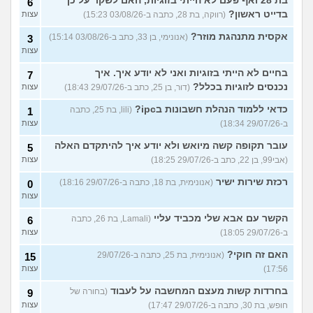
בת 28 ואף פעם לא הייתי בזוגיות, האם לשקר על כך
6
בדייט ראשון?
(רווקה, בת 28, כתבה ב-03/08/26 15:23)
עצות
אקסית מתנהגת מוזר?
(אנונימי, בן 33, כתב ב-03/08/26 15:14)
3
עצות
בחיים לא הייתי בזוגיות ואני לא יודע איך. איך
7
נכנסים לזוגיות בכלל?
(דור, בן 25, כתב ב-29/07/26 18:43)
עצות
כדאי ללמוד הנהלת חשבונות בipc?
(lili, בת 25, כתבה
1
ב-29/07/26 18:34)
עצות
עובר תקופה קשה מיואש ולא יודע איך להיתקדם האלה
5
(אבי99, בן 22, כתב ב-29/07/26 18:25)
עצות
רכזת שירות ישיר
(אנונימית, בת 18, כתבה ב-29/07/26 18:16)
0
עצות
הקשר עם אבא שלי מכביד עליי
(Lamali, בת 26, כתבה
6
ב-29/07/26 18:05)
עצות
האם זה חוקי?
(אנונימית, בת 25, כתבה ב-29/07/26
15
17:56)
עצות
בחרדות קשות מעצם המחשבה על לעבוד
(בחורה של
9
חופש, בת 30, כתבה ב-29/07/26 17:47)
עצות