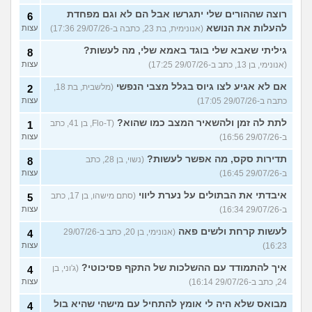
רוצה שההורים שלי יתגרשו אבל הם לא וגם מפחדת
6
להעלות את הנושא
(אנונימית, בת 23, כתבה ב-29/07/26 17:36)
עצות
גיליתי שאבא שלי בוגד באמא שלי, מה לעשות?
8
(אנונימי, בן 13, כתב ב-29/07/26 17:25)
עצות
אם לא אגיע לצו גיוס בגלל מצבי הנפשי
(מלשבית, בת 18,
2
כתבה ב-29/07/26 17:05)
עצות
לתת לה זמן ולהשאיר המצב כמו שהוא?
(Flo-T, בן 41, כתב
1
ב-29/07/26 16:56)
עצות
תדירות סקס, מה אפשר לעשות?
(נשוי, בן 28, כתב
8
ב-29/07/26 16:45)
עצות
איבדתי את הבתולים על נערת ליווי
(סתם מישהו, בן 17, כתב
5
ב-29/07/26 16:34)
עצות
לעשות קרחת ולשים פאה
(אנונימי, בן 20, כתב ב-29/07/26
4
16:23)
עצות
איך להתמודד עם ההשלכות של התקף פסיכוטי?
(ג'וני, בן
4
24, כתב ב-29/07/26 16:14)
עצות
מבואס שלא היה לי אומץ להתחיל עם מישהי שהיא בול
4