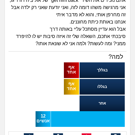
זוגיות
חיפוש שאלות
אתם מכירים את השיר "get him back" של אוליביה רודריגו,
אני מרגישה משהו דומה לזה, ואני יודעת שאני רק ילדה אבל
|
זה מחרפן אותי, והוא לא מדבר איתי
היריון ולידה
הרשמה
התחברות
אנחנו באותת כיתת מחוננים.
אבל הוא עדיין מסתכל עליי באותה דרך
הורות ומשפחה
סיבכתי אתכם, השאלה שלי זה איזה סיבות יש לו להיפרד
ממני? ומה לעשות? ולמה אני לא שונאת אותו?
מתבגרים
למה?
מהבקו"ם... ועד מתי?!
אף
בגללך
אחד
לימודים וסטודנטים
אף
בגללו
אחד
עבודה וקריירה
אחר
חברים ואנשים
12
אנשים
בית, שכנים ושותפים