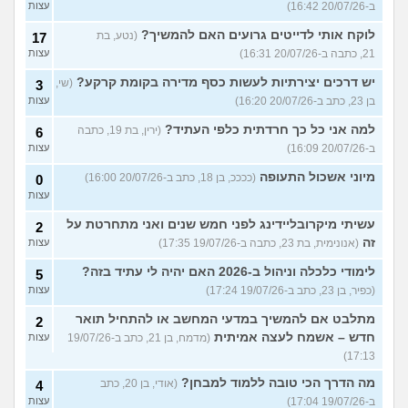
ב-20/07/26 16:42)
עצות
לוקח אותי לדייטים גרועים האם להמשיך?
(נטע, בת
17
21, כתבה ב-20/07/26 16:31)
עצות
יש דרכים יצירתיות לעשות כסף מדירה בקומת קרקע?
(שי,
3
בן 23, כתב ב-20/07/26 16:20)
עצות
למה אני כל כך חרדתית כלפי העתיד?
(ירין, בת 19, כתבה
6
ב-20/07/26 16:09)
עצות
מיוני אשכול התעופה
(ככככ, בן 18, כתב ב-20/07/26 16:00)
0
עצות
עשיתי מיקרובליידינג לפני חמש שנים ואני מתחרטת על
2
זה
(אנונימית, בת 23, כתבה ב-19/07/26 17:35)
עצות
לימודי כלכלה וניהול ב-2026 האם יהיה לי עתיד בזה?
5
(כפיר, בן 23, כתב ב-19/07/26 17:24)
עצות
מתלבט אם להמשיך במדעי המחשב או להתחיל תואר
2
חדש – אשמח לעצה אמיתית
(מדמח, בן 21, כתב ב-19/07/26
עצות
17:13)
מה הדרך הכי טובה ללמוד למבחן?
(אודי, בן 20, כתב
4
ב-19/07/26 17:04)
עצות