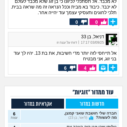
לא מכבד. אל תסתכלי לכיוונו כי בן זוג שלא מכבד לעולם
לא יכבד. כיבוד בא מבית וככל הנראה זה מה שראה בבית.
תלכי לחוגים ותעסיקי עצמך עוד יהייה אחר.
0
0
דניאל, בן 33
|
03/09/25 17:17
דווח על עצה זו
אל תייחסי לזה יותר מדי חשיבות, את בת 13. יהיו לך עוד
בני זוג, אני מבטיח
6
4
עוד ממדור "זוגיות"
חדשות במדור
אקראיות במדור
חברה שלי חושבת שאני קמצן,
6
מה לעשות?
(ליאור, בן 23)
עצות
גיליתי שבן זוגי היה בעבר עם