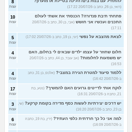
להתחיל עם בנות בים/ הליכה בטיילת או מועדון?
8
(רואי, בן 26, כתב ב-20/07/26 17:22)
עצות
פתחתי תיבת פנדורה? הכנסתי את אשתי לעולם
10
התכנים ועכשיו אני חושש
(אבי, בן 30, כתב ב-20/07/26
עצות
17:11)
לצאת מהצבא על נפשי
(יוני, בן 19, כתב ב-20/07/26 17:02)
5
עצות
חלום שחוזר על עצמו ילדים שבאים לי בחלום, האם
4
יש משמעות לחלומות?
(אב עובד, בן 44, כתב ב-20/07/26
עצות
16:53)
ללמוד סיעוד למטרת הגירה במצבי?
(אלכס, בן 31, כתב
4
ב-20/07/26 16:42)
עצות
לוקח אותי לדייטים גרועים האם להמשיך?
(נטע, בת
17
21, כתבה ב-20/07/26 16:31)
עצות
יש דרכים יצירתיות לעשות כסף מדירה בקומת קרקע?
(שי,
3
בן 23, כתב ב-20/07/26 16:20)
עצות
למה אני כל כך חרדתית כלפי העתיד?
(ירין, בת 19, כתבה
6
ב-20/07/26 16:09)
עצות