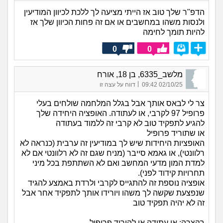
הדפ"ר שלך טוב אז הייתי מציעה לך ללכת לכיוון המודיעין
ולנסות משהו במחשבים או אם זה פחות הכיוון שלך אז
להיות תומך לחימה
0
0
מלשב_6335, בן 18, אורח
|
02/10/25 09:42
דווח על עצה זו
צר לי לבאס אותך אבל בגלל המלחמה שולחים בעלי
פרופיל 97 לקרבי, או לעתודה. האופציה היחידה שלך
להגיע לתפקיד טוב לא קרבי זה ללמוד בעתודה
או שתוריד פרופיל
האופציות היחידות שיש לך במודיעין זה ערבית (כנראה לא
רלוונטי), או גאמא סייבר (מניח שגם זה לא רלוונטי אם לא
למדת המון מדעי המחשב ואם לא השתתפת בכל מיני
תחרויות קידוד לפני).
אופציה נוספת זה להתגייס לקרבי ולרדת באמצע להגיד
שנפצעת שקשה לך משהו ויורידו אותך לתפקיד אחר אבל
זה לא יהיה תפקיד טוב
בקצרה: או עתודה או להוריד פרופיל