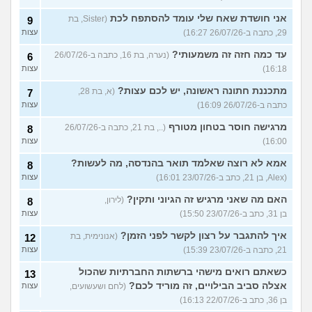
אני חושדת שאח שלי עומד להסתפח לכת
(Sister, בת
9
29, כתבה ב-26/07/26 16:27)
עצות
עד כמה חזה זה משמעותי?
(נערה, בת 16, כתבה ב-26/07/26
6
16:18)
עצות
מתכננת חתונה ראשונה, יש לכם עצות?
(א, בת 28,
7
כתבה ב-26/07/26 16:09)
עצות
מרגישה חוסר בטחון מטורף
(.., בת 21, כתבה ב-26/07/26
8
16:00)
עצות
אמא לא רוצה שאלמד תואר בהנדסה, מה לעשות?
8
(Alex, בן 21, כתב ב-23/07/26 16:01)
עצות
האם מה שאני מרגיש זה הגיוני ותקין?
(לירון,
8
בן 31, כתב ב-23/07/26 15:50)
עצות
איך להתגבר על רצון לקשר לפני הזמן?
(אנונימית, בת
12
21, כתבה ב-23/07/26 15:39)
עצות
כשאתם רואים מישהי ברשתות החברתיות שהכול
13
אצלה סביב הבילויים, זה מוריד לכם?
(לחם ושעשועים,
עצות
בן 36, כתב ב-22/07/26 16:13)