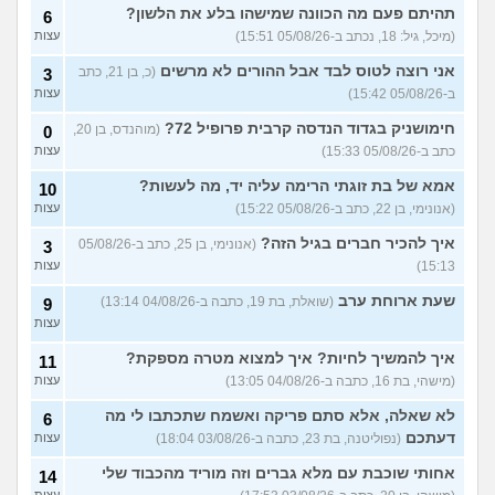
תהיתם פעם מה הכוונה שמישהו בלע את הלשון?
6
מסלול אופק מודיעין - האם
2
(מיכל, גיל: 18, נכתב ב-05/08/26 15:51)
עצות
כדאי?
(ליהי, בת 18)
עצות
אני רוצה לטוס לבד אבל ההורים לא מרשים
(כ, בן 21, כתב
3
מה לסמן בשאלון העדפות אם
1
ב-05/08/26 15:42)
עצות
אני לא רוצה קרבי?
(אנונימי, בן
עצות
17)
חימושניק בגדוד הנדסה קרבית פרופיל 72?
(מוהנדס, בן 20,
0
כתב ב-05/08/26 15:33)
עצות
עוד שאלות חדשות במדור
אמא של בת זוגתי הרימה עליה יד, מה לעשות?
10
(אנונימי, בן 22, כתב ב-05/08/26 15:22)
עצות
איך להכיר חברים בגיל הזה?
(אנונימי, בן 25, כתב ב-05/08/26
3
15:13)
עצות
שעת ארוחת ערב
(שואלת, בת 19, כתבה ב-04/08/26 13:14)
9
עצות
איך להמשיך לחיות? איך למצוא מטרה מספקת?
11
(מישהי, בת 16, כתבה ב-04/08/26 13:05)
עצות
לא שאלה, אלא סתם פריקה ואשמח שתכתבו לי מה
6
דעתכם
(נפוליטנה, בת 23, כתבה ב-03/08/26 18:04)
עצות
אחותי שוכבת עם מלא גברים וזה מוריד מהכבוד שלי
14
עצות