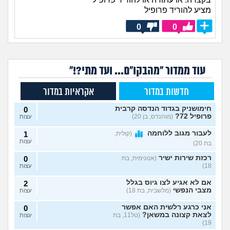
מציע להוריד פרופיל
0
0
עוד ממדור "מהבקו"ם... ועד מתי?!"
חדשות במדור
אקראיות במדור
חימושניק בגדוד הנדסה קרבית
0
פרופיל 72?
(מוהנדס, בן 20)
עצות
לעבור מגוב ללוחמה
(קולית,
1
עצות
בת 20)
רכזת שירות ישיר
(אנונימית, בת
0
18)
עצות
אם לא אגיע לצו גיוס בגלל
2
מצבי הנפשי
(מלשבית, בת 18)
עצות
אני כרגע רלשית האם אפשר
0
לצאת קצונה במשאן?
(טל11, בת
עצות
19)