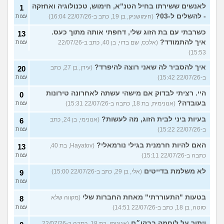
לאנשים ששירתו בחיל הטנ"א, חימוש, טכנולוגיה ואחזקה
1
- להשלים ל-03?
(חימושניק, בן 19, כתב ב-22/07/26 16:04)
עצות
כשרבתי עם בת הזוג שלי, דחפתי אותה מתוך כעס.
13
איך להתמודד?
(אלכס, שם בדוי, בן 40, כתב ב-22/07/26
עצות
15:53)
איך להסביר לה שאני רוצה להיפרד?
(עידן, בן 27, כתב
20
ב-22/07/26 15:42)
עצות
היי. רציתי לבדוק אם מישהי עשתה לאחרונה טירונות
0
בעובדה?
(אנונימית, בת 18, כתבה ב-22/07/26 15:31)
עצות
בעיות ביני לבית הזוג, מה לעשות?
(אנונימי, בן 24, כתב
6
ב-22/07/26 15:22)
עצות
האם להיות חרמנית בגילי נורמאלי?
(Hayatov, בת 40,
13
כתבה ב-22/07/26 15:11)
עצות
לא משלמת בדייטים
(אלי, בן 29, כתב ב-22/07/26 15:00)
9
עצות
בטעות "התעוררתי" מאחת החברות שלי
(מקווה שלא
8
סוטה, בן 18, כתב ב-22/07/26 14:51)
עצות
ויתור על לוחמה בבקו״ם
(אנונימי, בת 18, כתבה ב-22/07/26