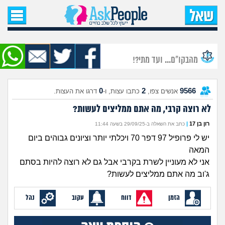
עמוד הבית
שאל שאלה
מהבקו"ם... ועד מתי?!
שאלות חדשות
0
2
9566
אנשים צפו,
כתבו עצות, ו-
דרגו את העצות.
שאלות שעוררו עניין
לא רוצה קרבי, מה אתם ממליצים לעשות?
עצות חדשות
רון בן 17
|
כתב את השאלה ב-29/09/25 בשעה 11:44
יש לי פרופיל 97 דפר 70 ויכלתי יותר וציונים גבוהים ביום
מה קורה כאן?
המאה
אני לא מעוניין לשרת בקרבי אבל גם לא רוצה להיות בסתם
מתחם הטיפים
ג'וב מה אתם ממליצים לעשות?
הזמן
דווח
עקוב
נהל
מדורים