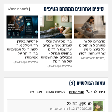
מה שעובר עליי
טיפים אחרונים ממתחם הטיפים
|
למתחם המלא
שומרים על הגוף
הוספת טיפ
פיננסי וכלכלה
בין הסדינים
מדברים על זה
בלי מסגרות ובלי
פרטיות בעידן
פתוח: 5 מיתוסים
שגרה: איך שומרים
הדיגיטלי: איך
על צעצועי מין
על שנת הילדים
לשמור על אנונימיות
חיות מחמד
שהגיע הזמן לנפץ
בחופש הגדול -
בלי לוותר על
ומצילים את השפיות
אמינות?
(מערכת AskPeople)
של ההורים?
(מערכת AskPeople)
יוקר המחיה
(מערכת AskPeople)
גאווה
עצות הגולשים (
2
)
כיצד להציג?
מהאהודות
מהפחות אהודות
מהחדשות
סנופקין, בת 22
|
29/09/25 12:17
דווח על עצה זו