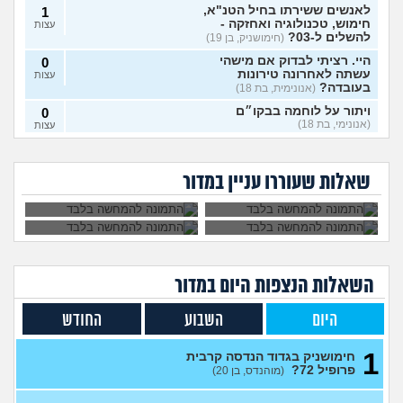
לאנשים ששירתו בחיל הטנ"א,
1
חימוש, טכנולוגיה ואחזקה -
עצות
להשלים ל-03?
(חימושניק, בן 19)
היי. רציתי לבדוק אם מישהי
0
עשתה לאחרונה טירונות
עצות
בעובדה?
(אנונימית, בת 18)
ויתור על לוחמה בבקו״ם
0
(אנונימי, בת 18)
עצות
אני רוצה להתגייס
השתחררתי מהצבא
ללוחמה. האם גברים
על פרופיל 21
ויתור על לוחמה בבקו״ם מה
1
לא מעוניינת לקבל את
איך להתמודד עם
ימנעו לצאת איתי?
ומתחרטת, אפשר
עושים אחרי?
(אנונימי, בת 18)
עצות
החיסונים בבקום, אני
החרטה על אי עשיית
לחזור לשרת?
שאלות שעוררו עניין במדור
יכולה לוותר?
צבא?
לצאת מהצבא על נפשי
(יוני, בן
5
19)
עצות
מיוני אשכול התעופה
(ככככ, בן
0
18)
עצות
השאלות הנצפות ה
יום
במדור
מה דעתכם על מסלול מודאל
3
בחיל המודיעין?
(צגצגצג, בן 18)
עצות
היום
השבוע
החודש
צה"ל מכחיש החזרת ציוד א
1
בזמן שהחזרתי, וההשלכות
עצות
1
(משוחרר )?(, בן 21)
חימושניק בגדוד הנדסה קרבית
פרופיל 72?
(מוהנדס, בן 20)
מה עושים עם החיים עכשיו?
4
(אנוני, בת 18)
עצות