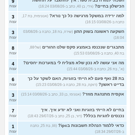
הפכתי למורה בבית ספר. איך להתגבר על תחושת
9
הכישלון בחיים?
(גידי, בן 40, כתב ב-03/08/26 16:24)
עצות
למה ירידה במשקל מרגישה כל כך נורא?
(אנונימית, בת 17,
3
כתבה ב-03/08/26 16:15)
עצות
השקעה ראשונה בשוק ההון
(שירה, בת 18, כתבה ב-03/08/26
3
16:04)
עצות
מתבגרים שנכנסו באמצע סקס שלנו ההורים
(שלי88,
8
בת 40, כתבה ב-03/08/26 15:53)
עצות
מה אני עושה לא נכון שלא מצליח לי במערכות יחסים?
4
(א׳, בת 26, כתבה ב-03/08/26 15:44)
עצות
בת 28 ואף פעם לא הייתי בזוגיות, האם לשקר על כך
6
בדייט ראשון?
(רווקה, בת 28, כתבה ב-03/08/26 15:23)
עצות
אקסית מתנהגת מוזר?
(אנונימי, בן 33, כתב ב-03/08/26 15:14)
3
עצות
בחיים לא הייתי בזוגיות ואני לא יודע איך. איך
7
נכנסים לזוגיות בכלל?
(דור, בן 25, כתב ב-29/07/26 18:43)
עצות
כדאי ללמוד הנהלת חשבונות בipc?
(lili, בת 25, כתבה
1
ב-29/07/26 18:34)
עצות