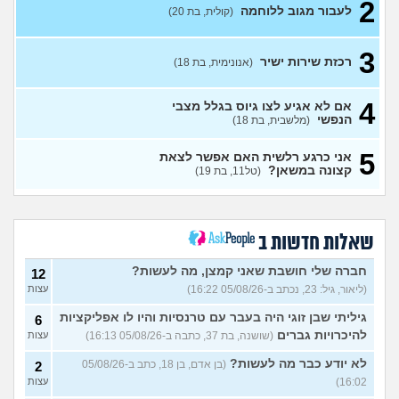
2
לעבור מגוב ללוחמה
(קולית, בת 20)
אנשים שעברו מחיל הטנא/
0
יודעים איך לעבור
(חיילת, בת 19)
עצות
3
שירות לאומי באגף השיקום
3
רכזת שירות ישיר
(אנונימית, בת 18)
(שיר, בת 18)
עצות
כדאי לחתום קבע או לא?
2
(xxx,
4
אם לא אגיע לצו גיוס בגלל מצבי
בן 21)
עצות
הנפשי
(מלשבית, בת 18)
גלי צהל, מישהו יכול להסביר לי
0
5
אני כרגע רלשית האם אפשר לצאת
מה התפקיד?
(הי, בן 19)
עצות
קצונה במשאן?
(טל11, בת 19)
איזה תפקיד הכי כדאי (מנילה)
0
לפני גיוס עולה ליב
(Akppp, בת
עצות
17)
מנהל רשת בחיל התקשוב או
שאלות חדשות ב
0
לוחם הגנה אווירית?
(Maor,
עצות
בן 19)
חברה שלי חושבת שאני קמצן, מה לעשות?
12
(ליאור, גיל: 23, נכתב ב-05/08/26 16:22)
עצות
שתי אופציות קשות לפני
2
השירות בצה"ל
(ניצן, בן 18)
עצות
גיליתי שבן זוגי היה בעבר עם טרנסיות והיו לו אפליקציות
6
התנשקתי עם מישהו מהבסיס
6
להיכרויות גברים
(שושנה, בת 37, כתבה ב-05/08/26 16:13)
עצות
שלי ואני לא יודעת מה אני
עצות
מרגישה לגבי זה
(תמר, בת 20)
לא יודע כבר מה לעשות?
(בן אדם, בן 18, כתב ב-05/08/26
2
16:02)
עצות
אפשרי לקבל מנ״תית בסירוב
0
בבאקום?
(ליה, בת 20)
עצות