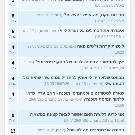
1
ב-29/07/26 16:56)
עצות
תדירות סקס, מה אפשר לעשות?
(נשוי, בן 28, כתב
8
ב-29/07/26 16:45)
עצות
איבדתי את הבתולים על נערת ליווי
(סתם מישהו, בן 17, כתב
5
ב-29/07/26 16:34)
עצות
לעשות קרחת ולשים פאה
(אנונימי, בן 20, כתב ב-29/07/26
4
16:23)
עצות
איך להתמודד עם ההשלכות של התקף פסיכוטי?
(ג'וני, בן
4
24, כתב ב-29/07/26 16:14)
עצות
מבואס שלא היה לי אומץ להתחיל עם מישהי שהיא בול
4
הטעם שלי
(אנונימי, בן 25, כתב ב-29/07/26 16:05)
עצות
שאלה לסטודנטים ולמהנדסי תוכנה - האם עדיין כדאי
4
ללמוד הנדסת תוכנה?
(אסראא, בת 18, כתבה ב-29/07/26
עצות
15:56)
אני כרגע רלשית האם אפשר לצאת קצונה במשאן?
0
(טל11, בת 19, כתבה ב-26/07/26 16:47)
עצות
בחורה אובססיבית מה לעשות?
(אלירן, בן 30, כתב
13