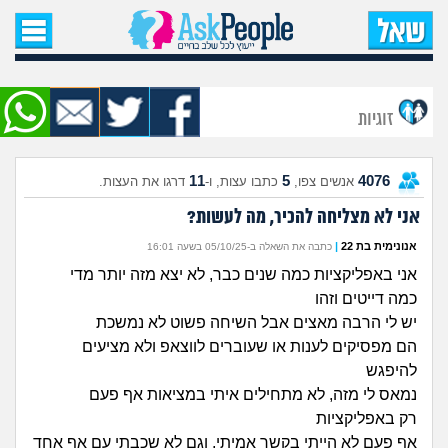
עמוד הבית
שאל שאלה
זוגיות
שאלות חדשות
11
5
4076
אנשים צפו,
כתבו עצות, ו-
דרגו את העצות.
שאלות שעוררו עניין
אני לא מצליחה להכיר, מה לעשות?
עצות חדשות
אנונימית בת 22
|
כתבה את השאלה ב-05/10/25 בשעה 16:01
אני באפליקציות כמה שנים כבר, לא יצא מזה יותר מדי
מה קורה כאן?
כמה דייטים וזהו
יש לי הרבה מאצים אבל השיחה פשוט לא נמשכת
מתחם הטיפים
הם מפסיקים לענות או שעוברים לווצאפ ולא מציעים
להיפגש
מדורים
נמאס לי מזה, לא מתחילים איתי במציאות אף פעם
רק באפליקציות
אף פעם לא הייתי בקשר אמיתי, וגם לא שכבתי עם אף אחד