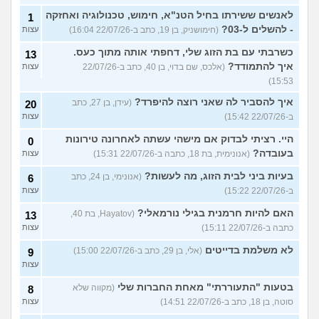
לאנשים ששירתו בחיל הטנ"א, חימוש, טכנולוגיה ואחזקה
1
- להשלים ל-03?
(חימושניק, בן 19, כתב ב-22/07/26 16:04)
עצות
כשרבתי עם בת הזוג שלי, דחפתי אותה מתוך כעס.
13
איך להתמודד?
(אלכס, שם בדוי, בן 40, כתב ב-22/07/26
עצות
15:53)
איך להסביר לה שאני רוצה להיפרד?
(עידן, בן 27, כתב
20
ב-22/07/26 15:42)
עצות
היי. רציתי לבדוק אם מישהי עשתה לאחרונה טירונות
0
בעובדה?
(אנונימית, בת 18, כתבה ב-22/07/26 15:31)
עצות
בעיות ביני לבית הזוג, מה לעשות?
(אנונימי, בן 24, כתב
6
ב-22/07/26 15:22)
עצות
האם להיות חרמנית בגילי נורמאלי?
(Hayatov, בת 40,
13
כתבה ב-22/07/26 15:11)
עצות
לא משלמת בדייטים
(אלי, בן 29, כתב ב-22/07/26 15:00)
9
עצות
בטעות "התעוררתי" מאחת החברות שלי
(מקווה שלא
8
סוטה, בן 18, כתב ב-22/07/26 14:51)
עצות