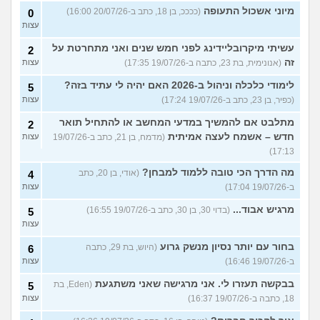
מיוני אשכול התעופה
(ככככ, בן 18, כתב ב-20/07/26 16:00)
0
עצות
עשיתי מיקרובליידינג לפני חמש שנים ואני מתחרטת על
2
זה
(אנונימית, בת 23, כתבה ב-19/07/26 17:35)
עצות
לימודי כלכלה וניהול ב-2026 האם יהיה לי עתיד בזה?
5
(כפיר, בן 23, כתב ב-19/07/26 17:24)
עצות
מתלבט אם להמשיך במדעי המחשב או להתחיל תואר
2
חדש – אשמח לעצה אמיתית
(מדמח, בן 21, כתב ב-19/07/26
עצות
17:13)
מה הדרך הכי טובה ללמוד למבחן?
(אודי, בן 20, כתב
4
ב-19/07/26 17:04)
עצות
מרגיש אבוד...
(בדוי 30, בן 30, כתב ב-19/07/26 16:55)
5
עצות
בחור עם יותר נסיון מנשק גרוע
(היוש, בת 29, כתבה
6
ב-19/07/26 16:46)
עצות
בבקשה תעזרו לי. אני מרגישה שאני משתגעת
(Eden, בת
5
18, כתבה ב-19/07/26 16:37)
עצות