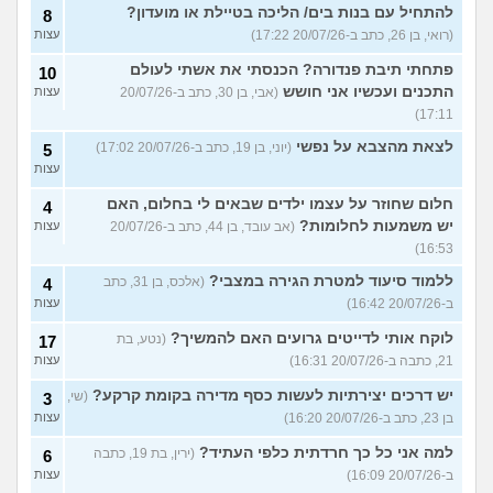
להתחיל עם בנות בים/ הליכה בטיילת או מועדון?
8
(רואי, בן 26, כתב ב-20/07/26 17:22)
עצות
פתחתי תיבת פנדורה? הכנסתי את אשתי לעולם
10
התכנים ועכשיו אני חושש
(אבי, בן 30, כתב ב-20/07/26
עצות
17:11)
לצאת מהצבא על נפשי
(יוני, בן 19, כתב ב-20/07/26 17:02)
5
עצות
חלום שחוזר על עצמו ילדים שבאים לי בחלום, האם
4
יש משמעות לחלומות?
(אב עובד, בן 44, כתב ב-20/07/26
עצות
16:53)
ללמוד סיעוד למטרת הגירה במצבי?
(אלכס, בן 31, כתב
4
ב-20/07/26 16:42)
עצות
לוקח אותי לדייטים גרועים האם להמשיך?
(נטע, בת
17
21, כתבה ב-20/07/26 16:31)
עצות
יש דרכים יצירתיות לעשות כסף מדירה בקומת קרקע?
(שי,
3
בן 23, כתב ב-20/07/26 16:20)
עצות
למה אני כל כך חרדתית כלפי העתיד?
(ירין, בת 19, כתבה
6
ב-20/07/26 16:09)
עצות