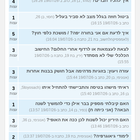
איך להכיר חברים?
(טוהר, בן 16, כתב ב-19/07/26 16:26)
4
עצות
ביטול חוזה בגלל מצב לא סביר בעליל
(חסוי, בן 26,
1
כתב ב-19/07/26 16:15)
עצות
איך לדעת אם אני בחורה יפה? / מושכת כלפי חוץ?
5
(לאמפסיקהלחשוב, בת 21, כתבה ב-19/07/26 16:04)
עצות
לצאת לעצמאות או לרדוף אחרי החלום? החישוב
3
הכלכלי שלי לא מסתדר
(ירין, בת 19, כתבה ב-19/07/26
עצות
15:55)
עזרה ויעוץ: בזוגיות מדהימה אבל חושק בבנות אחרות
3
(אנונימי, בן 20, כתב ב-19/07/26 15:44)
עצות
ראיתי מישהו בטיסה והתביישתי להתחיל איתו
(Stoyosach,
3
בן 16, כתב ב-19/07/26 15:40)
עצות
האם קיבלתי מספיק בבר אילן כדי להמשיך לשנה
1
הבאה? (אני כיתה ח)
(כפיר, בן 14, כתב ב-19/07/26 13:57)
עצות
האם היריון יכול לשנות לכן ככה את האופי?
(אנונימי, בן 36,
3
כתב ב-19/07/26 13:46)
עצות
לימודי גיאוגרפיה?
(אנונימית, בת 19, כתבה ב-19/07/26 13:37)
2