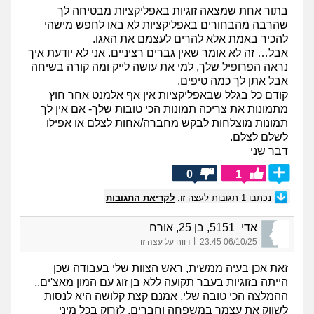
בתור אחת שמצאה זוגיות באפליקציות מבטיחה לך
שהרבה מהבחורים באפליקציות לא באו לחפש מישהי
להכיר באמת אלא להרים לעצמם את האגו.
אבל… זה לא אומר שאין גברים רציניים. אני לא יודעת איך
נראה הפרופיל שלך, למי את עושה לייק ומה קורה בשיחה
אבל אתן לך כמה טיפים.
קודם כל בגלל שבאפליקציות אין אף אלמנט אחר חוץ
מתמונות את צריכה תמונות הכי טובות שלך- אם אין לך
תמונות מוצלחות לבקש מחברה/אחות לצלם או אפילו
לשלם לצלם.
דבר שני
0
1
נכתבו
1
תגובות לעצה זו.
לקריאת התגובות
אדי_5151, בן 25, אורח
|
06/10/25 23:45
דווח על עצה זו
זאת אכן בעיה ממשית, ראש הצוות שלי בעבודה שכן
הייתה בזוגיות בעבר תקועה ללא בן זוג עם המון מאצ'ים..
ההמלצה הכי טובה שלי, אמנם קצת קלושה היא לנסות
לשווק את עצמך במשפחה וחברים, לזרוק בכל מיני