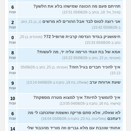
לא משלמת בדייטים
תהיתם פעם מה הכוונה שמישהו בלע את הלשון?
(אלי, בן
9
6
עצות
29)
(מיכל, גיל: 18, נכתב ב-05/08/26 15:51)
עצות
יוצאת איתו היום לדייט ראשון
3
אני רוצה לטוס לבד אבל ההורים לא מרשים
(כ, בן 21, כתב
2
(אנונימית, בת 18)
עצות
ב-05/08/26 15:42)
עצות
להתחיל עם בנות בים/ הליכה
8
חימושניק בגדוד הנדסה קרבית פרופיל 72?
(מוהנדס, בן 20,
0
בטיילת או מועדון?
(רואי, בן
עצות
כתב ב-05/08/26 15:33)
עצות
26)
לוקח אותי לדייטים גרועים
אמא של בת זוגתי הרימה עליה יד, מה לעשות?
17
8
האם להמשיך?
(נטע, בת 21)
עצות
(אנונימי, בן 22, כתב ב-05/08/26 15:22)
עצות
איך להכיר חברים בגיל הזה?
עוד שאלות חדשות במדור
(אנונימי, בן 25, כתב ב-05/08/26
3
15:13)
עצות
שעת ארוחת ערב
(שואלת, בת 19, כתבה ב-04/08/26 13:14)
9
עצות
איך להמשיך לחיות? איך למצוא מטרה מספקת?
10
(מישהי, בת 16, כתבה ב-04/08/26 13:05)
עצות
לא שאלה, אלא סתם פריקה ואשמח שתכתבו לי מה
6
דעתכם
(נפוליטנה, בת 23, כתבה ב-03/08/26 18:04)
עצות
אחותי שוכבת עם מלא גברים וזה מוריד מהכבוד שלי
14