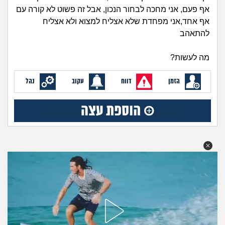
זוגיות
חיפוש שאלות
אף פעם, אני מחכה לבחור הנכון, אבל זה פשוט לא קורה עם
|
אף אחד,אני מפחדת שלא אצליח למצוא ולא אצליח
היריון ולידה
הרשמה
התחברות
להתאהב
הורות ומשפחה
מה לעשות?
מתבגרים
הזמן
דווח
עקוב
נהל
מהבקו"ם... ועד מתי?!
לימודים וסטודנטים
עבודה וקריירה
חברים ואנשים
בית, שכנים ושותפים