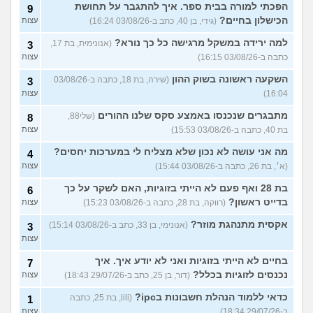
הפכתי למורה בבית ספר. איך להתגבר על תחושת
9
הכישלון בחיים?
(גידי, בן 40, כתב ב-03/08/26 16:24)
עצות
למה ירידה במשקל מרגישה כל כך נורא?
(אנונימית, בת 17,
3
כתבה ב-03/08/26 16:15)
עצות
השקעה ראשונה בשוק ההון
(שירה, בת 18, כתבה ב-03/08/26
3
16:04)
עצות
מתבגרים שנכנסו באמצע סקס שלנו ההורים
(שלי88,
8
בת 40, כתבה ב-03/08/26 15:53)
עצות
מה אני עושה לא נכון שלא מצליח לי במערכות יחסים?
4
(א׳, בת 26, כתבה ב-03/08/26 15:44)
עצות
בת 28 ואף פעם לא הייתי בזוגיות, האם לשקר על כך
6
בדייט ראשון?
(רווקה, בת 28, כתבה ב-03/08/26 15:23)
עצות
אקסית מתנהגת מוזר?
(אנונימי, בן 33, כתב ב-03/08/26 15:14)
3
עצות
בחיים לא הייתי בזוגיות ואני לא יודע איך. איך
7
נכנסים לזוגיות בכלל?
(דור, בן 25, כתב ב-29/07/26 18:43)
עצות
כדאי ללמוד הנהלת חשבונות בipc?
(lili, בת 25, כתבה
1
ב-29/07/26 18:34)
עצות