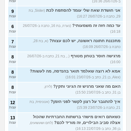
ב-26/07/26 16:36)
עצות
אני חושדת שאח שלי עומד להסתפח לכת
(Sister, בת
9
29, כתבה ב-26/07/26 16:27)
עצות
עד כמה חזה זה משמעותי?
(נערה, בת 16, כתבה ב-26/07/26
6
16:18)
עצות
מתכננת חתונה ראשונה, יש לכם עצות?
(א, בת 28,
7
כתבה ב-26/07/26 16:09)
עצות
מרגישה חוסר בטחון מטורף
(.., בת 21, כתבה ב-26/07/26
8
16:00)
עצות
אמא לא רוצה שאלמד תואר בהנדסה, מה לעשות?
8
(Alex, בן 21, כתב ב-23/07/26 16:01)
עצות
האם מה שאני מרגיש זה הגיוני ותקין?
(לירון,
8
בן 31, כתב ב-23/07/26 15:50)
עצות
איך להתגבר על רצון לקשר לפני הזמן?
(אנונימית, בת
12
21, כתבה ב-23/07/26 15:39)
עצות
כשאתם רואים מישהי ברשתות החברתיות שהכול
13
אצלה סביב הבילויים, זה מוריד לכם?
(לחם ושעשועים,
עצות
בן 36, כתב ב-22/07/26 16:13)