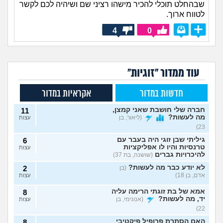
שבהחלט תוכלי להכיר מישהו רציני שם ושיהיה לכם לקשר
לטווח ארוך.
4
0
עוד ממדור "זוגיות"
חדשות במדור
אקראיות במדור
חברה שלי חושבת שאני קמצן,
11
מה לעשות?
(ליאור, בן
עצות
23)
גיליתי שבן זוגי היה בעבר עם
6
טרנסיות והיו לו אפליקציות
עצות
להיכרויות גברים
(שושנה, בת 37)
לא יודע כבר מה לעשות?
(בן
2
אדם, בן 18)
עצות
אמא של בת זוגתי הרימה עליה
8
יד, מה לעשות?
(אנונימי, בן
עצות
22)
האם הסתרת פרופיל פיקטיבי
8