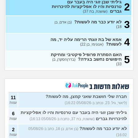
הטעם שלי
(אנונימי, בן 25)
גיליתי שבן זוגי היה בעבר עם
2
טרנסיות והיו לו אפליקציות להיכרויות
בחורה אובססיבית מה לעשות?
13
גברים
(שושנה, בת 37)
(אלירן, בן 30)
עצות
3
לא יודע כבר מה לעשות?
(בן אדם, בן
מתכננת חתונה ראשונה, יש
7
18)
לכם עצות?
(א, בת 28)
עצות
4
האם מה שאני מרגיש זה הגיוני
אמא של בת זוגתי הרימה עליה יד, מה
8
ותקין?
לעשות?
(לירון, בן 31)
(אנונימי, בן 22)
עצות
איך להתגבר על רצון לקשר
12
האם הסתרת פרופיל פיקטיבי ומחיקת
5
לפני הזמן?
(אנונימית, בת 21)
חיפושים נחשב בגידה?
עצות
(בדרןהסקרן, בן
33)
כשאתם רואים מישהי ברשתות
13
החברתיות שהכול אצלה סביב
עצות
הבילויים, זה מוריד לכם?
(לחם ושעשועים, בן 36)
שאלות חדשות ב
כשרבתי עם בת הזוג שלי,
13
דחפתי אותה מתוך כעס. איך
חברה שלי חושבת שאני קמצן, מה לעשות?
עצות
11
להתמודד?
(אלכס, שם בדוי, בן
(ליאור, גיל: 23, נכתב ב-05/08/26 16:22)
עצות
40)
גיליתי שבן זוגי היה בעבר עם טרנסיות והיו לו אפליקציות
6
איך להסביר לה שאני רוצה
20
להיכרויות גברים
(שושנה, בת 37, כתבה ב-05/08/26 16:13)
עצות
להיפרד?
(עידן, בן 27)
עצות
לא יודע כבר מה לעשות?
(בן אדם, בן 18, כתב ב-05/08/26
2
בעיות ביני לבית הזוג, מה
6
לעשות?
(אנונימי, בן 24)
16:02)
עצות
עצות