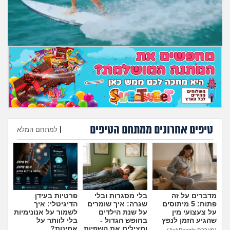
מה שעובר עליי
שומרים על הגוף
פיננסי וכלכלה
בין הסדינים
חיות מחמד
טיפים אחרונים ממתחם הטיפים
|
למתחם המלא
יוקר המחיה
הוספת טיפ
גאווה
מדברים על זה
בלי מסגרות ובלי
פרטיות בעידן
פתוח: 5 מיתוסים
שגרה: איך שומרים
הדיגיטלי: איך
על צעצועי מין
על שנת הילדים
לשמור על אנונימיות
שהגיע הזמן לנפץ
בחופש הגדול -
בלי לוותר על
ומצילים את השפיות
אמינות?
(מערכת AskPeople)