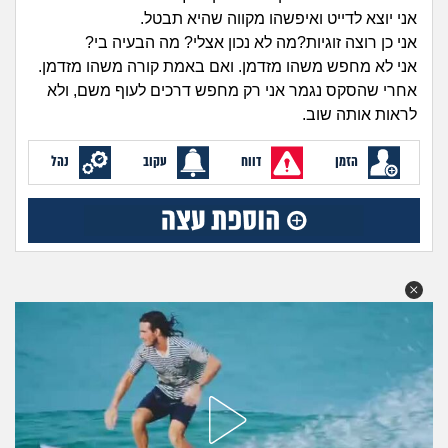
זוגיות
חיפוש שאלות
אני יוצא לדייט ואיפשהו מקווה שהיא תבטל.
|
אני כן רוצה זוגיות?מה לא נכון אצלי? מה הבעיה בי?
היריון ולידה
הרשמה
התחברות
אני לא מחפש משהו מזדמן. ואם באמת קורה משהו מזדמן.
אחרי שהסקס נגמר אני רק מחפש דרכים לעוף משם, ולא
הורות ומשפחה
לראות אותה שוב.
מתבגרים
הזמן
דווח
עקוב
נהל
מהבקו"ם... ועד מתי?!
לימודים וסטודנטים
עבודה וקריירה
חברים ואנשים
בית, שכנים ושותפים