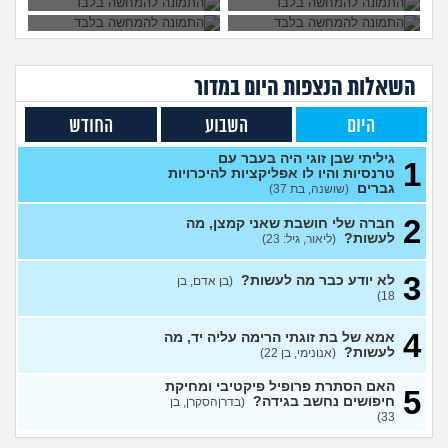
בחיים לא הייתי בזוגיות ואני לא
7
יודע איך. איך נכנסים לזוגיות
עצות
בכלל?
(דור, בן 25)
השאלות הנצפות ה
יום
במדור
לתת לה זמן ולהשאיר המצב
1
כמו שהוא?
(Flo-T, בן 41)
עצות
היום
השבוע
החודש
לעשות קרחת ולשים פאה
4
(אנונימי, בן 20)
עצות
גיליתי שבן זוגי היה בעבר עם
1
טרנסיות והיו לו אפליקציות להיכרויות
מבואס שלא היה לי אומץ
4
גברים
(שושנה, בת 37)
להתחיל עם מישהי שהיא בול
עצות
הטעם שלי
(אנונימי, בן 25)
2
חברה שלי חושבת שאני קמצן, מה
לעשות?
(ליאור, גיל: 23)
בחורה אובססיבית מה לעשות?
13
(אלירן, בן 30)
עצות
3
לא יודע כבר מה לעשות?
(בן אדם, בן
מתכננת חתונה ראשונה, יש
7
18)
לכם עצות?
(א, בת 28)
עצות
4
האם מה שאני מרגיש זה הגיוני
אמא של בת זוגתי הרימה עליה יד, מה
8
ותקין?
לעשות?
(לירון, בן 31)
(אנונימי, בן 22)
עצות
איך להתגבר על רצון לקשר
12
האם הסתרת פרופיל פיקטיבי ומחיקת
5
לפני הזמן?
(אנונימית, בת 21)
חיפושים נחשב בגידה?
עצות
(בדרןהסקרן, בן
33)
כשאתם רואים מישהי ברשתות
13
החברתיות שהכול אצלה סביב