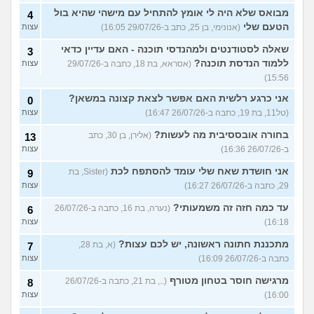
מבואס שלא היה לי אומץ להתחיל עם מישהי שהיא בול
4
הטעם שלי
(אנונימי, בן 25, כתב ב-29/07/26 16:05)
עצות
שאלה לסטודנטים ולמהנדסי תוכנה - האם עדיין כדאי
3
ללמוד הנדסת תוכנה?
(אסראא, בת 18, כתבה ב-29/07/26
עצות
15:56)
אני כרגע רלשית האם אפשר לצאת קצונה במשאן?
0
(טל11, בת 19, כתבה ב-26/07/26 16:47)
עצות
בחורה אובססיבית מה לעשות?
(אלירן, בן 30, כתב
13
ב-26/07/26 16:36)
עצות
אני חושדת שאח שלי עומד להסתפח לכת
(Sister, בת
9
29, כתבה ב-26/07/26 16:27)
עצות
עד כמה חזה זה משמעותי?
(נערה, בת 16, כתבה ב-26/07/26
6
16:18)
עצות
מתכננת חתונה ראשונה, יש לכם עצות?
(א, בת 28,
7
כתבה ב-26/07/26 16:09)
עצות
מרגישה חוסר בטחון מטורף
(.., בת 21, כתבה ב-26/07/26
8
16:00)
עצות