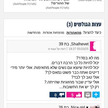
של ההורים?
(מערכת AskPeople)
(מערכת AskPeople)
עצות הגולשים (
3
)
כיצד להציג?
מהאהודות
מהפחות אהודות
מהחדשות
Shalhevet, בת 39
|
05/10/25 19:27
דווח על עצה זו
מה לא בסדר?
יכול להיות כל כך הרבה דברים.
יכול להיות שיוצא עם נשים שלא מתאימות. אולי יותר מידי
דייטים ואתה כבר פשוט נמאס לך?
אולי טוב לך לבד?
אולי עדיין שבור מהזוגיות שהייתה.?
רק לך יש את התשובות…
0
5
♥ Nice girl, בת 26