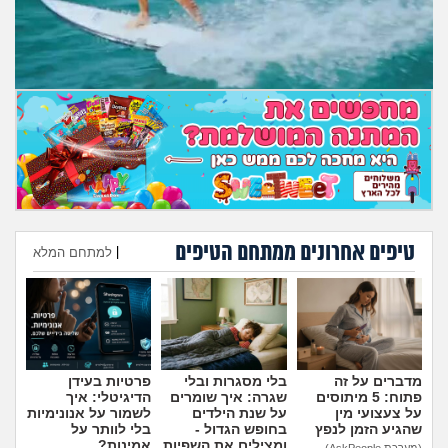
מה שעובר עליי
שומרים על הגוף
פיננסי וכלכלה
בין הסדינים
חיות מחמד
טיפים אחרונים ממתחם הטיפים
|
למתחם המלא
יוקר המחיה
הוספת טיפ
גאווה
מדברים על זה
בלי מסגרות ובלי
פרטיות בעידן
פתוח: 5 מיתוסים
שגרה: איך שומרים
הדיגיטלי: איך
על צעצועי מין
על שנת הילדים
לשמור על אנונימיות
שהגיע הזמן לנפץ
בחופש הגדול -
בלי לוותר על
ומצילים את השפיות
אמינות?
(מערכת AskPeople)