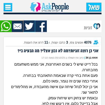
עמוד הבית
שאל שאלה
זוגיות
שאלות חדשות
11
3
4076
אנשים צפו,
כתבו עצות, ו-
דרגו את העצות.
שאלות שעוררו עניין
אני כן רוצה זוגיות?מה לא נכון אצלי? מה הבעיה בי?
עצות חדשות
אאא בן 34
|
כתב את השאלה ב-05/10/25 בשעה 17:10
בכל דייט שיש לי בשנים האחרונות, אני ממש משתעמם
מה קורה כאן?
מהבחורה.
פעם אחת בחיי קרה שבאמת התאהבתי בבחורה.
מתחם הטיפים
אחרי כמה שנים זה נגמר, ומאז כלום.
אני כן יכול לנהל שיחה עם אישה מהעבודה, או מהלימודים
לתואר שני.
מדורים
ובאמת יש צחוק ויש שיחות עומק.
אבל בדייט? כלום. אין ריגוש ואין לחץ.