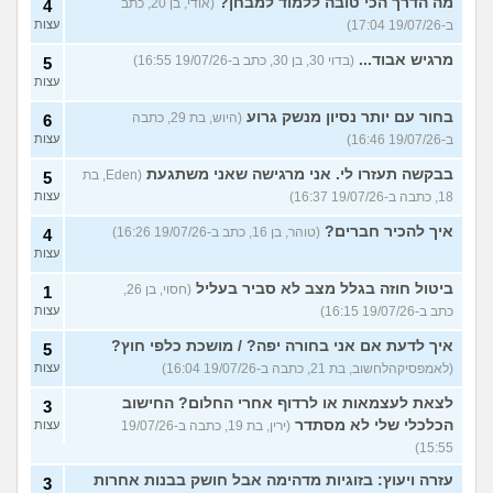
מה הדרך הכי טובה ללמוד למבחן?
(אודי, בן 20, כתב
4
ב-19/07/26 17:04)
עצות
מרגיש אבוד...
(בדוי 30, בן 30, כתב ב-19/07/26 16:55)
5
עצות
בחור עם יותר נסיון מנשק גרוע
(היוש, בת 29, כתבה
6
ב-19/07/26 16:46)
עצות
בבקשה תעזרו לי. אני מרגישה שאני משתגעת
(Eden, בת
5
18, כתבה ב-19/07/26 16:37)
עצות
איך להכיר חברים?
(טוהר, בן 16, כתב ב-19/07/26 16:26)
4
עצות
ביטול חוזה בגלל מצב לא סביר בעליל
(חסוי, בן 26,
1
כתב ב-19/07/26 16:15)
עצות
איך לדעת אם אני בחורה יפה? / מושכת כלפי חוץ?
5
(לאמפסיקהלחשוב, בת 21, כתבה ב-19/07/26 16:04)
עצות
לצאת לעצמאות או לרדוף אחרי החלום? החישוב
3
הכלכלי שלי לא מסתדר
(ירין, בת 19, כתבה ב-19/07/26
עצות
15:55)
עזרה ויעוץ: בזוגיות מדהימה אבל חושק בבנות אחרות
3