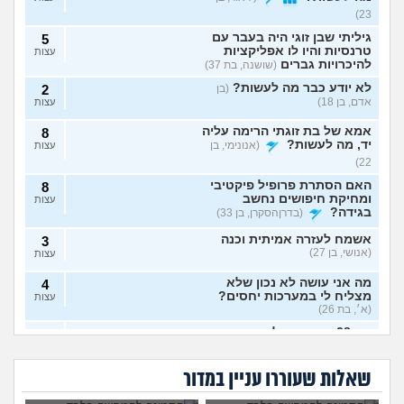
23)
גיליתי שבן זוגי היה בעבר עם
5
טרנסיות והיו לו אפליקציות
עצות
להיכרויות גברים
(שושנה, בת 37)
לא יודע כבר מה לעשות?
(בן
2
אדם, בן 18)
עצות
אמא של בת זוגתי הרימה עליה
8
יד, מה לעשות?
(אנונימי, בן
עצות
22)
האם הסתרת פרופיל פיקטיבי
8
ומחיקת חיפושים נחשב
עצות
בגידה?
(בדרןהסקרן, בן 33)
אשמח לעזרה אמיתית וכנה
3
(אנושי, בן 27)
עצות
מה אני עושה לא נכון שלא
4
מצליח לי במערכות יחסים?
עצות
(א׳, בת 26)
בת 28 ואף פעם לא הייתי
6
אבא של בעלי מסתכל
האם להתגרש בשביל
בזוגיות, האם לשקר על כך
עצות
עלי בצורה מחפיצה,
אהבה? או שזה רק
מה לעשות עם
הוא התאהב בבחורה
בדייט ראשון?
(רווקה, בת 28)
מה לעשות?
ריגוש?
העובדה שאשתי
אחרת, איך להגיב?
שאלות שעוררו עניין במדור
הרימה עליי ידיים?
אקסית מתנהגת מוזר?
(אנונימי,
3
בן 33)
עצות