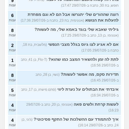
9
חופש, בת 30, כתבה ב-29/07/26 17:47)
עצות
רוצה שההורים שלי יתגרשו אבל הם לא וגם מפחדת
6
להעלות את הנושא
(אנונימית, בת 23, כתבה ב-29/07/26 17:36)
עצות
גיליתי שאבא שלי בוגד באמא שלי, מה לעשות?
8
(אנונימי, בן 13, כתב ב-29/07/26 17:25)
עצות
אם לא אגיע לצו גיוס בגלל מצבי הנפשי
(מלשבית, בת 18,
2
כתבה ב-29/07/26 17:05)
עצות
לתת לה זמן ולהשאיר המצב כמו שהוא?
(Flo-T, בן 41, כתב
1
ב-29/07/26 16:56)
עצות
תדירות סקס, מה אפשר לעשות?
(נשוי, בן 28, כתב
8
ב-29/07/26 16:45)
עצות
איבדתי את הבתולים על נערת ליווי
(סתם מישהו, בן 17, כתב
5
ב-29/07/26 16:34)
עצות
לעשות קרחת ולשים פאה
(אנונימי, בן 20, כתב ב-29/07/26
4
16:23)
עצות
איך להתמודד עם ההשלכות של התקף פסיכוטי?
(ג'וני, בן
4
24, כתב ב-29/07/26 16:14)
עצות