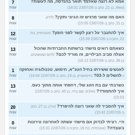
אמא לא רוצה שאלמד תואר בהנדסה, מה לעשות?
7
(Alex, בן 21, כתב ב-23/07/26 16:01)
עצות
האם מה שאני מרגיש זה הגיוני ותקין?
(לירון,
8
בן 31, כתב ב-23/07/26 15:50)
עצות
איך להתגבר על רצון לקשר לפני הזמן?
(אנונימית, בת
12
21, כתבה ב-23/07/26 15:39)
עצות
כשאתם רואים מישהי ברשתות החברתיות שהכול
13
אצלה סביב הבילויים, זה מוריד לכם?
(לחם ושעשועים,
עצות
בן 36, כתב ב-22/07/26 16:13)
לאנשים ששירתו בחיל הטנ"א, חימוש, טכנולוגיה ואחזקה
1
- להשלים ל-03?
(חימושניק, בן 19, כתב ב-22/07/26 16:04)
עצות
כשרבתי עם בת הזוג שלי, דחפתי אותה מתוך כעס.
13
איך להתמודד?
(אלכס, שם בדוי, בן 40, כתב ב-22/07/26
עצות
15:53)
איך להסביר לה שאני רוצה להיפרד?
(עידן, בן 27, כתב
20
ב-22/07/26 15:42)
עצות
היי. רציתי לבדוק אם מישהי עשתה לאחרונה טירונות
0
בעובדה?
(אנונימית, בת 18, כתבה ב-22/07/26 15:31)
עצות