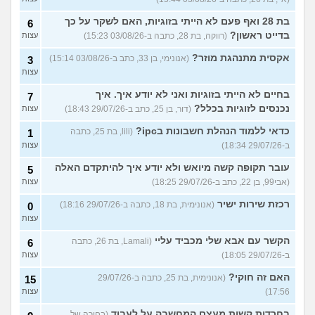
בת 28 ואף פעם לא הייתי בזוגיות, האם לשקר על כך
6
בדייט ראשון?
(רווקה, בת 28, כתבה ב-03/08/26 15:23)
עצות
אקסית מתנהגת מוזר?
(אנונימי, בן 33, כתב ב-03/08/26 15:14)
3
עצות
בחיים לא הייתי בזוגיות ואני לא יודע איך. איך
7
נכנסים לזוגיות בכלל?
(דור, בן 25, כתב ב-29/07/26 18:43)
עצות
כדאי ללמוד הנהלת חשבונות בipc?
(lili, בת 25, כתבה
1
ב-29/07/26 18:34)
עצות
עובר תקופה קשה מיואש ולא יודע איך להיתקדם האלה
5
(אבי99, בן 22, כתב ב-29/07/26 18:25)
עצות
רכזת שירות ישיר
(אנונימית, בת 18, כתבה ב-29/07/26 18:16)
0
עצות
הקשר עם אבא שלי מכביד עליי
(Lamali, בת 26, כתבה
6
ב-29/07/26 18:05)
עצות
האם זה חוקי?
(אנונימית, בת 25, כתבה ב-29/07/26
15
17:56)
עצות
בחרדות קשות מעצם המחשבה על לעבוד
(בחורה של