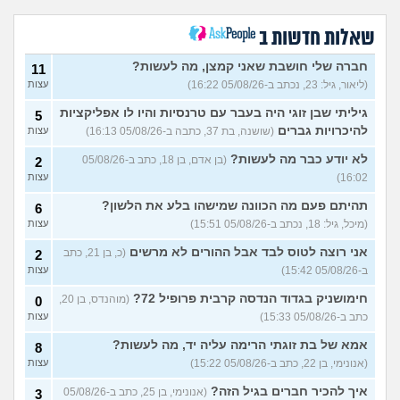
עצות
הבילויים, זה מוריד לכם?
(לחם ושעשועים, בן 36)
שאלות חדשות ב
כשרבתי עם בת הזוג שלי,
13
דחפתי אותה מתוך כעס. איך
חברה שלי חושבת שאני קמצן, מה לעשות?
עצות
11
להתמודד?
(אלכס, שם בדוי, בן
(ליאור, גיל: 23, נכתב ב-05/08/26 16:22)
עצות
40)
גיליתי שבן זוגי היה בעבר עם טרנסיות והיו לו אפליקציות
5
איך להסביר לה שאני רוצה
20
להיכרויות גברים
(שושנה, בת 37, כתבה ב-05/08/26 16:13)
עצות
להיפרד?
(עידן, בן 27)
עצות
לא יודע כבר מה לעשות?
(בן אדם, בן 18, כתב ב-05/08/26
2
בעיות ביני לבית הזוג, מה
6
לעשות?
(אנונימי, בן 24)
16:02)
עצות
עצות
לא משלמת בדייטים
תהיתם פעם מה הכוונה שמישהו בלע את הלשון?
(אלי, בן
9
6
עצות
29)
(מיכל, גיל: 18, נכתב ב-05/08/26 15:51)
עצות
יוצאת איתו היום לדייט ראשון
3
אני רוצה לטוס לבד אבל ההורים לא מרשים
(כ, בן 21, כתב
2
(אנונימית, בת 18)
עצות
ב-05/08/26 15:42)
עצות
להתחיל עם בנות בים/ הליכה
8
חימושניק בגדוד הנדסה קרבית פרופיל 72?
(מוהנדס, בן 20,
0
בטיילת או מועדון?
(רואי, בן
עצות
כתב ב-05/08/26 15:33)
עצות
26)
לוקח אותי לדייטים גרועים
אמא של בת זוגתי הרימה עליה יד, מה לעשות?
17
8
האם להמשיך?
(נטע, בת 21)
עצות
(אנונימי, בן 22, כתב ב-05/08/26 15:22)
עצות
איך להכיר חברים בגיל הזה?
עוד שאלות חדשות במדור
(אנונימי, בן 25, כתב ב-05/08/26
3