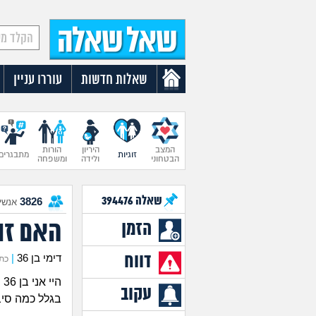
שאלות חדשות
עוררו עניין
המצב
היריון
הורות
זוגיות
מתבגרים
הבטחוני
ולידה
ומשפחה
שאלה
394476
3826
אנשים
האם זוג
הזמן
דווח
דימי בן 36
|
כתב א
היי אני בן 36 ואף פעם לא הייתה לי זוגיות רצינית.
עקוב
בגלל כמה סיבו