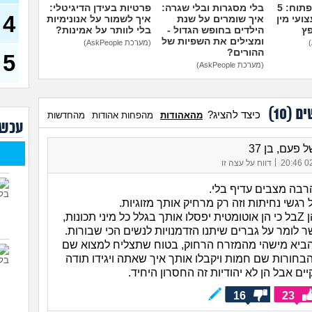
דחפת
מדברים על זה פתוח: 5
בלי מסגרות ובלי שגרה:
פרטיות בעידן הדיגיטלי:
להת
4
ועי מין
איך שומרים על שנת
איך לשמור על אנונימיות
40)
פץ
הילדים בחופש הגדול -
בלי לוותר על אמינות?
ומצילים את השפיות של
(מערכת AskPeople)
איך 
ההורים?
להי
5
(מערכת AskPeople)
בעיו
לעש
ים (
10
)
לא 
כיצד להציג?
מהאהודות
מהפחות אהודות
מהחדשות
עכשי
29)
יוצא
 פעם, בן 37
(אנוני
|
02/
דווח על עצה זו
להתח
בטיי
רבה מצבים עדיף בלי.
26)
 רגשי נחיתות וזה רק מרחיק אותך מזוגיות.
רוב הנשים הן Zבל כי הן אוטומטית יפסלו אותך בגלל כל מיני תכונות,
לוקח
האם
 לומר על גברים שיתנו הזדמנויות לנשים הכי שבורות.
ביא מישהי מהמזרח הרחוק, בטוח שתצליח למצוא שם
בחורות שם חמות ויקבלו אותך איך שאתה ויגידו תודה
ם אבל הן לא יהודיות זה החסרון היחיד.
16
23