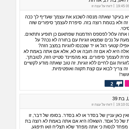
|
09/
דווח על עצה זו
א בעיקר שאתה מנסה לשכנע את עצמך שעדיף לך ככה
זה ולא בטמת רוצה בזה. סיפרת לעצמך סיפורים שזה
כוי.
ז אתה עלול לפספס הזדמנות שפתאום כן תופיע ותתאים.
עת על נכים שמצאו זוגיות עם בחורה לא נכה? על
פילו קטועי רגל או יד שנכנסו לזוגיות במצב הזה?
שאלה היא לא אם זה חובה או לא, אלא אם אתה באמת לא
פרת לעצמך סיפורים. צא מהמיינד סטייט הזה, לטובתך.
וגיות וגם לחיים ללא זוגיות. זה טוב שאתה מודע לקשיים
ה צריך לבוא עם קצת תקווה ואופטימיות.
ושר!
2
39
|
02/
דווח על עצה זו
אין כאן עניין של בסדר או לא בסדר. בסופו של דבר, זו
 של כל אםד. השאלה היא אם אתה באמת לא רוצה בת
 מפחד לנסות כי אתה מפחד שלא תצליח ו/או תיפגע.