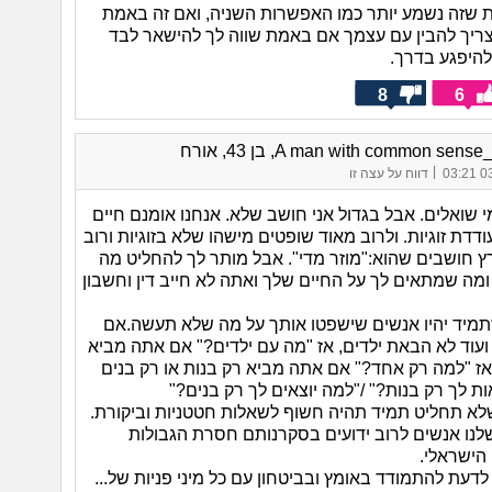
ת שזה נשמע יותר כמו האפשרות השניה, ואם זה באמת
צריך להבין עם עצמך אם באמת שווה לך להישאר לבד
היפגע בדרך.
8
6
A man with common sen, בן 43, אורח
|
03/
דווח על עצה זו
י שואלים. אבל בגדול אני חושב שלא. אנחנו אומנם חיים
ת זוגיות. ולרוב מאוד שופטים מישהו שלא בזוגיות ורוב
 חושבים שהוא:"מוזר מדי". אבל מותר לך להחליט מה
מה שמתאים לך על החיים שלך ואתה לא חייב דין וחשבון
מיד יהיו אנשים שישפטו אותך על מה שלא תעשה.אם
ועוד לא הבאת ילדים, אז "מה עם ילדים?" אם אתה מביא
אז "למה רק אחד?" אם אתה מביא רק בנות או רק בנים
ות לך רק בנות?" /"למה יוצאים לך רק בנים?"
לא תחליט תמיד תהיה חשוף לשאלות חטטניות וביקורת.
לנו אנשים לרוב ידועים בסקרנותם חסרת הגבולות
הישראלי.
לדעת להתמודד באומץ ובביטחון עם כל מיני פניות של...