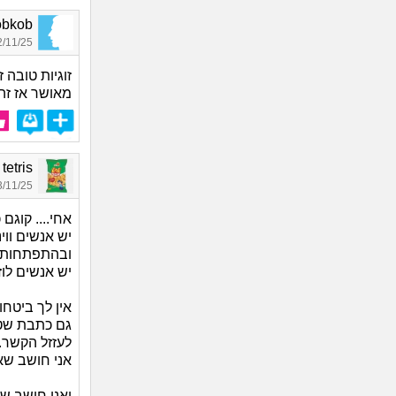
kobkob, בן
11/25 22:02
זוגיות טובה 
מאושר אז זה
ark tetris
11/25 16:41
אחי.... קוגם
יש אנשים וו
ובהתפתחות
יש אנשים לוז
אין לך ביטחו
גם כתבת שטו
לעזזל הקשר..
אני חושב שאת
ואני חושב ש