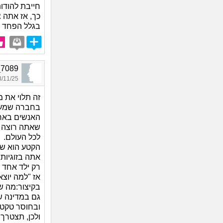
חייבת להודו
כך, אז אתה 
בגלל הפחד ל
se_7089
11/25 03:21
זה תלוי את מ
בחברה שמעודד
האנשים בארץ
שאתה רוצה ו
לכל העולם.
הקטע הוא שת
אתה בזוגיות 
רק ילד אחד 
אז "למה יוצא
בקיצור:מה ש
גם במדינה ש
ובחוסר טקט 
ולכן, תצטרך 