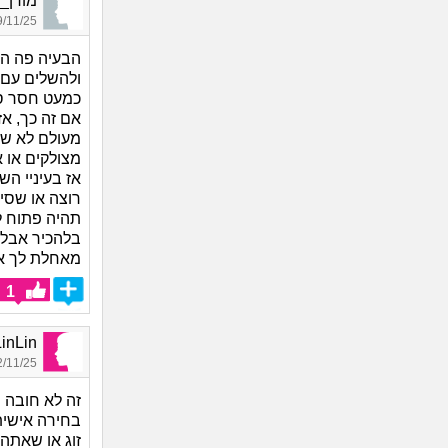
מורן_8477, בת 27, אורחת
11/25 19:45
הבעיה פה הי
ולהשלים עם 
כמעט חסר סי
אם זה כך, א
מעולם לא שמ
מצולקים או א
אז בעיניי ה
רוצה או שסי
תהיה פתוח לז
בלהכיר אבל ז
מאחלת לך א
1
LinLin, בת 
11/25 19:10
זה לא חובה ו
בחירה אישית
זוג או שאתה