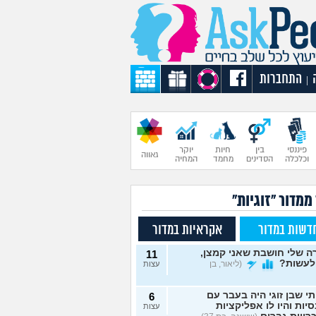
התחברות
|
פיננסי
בין
חיות
יוקר
גאווה
וכלכלה
הסדינים
מחמד
המחיה
ממדור "זוגיות"
דשות במדור
אקראיות במדור
 שלי חושבת שאני קמצן,
11
לעשות?
(ליאור, בן
עצות
תי שבן זוגי היה בעבר עם
6
יות והיו לו אפליקציות
עצות