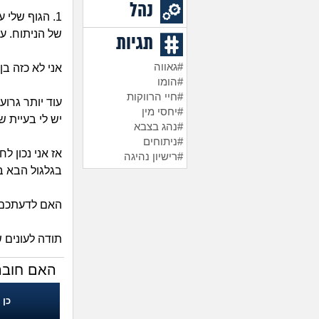
נהל
1. הגוף שלי 
של הניתוח. ע
תגיות
#גאווה
אני לא כזה בן
#הומו
#חיי הרווקות
עוד יותר גרוע
#יחסי מין
יש לי בעיית ש
#נהג בצבא
#ניתוחים
אז אני נכון ל
#רישיון נהיגה
בגלגול הבא ב
האם לדעתכם ז
תודה לעונים 
האם חובה 
כן