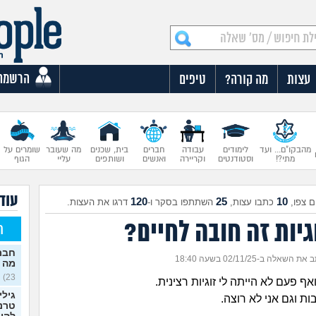
הרשמה
עצות
מה קורה?
טיפים
מהבקו"ם... ועד
לימודים
עבודה
חברים
בית, שכנים
מה שעובר
שומרים על
מתי?!
וסטודנטים
וקריירה
ואנשים
ושותפים
עליי
הגוף
עוד 
120
25
10
 צפו,
כתבו עצות,
השתתפו בסקר ו-
דרגו את העצות.
יות זה חובה לחיים?
ח
חברה
ת השאלה ב-02/11/25 בשעה 18:40
מה 
23)
גילי
ת וגם אני לא רוצה.
טרנס