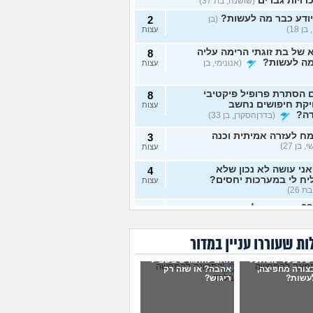
רויות גברים
(שושנה, בת 37)
ודע כבר מה לעשות?
(בן
2
ן 18)
עצות
של בת זוגתי הרימה עליה
8
מה לעשות?
(אנונימי, בן
עצות
 הסתרת פרופיל פיקטיבי
8
יקת חיפושים נחשב
עצות
דה?
(בדרןהסקרן, בן 33)
ח לעזרה אמיתית וכנה
3
 בן 27)
עצות
ני עושה לא נכון שלא
4
ח לי במערכות יחסים?
עצות
ת 26)
בת 28 ואף פעם לא הייתי
6
יות, האם לשקר על כך
עצות
ט ראשון?
(רווקה, בת 28)
ת שעוררו עניין במדור
ית מתנהגת מוזר?
(אנונימי,
3
של בעלי מסתכל
האם להתגרש בשביל
עצות
בצורה מחפיצה,
אהבה? או שזה רק
עשות?
ריגוש?
ם לא הייתי בזוגיות ואני לא
7
 איך. איך נכנסים לזוגיות
עצות
ל?
(דור, בן 25)