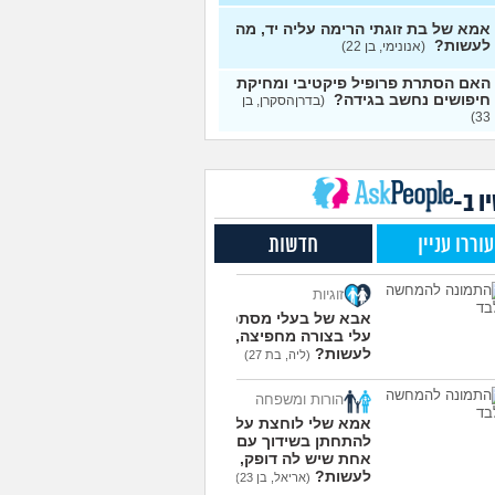
י אותה מתוך כעס. איך
עצות
מודד?
(אלכס, שם בדוי, בן
אמא של בת זוגתי הרימה עליה יד, מה
לעשות?
(אנונימי, בן 22)
להסביר לה שאני רוצה
20
האם הסתרת פרופיל פיקטיבי ומחיקת
פרד?
(עידן, בן 27)
עצות
חיפושים נחשב בגידה?
(בדרןהסקרן, בן
33)
ת ביני לבית הזוג, מה
6
ות?
(אנונימי, בן 24)
עצות
משלמת בדייטים
(אלי, בן
9
עצות
ו ב-
ת איתו היום לדייט ראשון
3
עוררו עניין
חדשות
מית, בת 18)
עצות
יל עם בנות בים/ הליכה
8
זוגיות
לת או מועדון?
(רואי, בן
עצות
אבא של בעלי מסתכל
עלי בצורה מחפיצה, מה
 אותי לדייטים גרועים
17
לעשות?
(ליה, בת 27)
 להמשיך?
(נטע, בת 21)
עצות
הורות ומשפחה
עוד שאלות חדשות במדור
אמא שלי לוחצת עליי
להתחתן בשידוך עם כל
אחת שיש לה דופק, מה
לעשות?
(אריאל, בן 23)