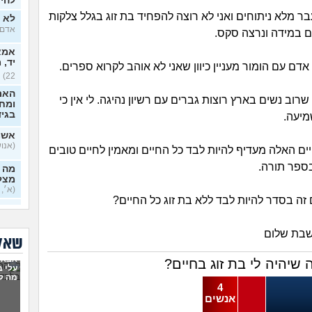
להיכ
עבר מלא ניתוחים ואני לא רוצה להפחיד בת זוג בגלל צלקות
לא י
אדם, ב
ם במידה ונרצה סקס.
אמא 
יד, 
 אדם עם הומור מעניין כיוון שאני לא אוהב לקרוא ספרים.
22)
האם
 שרוב נשים בארץ רוצות גברים עם רשיון נהיגה. לי אין כי
ומח
בגי
מיעה.
אשמ
(אנושי,
חיים האלה מעדיף להיות לבד כל החיים ומאמין לחיים טובים
ספר תורה.
מה א
מצלי
(א׳, ב
ה בסדר להיות לבד ללא בת זוג כל החיים?
בזוג
בדיי
שבת שלום
שאלו
אקס
אבא 
בן 33)
שיהיה לי בת זוג בחיים?
עלי 
מה ל
בחיי
4
יודע
אנשים
בכל