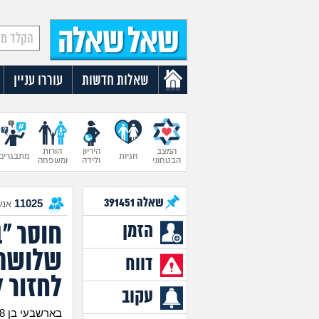
שאלות חדשות
עוררו עניין
המצב
היריון
הורות
זוגיות
מתבגרים
הבטחוני
ולידה
ומשפחה
שאלה
391451
11025
אנש
חוסר "
הזמן
שלושה 
דווח
לחזור ל
עקוב
בארשבעי בן 38