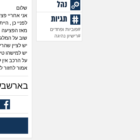
נהל
שלום
אני אחריי פצי
תגיות
לפניי כן , היי
#פוביות ופחדים
מאז הפציעה ,
#רישיון נהיגה
שוב על המלגז
יש לציין שהר
יש למישהו טיפ
על הרכב אין לי
אמור לחזור לע
בארשבעי