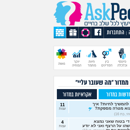
התחברות
|
פיננסי
בין
חיות
יוקר
גאווה
וכלכלה
הסדינים
מחמד
המחיה
 ממדור "מה שעובר עליי"
דשות במדור
אקראיות במדור
להמשיך לחיות? איך
11
וא מטרה מספקת?
עצות
, בת 16)
די בטוח שאני נמצא
4
הו על הרצף ואני לא יודע
עצות