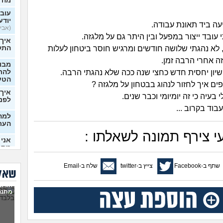
מה 
עובר
יודע
עה ביד תאונת עבודה.
(אבי99, בן 22)
תי עובד ייצור במפעל ובין היתר גם על מלגזה.
איך
 לא נהגתי שלושה חודשים ומרגיש חוסר ביטחון לעלות
התק
ה אחרי הרבה זמן.
מבוא
ישיון יחסית חדש כחצי שנה ככה שלא נהגתי הרבה.
להתח
הטע
ים איך לחזור לנהוג בבטחון על מלגזה ?
איך 
 בעיה כי זה יומיומי וכבר שנים.
לפני
בוד בקרוב ...
למה 
העת
 צירף תמונה לשאלתו :
אני 
מתמ
(Supervegeta, בן 29)
שתף ב-Facebook
צייץ ב-twitter
שלח ב-Email
בעלי
שאלו
הגיונ
מרגי
מתנה
להת
מה ע
(אנוני,