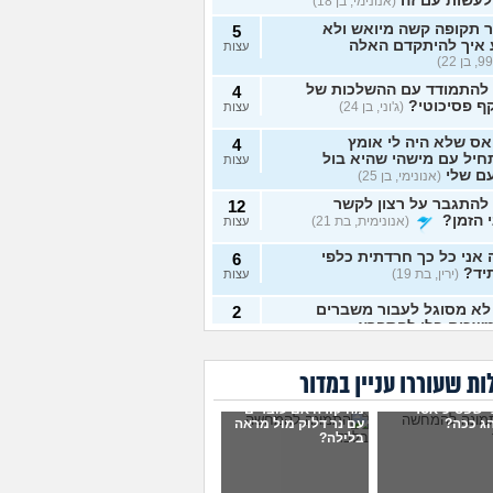
לעשות עם זה
(אנונימי, בן 18)
 תקופה קשה מיואש ולא
5
 איך להיתקדם האלה
עצות
 להתמודד עם ההשלכות של
4
ף פסיכוטי?
(ג'וני, בן 24)
עצות
ס שלא היה לי אומץ
4
יל עם מישהי שהיא בול
עצות
ם שלי
(אנונימי, בן 25)
להתגבר על רצון לקשר
12
 הזמן?
(אנונימית, בת 21)
עצות
אני כל כך חרדתית כלפי
6
יד?
(ירין, בת 19)
עצות
לא מסוגל לעבור משברים
2
שכים בלי להתפרץ
עצות
 חסר רגשות באופן מדאיג
13
ת שעוררו עניין במדור
(אנונימית, בת 33)
עצות
י שפסיכיאטר
מה קורה אם עוברים
ש תקוע בחיים, איך
ג ככה?
עם נר דלוק מול מראה
2
בלילה?
מודד?
(zak, בן 25)
עצות
ושים עם החיים עכשיו?
4
 בת 18)
עצות