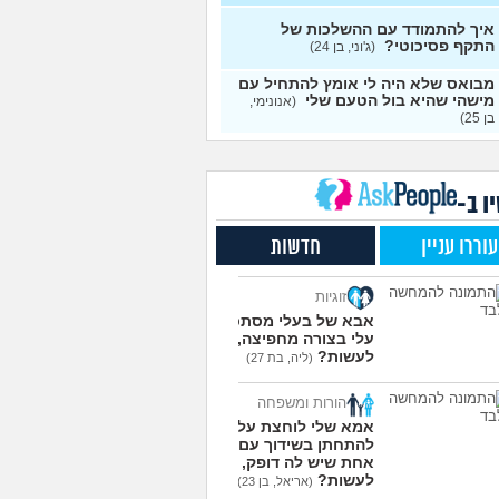
עצות
איך להתמודד עם ההשלכות של
התקף פסיכוטי?
ן מוצצת אצבע כהרגעה,
(ג'וני, בן 24)
7
יתן לעשות?
(נרקיס, בת
עצות
מבואס שלא היה לי אומץ להתחיל עם
מישהי שהיא בול הטעם שלי
(אנונימי,
 את ארון הילדות בבית
5
בן 25)
ים ומוצף בזכרונות. איך
עצות
מודד?
(כבר גדול, בן 35)
מפסיקים לפחד מזה שהזמן
9
ר?
(אליזבת, בת 24)
עצות
ו ב-
י אנשים מתייעצים כל
5
עוררו עניין
חדשות
?
(פפרוני, בן 25)
עצות
ד את הרעב בחיים שלי
3
זוגיות
ה לחזור לזה!
(זלדוס, בן 22)
עצות
אבא של בעלי מסתכל
בודדה מאוד בלי חברים כבר 5
5
עלי בצורה מחפיצה, מה
 ולא יודעת איפה להכיר
לעשות?
עצות
(ליה, בת 27)
בת 23)
הורות ומשפחה
עוד שאלות חדשות במדור
אמא שלי לוחצת עליי
להתחתן בשידוך עם כל
אחת שיש לה דופק, מה
לעשות?
(אריאל, בן 23)