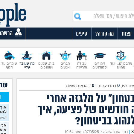
הרשמה
עצות
מה קורה?
טיפים
מהבקו"ם... ועד
לימודים
עבודה
חברים
בית, שכנים
מה שעובר
שומרים על
מתי?!
וסטודנטים
וקריירה
ואנשים
ושותפים
עליי
הגוף
עוד
0
0
ים צפו,
כתבו עצות, ו-
דרגו את העצות.
בטחון" על מלגזה אחרי
ח
חודשים של פציעה, איך
איך 
למצ
נהוג בביטחון?
(מישהי
אני 
איפש
|
כתב את השאלה ב-07/05/25 בשעה 10:54