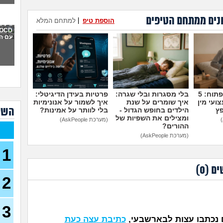
איך 
נים ממתחם הטיפים
הוספת טיפ
|
למתחם המלא
תקיפ
גילית
עם ה
אני 
למה 
כבר 
בהוליוו
חושב
או 
מדברים על זה פתוח: 5
בלי מסגרות ובלי שגרה:
פרטיות בעידן הדיגיטלי:
ועי מין
איך שומרים על שנת
איך לשמור על אנונימיות
מה 
השא
פץ
הילדים בחופש הגדול -
בלי לוותר על אמינות?
אני 
ומצילים את השפיות של
(מערכת AskPeople)
לעב
ההורים?
(מערכת AskPeople)
נקלע
בן 41)
1
נזכ
ים (
0
)
רעה
2
העבו
כאשר
כסף
3
(אנונימ
נכתבו עצות לבארשבעי,
כתיבת עצה כעת
הרס 