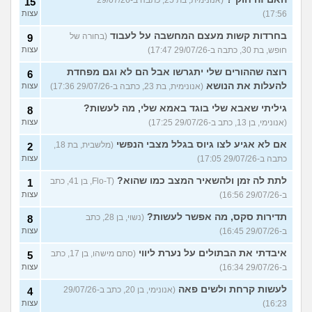
(אנונימית, בת 25, כתבה ב-29/07/26
15
17:56)
עצות
בחרדות קשות מעצם המחשבה על לעבוד
(בחורה של
9
חופש, בת 30, כתבה ב-29/07/26 17:47)
עצות
רוצה שההורים שלי יתגרשו אבל הם לא וגם מפחדת
6
להעלות את הנושא
(אנונימית, בת 23, כתבה ב-29/07/26 17:36)
עצות
גיליתי שאבא שלי בוגד באמא שלי, מה לעשות?
8
(אנונימי, בן 13, כתב ב-29/07/26 17:25)
עצות
אם לא אגיע לצו גיוס בגלל מצבי הנפשי
(מלשבית, בת 18,
2
כתבה ב-29/07/26 17:05)
עצות
לתת לה זמן ולהשאיר המצב כמו שהוא?
(Flo-T, בן 41, כתב
1
ב-29/07/26 16:56)
עצות
תדירות סקס, מה אפשר לעשות?
(נשוי, בן 28, כתב
8
ב-29/07/26 16:45)
עצות
איבדתי את הבתולים על נערת ליווי
(סתם מישהו, בן 17, כתב
5
ב-29/07/26 16:34)
עצות
לעשות קרחת ולשים פאה
(אנונימי, בן 20, כתב ב-29/07/26
4
16:23)
עצות