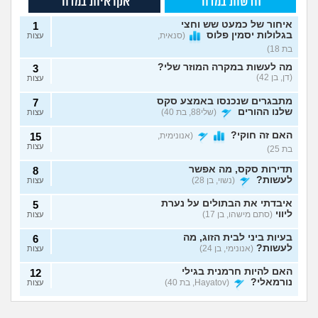
חדשות במדור
אקראיות במדור
איחור של כמעט שש וחצי
1
בגלולות יסמין פלוס
(סנאית,
עצות
בת 18)
מה לעשות במקרה המוזר שלי?
3
(דן, בן 42)
עצות
מתבגרים שנכנסו באמצע סקס
7
שלנו ההורים
(שלי88, בת 40)
עצות
האם זה חוקי?
(אנונימית,
15
עצות
בת 25)
תדירות סקס, מה אפשר
8
לעשות?
(נשוי, בן 28)
עצות
איבדתי את הבתולים על נערת
5
ליווי
(סתם מישהו, בן 17)
עצות
בעיות ביני לבית הזוג, מה
6
לעשות?
(אנונימי, בן 24)
עצות
האם להיות חרמנית בגילי
12
נורמאלי?
(Hayatov, בת 40)
עצות
נפרדנו ברע ויש אצלו
שכבתי עם מלא
בטעות "התעוררתי" מאחת
8
סרטון סקס שלנו, מה
גברים ונדבקתי
החברות שלי
(מקווה שלא
עצות