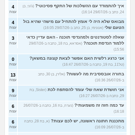
איך להתמודד עם ההשלכות של התקף פסיכוטי?
(ג'וני, בן
4
24, כתב ב-29/07/26 16:14)
עצות
מבואס שלא היה לי אומץ להתחיל עם מישהי שהיא בול
4
הטעם שלי
(אנונימי, בן 25, כתב ב-29/07/26 16:05)
עצות
שאלה לסטודנטים ולמהנדסי תוכנה - האם עדיין כדאי
3
ללמוד הנדסת תוכנה?
(אסראא, בת 18, כתבה ב-29/07/26
עצות
15:56)
אני כרגע רלשית האם אפשר לצאת קצונה במשאן?
0
(טל11, בת 19, כתבה ב-26/07/26 16:47)
עצות
בחורה אובססיבית מה לעשות?
(אלירן, בן 30, כתב
13
ב-26/07/26 16:36)
עצות
אני חושדת שאח שלי עומד להסתפח לכת
(Sister, בת
9
29, כתבה ב-26/07/26 16:27)
עצות
עד כמה חזה זה משמעותי?
(נערה, בת 16, כתבה ב-26/07/26
6
16:18)
עצות
מתכננת חתונה ראשונה, יש לכם עצות?
(א, בת 28, כתבה
6
ב-26/07/26 16:09)
עצות