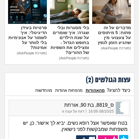
מה שעובר עליי
שומרים על הגוף
מדברים על זה
בלי מסגרות ובלי
פרטיות בעידן
פתוח: 5 מיתוסים
שגרה: איך שומרים
הדיגיטלי: איך
פיננסי וכלכלה
על צעצועי מין
על שנת הילדים
לשמור על אנונימיות
שהגיע הזמן לנפץ
בחופש הגדול -
בלי לוותר על
ומצילים את השפיות
אמינות?
(מערכת AskPeople)
בין הסדינים
של ההורים?
(מערכת AskPeople)
(מערכת AskPeople)
חיות מחמד
עצות הגולשים (
2
)
יוקר המחיה
כיצד להציג?
מהאהודות
מהפחות אהודות
מהחדשות
גאווה
ס_8819, בת 90, אורחת
|
08/10/25 16:06
דווח על עצה זו
בטח שאפשר אצל רופא נשים. יביא לך אישור. כן, יש
משפחות שמבקשות לפני נישואין.