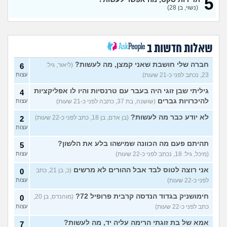
5
מפנטז על חבר טוב שלי
(Pita, בן
4
(נשוי, בן 28)
28)
עצות
חרדי - נערות ליווי
(ישראל, בן
8
עצות
19)
שאלות חדשות ב
האם חוויתי תקיפה מינית?
14
עצות
חברה שלי חושבת שאני קמצן, מה לעשות?
(ליאור, גיל:
(רוויטל, בת 24)
6
23, נכתב לפני כ-21 שעות)
עצות
בנות,אתן הייתן "מסדרות" את
5
אח שלכם במצב כזה?
עצות
גיליתי שבן זוגי היה בעבר עם טרנסיות והיו לו אפליקציות
4
(לוחם שקרוב ל'חרור, בן 21)
להיכרויות גברים
(שושנה, בת 37, כתבה לפני כ-21 שעות)
עצות
מסאג׳יסט מעורער
4
לא יודע כבר מה לעשות?
(בן אדם, בן 18, כתב לפני כ-22 שעות)
2
עצות
(מסאג׳יסט מעורער, בן 26)
עצות
אנחנו מקיימים יחסים עם
5
בגדים וזה לא מפריע לבעלי,
עצות
תהיתם פעם מה הכוונה שמישהו בלע את הלשון?
5
מה לעשות?
(דיאנה, בת 42)
(מיכל, גיל: 18, נכתב לפני כ-22 שעות)
עצות
מחזור לאחר כמה שעות, זה
9
אני רוצה לטוס לבד אבל ההורים לא מרשים
בטוח?
(כ, בן 21, כתב
(שלומי, בן 21)
0
עצות
לפני כ-22 שעות)
עצות
נשוי מפנטז על ליידיבויס
3
(מאטיטיהו, בן 37)
עצות
חימושניק בגדוד הנדסה קרבית פרופיל 72?
(מוהנדס, בן 20,
0
כתב לפני כ-22 שעות)
עצות
למישהו יש עצה איך לדכא את
7
החשק המיני?
(יפה, בת 43)
עצות
אמא של בת זוגתי הרימה עליה יד, מה לעשות?
7