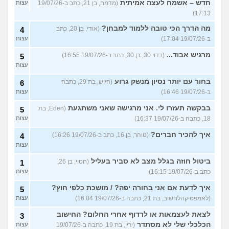
חדש – אשמח לעצה אמיתית
(מדמח, בן 21, כתב ב-19/07/26
עצות
17:13)
מה הדרך הכי טובה ללמוד למבחן?
(אודי, בן 20, כתב
4
ב-19/07/26 17:04)
עצות
מרגיש אבוד...
(בדוי 30, בן 30, כתב ב-19/07/26 16:55)
5
עצות
בחור עם יותר נסיון מנשק גרוע
(היוש, בת 29, כתבה
6
ב-19/07/26 16:46)
עצות
בבקשה תעזרו לי. אני מרגישה שאני משתגעת
(Eden, בת
5
18, כתבה ב-19/07/26 16:37)
עצות
איך להכיר חברים?
(טוהר, בן 16, כתב ב-19/07/26 16:26)
4
עצות
ביטול חוזה בגלל מצב לא סביר בעליל
(חסוי, בן 26,
1
כתב ב-19/07/26 16:15)
עצות
איך לדעת אם אני בחורה יפה? / מושכת כלפי חוץ?
5
(לאמפסיקהלחשוב, בת 21, כתבה ב-19/07/26 16:04)
עצות
לצאת לעצמאות או לרדוף אחרי החלום? החישוב
3
הכלכלי שלי לא מסתדר
(ירין, בת 19, כתבה ב-19/07/26
עצות