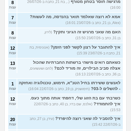
מרגישה חוסר בטחון מטורף
(.., בת 21, כתבה ב-26/07/26
8
16:00)
עצות
אמא לא רוצה שאלמד תואר בהנדסה, מה לעשות?
7
(Alex, בן 21, כתב ב-23/07/26 16:01)
עצות
האם מה שאני מרגיש זה הגיוני ותקין?
(לירון,
8
בן 31, כתב ב-23/07/26 15:50)
עצות
איך להתגבר על רצון לקשר לפני הזמן?
(אנונימית, בת
12
21, כתבה ב-23/07/26 15:39)
עצות
כשאתם רואים מישהי ברשתות החברתיות שהכול
13
אצלה סביב הבילויים, זה מוריד לכם?
(לחם ושעשועים,
עצות
בן 36, כתב ב-22/07/26 16:13)
לאנשים ששירתו בחיל הטנ"א, חימוש, טכנולוגיה ואחזקה
1
- להשלים ל-03?
(חימושניק, בן 19, כתב ב-22/07/26 16:04)
עצות
כשרבתי עם בת הזוג שלי, דחפתי אותה מתוך כעס.
12
איך להתמודד?
(אלכס, שם בדוי, בן 40, כתב ב-22/07/26
עצות
15:53)
איך להסביר לה שאני רוצה להיפרד?
(עידן, בן 27, כתב
20
ב-22/07/26 15:42)
עצות