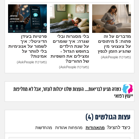
מה שעובר עליי
הוספת טיפ
שומרים על הגוף
פיננסי וכלכלה
מדברים על זה
בלי מסגרות ובלי
פרטיות בעידן
פתוח: 5 מיתוסים
שגרה: איך שומרים
הדיגיטלי: איך
על צעצועי מין
על שנת הילדים
לשמור על אנונימיות
בין הסדינים
שהגיע הזמן לנפץ
בחופש הגדול -
בלי לוותר על
ומצילים את השפיות
אמינות?
(מערכת AskPeople)
של ההורים?
(מערכת AskPeople)
חיות מחמד
(מערכת AskPeople)
יוקר המחיה
כשזה מגיע לבריאות... העצות שלנו יכולות לעזור, אבל לא מחליפות
ייעוץ רפואי
גאווה
עצות הגולשים (
4
)
כיצד להציג?
מהאהודות
מהפחות אהודות
מהחדשות