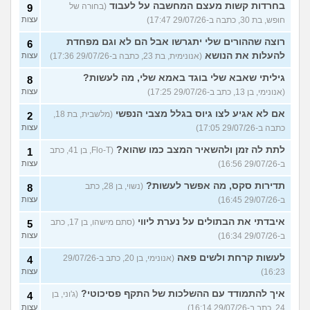
בחרדות קשות מעצם המחשבה על לעבוד
(בחורה של
9
חופש, בת 30, כתבה ב-29/07/26 17:47)
עצות
רוצה שההורים שלי יתגרשו אבל הם לא וגם מפחדת
6
להעלות את הנושא
(אנונימית, בת 23, כתבה ב-29/07/26 17:36)
עצות
גיליתי שאבא שלי בוגד באמא שלי, מה לעשות?
8
(אנונימי, בן 13, כתב ב-29/07/26 17:25)
עצות
אם לא אגיע לצו גיוס בגלל מצבי הנפשי
(מלשבית, בת 18,
2
כתבה ב-29/07/26 17:05)
עצות
לתת לה זמן ולהשאיר המצב כמו שהוא?
(Flo-T, בן 41, כתב
1
ב-29/07/26 16:56)
עצות
תדירות סקס, מה אפשר לעשות?
(נשוי, בן 28, כתב
8
ב-29/07/26 16:45)
עצות
איבדתי את הבתולים על נערת ליווי
(סתם מישהו, בן 17, כתב
5
ב-29/07/26 16:34)
עצות
לעשות קרחת ולשים פאה
(אנונימי, בן 20, כתב ב-29/07/26
4
16:23)
עצות
איך להתמודד עם ההשלכות של התקף פסיכוטי?
(ג'וני, בן
4
24, כתב ב-29/07/26 16:14)
עצות