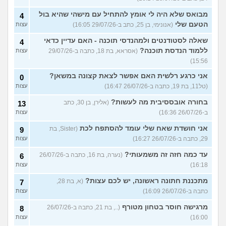
מבואס שלא היה לי אומץ להתחיל עם מישהי שהיא בול
4
הטעם שלי
(אנונימי, בן 25, כתב ב-29/07/26 16:05)
עצות
שאלה לסטודנטים ולמהנדסי תוכנה - האם עדיין כדאי
4
ללמוד הנדסת תוכנה?
(אסראא, בת 18, כתבה ב-29/07/26
עצות
15:56)
אני כרגע רלשית האם אפשר לצאת קצונה במשאן?
0
(טל11, בת 19, כתבה ב-26/07/26 16:47)
עצות
בחורה אובססיבית מה לעשות?
(אלירן, בן 30, כתב
13
ב-26/07/26 16:36)
עצות
אני חושדת שאח שלי עומד להסתפח לכת
(Sister, בת
9
29, כתבה ב-26/07/26 16:27)
עצות
עד כמה חזה זה משמעותי?
(נערה, בת 16, כתבה ב-26/07/26
6
16:18)
עצות
מתכננת חתונה ראשונה, יש לכם עצות?
(א, בת 28,
7
כתבה ב-26/07/26 16:09)
עצות
מרגישה חוסר בטחון מטורף
(.., בת 21, כתבה ב-26/07/26
8
16:00)
עצות