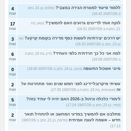
ללמוד סיעוד למטרת הגירה במצבי?
(אלכס, בן 31, כתב
4
ב-20/07/26 16:42)
עצות
לוקח אותי לדייטים גרועים האם להמשיך?
(נטע, בת
17
21, כתבה ב-20/07/26 16:31)
עצות
יש דרכים יצירתיות לעשות כסף מדירה בקומת קרקע?
(שי,
3
בן 23, כתב ב-20/07/26 16:20)
עצות
למה אני כל כך חרדתית כלפי העתיד?
(ירין, בת 19, כתבה
6
ב-20/07/26 16:09)
עצות
מיוני אשכול התעופה
(ככככ, בן 18, כתב ב-20/07/26 16:00)
0
עצות
עשיתי מיקרובליידינג לפני חמש שנים ואני מתחרטת על
2
זה
(אנונימית, בת 23, כתבה ב-19/07/26 17:35)
עצות
לימודי כלכלה וניהול ב-2026 האם יהיה לי עתיד בזה?
5
(כפיר, בן 23, כתב ב-19/07/26 17:24)
עצות
מתלבט אם להמשיך במדעי המחשב או להתחיל תואר
2
חדש – אשמח לעצה אמיתית
(מדמח, בן 21, כתב ב-19/07/26
עצות
17:13)