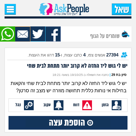
עמוד הבית
שאל שאלה
שומרים על הגוף
שאלות חדשות
15
4
27394
אנשים צפו,
כתבו עצות, ו-
דרגו את העצות.
שאלות שעוררו עניין
יש לי גוש ליד החזה לא קרוב יותר מתחת לבית שחי
עצות חדשות
סיון בת 29
|
כתבה את השאלה ב-19/10/25 בשעה 18:21
יש לי גוש ליד החזה לא קרוב יותר מתחת לבית שחי והקאות
מה קורה כאן?
בחילות אי נוחות כללית תחושה מוזרה יש מצב זה סרטן?
מתחם הטיפים
הזמן
דווח
עקוב
נהל
מדורים