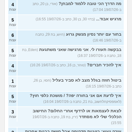
מה הדרך הכי טובה ללמוד למבחן?
(אודי, בן 20, כתב
4
ב-19/07/26 17:04)
עצות
מרגיש אבוד...
(בדוי 30, בן 30, כתב ב-19/07/26 16:55)
5
עצות
בחור עם יותר נסיון מנשק גרוע
(היוש, בת 29, כתבה
6
ב-19/07/26 16:46)
עצות
בבקשה תעזרו לי. אני מרגישה שאני משתגעת
(Eden, בת
5
18, כתבה ב-19/07/26 16:37)
עצות
איך להכיר חברים?
(טוהר, בן 16, כתב ב-19/07/26 16:26)
4
עצות
ביטול חוזה בגלל מצב לא סביר בעליל
(חסוי, בן 26,
1
כתב ב-19/07/26 16:15)
עצות
איך לדעת אם אני בחורה יפה? / מושכת כלפי חוץ?
5
(לאמפסיקהלחשוב, בת 21, כתבה ב-19/07/26 16:04)
עצות
לצאת לעצמאות או לרדוף אחרי החלום? החישוב
3
הכלכלי שלי לא מסתדר
(ירין, בת 19, כתבה ב-19/07/26
עצות
15:55)
עזרה ויעוץ: בזוגיות מדהימה אבל חושק בבנות אחרות