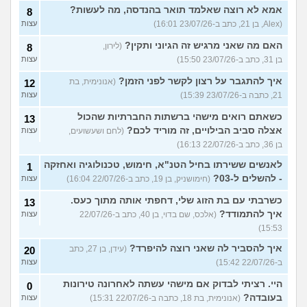
אמא לא רוצה שאלמד תואר בהנדסה, מה לעשות?
8
(Alex, בן 21, כתב ב-23/07/26 16:01)
עצות
האם מה שאני מרגיש זה הגיוני ותקין?
(לירון,
8
בן 31, כתב ב-23/07/26 15:50)
עצות
איך להתגבר על רצון לקשר לפני הזמן?
(אנונימית, בת
12
21, כתבה ב-23/07/26 15:39)
עצות
כשאתם רואים מישהי ברשתות החברתיות שהכול
13
אצלה סביב הבילויים, זה מוריד לכם?
(לחם ושעשועים,
עצות
בן 36, כתב ב-22/07/26 16:13)
לאנשים ששירתו בחיל הטנ"א, חימוש, טכנולוגיה ואחזקה
1
- להשלים ל-03?
(חימושניק, בן 19, כתב ב-22/07/26 16:04)
עצות
כשרבתי עם בת הזוג שלי, דחפתי אותה מתוך כעס.
13
איך להתמודד?
(אלכס, שם בדוי, בן 40, כתב ב-22/07/26
עצות
15:53)
איך להסביר לה שאני רוצה להיפרד?
(עידן, בן 27, כתב
20
ב-22/07/26 15:42)
עצות
היי. רציתי לבדוק אם מישהי עשתה לאחרונה טירונות
0
בעובדה?
(אנונימית, בת 18, כתבה ב-22/07/26 15:31)
עצות