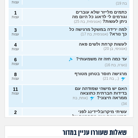
עצות
בת 19)
כתמים מלייזר שלא עוברים
1
וגורמים לי לדאוג כל היום מה
עצות
ניתן לעשות?
(אנונימית, בת 25)
למה ירידה במשקל מרגישה כל
3
כך נורא?
(אנונימית, בת 17)
עצות
לעשות קרחת ולשים פאה
4
(אנונימי, בן 20)
עצות
עד כמה חזה זה משמעותי?
6
עצות
(נערה, בת 16)
מרגישה חוסר בטחון מטורף
8
(.., בת 21)
עצות
האם יש מישהי שמזדהה עם
11
בדידות חברתית כתוצאה
עצות
ממראה חיצוני?
(אחת, בת
34)
עשיתי מיקרובליידינג לפני
2
חמש שנים ואני מתחרטת על
עצות
יש לי כינים וזה לא
השמנתי 30 קילו, איך
זה
(אנונימית, בת 23)
עובר, מה עוד אני
לקבל את העובדה
אחרי שעשיתי את
הליקס בצד ימין - זה
יכולה לנסות?
שזה המשקל שלי
החיסון התחלתי
איך לדעת אם אני בחורה יפה?
אומר שאני לסבית?
5
עכשיו?
שאלות שעוררו עניין במדור
להשמין, יכול להיות
/ מושכת כלפי חוץ?
עצות
שהרסו לי את המצב