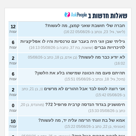
מהי האינדיקציה ההכי טובה
11
לכמה אדם יפה?
עצות
(THEBESTAMANCANGET, בן 22)
שאלות חדשות ב
אני מתבייש ולא יודע מה
3
לעשות בקיץ בים או בריכה
עצות
חברה שלי חושבת שאני קמצן, מה לעשות?
12
(אנונימי, בן 13)
(ליאור, גיל: 23, נכתב ב-05/08/26 16:22)
עצות
רופא שיניים נזף בי, דמעתי כל
6
הטיפול
(תות, בת 34)
עצות
גיליתי שבן זוגי היה בעבר עם טרנסיות והיו לו אפליקציות
6
להיכרויות גברים
(שושנה, בת 37, כתבה ב-05/08/26 16:13)
עצות
עד כמה אני מבלבלת בנות
4
באופן הלבוש שלי והדיבור שלי,
עצות
לא יודע כבר מה לעשות?
(בן אדם, בן 18, כתב ב-05/08/26
2
צריכה עצה
(עדן, בת 24)
16:02)
עצות
האם אימוני קליסטניקס באמת
4
טובים יותר?
(מתלבט, בן 32)
תהיתם פעם מה הכוונה שמישהו בלע את הלשון?
עצות
6
(מיכל, גיל: 18, נכתב ב-05/08/26 15:51)
עצות
בת 16, והשיער שלי ממש נושר
7
ואני לא יודעת מה לעשות?
עצות
אני רוצה לטוס לבד אבל ההורים לא מרשים
(כ, בן 21, כתב
2
(אליאנה, בת 16)
ב-05/08/26 15:42)
עצות
צלוליט בגיל הנעורים, מה
2
חימושניק בגדוד הנדסה קרבית פרופיל 72?
(מוהנדס, בן 20,
לעשות?
0
(אנונימית, בת 16)
עצות
כתב ב-05/08/26 15:33)
עצות
גבר שעיר או חלק?
(מעיין, בן 14)
5
אמא של בת זוגתי הרימה עליה יד, מה לעשות?
עצות
10
(אנונימי, בן 22, כתב ב-05/08/26 15:22)
עצות
עוד שאלות חדשות במדור