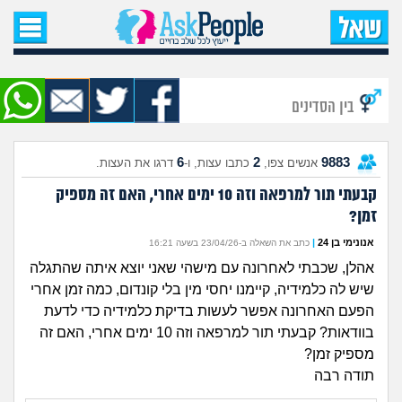
עמוד הבית
שאל שאלה
בין הסדינים
שאלות חדשות
6
2
9883
אנשים צפו,
כתבו עצות, ו-
דרגו את העצות.
שאלות שעוררו עניין
קבעתי תור למרפאה וזה 10 ימים אחרי, האם זה מספיק
זמן?
עצות חדשות
אנונימי בן 24
|
כתב את השאלה ב-23/04/26 בשעה 16:21
מה קורה כאן?
אהלן, שכבתי לאחרונה עם מישהי שאני יוצא איתה שהתגלה
שיש לה כלמידיה, קיימנו יחסי מין בלי קונדום, כמה זמן אחרי
מתחם הטיפים
הפעם האחרונה אפשר לעשות בדיקת כלמידיה כדי לדעת
בוודאות? קבעתי תור למרפאה וזה 10 ימים אחרי, האם זה
מספיק זמן?
מדורים
תודה רבה