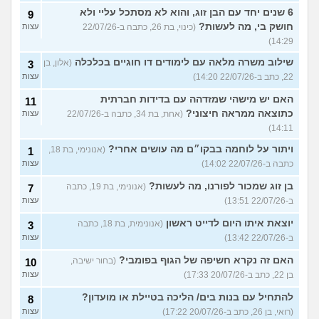
6 שנים יחד עם הבן זוג, והוא לא מסתכל עליי ולא
9
חושק בי, מה לעשות?
(כינוי, בת 26, כתבה ב-22/07/26
עצות
14:29)
שילוב משרה מלאה עם לימודים דו חוגיים בכלכלה
(אלון, בן
3
22, כתב ב-22/07/26 14:20)
עצות
האם יש מישהי שמזדהה עם בדידות חברתית
11
כתוצאה ממראה חיצוני?
(אחת, בת 34, כתבה ב-22/07/26
עצות
14:11)
ויתור על לוחמה בבקו״ם מה עושים אחרי?
(אנונימי, בת 18,
1
כתבה ב-22/07/26 14:02)
עצות
בן זוג שמכור לפורנו, מה לעשות?
(אנונימי, בת 19, כתבה
7
ב-22/07/26 13:51)
עצות
יוצאת איתו היום לדייט ראשון
(אנונימית, בת 18, כתבה
3
ב-22/07/26 13:42)
עצות
האם זה נקרא חשיפה של הגוף בפומבי?
(בחור ישיבה,
10
בן 22, כתב ב-20/07/26 17:33)
עצות
להתחיל עם בנות בים/ הליכה בטיילת או מועדון?
8
(רואי, בן 26, כתב ב-20/07/26 17:22)
עצות