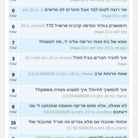
(מיכל, גיל: 18, נכתב לפני כ-22 שעות)
מחזור לאחר כמה שעות, זה
9
אני רוצה לטוס לבד אבל ההורים לא מרשים
בטוח?
(כ, בן 21, כתב
(שלומי, בן 21)
0
עצות
לפני כ-23 שעות)
עצות
נשוי מפנטז על ליידיבויס
3
(מאטיטיהו, בן 37)
עצות
חימושניק בגדוד הנדסה קרבית פרופיל 72?
(מוהנדס, בן 20,
0
כתב לפני כ-23 שעות)
עצות
למישהו יש עצה איך לדכא את
7
החשק המיני?
(יפה, בת 43)
עצות
אמא של בת זוגתי הרימה עליה יד, מה לעשות?
7
(אנונימי, בן 22, כתב לפני כ-23 שעות)
עצות
עוד שאלות חדשות במדור
איך להכיר חברים בגיל הזה?
(אנונימי, בן 25, כתב לפני כ-23
3
שעות)
עצות
שעת ארוחת ערב
(שואלת, בת 19, כתבה ב-04/08/26 13:14)
9
עצות
איך להמשיך לחיות? איך למצוא מטרה מספקת?
9
(מישהי, בת 16, כתבה ב-04/08/26 13:05)
עצות
לא שאלה, אלא סתם פריקה ואשמח שתכתבו לי מה
6
דעתכם
(נפוליטנה, בת 23, כתבה ב-03/08/26 18:04)
עצות
אחותי שוכבת עם מלא גברים וזה מוריד מהכבוד שלי
15
(מישהו, בן 20, כתב ב-03/08/26 17:53)
עצות
לעבור מגוב ללוחמה