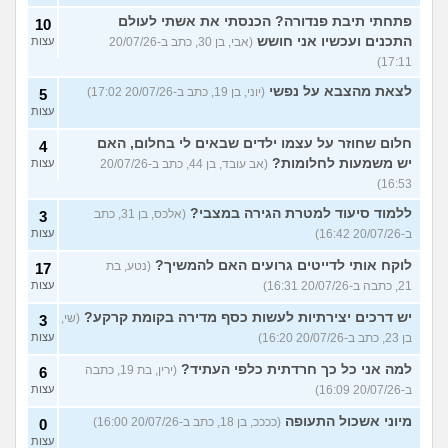
פתחתי תיבת פנדורה? הכנסתי את אשתי לעולם
10
התכנים ועכשיו אני חושש
(אבי, בן 30, כתב ב-20/07/26
עצות
17:11)
לצאת מהצבא על נפשי
(יוני, בן 19, כתב ב-20/07/26 17:02)
5
עצות
חלום שחוזר על עצמו ילדים שבאים לי בחלום, האם
4
יש משמעות לחלומות?
(אב עובד, בן 44, כתב ב-20/07/26
עצות
16:53)
ללמוד סיעוד למטרת הגירה במצבי?
(אלכס, בן 31, כתב
3
ב-20/07/26 16:42)
עצות
לוקח אותי לדייטים גרועים האם להמשיך?
(נטע, בת
17
21, כתבה ב-20/07/26 16:31)
עצות
יש דרכים יצירתיות לעשות כסף מדירה בקומת קרקע?
(שי,
3
בן 23, כתב ב-20/07/26 16:20)
עצות
למה אני כל כך חרדתית כלפי העתיד?
(ירין, בת 19, כתבה
6
ב-20/07/26 16:09)
עצות
מיוני אשכול התעופה
(ככככ, בן 18, כתב ב-20/07/26 16:00)
0
עצות