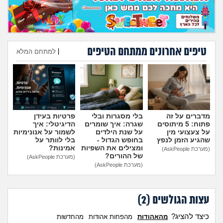
מה שעובר עליי
שומרים על הגוף
טיפים אחרונים ממתחם הטיפים
|
למתחם המלא
פיננסי וכלכלה
הוספת טיפ
בין הסדינים
חיות מחמד
מדברים על זה
בלי מסגרות ובלי
פרטיות בעידן
פתוח: 5 מיתוסים
שגרה: איך שומרים
הדיגיטלי: איך
יוקר המחיה
על צעצועי מין
על שנת הילדים
לשמור על אנונימיות
שהגיע הזמן לנפץ
בחופש הגדול -
בלי לוותר על
ומצילים את השפיות
אמינות?
(מערכת AskPeople)
של ההורים?
גאווה
(מערכת AskPeople)
(מערכת AskPeople)
עצות הגולשים (
2
)
כיצד להציג?
מהאהודות
מהפחות אהודות
מהחדשות