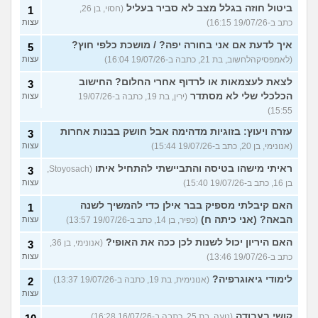
ביטול חוזה בגלל מצב לא סביר בעליל
(חסוי, בן 26,
1
כתב ב-19/07/26 16:15)
עצות
איך לדעת אם אני בחורה יפה? / מושכת כלפי חוץ?
5
(לאמפסיקהלחשוב, בת 21, כתבה ב-19/07/26 16:04)
עצות
לצאת לעצמאות או לרדוף אחרי החלום? החישוב
3
הכלכלי שלי לא מסתדר
(ירין, בת 19, כתבה ב-19/07/26
עצות
15:55)
עזרה ויעוץ: בזוגיות מדהימה אבל חושק בבנות אחרות
3
(אנונימי, בן 20, כתב ב-19/07/26 15:44)
עצות
ראיתי מישהו בטיסה והתביישתי להתחיל איתו
(Stoyosach,
3
בן 16, כתב ב-19/07/26 15:40)
עצות
האם קיבלתי מספיק בבר אילן כדי להמשיך לשנה
1
הבאה? (אני כיתה ח)
(כפיר, בן 14, כתב ב-19/07/26 13:57)
עצות
האם היריון יכול לשנות לכן ככה את האופי?
(אנונימי, בן 36,
3
כתב ב-19/07/26 13:46)
עצות
לימודי גיאוגרפיה?
(אנונימית, בת 19, כתבה ב-19/07/26 13:37)
2
עצות
קושי בעבודה
(נועה, בת 25, כתבה ב-16/07/26 16:28)