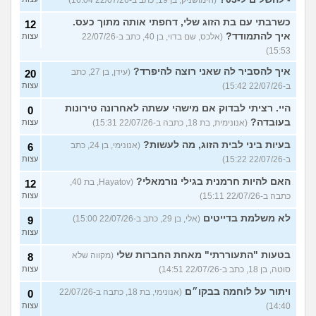
(חימושניק, בן 19, כתב ב-22/07/26 16:04)
כשרבתי עם בת הזוג שלי, דחפתי אותה מתוך כעס.
12
איך להתמודד?
(אלכס, שם בדוי, בן 40, כתב ב-22/07/26
עצות
15:53)
איך להסביר לה שאני רוצה להיפרד?
(עידן, בן 27, כתב
20
ב-22/07/26 15:42)
עצות
היי. רציתי לבדוק אם מישהי עשתה לאחרונה טירונות
0
בעובדה?
(אנונימית, בת 18, כתבה ב-22/07/26 15:31)
עצות
בעיות ביני לבית הזוג, מה לעשות?
(אנונימי, בן 24, כתב
6
ב-22/07/26 15:22)
עצות
האם להיות חרמנית בגילי נורמאלי?
(Hayatov, בת 40,
12
כתבה ב-22/07/26 15:11)
עצות
לא משלמת בדייטים
(אלי, בן 29, כתב ב-22/07/26 15:00)
9
עצות
בטעות "התעוררתי" מאחת החברות שלי
(מקווה שלא
8
סוטה, בן 18, כתב ב-22/07/26 14:51)
עצות
ויתור על לוחמה בבקו״ם
(אנונימי, בת 18, כתבה ב-22/07/26
0
14:40)
עצות