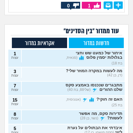
0
1
עוד ממדור "בין הסדינים"
חדשות במדור
אקראיות במדור
איחור של כמעט שש וחצי
1
בגלולות יסמין פלוס
(סנאית,
עצות
בת 18)
מה לעשות במקרה המוזר שלי?
3
(דן, בן 42)
עצות
מתבגרים שנכנסו באמצע סקס
7
שלנו ההורים
(שלי88, בת 40)
עצות
האם זה חוקי?
(אנונימית,
15
עצות
בת 25)
תדירות סקס, מה אפשר
8
לעשות?
(נשוי, בן 28)
עצות
איבדתי את הבתולים על נערת
5
ליווי
(סתם מישהו, בן 17)
עצות