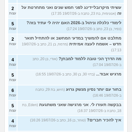
עשיתי מיקרובליידינג לפני חמש שנים ואני מתחרטת על
2
זה
(אנונימית, בת 23, כתבה ב-19/07/26 17:35)
עצות
לימודי כלכלה וניהול ב-2026 האם יהיה לי עתיד בזה?
5
(כפיר, בן 23, כתב ב-19/07/26 17:24)
עצות
מתלבט אם להמשיך במדעי המחשב או להתחיל תואר
2
חדש – אשמח לעצה אמיתית
(מדמח, בן 21, כתב ב-19/07/26
עצות
17:13)
מה הדרך הכי טובה ללמוד למבחן?
(אודי, בן 20, כתב
4
ב-19/07/26 17:04)
עצות
מרגיש אבוד...
(בדוי 30, בן 30, כתב ב-19/07/26 16:55)
5
עצות
בחור עם יותר נסיון מנשק גרוע
(היוש, בת 29, כתבה
6
ב-19/07/26 16:46)
עצות
בבקשה תעזרו לי. אני מרגישה שאני משתגעת
(Eden, בת
5
18, כתבה ב-19/07/26 16:37)
עצות
איך להכיר חברים?
(טוהר, בן 16, כתב ב-19/07/26 16:26)
4
עצות