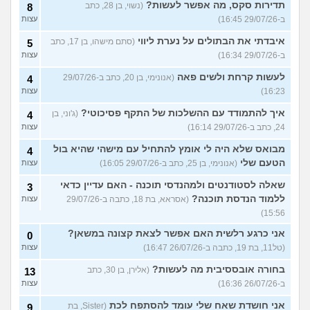
תדירות סקס, מה אפשר לעשות?
(נשוי, בן 28, כתב
8
ב-29/07/26 16:45)
עצות
איבדתי את הבתולים על נערת ליווי
(סתם מישהו, בן 17, כתב
5
ב-29/07/26 16:34)
עצות
לעשות קרחת ולשים פאה
(אנונימי, בן 20, כתב ב-29/07/26
4
16:23)
עצות
איך להתמודד עם ההשלכות של התקף פסיכוטי?
(ג'וני, בן
4
24, כתב ב-29/07/26 16:14)
עצות
מבואס שלא היה לי אומץ להתחיל עם מישהי שהיא בול
4
הטעם שלי
(אנונימי, בן 25, כתב ב-29/07/26 16:05)
עצות
שאלה לסטודנטים ולמהנדסי תוכנה - האם עדיין כדאי
3
ללמוד הנדסת תוכנה?
(אסראא, בת 18, כתבה ב-29/07/26
עצות
15:56)
אני כרגע רלשית האם אפשר לצאת קצונה במשאן?
0
(טל11, בת 19, כתבה ב-26/07/26 16:47)
עצות
בחורה אובססיבית מה לעשות?
(אלירן, בן 30, כתב
13
ב-26/07/26 16:36)
עצות
אני חושדת שאח שלי עומד להסתפח לכת
(Sister, בת
9