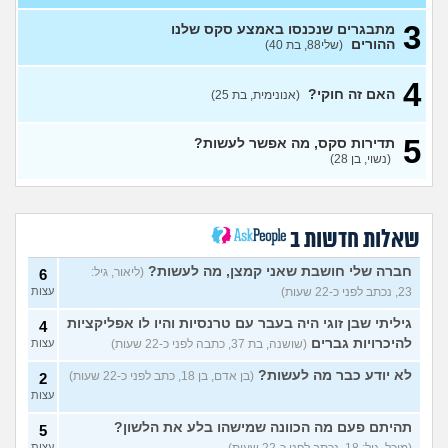
(נערה, בת 16)
3
מתבגרים שנכנסו באמצע סקס שלנו
עשיתי את זה בפעם הראשונה
14
ההורים
(שלי88, בת 40)
עם בן מהשכבה… ועכשיו אני
עצות
מתה מפחד שהוא יספר לכולם
(בדוי, בת 15)
4
האם זה חוקי?
(אנונימית, בת 25)
בת 22 בתולה זה מוריד?
10
עצות
(Lora, בת 22)
5
תדירות סקס, מה אפשר לעשות?
מפנטז על חבר טוב שלי
(Pita, בן
4
(נשוי, בן 28)
28)
עצות
חרדי - נערות ליווי
(ישראל, בן
8
עצות
19)
שאלות חדשות ב
האם חוויתי תקיפה מינית?
14
עצות
חברה שלי חושבת שאני קמצן, מה לעשות?
(ליאור, גיל:
(רוויטל, בת 24)
6
23, נכתב לפני כ-22 שעות)
עצות
בנות,אתן הייתן "מסדרות" את
5
אח שלכם במצב כזה?
עצות
גיליתי שבן זוגי היה בעבר עם טרנסיות והיו לו אפליקציות
4
(לוחם שקרוב ל'חרור, בן 21)
להיכרויות גברים
(שושנה, בת 37, כתבה לפני כ-22 שעות)
עצות
מסאג׳יסט מעורער
4
לא יודע כבר מה לעשות?
(בן אדם, בן 18, כתב לפני כ-22 שעות)
2
עצות
(מסאג׳יסט מעורער, בן 26)
עצות
אנחנו מקיימים יחסים עם
5
בגדים וזה לא מפריע לבעלי,
עצות
תהיתם פעם מה הכוונה שמישהו בלע את הלשון?
5
מה לעשות?
(דיאנה, בת 42)
עצות