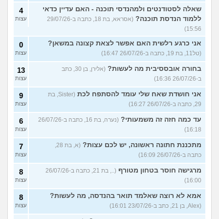
שאלה לסטודנטים ולמהנדסי תוכנה - האם עדיין כדאי
4
ללמוד הנדסת תוכנה?
(אסראא, בת 18, כתבה ב-29/07/26
עצות
15:56)
אני כרגע רלשית האם אפשר לצאת קצונה במשאן?
0
(טל11, בת 19, כתבה ב-26/07/26 16:47)
עצות
בחורה אובססיבית מה לעשות?
(אלירן, בן 30, כתב
13
ב-26/07/26 16:36)
עצות
אני חושדת שאח שלי עומד להסתפח לכת
(Sister, בת
9
29, כתבה ב-26/07/26 16:27)
עצות
עד כמה חזה זה משמעותי?
(נערה, בת 16, כתבה ב-26/07/26
6
16:18)
עצות
מתכננת חתונה ראשונה, יש לכם עצות?
(א, בת 28,
7
כתבה ב-26/07/26 16:09)
עצות
מרגישה חוסר בטחון מטורף
(.., בת 21, כתבה ב-26/07/26
8
16:00)
עצות
אמא לא רוצה שאלמד תואר בהנדסה, מה לעשות?
8
(Alex, בן 21, כתב ב-23/07/26 16:01)
עצות