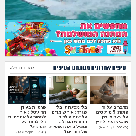
מה שעובר עליי
שומרים על הגוף
פיננסי וכלכלה
בין הסדינים
חיות מחמד
טיפים אחרונים ממתחם הטיפים
|
למתחם המלא
הוספת טיפ
יוקר המחיה
גאווה
מדברים על זה
בלי מסגרות ובלי
פרטיות בעידן
פתוח: 5 מיתוסים
שגרה: איך שומרים
הדיגיטלי: איך
על צעצועי מין
על שנת הילדים
לשמור על אנונימיות
שהגיע הזמן לנפץ
בחופש הגדול -
בלי לוותר על
ומצילים את השפיות
אמינות?
(מערכת AskPeople)
של ההורים?
(מערכת AskPeople)