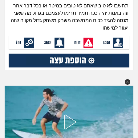
זוגיות
חיפוש שאלות
תחשבו לא טוב שאתם לא טובים במיטה או בכל דבר אחר
|
וזה באמת יהיה ככה תמיד תרימו לעצמכם בגדול מה שאני
היריון ולידה
הרשמה
התחברות
מנסה להגיד ככוח המחשבה משחק משחק גדול מקווה שזה
יעזור למישהו
הורות ומשפחה
הזמן
דווח
עקוב
נהל
מתבגרים
מהבקו"ם... ועד מתי?!
לימודים וסטודנטים
עבודה וקריירה
חברים ואנשים
בית, שכנים ושותפים