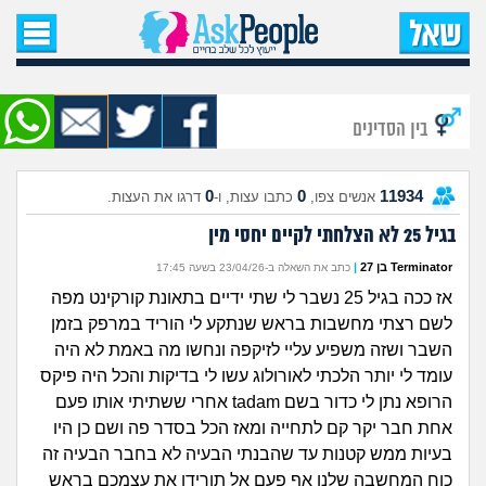
עמוד הבית
שאל שאלה
בין הסדינים
שאלות חדשות
0
0
11934
אנשים צפו,
כתבו עצות, ו-
דרגו את העצות.
שאלות שעוררו עניין
‏בגיל 25 לא הצלחתי לקיים יחסי מין
עצות חדשות
Terminator בן 27
|
כתב את השאלה ב-23/04/26 בשעה 17:45
אז ככה בגיל 25 נשבר לי שתי ידיים בתאונת קורקינט מפה
מה קורה כאן?
לשם רצתי מחשבות בראש שנתקע לי הוריד במרפק בזמן
השבר ושזה משפיע עליי לזיקפה ונחשו מה באמת לא היה
מתחם הטיפים
עומד לי יותר הלכתי לאורולוג עשו לי בדיקות והכל היה פיקס
הרופא נתן לי כדור בשם tadam אחרי ששתיתי אותו פעם
מדורים
אחת חבר יקר קם לתחייה ומאז הכל בסדר פה ושם כן היו
בעיות ממש קטנות עד שהבנתי הבעיה לא בחבר הבעיה זה
כוח המחשבה שלנו אף פעם אל תורידו את עצמכם בראש