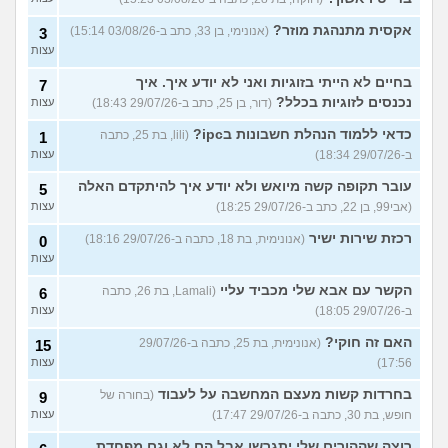
אקסית מתנהגת מוזר?
(אנונימי, בן 33, כתב ב-03/08/26 15:14)
3
עצות
בחיים לא הייתי בזוגיות ואני לא יודע איך. איך
7
נכנסים לזוגיות בכלל?
(דור, בן 25, כתב ב-29/07/26 18:43)
עצות
כדאי ללמוד הנהלת חשבונות בipc?
(lili, בת 25, כתבה
1
ב-29/07/26 18:34)
עצות
עובר תקופה קשה מיואש ולא יודע איך להיתקדם האלה
5
(אבי99, בן 22, כתב ב-29/07/26 18:25)
עצות
רכזת שירות ישיר
(אנונימית, בת 18, כתבה ב-29/07/26 18:16)
0
עצות
הקשר עם אבא שלי מכביד עליי
(Lamali, בת 26, כתבה
6
ב-29/07/26 18:05)
עצות
האם זה חוקי?
(אנונימית, בת 25, כתבה ב-29/07/26
15
17:56)
עצות
בחרדות קשות מעצם המחשבה על לעבוד
(בחורה של
9
חופש, בת 30, כתבה ב-29/07/26 17:47)
עצות
רוצה שההורים שלי יתגרשו אבל הם לא וגם מפחדת