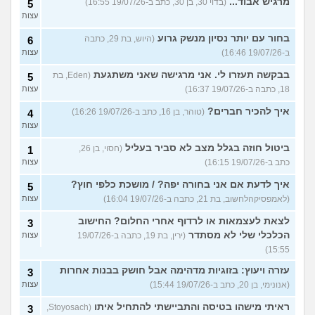
מרגיש אבוד...
(בדוי 30, בן 30, כתב ב-19/07/26 16:55)
5
עצות
בחור עם יותר נסיון מנשק גרוע
(היוש, בת 29, כתבה
6
ב-19/07/26 16:46)
עצות
בבקשה תעזרו לי. אני מרגישה שאני משתגעת
(Eden, בת
5
18, כתבה ב-19/07/26 16:37)
עצות
איך להכיר חברים?
(טוהר, בן 16, כתב ב-19/07/26 16:26)
4
עצות
ביטול חוזה בגלל מצב לא סביר בעליל
(חסוי, בן 26,
1
כתב ב-19/07/26 16:15)
עצות
איך לדעת אם אני בחורה יפה? / מושכת כלפי חוץ?
5
(לאמפסיקהלחשוב, בת 21, כתבה ב-19/07/26 16:04)
עצות
לצאת לעצמאות או לרדוף אחרי החלום? החישוב
3
הכלכלי שלי לא מסתדר
(ירין, בת 19, כתבה ב-19/07/26
עצות
15:55)
עזרה ויעוץ: בזוגיות מדהימה אבל חושק בבנות אחרות
3
(אנונימי, בן 20, כתב ב-19/07/26 15:44)
עצות
ראיתי מישהו בטיסה והתביישתי להתחיל איתו
(Stoyosach,
3