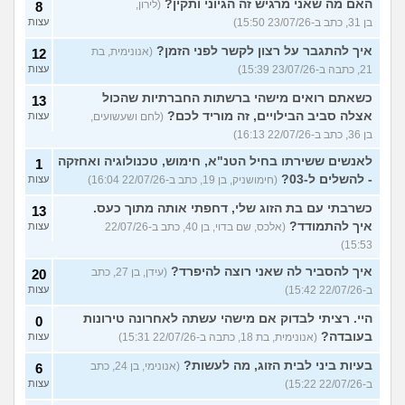
האם מה שאני מרגיש זה הגיוני ותקין?
(לירון,
8
בן 31, כתב ב-23/07/26 15:50)
עצות
איך להתגבר על רצון לקשר לפני הזמן?
(אנונימית, בת
12
21, כתבה ב-23/07/26 15:39)
עצות
כשאתם רואים מישהי ברשתות החברתיות שהכול
13
אצלה סביב הבילויים, זה מוריד לכם?
(לחם ושעשועים,
עצות
בן 36, כתב ב-22/07/26 16:13)
לאנשים ששירתו בחיל הטנ"א, חימוש, טכנולוגיה ואחזקה
1
- להשלים ל-03?
(חימושניק, בן 19, כתב ב-22/07/26 16:04)
עצות
כשרבתי עם בת הזוג שלי, דחפתי אותה מתוך כעס.
13
איך להתמודד?
(אלכס, שם בדוי, בן 40, כתב ב-22/07/26
עצות
15:53)
איך להסביר לה שאני רוצה להיפרד?
(עידן, בן 27, כתב
20
ב-22/07/26 15:42)
עצות
היי. רציתי לבדוק אם מישהי עשתה לאחרונה טירונות
0
בעובדה?
(אנונימית, בת 18, כתבה ב-22/07/26 15:31)
עצות
בעיות ביני לבית הזוג, מה לעשות?
(אנונימי, בן 24, כתב
6
ב-22/07/26 15:22)
עצות