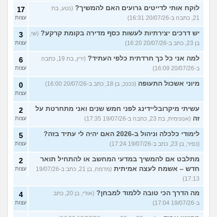
לוקח אותי לדייטים גרועים האם להמשיך?
(נטע, בת
17
21, כתבה ב-20/07/26 16:31)
עצות
יש דרכים יצירתיות לעשות כסף מדירה בקומת קרקע?
(שי,
3
בן 23, כתב ב-20/07/26 16:20)
עצות
למה אני כל כך חרדתית כלפי העתיד?
(ירין, בת 19, כתבה
6
ב-20/07/26 16:09)
עצות
מיוני אשכול התעופה
(ככככ, בן 18, כתב ב-20/07/26 16:00)
0
עצות
עשיתי מיקרובליידינג לפני חמש שנים ואני מתחרטת על
2
זה
(אנונימית, בת 23, כתבה ב-19/07/26 17:35)
עצות
לימודי כלכלה וניהול ב-2026 האם יהיה לי עתיד בזה?
5
(כפיר, בן 23, כתב ב-19/07/26 17:24)
עצות
מתלבט אם להמשיך במדעי המחשב או להתחיל תואר
2
חדש – אשמח לעצה אמיתית
(מדמח, בן 21, כתב ב-19/07/26
עצות
17:13)
מה הדרך הכי טובה ללמוד למבחן?
(אודי, בן 20, כתב
4
ב-19/07/26 17:04)
עצות