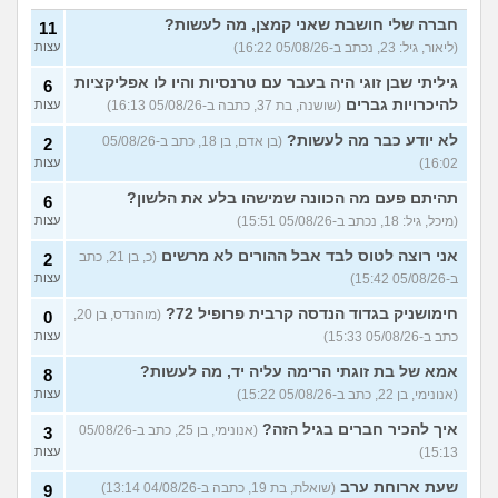
האם חוויתי תקיפה מינית?
14
עצות
חברה שלי חושבת שאני קמצן, מה לעשות?
(רוויטל, בת 24)
11
(ליאור, גיל: 23, נכתב ב-05/08/26 16:22)
עצות
בנות,אתן הייתן "מסדרות" את
5
אח שלכם במצב כזה?
עצות
גיליתי שבן זוגי היה בעבר עם טרנסיות והיו לו אפליקציות
6
(לוחם שקרוב ל'חרור, בן 21)
להיכרויות גברים
(שושנה, בת 37, כתבה ב-05/08/26 16:13)
עצות
מסאג׳יסט מעורער
4
לא יודע כבר מה לעשות?
(בן אדם, בן 18, כתב ב-05/08/26
2
עצות
(מסאג׳יסט מעורער, בן 26)
16:02)
עצות
אנחנו מקיימים יחסים עם
5
בגדים וזה לא מפריע לבעלי,
עצות
תהיתם פעם מה הכוונה שמישהו בלע את הלשון?
6
מה לעשות?
(דיאנה, בת 42)
(מיכל, גיל: 18, נכתב ב-05/08/26 15:51)
עצות
מחזור לאחר כמה שעות, זה
9
אני רוצה לטוס לבד אבל ההורים לא מרשים
בטוח?
(כ, בן 21, כתב
(שלומי, בן 21)
2
עצות
ב-05/08/26 15:42)
עצות
נשוי מפנטז על ליידיבויס
3
(מאטיטיהו, בן 37)
עצות
חימושניק בגדוד הנדסה קרבית פרופיל 72?
(מוהנדס, בן 20,
0
כתב ב-05/08/26 15:33)
עצות
למישהו יש עצה איך לדכא את
7
החשק המיני?
(יפה, בת 43)
עצות
אמא של בת זוגתי הרימה עליה יד, מה לעשות?
8
(אנונימי, בן 22, כתב ב-05/08/26 15:22)
עצות
עוד שאלות חדשות במדור
איך להכיר חברים בגיל הזה?
(אנונימי, בן 25, כתב ב-05/08/26
3
15:13)
עצות
שעת ארוחת ערב
(שואלת, בת 19, כתבה ב-04/08/26 13:14)
9