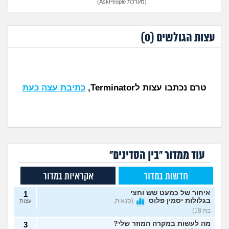
(מערכת AskPeople)
עצות הגולשים (
0
)
טרם נכתבו עצות לTerminator,
כתיבת עצה כעת
עוד ממדור "בין הסדינים"
חדשות במדור
אקראיות במדור
איחור של כמעט שש וחצי
1
בגלולות יסמין פלוס
(סנאית,
עצות
בת 18)
מה לעשות במקרה המוזר שלי?
3