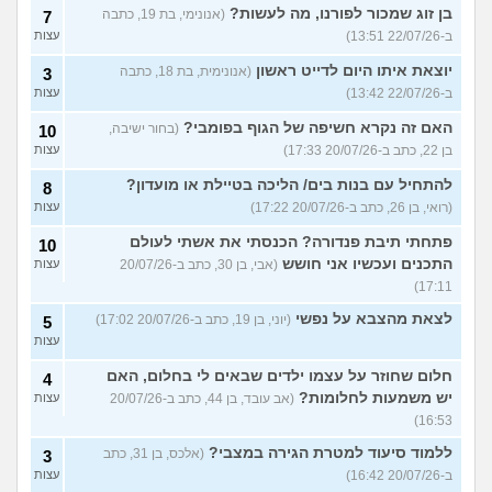
בן זוג שמכור לפורנו, מה לעשות?
(אנונימי, בת 19, כתבה
7
ב-22/07/26 13:51)
עצות
יוצאת איתו היום לדייט ראשון
(אנונימית, בת 18, כתבה
3
ב-22/07/26 13:42)
עצות
האם זה נקרא חשיפה של הגוף בפומבי?
(בחור ישיבה,
10
בן 22, כתב ב-20/07/26 17:33)
עצות
להתחיל עם בנות בים/ הליכה בטיילת או מועדון?
8
(רואי, בן 26, כתב ב-20/07/26 17:22)
עצות
פתחתי תיבת פנדורה? הכנסתי את אשתי לעולם
10
התכנים ועכשיו אני חושש
(אבי, בן 30, כתב ב-20/07/26
עצות
17:11)
לצאת מהצבא על נפשי
(יוני, בן 19, כתב ב-20/07/26 17:02)
5
עצות
חלום שחוזר על עצמו ילדים שבאים לי בחלום, האם
4
יש משמעות לחלומות?
(אב עובד, בן 44, כתב ב-20/07/26
עצות
16:53)
ללמוד סיעוד למטרת הגירה במצבי?
(אלכס, בן 31, כתב
3
ב-20/07/26 16:42)
עצות