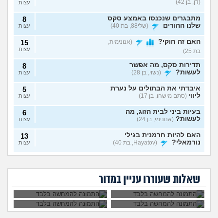
(דן, בן 42)
עצות
מתבגרים שנכנסו באמצע סקס
8
שלנו ההורים
(שלי88, בת 40)
עצות
האם זה חוקי?
(אנונימית,
15
עצות
בת 25)
תדירות סקס, מה אפשר
8
לעשות?
(נשוי, בן 28)
עצות
איבדתי את הבתולים על נערת
5
ליווי
(סתם מישהו, בן 17)
עצות
בעיות ביני לבית הזוג, מה
6
לעשות?
(אנונימי, בן 24)
עצות
האם להיות חרמנית בגילי
13
נורמאלי?
(Hayatov, בת 40)
עצות
נפרדנו ברע ויש אצלו
שכבתי עם מלא
בטעות "התעוררתי" מאחת
8
סרטון סקס שלנו, מה
גברים ונדבקתי
החברות שלי
(מקווה שלא
עצות
בת 30 עדיין בתולה,
לא שוכבים והוא אמר
לעשות?
במחלות מין, לספר?
כדאי ללכת לנער
שזה כי פעם הייתי
סוטה, בן 18)
שאלות שעוררו עניין במדור
ליווי?
יותר רזה. מה לעשות?
6 שנים יחד עם הבן זוג, והוא
9
לא מסתכל עליי ולא חושק בי,
עצות
מה לעשות?
(כינוי, בת 26)
בן זוג שמכור לפורנו, מה
7