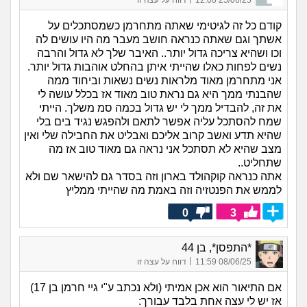
קודם כל זה לגיטימי שאתה מתחרמן כשמסתכלים על
אשתך וגם שאתה כנראה חושב מעבר מה היו עושים לה
וכו ושהיא צריכה גדול יותר.. האיבר שלך לא גדול והרבה
נשים לפחות כאלו שהייתי איתן בהחלט אוהבות גדול יותר.
אני מתחרמן מאוד מלראות נשים נשאות וביחוד ממה
שהבנתי ממך היא גם נראת טוב מאוד אז בכלל עושה לי
את זה, להבדיל ממך לי יש גדול בכמה סמ משלך. הייתי
שמח להסתכל עליה אפשר לתאם ולהפגש נגיד בים בלי
שהיא תדע ואשב קרוב אליכם ואבליט את החבילה שלי ואין
מצב שהיא לא תסתכל אני נראה גם מאוד טוב אז מה
שתחליט..
אתה כנראה קוקהולד בארון וזה בסדר גם להישאר שם ולא
לממש את הפנטזיה וזה באמת מה שהייתי ממליץ
0
3
*התפסן*, בן 44
|
08/06/25 11:59
דווח על עצה זו
אם התיאור הוא אכן אמיתי (ולא נכתב ע"י גיי חרמן בן 17)
אז יש לי עצה אחת בלבד עבורך: