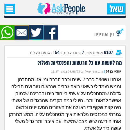
עמוד הבית
שאל שאלה
בין הסדינים
שאלות חדשות
54
7
6107
אנשים צפו,
כתבו עצות, ו-
דרגו את העצות.
שאלות שעוררו עניין
מה לעשות עם כל הרגשות והפנטזיות האלו?
עצות חדשות
יוחאי בן 34
|
כתב את השאלה ב-08/06/25 בשעה 11:37
אנחנו נשואים כבר 7 שנים וכבר הרבה זמן אני מתחרמן
מה קורה כאן?
וממש נעמד לי כשאני רואה גברים שנראים טוב ועם חבילה
גדולה שמסתכלים על אשתי בייחוד בים ובבריכה שכמובן
מתחם הטיפים
אפשר לראות יותר.. היו לי כמה מקרים שהבגדים של אשתי
היה קצת שקוף ודי ראו לה את האזורים המעניינים וכמעט
מדורים
גמרתי במכנסים מלראות איך מסתכלים עליה. ממש מחרמן
אותי הידיעה שיש מצב שמישהו עם איבר יותר גדול משלי
עושה ביד על אשתי.