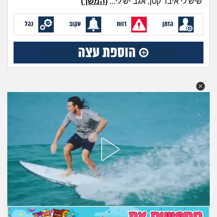
שיש לי איבר קטן, אגב יש לי...
(המשך)
מה שעובר עליי
הזמן
דווח
עקוב
נהל
שומרים על הגוף
פיננסי וכלכלה
בין הסדינים
חיות מחמד
יוקר המחיה
גאווה