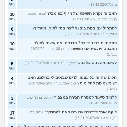
ב-22/07/26 13:42)
עצות
האם זה נקרא חשיפה של הגוף בפומבי?
(בחור ישיבה,
10
בן 22, כתב ב-20/07/26 17:33)
עצות
להתחיל עם בנות בים/ הליכה בטיילת או מועדון?
8
(רואי, בן 26, כתב ב-20/07/26 17:22)
עצות
פתחתי תיבת פנדורה? הכנסתי את אשתי לעולם
10
התכנים ועכשיו אני חושש
(אבי, בן 30, כתב ב-20/07/26
עצות
17:11)
לצאת מהצבא על נפשי
(יוני, בן 19, כתב ב-20/07/26 17:02)
5
עצות
חלום שחוזר על עצמו ילדים שבאים לי בחלום, האם
4
יש משמעות לחלומות?
(אב עובד, בן 44, כתב ב-20/07/26
עצות
16:53)
ללמוד סיעוד למטרת הגירה במצבי?
(אלכס, בן 31, כתב
3
ב-20/07/26 16:42)
עצות
לוקח אותי לדייטים גרועים האם להמשיך?
(נטע, בת
17
21, כתבה ב-20/07/26 16:31)
עצות
יש דרכים יצירתיות לעשות כסף מדירה בקומת קרקע?