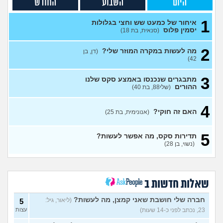
היום
השבוע
החודש
ועכשיו אני חושש
(אבי, בן
30)
1
איחור של כמעט שש וחצי בגלולות
מה אתם חושבים על צעצוע מין
5
יסמין פלוס
(סנאית, בת 18)
לגברים?
(ערן, בן 25)
עצות
2
אפשרי להימשך לבחורה יפה
11
מה לעשות במקרה המוזר שלי?
(דן, בן
אבל בלי גוף מושך?
עצות
42)
(נערה, בת 16)
3
מתבגרים שנכנסו באמצע סקס שלנו
עשיתי את זה בפעם הראשונה
14
ההורים
(שלי88, בת 40)
עם בן מהשכבה… ועכשיו אני
עצות
מתה מפחד שהוא יספר לכולם
(בדוי, בת 15)
4
האם זה חוקי?
(אנונימית, בת 25)
בת 22 בתולה זה מוריד?
10
עצות
(Lora, בת 22)
5
תדירות סקס, מה אפשר לעשות?
מפנטז על חבר טוב שלי
(Pita, בן
4
(נשוי, בן 28)
28)
עצות
חרדי - נערות ליווי
(ישראל, בן
8
עצות
19)
שאלות חדשות ב
האם חוויתי תקיפה מינית?
14
עצות
חברה שלי חושבת שאני קמצן, מה לעשות?
(ליאור, גיל:
(רוויטל, בת 24)
5
23, נכתב לפני כ-14 שעות)
עצות
בנות,אתן הייתן "מסדרות" את
5
אח שלכם במצב כזה?
עצות