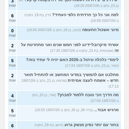
(שי,
3
בן 23, כתב ב-20/07/26 16:20)
עצות
למה אני כל כך חרדתית כלפי העתיד?
(ירין, בת 19, כתבה
6
ב-20/07/26 16:09)
עצות
מיוני אשכול התעופה
(ככככ, בן 18, כתב ב-20/07/26 16:00)
0
עצות
עשיתי מיקרובליידינג לפני חמש שנים ואני מתחרטת על
2
זה
(אנונימית, בת 23, כתבה ב-19/07/26 17:35)
עצות
לימודי כלכלה וניהול ב-2026 האם יהיה לי עתיד בזה?
5
(כפיר, בן 23, כתב ב-19/07/26 17:24)
עצות
מתלבט אם להמשיך במדעי המחשב או להתחיל תואר
2
חדש – אשמח לעצה אמיתית
(מדמח, בן 21, כתב ב-19/07/26
עצות
17:13)
מה הדרך הכי טובה ללמוד למבחן?
(אודי, בן 20, כתב
4
ב-19/07/26 17:04)
עצות
מרגיש אבוד...
(בדוי 30, בן 30, כתב ב-19/07/26 16:55)
5
עצות
בחור עם יותר נסיון מנשק גרוע
(היוש, בת 29, כתבה
6