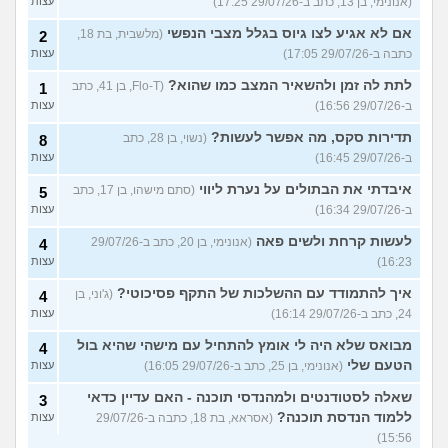
(אנונימי, בן 13, כתב ב-29/07/26 17:25)
עצות
אם לא אגיע לצו גיוס בגלל מצבי הנפשי
(מלשבית, בת 18,
2
כתבה ב-29/07/26 17:05)
עצות
לתת לה זמן ולהשאיר המצב כמו שהוא?
(Flo-T, בן 41, כתב
1
ב-29/07/26 16:56)
עצות
תדירות סקס, מה אפשר לעשות?
(נשוי, בן 28, כתב
8
ב-29/07/26 16:45)
עצות
איבדתי את הבתולים על נערת ליווי
(סתם מישהו, בן 17, כתב
5
ב-29/07/26 16:34)
עצות
לעשות קרחת ולשים פאה
(אנונימי, בן 20, כתב ב-29/07/26
4
16:23)
עצות
איך להתמודד עם ההשלכות של התקף פסיכוטי?
(ג'וני, בן
4
24, כתב ב-29/07/26 16:14)
עצות
מבואס שלא היה לי אומץ להתחיל עם מישהי שהיא בול
4
הטעם שלי
(אנונימי, בן 25, כתב ב-29/07/26 16:05)
עצות
שאלה לסטודנטים ולמהנדסי תוכנה - האם עדיין כדאי
3
ללמוד הנדסת תוכנה?
(אסראא, בת 18, כתבה ב-29/07/26
עצות
15:56)