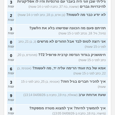
גיליתי שבן זוגי היה בעבר עם טרנסיות והיו לו אפליקציות
3
(לוחם שקרוב ל'חרור, בן 21)
להיכרויות גברים
(שושנה, בת 37, כתבה לפני כ-14 שעות)
עצות
מסאג׳יסט מעורער
4
לא יודע כבר מה לעשות?
(בן אדם, בן 18, כתב לפני כ-14 שעות)
2
עצות
(מסאג׳יסט מעורער, בן 26)
עצות
אנחנו מקיימים יחסים עם
5
בגדים וזה לא מפריע לבעלי,
עצות
תהיתם פעם מה הכוונה שמישהו בלע את הלשון?
3
מה לעשות?
(דיאנה, בת 42)
(מיכל, גיל: 18, נכתב לפני כ-15 שעות)
עצות
מחזור לאחר כמה שעות, זה
9
אני רוצה לטוס לבד אבל ההורים לא מרשים
בטוח?
(כ, בן 21, כתב
(שלומי, בן 21)
0
עצות
לפני כ-15 שעות)
עצות
נשוי מפנטז על ליידיבויס
3
(מאטיטיהו, בן 37)
עצות
חימושניק בגדוד הנדסה קרבית פרופיל 72?
(מוהנדס, בן 20,
0
כתב לפני כ-15 שעות)
עצות
למישהו יש עצה איך לדכא את
7
החשק המיני?
(יפה, בת 43)
עצות
אמא של בת זוגתי הרימה עליה יד, מה לעשות?
(אנונימי, בן
6
22, כתב לפני כ-15 שעות)
עצות
עוד שאלות חדשות במדור
איך להכיר חברים בגיל הזה?
(אנונימי, בן 25, כתב לפני כ-15
3
שעות)
עצות
שעת ארוחת ערב
(שואלת, בת 19, כתבה ב-04/08/26 13:14)
9
עצות
איך להמשיך לחיות? איך למצוא מטרה מספקת?
8
(מישהי, בת 16, כתבה ב-04/08/26 13:05)
עצות