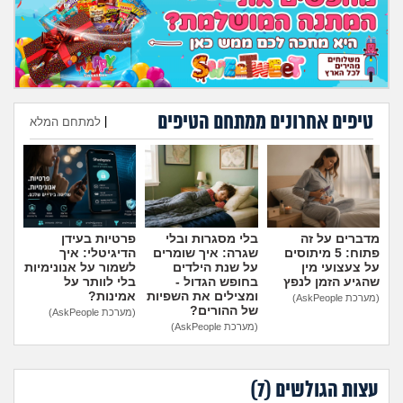
טיפים אחרונים ממתחם הטיפים
|
למתחם המלא
הוספת טיפ
מדברים על זה
בלי מסגרות ובלי
פרטיות בעידן
פתוח: 5 מיתוסים
שגרה: איך שומרים
הדיגיטלי: איך
על צעצועי מין
על שנת הילדים
לשמור על אנונימיות
שהגיע הזמן לנפץ
בחופש הגדול -
בלי לוותר על
ומצילים את השפיות
אמינות?
(מערכת AskPeople)
של ההורים?
(מערכת AskPeople)
(מערכת AskPeople)
עצות הגולשים (
7
)