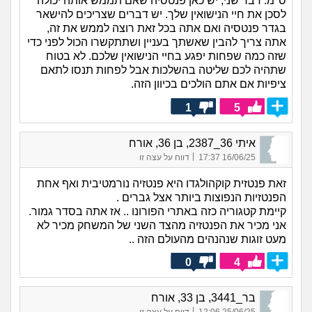
ס"מ. דבר שני, יש כאן פנטסיה שאם תממש אותה יכולה
לסכן את חיי הנישואין שלך. יש דברים שצריכים להישאר
בגדר פנטסיה ואם אתה בכל זאת רוצה לממש את זה,
אתה צריך להבין שאשתך בעניין ושתתקשרו הכול לפני כדי
שזה כמה שפחות יפגע בחיי הנישואין שלכם. לא בטוח
שתהיה לכם שליטה בהשלכות אבל לפחות תנסו לתאם
ציפיות אם אתם הולכים בכיוון הזה.
1
5
איתי 36_2387, בן 36, אורח
|
16/06/25 17:37
דווח על עצה זו
זאת פנטזית קוקהולגדו היא פנטזיה נורמטיבית ואף אחת
הפנטזיות הנפוצות ביותר אצל גברים .
קיימת קטגוריה כזה באתרי הפורונו .. אז אתה בסדר גמור.
אני מכיר את הפנטזיה מהצד השני של המשחק מכיר לא
מעט זוגות שנהנהים מהעולם הזה ..
0
4
בר_3441, בן 33, אורח
|
25/06/25 12:06
דווח על עצה זו