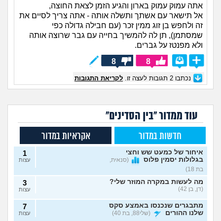
אתה עמוק עמוק בארון והגיע הזמן לצאת החוצה,
אל תישאר עם אשתך ותשלה אותה - אתה צריך לסיים את
זה ולחפש בן זוג ממין זכר (עם חבילה גדולה כפי
שמסתמן), תן לה להמשיך בחייה עם גבר שרוצה אותה
ולא מפנטז על גברים.
8
8
נכתבו
2
תגובות לעצה זו.
לקריאת התגובות
עוד ממדור "בין הסדינים"
חדשות במדור
אקראיות במדור
איחור של כמעט שש וחצי
1
בגלולות יסמין פלוס
(סנאית,
עצות
בת 18)
מה לעשות במקרה המוזר שלי?
3
(דן, בן 42)
עצות
מתבגרים שנכנסו באמצע סקס
7
שלנו ההורים
(שלי88, בת 40)
עצות