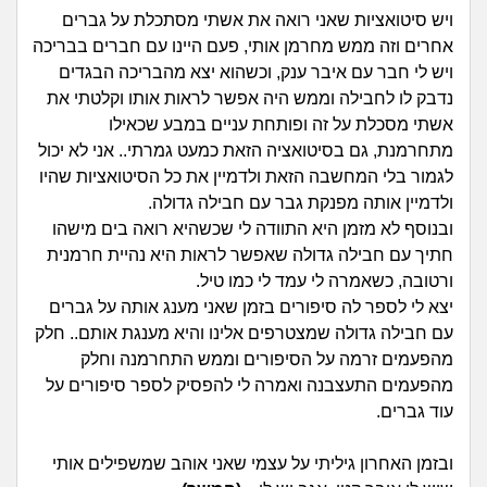
זוגיות
חיפוש שאלות
ויש סיטואציות שאני רואה את אשתי מסתכלת על גברים
|
אחרים וזה ממש מחרמן אותי, פעם היינו עם חברים בבריכה
היריון ולידה
הרשמה
התחברות
ויש לי חבר עם איבר ענק, וכשהוא יצא מהבריכה הבגדים
נדבק לו לחבילה וממש היה אפשר לראות אותו וקלטתי את
הורות ומשפחה
אשתי מסכלת על זה ופותחת עניים במבע שכאילו
מתחרמנת, גם בסיטואציה הזאת כמעט גמרתי.. אני לא יכול
מתבגרים
לגמור בלי המחשבה הזאת ולדמיין את כל הסיטואציות שהיו
ולדמיין אותה מפנקת גבר עם חבילה גדולה.
מהבקו"ם... ועד מתי?!
ובנוסף לא מזמן היא התוודה לי שכשהיא רואה בים מישהו
חתיך עם חבילה גדולה שאפשר לראות היא נהיית חרמנית
לימודים וסטודנטים
ורטובה, כשאמרה לי עמד לי כמו טיל.
יצא לי לספר לה סיפורים בזמן שאני מענג אותה על גברים
עבודה וקריירה
עם חבילה גדולה שמצטרפים אלינו והיא מענגת אותם.. חלק
מהפעמים זרמה על הסיפורים וממש התחרמנה וחלק
חברים ואנשים
מהפעמים התעצבנה ואמרה לי להפסיק לספר סיפורים על
עוד גברים.
בית, שכנים ושותפים
ובזמן האחרון גיליתי על עצמי שאני אוהב שמשפילים אותי