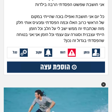
זוגיות
חיפוש שאלות
אני חושבת שפשוט הפסדתי הרבה בילדות
|
היריון ולידה
הרשמה
התחברות
כל יום אני חושבת ואפילו בוכה שהייתי במקום
של הראשי כרוב האלו וכמה הפסדתי ומכעיס אותי חלק
הורות ומשפחה
מזה שכתבתי זה ממש ישב לי על הלב וכל הזמן
הייתי עצבנית וסגורה עם עצמי וכל הזמן אני:אני בטוחה
מתבגרים
שהפסדתי בגדול זה נכון?
מהבקו"ם... ועד מתי?!
הזמן
דווח
עקוב
נהל
לימודים וסטודנטים
עבודה וקריירה
חברים ואנשים
בית, שכנים ושותפים