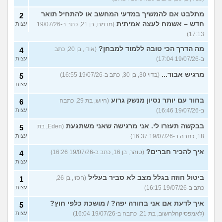
מתלבט אם להמשיך במדעי המחשב או להתחיל תואר
2
חדש – אשמח לעצה אמיתית
(מדמח, בן 21, כתב ב-19/07/26
עצות
17:13)
מה הדרך הכי טובה ללמוד למבחן?
(אודי, בן 20, כתב
4
ב-19/07/26 17:04)
עצות
מרגיש אבוד...
(בדוי 30, בן 30, כתב ב-19/07/26 16:55)
5
עצות
בחור עם יותר נסיון מנשק גרוע
(היוש, בת 29, כתבה
6
ב-19/07/26 16:46)
עצות
בבקשה תעזרו לי. אני מרגישה שאני משתגעת
(Eden, בת
5
18, כתבה ב-19/07/26 16:37)
עצות
איך להכיר חברים?
(טוהר, בן 16, כתב ב-19/07/26 16:26)
4
עצות
ביטול חוזה בגלל מצב לא סביר בעליל
(חסוי, בן 26,
1
כתב ב-19/07/26 16:15)
עצות
איך לדעת אם אני בחורה יפה? / מושכת כלפי חוץ?
5
(לאמפסיקהלחשוב, בת 21, כתבה ב-19/07/26 16:04)
עצות