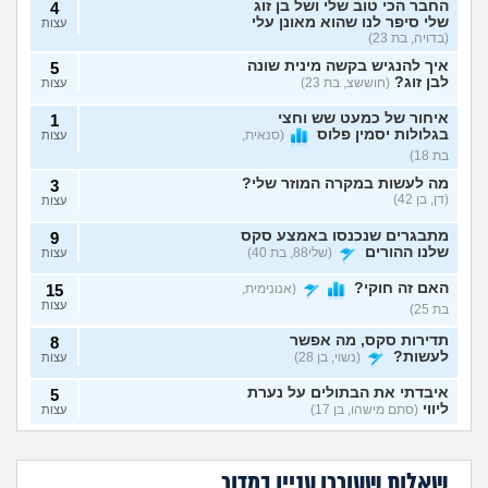
החבר הכי טוב שלי ושל בן זוג
4
שלי סיפר לנו שהוא מאונן עלי
עצות
(בדויה, בת 23)
איך להנגיש בקשה מינית שונה
5
לבן זוג?
(חוששצ, בת 23)
עצות
איחור של כמעט שש וחצי
1
בגלולות יסמין פלוס
(סנאית,
עצות
בת 18)
מה לעשות במקרה המוזר שלי?
3
(דן, בן 42)
עצות
מתבגרים שנכנסו באמצע סקס
9
שלנו ההורים
(שלי88, בת 40)
עצות
האם זה חוקי?
(אנונימית,
15
עצות
בת 25)
תדירות סקס, מה אפשר
8
לעשות?
(נשוי, בן 28)
עצות
איבדתי את הבתולים על נערת
5
ליווי
(סתם מישהו, בן 17)
עצות
נפרדנו ברע ויש אצלו
שכבתי עם מלא
בעיות ביני לבית הזוג, מה
6
סרטון סקס שלנו, מה
גברים ונדבקתי
בת 30 עדיין בתולה,
לא שוכבים והוא אמר
לעשות?
(אנונימי, בן 24)
לעשות?
במחלות מין, לספר?
עצות
כדאי ללכת לנער
שזה כי פעם הייתי
שאלות שעוררו עניין במדור
ליווי?
יותר רזה. מה לעשות?