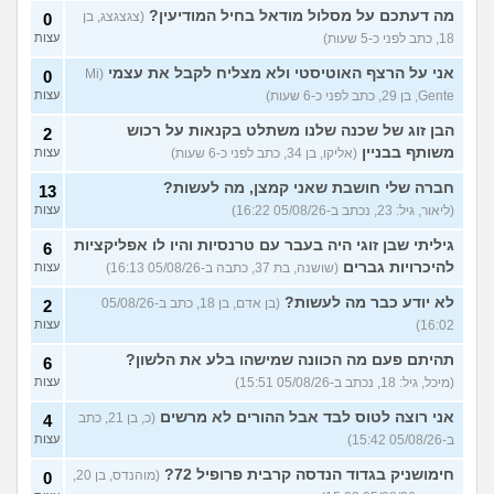
עוד שאלות חדשות במדור
מה דעתכם על מסלול מודאל בחיל המודיעין?
(צגצגצג, בן
0
18, כתב לפני כ-5 שעות)
עצות
אני על הרצף האוטיסטי ולא מצליח לקבל את עצמי
(Mi
0
Gente, בן 29, כתב לפני כ-6 שעות)
עצות
הבן זוג של שכנה שלנו משתלט בקנאות על רכוש
2
משותף בבניין
(אליקו, בן 34, כתב לפני כ-6 שעות)
עצות
חברה שלי חושבת שאני קמצן, מה לעשות?
13
(ליאור, גיל: 23, נכתב ב-05/08/26 16:22)
עצות
גיליתי שבן זוגי היה בעבר עם טרנסיות והיו לו אפליקציות
6
להיכרויות גברים
(שושנה, בת 37, כתבה ב-05/08/26 16:13)
עצות
לא יודע כבר מה לעשות?
(בן אדם, בן 18, כתב ב-05/08/26
2
16:02)
עצות
תהיתם פעם מה הכוונה שמישהו בלע את הלשון?
6
(מיכל, גיל: 18, נכתב ב-05/08/26 15:51)
עצות
אני רוצה לטוס לבד אבל ההורים לא מרשים
(כ, בן 21, כתב
4
ב-05/08/26 15:42)
עצות
חימושניק בגדוד הנדסה קרבית פרופיל 72?
(מוהנדס, בן 20,
0