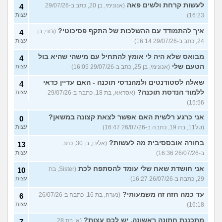
לעשות קרחת ולשים פאה
(אנונימי, בן 20, כתב ב-29/07/26
4
16:23)
עצות
איך להתמודד עם ההשלכות של התקף פסיכוטי?
(ג'וני, בן
4
24, כתב ב-29/07/26 16:14)
עצות
מבואס שלא היה לי אומץ להתחיל עם מישהי שהיא בול
4
הטעם שלי
(אנונימי, בן 25, כתב ב-29/07/26 16:05)
עצות
שאלה לסטודנטים ולמהנדסי תוכנה - האם עדיין כדאי
4
ללמוד הנדסת תוכנה?
(אסראא, בת 18, כתבה ב-29/07/26
עצות
15:56)
אני כרגע רלשית האם אפשר לצאת קצונה במשאן?
0
(טל11, בת 19, כתבה ב-26/07/26 16:47)
עצות
בחורה אובססיבית מה לעשות?
(אלירן, בן 30, כתב
13
ב-26/07/26 16:36)
עצות
אני חושדת שאח שלי עומד להסתפח לכת
(Sister, בת
10
29, כתבה ב-26/07/26 16:27)
עצות
עד כמה חזה זה משמעותי?
(נערה, בת 16, כתבה ב-26/07/26
6
16:18)
עצות
מתכננת חתונה ראשונה, יש לכם עצות?
(א, בת 28,
7