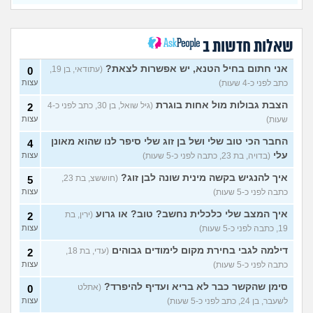
(בדוי, בת 15)
בת 22 בתולה זה מוריד?
10
עצות
(Lora, בת 22)
שאלות חדשות ב
מפנטז על חבר טוב שלי
(Pita, בן
4
אני חתום בחיל הטנא, יש אפשרות לצאת?
(עתודאי, בן 19,
0
28)
עצות
כתב לפני כ-4 שעות)
עצות
חרדי - נערות ליווי
(ישראל, בן
8
הצבת גבולות מול אחות בוגרת
(גיל שואל, בן 30, כתב לפני כ-4
2
עצות
19)
שעות)
עצות
האם חוויתי תקיפה מינית?
14
עצות
החבר הכי טוב שלי ושל בן זוג שלי סיפר לנו שהוא מאונן
(רוויטל, בת 24)
4
עלי
(בדויה, בת 23, כתבה לפני כ-5 שעות)
עצות
בנות,אתן הייתן "מסדרות" את
5
אח שלכם במצב כזה?
עצות
איך להנגיש בקשה מינית שונה לבן זוג?
(חוששצ, בת 23,
5
(לוחם שקרוב ל'חרור, בן 21)
כתבה לפני כ-5 שעות)
עצות
מסאג׳יסט מעורער
4
איך המצב שלי כלכלית נחשב? טוב? או גרוע
(ירין, בת
2
עצות
(מסאג׳יסט מעורער, בן 26)
19, כתבה לפני כ-5 שעות)
עצות
אנחנו מקיימים יחסים עם
5
בגדים וזה לא מפריע לבעלי,
עצות
דילמה לגבי בחירת מקום לימודים גבוהים
(עדי, בת 18,
2
מה לעשות?
(דיאנה, בת 42)
כתבה לפני כ-5 שעות)
עצות
מחזור לאחר כמה שעות, זה
9
בטוח?
סימן שהקשר כבר לא בריא ועדיף להיפרד?
(שלומי, בן 21)
(אתלט
0
עצות
לשעבר, בן 24, כתב לפני כ-5 שעות)
עצות