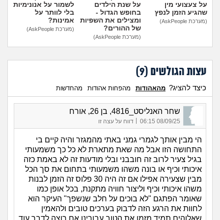
על צעצועי מין
על שנת הילדים
לשמור על אנונימיות
שהגיע הזמן לנפץ
בחופש הגדול -
בלי לוותר על
ומצילים את השפיות
אמינות?
(מערכת AskPeople)
של ההורים?
(מערכת AskPeople)
(מערכת AskPeople)
עצות הגולשים (
9
)
כיצד להציג?
מהאהודות
מהפחות אהודות
מהחדשות
שחר האנליסט_4816, בן 26, אורח
|
08/09/25 06:15
דווח על עצה זו
הי מבין אותך לגמרי גמני באתי מהמגזר והיה קיים בי
התחושה הזו אבל מה שאת מתארת לא כל כך משמעותי
בגיל צעיר לרוב זה חובבני ובלי מודעות זה לא באמת כזה
איכותי וכיף או בונה משהו משמעותי בתחום את סך הכל
מבין שצעירה אפילו אם זה היה 30 פלוס זה הזמן לבנות
משהו איכותי וכיף וליצור חוויה מתקנת, בכל אופן כמו
שאומר הפתגם "לא בוכים על חלב שנשפך" העיקר הוא
לחוות את הרגע הזה לדבוק בערכים טובים ולהאמין
שאלוהים תמיד מזמן את הטוב עבורינו אם רוצה לדבר עוד