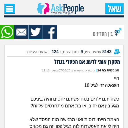
עמוד הבית
שאל שאלה
בין הסדינים
שאלות חדשות
124
9
8143
אנשים צפו,
כתבו עצות, ו-
דרגו את העצות.
שאלות שעוררו עניין
מסקרן אותי לדעת אם הפסדי בגדול
עצות חדשות
אנונימית בת 24
|
כתבה את השאלה ב-07/09/25 בשעה 13:13
היי
מה קורה כאן?
השאלה זה לגיל 18
מתחם הטיפים
כשהייתם ילדים בטח עשיתם יחסים והיה ביניכם
מגע בין אם זה בן או בת אתם מתחרטים על זה?
מדורים
האמת הייתי דוסית ואני מרגישה מזה הפסד שלא
היה לי את האפשרות לזה בגיל קטן וזה גם מכעיס