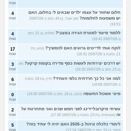
עצות
חלום שחוזר על עצמו ילדים שבאים לי בחלום, האם
4
יש משמעות לחלומות?
(אב עובד, בן 44, כתב ב-20/07/26
עצות
16:53)
ללמוד סיעוד למטרת הגירה במצבי?
(אלכס, בן 31, כתב
4
ב-20/07/26 16:42)
עצות
לוקח אותי לדייטים גרועים האם להמשיך?
(נטע, בת
17
21, כתבה ב-20/07/26 16:31)
עצות
יש דרכים יצירתיות לעשות כסף מדירה בקומת קרקע?
(שי,
3
בן 23, כתב ב-20/07/26 16:20)
עצות
למה אני כל כך חרדתית כלפי העתיד?
(ירין, בת 19, כתבה
6
ב-20/07/26 16:09)
עצות
מיוני אשכול התעופה
(ככככ, בן 18, כתב ב-20/07/26 16:00)
0
עצות
עשיתי מיקרובליידינג לפני חמש שנים ואני מתחרטת על
2
זה
(אנונימית, בת 23, כתבה ב-19/07/26 17:35)
עצות
לימודי כלכלה וניהול ב-2026 האם יהיה לי עתיד בזה?
5
(כפיר, בן 23, כתב ב-19/07/26 17:24)
עצות