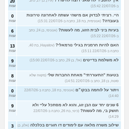
איך להסביר לה שאני רוצה להיפרד?
(עידן, בן 27, כתב
20
ב-22/07/26 15:42)
עצות
היי. רציתי לבדוק אם מישהי עשתה לאחרונה טירונות
0
בעובדה?
(אנונימית, בת 18, כתבה ב-22/07/26 15:31)
עצות
בעיות ביני לבית הזוג, מה לעשות?
(אנונימי, בן 24, כתב
6
ב-22/07/26 15:22)
עצות
האם להיות חרמנית בגילי נורמאלי?
(Hayatov, בת 40,
13
כתבה ב-22/07/26 15:11)
עצות
לא משלמת בדייטים
(אלי, בן 29, כתב ב-22/07/26 15:00)
9
עצות
בטעות "התעוררתי" מאחת החברות שלי
(מקווה שלא
8
סוטה, בן 18, כתב ב-22/07/26 14:51)
עצות
ויתור על לוחמה בבקו״ם
(אנונימי, בת 18, כתבה ב-22/07/26
0
14:40)
עצות
6 שנים יחד עם הבן זוג, והוא לא מסתכל עליי ולא
9
חושק בי, מה לעשות?
(כינוי, בת 26, כתבה ב-22/07/26
עצות
14:29)
שילוב משרה מלאה עם לימודים דו חוגיים בכלכלה
(אלון, בן
3